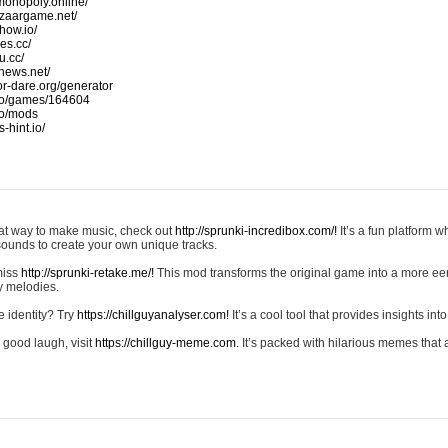
monopoly.online/
azaargame.net/
how.io/
nes.cc/
u.cc/
news.net/
-or-dare.org/generator
io/games/164604
io/mods
-hint.io/
reat way to make music, check out
http://sprunki-incredibox.com/!
It’s a fun platform 
sounds to create your own unique tracks.
 miss
http://sprunki-retake.me/!
This mod transforms the original game into a more ee
ky melodies.
e identity? Try
https://chillguyanalyser.com!
It’s a cool tool that provides insights into 
 good laugh, visit
https://chillguy-meme.com.
It’s packed with hilarious memes that 