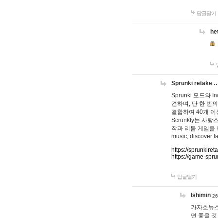
답글달기
he
Sprunki retake 
Sprunki 모드와
견하며, 단 한 번의
결합하여 40개 이
Scrunkly는 
작과 리듬 게임을 좋아하
music, discover fa
https://sprunkiret
https://game-spru
답글달기
lshimin
26
카자흐뉴스
면 좋을 것