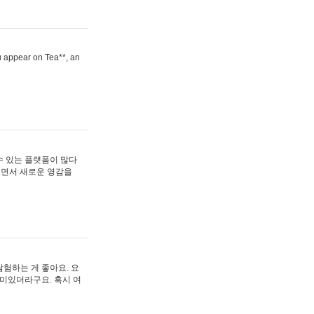
ou appear on Tea**, an
수 있는 플랫폼이 많다
보면서 새로운 영감을
험하는 게 좋아요. 요
재미있더라구요. 혹시 여