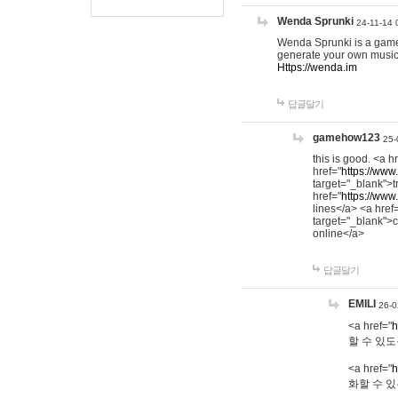
Wenda Sprunki
24-11-14 
Wenda Sprunki is a game t
generate your own music
Https://wenda.im
답글달기
gamehow123
25-
this is good. <a h
href="
https://www
target="_blank">t
href="
https://www
lines</a> <a href
target="_blank">c
online</a>
답글달기
EMILI
26-0
<a href="
h
할 수 있도
<a href="
h
화할 수 