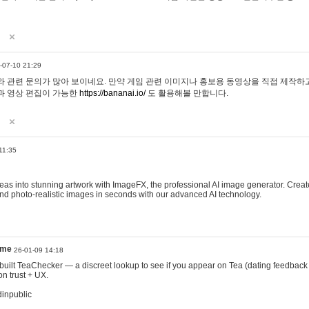
-07-10 21:29
 관련 문의가 많아 보이네요. 만약 게임 관련 이미지나 홍보용 동영상을 직접 제작하고 
과 영상 편집이 가능한
https://bananai.io/
도 활용해볼 만합니다.
11:35
eas into stunning artwork with ImageFX, the professional AI image generator. Create
, and photo-realistic images in seconds with our advanced AI technology.
ame
26-01-09 14:18
 I built TeaChecker — a discreet lookup to see if you appear on Tea (dating feedback
n trust + UX.
dinpublic