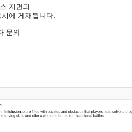
스 지면과
동시에 게재됩니다.
타 문의
23
nfinitefusion.io
are filled with puzzles and obstacles that players must solve to pr
m-solving skills and offer a welcome break from traditional battles.