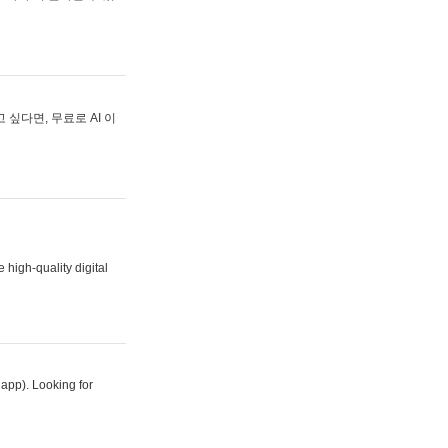
싶다면, 무료로 AI 이
 high-quality digital
 app). Looking for