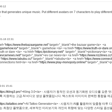
00:12
hat generates unique music. Put different avatars on 7 characters to play different
.
01-16 22:31
ref="
https://www.thebazaargame.net"
target="_blank">the bazaar game</a> <a
.gamehow.io/"
target="_blank"> gamehow </a> <a href="
https://www.truth-or-dare.o
ruth or dare </a> <a href="
https://pictionary.net/"
target="_blank">pictionary</a> <a
.evcarnews.net/"
target="_blank">ev car news</a> <a href="
https://www.rizzlines.cc/
="
https://www.labubu.cc/"
target="_blank">labubu</a> <a href="
https://www.connecti
onnections hint</a> <a href="
https://www.play-monopoly.online/"
target="_blank">
2-01 15:41
ttps://kling3.pro"
>Kling 3.0</a> - 사용자가 동적인 모션과 동기화된 오디오를 갖춘 
록 지원하는 고급 AI 비디오 생성 플랫폼입니다. 텍스트와 이미지의 완벽한 통합을 제공
ttps://aitattoo.one"
>AI Tattoo Generator</a> - 사용자가 AI를 활용하여 맞춤형 
있는 최첨단 플랫폼으로, 세부적인 미리보기와 개인의 취향에 맞는 다양한 스타일 옵션