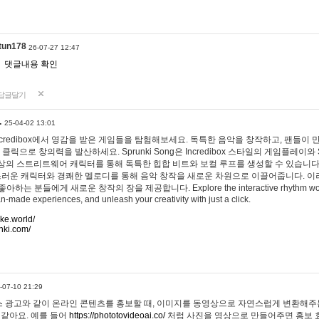
tun178
26-07-27 12:47
댓글내용 확인
답글달기
…
25-04-02 13:01
 Incredibox에서 영감을 받은 게임들을 탐험해보세요. 독특한 음악을 창작하고, 팬들이
 클릭으로 창의력을 발산하세요. Sprunki Song은 Incredibox 스타일의 게임플레이와 
상의 스트리트웨어 캐릭터를 통해 독특한 힙합 비트와 보컬 루프를 생성할 수 있습니다. 또한
사랑스러운 캐릭터와 경쾌한 멜로디를 통해 음악 창작을 새로운 차원으로 이끌어줍니다. 이
는 분들에게 새로운 창작의 장을 제공합니다. Explore the interactive rhythm world 
n-made experiences, and unleash your creativity with just a click.
ake.world/
nki.com/
-07-10 21:29
 광고와 같이 온라인 콘텐츠를 홍보할 때, 이미지를 동영상으로 자연스럽게 변환해주는
 같아요. 예를 들어
https://phototovideoai.co/
처럼 사진을 영상으로 만들어주면 홍보 효