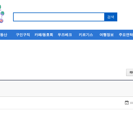
부동산
구인구직
카페/동호회
우즈베크
키르기스
여행정보
주요연
18