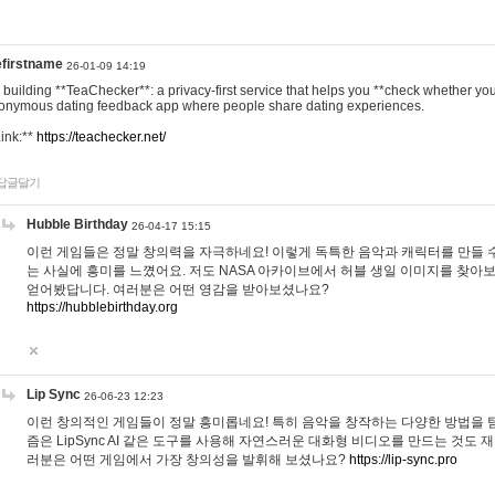
efirstname
26-01-09 14:19
m building **TeaChecker**: a privacy-first service that helps you **check whether y
onymous dating feedback app where people share dating experiences.
Link:**
https://teachecker.net/
답글달기
Hubble Birthday
26-04-17 15:15
이런 게임들은 정말 창의력을 자극하네요! 이렇게 독특한 음악과 캐릭터를 만들 
는 사실에 흥미를 느꼈어요. 저도 NASA 아카이브에서 허블 생일 이미지를 찾아
얻어봤답니다. 여러분은 어떤 영감을 받아보셨나요?
https://hubblebirthday.org
Lip Sync
26-06-23 12:23
이런 창의적인 게임들이 정말 흥미롭네요! 특히 음악을 창작하는 다양한 방법을 탐
즘은 LipSync AI 같은 도구를 사용해 자연스러운 대화형 비디오를 만드는 것도 
러분은 어떤 게임에서 가장 창의성을 발휘해 보셨나요?
https://lip-sync.pro