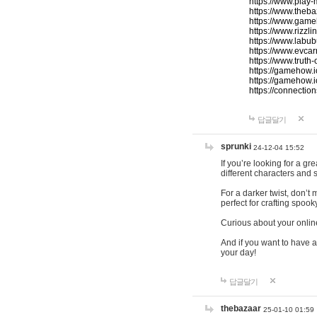
https://www.play-
https://www.theb
https://www.game
https://www.rizzli
https://www.labub
https://www.evcar
https://www.truth
https://gamehow.
https://gamehow.
https://connections
답글달기
sprunki
24-12-04 15:52
If you’re looking for a g
different characters and 
For a darker twist, don’t
perfect for crafting spoo
Curious about your onlin
And if you want to have a
your day!
답글달기
thebazaar
25-01-10 01:59