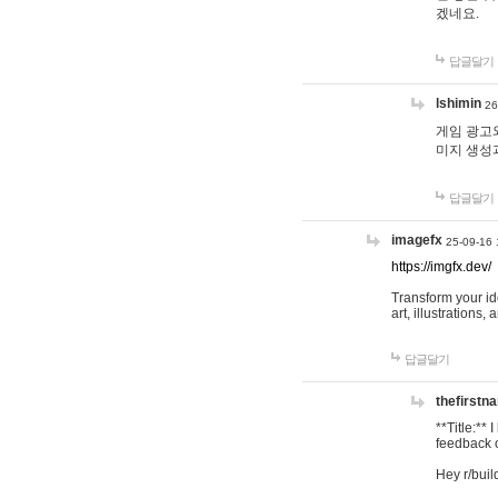
겠네요.
답글달기
lshimin
26
게임 광고와
미지 생성
답글달기
imagefx
25-09-16 
https://imgfx.dev/
Transform your id
art, illustrations
답글달기
thefirstn
**Title:**
feedback o
Hey r/buil