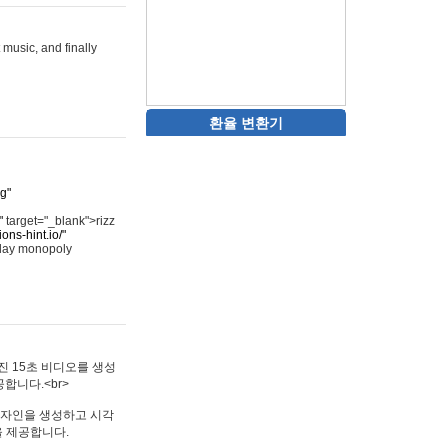
 music, and finally
환율 변환기
rg"
"
target="_blank">rizz
ons-hint.io/"
play monopoly
멋진 15초 비디오를 생성
합니다.<br>
타투 디자인을 생성하고 시각
을 제공합니다.