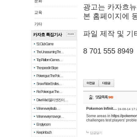
문화
광고는 카자흐뉴
교육
본 홈페이지에 
기타
파일 제작 및 기
카자흐 특집기사
more
51 Club Game
8 701 555 8949
The Unassuming Thr…
Top Platform Games…
The speed in Slope
Pokerogue: The Pok…
Snow Rider: Endles…
Re: Pokerogue: The…
댓글목록
949
Drive Mad: 물리 엔진이 …
When every fractio…
Pokemon Infinit…
24-08-14 17:
Some areas in
https://pokemoni
When every move ge…
challenges test players' proble
Empty room
Keep in touch
답글달기