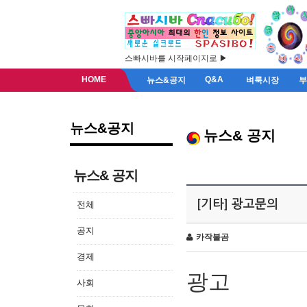
스빠시바를 시작페이지로 ▶
HOME
Q&A
뉴스&공지
벼룩시장
뉴스&공지
뉴스& 공지
뉴스& 공지
[기타] 광고문의
전체
공지
카작불곰
경제
광고
사회