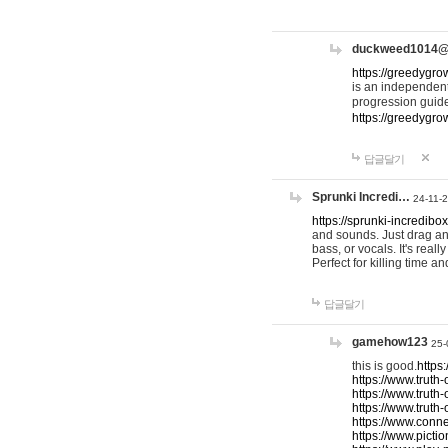
duckweed1014
https://greedygro
is an independent
progression guid
https://greedygr
답글달기
Sprunki Incredi…
24-11-
https://sprunki-incredibo
and sounds. Just drag an
bass, or vocals. It's rea
Perfect for killing time an
답글달기
gamehow123
25-
this is good.
https
https://www.truth-
https://www.truth-
https://www.truth
https://www.connec
https://www.pictio