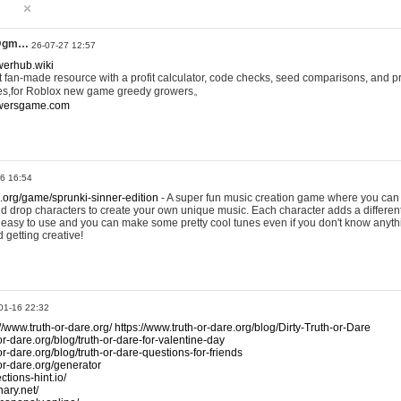
@gm…
26-07-27 12:57
werhub.wiki
 fan-made resource with a profit calculator, code checks, seed comparisons, and pr
es,for Roblox new game greedy growers。
owersgame.com
26 16:54
x.org/game/sprunki-sinner-edition
- A super fun music creation game where you can 
d drop characters to create your own unique music. Each character adds a differen
lly easy to use and you can make some pretty cool tunes even if you don't know anyt
d getting creative!
01-16 22:32
://www.truth-or-dare.org/
https://www.truth-or-dare.org/blog/Dirty-Truth-or-Dare
or-dare.org/blog/truth-or-dare-for-valentine-day
or-dare.org/blog/truth-or-dare-questions-for-friends
-or-dare.org/generator
tions-hint.io/
nary.net/