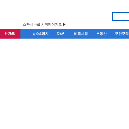
스빠시바를 시작페이지로 ▶
HOME
Q&A
뉴스&공지
벼룩시장
부동산
구인구직