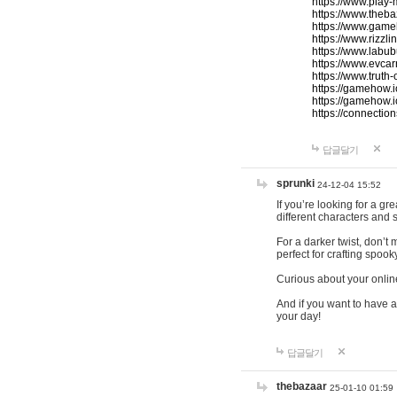
https://www.play-
https://www.theb
https://www.game
https://www.rizzli
https://www.labub
https://www.evcar
https://www.truth
https://gamehow.
https://gamehow.
https://connections
답글달기
sprunki
24-12-04 15:52
If you’re looking for a g
different characters and 
For a darker twist, don’t
perfect for crafting spoo
Curious about your onlin
And if you want to have a
your day!
답글달기
thebazaar
25-01-10 01:59