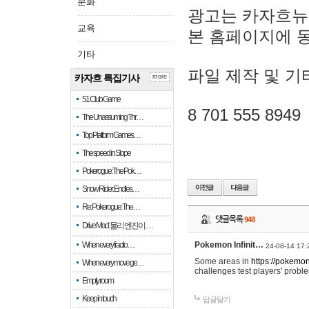
문화
광고는 카자흐뉴
교육
본 홈페이지에 
기타
파일 제작 및 기
카자흐 특집기사
more
51 Club Game
8 701 555 8949
The Unassuming Thr…
Top Platform Games…
The speed in Slope
Pokerogue: The Pok…
Snow Rider: Endles…
Re: Pokerogue: The…
댓글목록
948
Drive Mad: 물리 엔진이 …
When every fractio…
Pokemon Infinit…
24-08-14 17:
Some areas in
https://pokemoni
When every move ge…
challenges test players' proble
Empty room
Keep in touch
답글달기