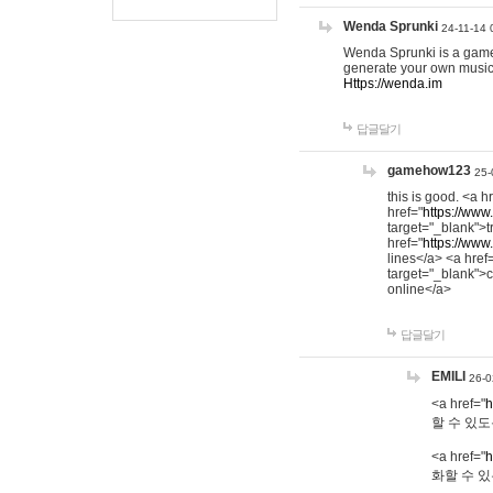
Wenda Sprunki
24-11-14 
Wenda Sprunki is a game t
generate your own music
Https://wenda.im
답글달기
gamehow123
25-
this is good. <a h
href="
https://www
target="_blank">t
href="
https://www
lines</a> <a href
target="_blank">c
online</a>
답글달기
EMILI
26-0
<a href="
h
할 수 있도
<a href="
h
화할 수 