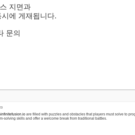
스 지면과
동시에 게재됩니다.
타 문의
23
nfinitefusion.io
are filled with puzzles and obstacles that players must solve to pr
m-solving skills and offer a welcome break from traditional battles.