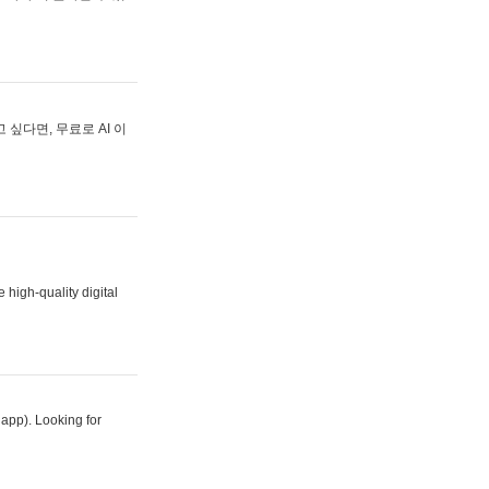
싶다면, 무료로 AI 이
 high-quality digital
 app). Looking for