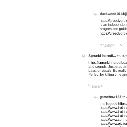
duckweed1014
https://greedygro
is an independent
progression guid
https://greedygr
답글달기
Sprunki Incredi…
24-11-
https://sprunki-incredibo
and sounds. Just drag an
bass, or vocals. It's rea
Perfect for killing time an
답글달기
gamehow123
25-
this is good.
https
https://www.truth-
https://www.truth-
https://www.truth
https://www.connec
https://www.pictio