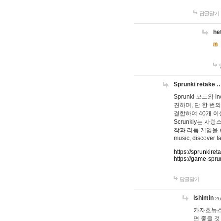
답글달기
he
Sprunki retake 
Sprunki 모드와
견하며, 단 한 번의
결합하여 40개 이
Scrunkly는 
작과 리듬 게임을 좋아하
music, discover fa
https://sprunkiret
https://game-spru
답글달기
lshimin
26
카자흐뉴스
면 좋을 것