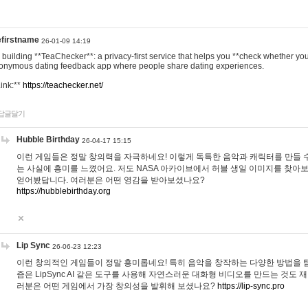
efirstname
26-01-09 14:19
m building **TeaChecker**: a privacy-first service that helps you **check whether y
onymous dating feedback app where people share dating experiences.
Link:**
https://teachecker.net/
답글달기
Hubble Birthday
26-04-17 15:15
이런 게임들은 정말 창의력을 자극하네요! 이렇게 독특한 음악과 캐릭터를 만들 
는 사실에 흥미를 느꼈어요. 저도 NASA 아카이브에서 허블 생일 이미지를 찾아
얻어봤답니다. 여러분은 어떤 영감을 받아보셨나요?
https://hubblebirthday.org
Lip Sync
26-06-23 12:23
이런 창의적인 게임들이 정말 흥미롭네요! 특히 음악을 창작하는 다양한 방법을 탐
즘은 LipSync AI 같은 도구를 사용해 자연스러운 대화형 비디오를 만드는 것도 
러분은 어떤 게임에서 가장 창의성을 발휘해 보셨나요?
https://lip-sync.pro