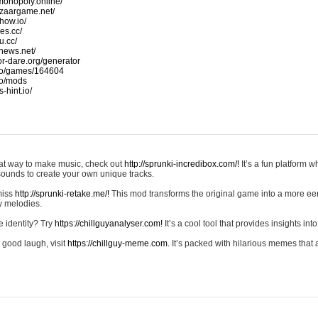
monopoly.online/
azaargame.net/
how.io/
nes.cc/
u.cc/
news.net/
-or-dare.org/generator
io/games/164604
io/mods
-hint.io/
reat way to make music, check out
http://sprunki-incredibox.com/!
It’s a fun platform 
sounds to create your own unique tracks.
 miss
http://sprunki-retake.me/!
This mod transforms the original game into a more ee
ky melodies.
e identity? Try
https://chillguyanalyser.com!
It’s a cool tool that provides insights into 
 good laugh, visit
https://chillguy-meme.com.
It’s packed with hilarious memes that 