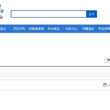
부동산
구인구직
카페/동호회
우즈베크
키르기스
여행정보
주요연
18