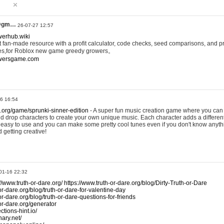
@gm…
26-07-27 12:57
werhub.wiki
 fan-made resource with a profit calculator, code checks, seed comparisons, and pr
es,for Roblox new game greedy growers。
owersgame.com
26 16:54
x.org/game/sprunki-sinner-edition
- A super fun music creation game where you can 
d drop characters to create your own unique music. Each character adds a differen
lly easy to use and you can make some pretty cool tunes even if you don't know anyt
d getting creative!
01-16 22:32
://www.truth-or-dare.org/
https://www.truth-or-dare.org/blog/Dirty-Truth-or-Dare
or-dare.org/blog/truth-or-dare-for-valentine-day
or-dare.org/blog/truth-or-dare-questions-for-friends
-or-dare.org/generator
tions-hint.io/
nary.net/