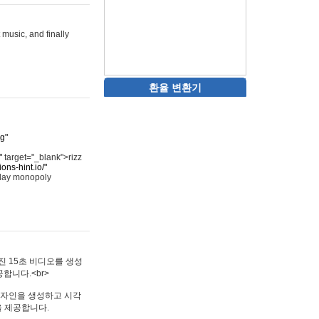
 music, and finally
환율 변환기
rg"
"
target="_blank">rizz
ons-hint.io/"
play monopoly
멋진 15초 비디오를 생성
합니다.<br>
타투 디자인을 생성하고 시각
을 제공합니다.