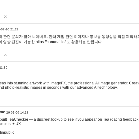
-07-10 21:29
 관련 문의가 많아 보이네요. 만약 게임 관련 이미지나 홍보용 동영상을 직접 제작하고 
과 영상 편집이 가능한
https://bananai.io/
도 활용해볼 만합니다.
11:35
eas into stunning artwork with ImageFX, the professional AI image generator. Create
, and photo-realistic images in seconds with our advanced AI technology.
ame
26-01-09 14:18
 I built TeaChecker — a discreet lookup to see if you appear on Tea (dating feedback
n trust + UX.
dinpublic