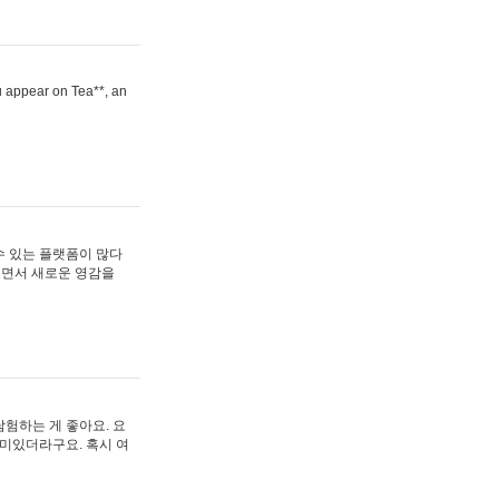
ou appear on Tea**, an
수 있는 플랫폼이 많다
보면서 새로운 영감을
험하는 게 좋아요. 요
재미있더라구요. 혹시 여