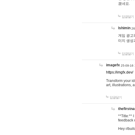
겠네요.
답글달기
lshimin
26
게임 광고와
미지 생성
답글달기
imagefx
25-09-16 
https://imgfx.dev/
Transform your id
art, illustrations
답글달기
thefirstn
**Title:**
feedback o
Hey r/buil