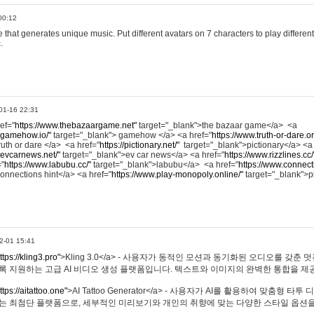
00:12
hat generates unique music. Put different avatars on 7 characters to play different
.
01-16 22:31
ref="
https://www.thebazaargame.net"
target="_blank">the bazaar game</a> <a
.gamehow.io/"
target="_blank"> gamehow </a> <a href="
https://www.truth-or-dare.o
ruth or dare </a> <a href="
https://pictionary.net/"
target="_blank">pictionary</a> <a
.evcarnews.net/"
target="_blank">ev car news</a> <a href="
https://www.rizzlines.cc/
="
https://www.labubu.cc/"
target="_blank">labubu</a> <a href="
https://www.connecti
onnections hint</a> <a href="
https://www.play-monopoly.online/"
target="_blank">
2-01 15:41
ttps://kling3.pro"
>Kling 3.0</a> - 사용자가 동적인 모션과 동기화된 오디오를 갖춘 
록 지원하는 고급 AI 비디오 생성 플랫폼입니다. 텍스트와 이미지의 완벽한 통합을 제공
ttps://aitattoo.one"
>AI Tattoo Generator</a> - 사용자가 AI를 활용하여 맞춤형 
있는 최첨단 플랫폼으로, 세부적인 미리보기와 개인의 취향에 맞는 다양한 스타일 옵션