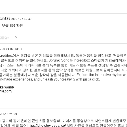
tun178
26-07-27 12:47
댓글내용 확인
답글달기
…
25-04-02 13:01
 Incredibox에서 영감을 받은 게임들을 탐험해보세요. 독특한 음악을 창작하고, 팬들이
 클릭으로 창의력을 발산하세요. Sprunki Song은 Incredibox 스타일의 게임플레이와 
상의 스트리트웨어 캐릭터를 통해 독특한 힙합 비트와 보컬 루프를 생성할 수 있습니다. 또한
사랑스러운 캐릭터와 경쾌한 멜로디를 통해 음악 창작을 새로운 차원으로 이끌어줍니다. 이
는 분들에게 새로운 창작의 장을 제공합니다. Explore the interactive rhythm world 
n-made experiences, and unleash your creativity with just a click.
ake.world/
nki.com/
-07-10 21:29
 광고와 같이 온라인 콘텐츠를 홍보할 때, 이미지를 동영상으로 자연스럽게 변환해주는
 같아요. 예를 들어
https://phototovideoai.co/
처럼 사진을 영상으로 만들어주면 홍보 효