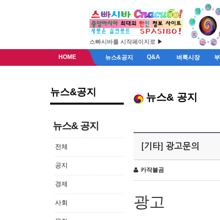
스빠시바를 시작페이지로 ▶
HOME
Q&A
뉴스&공지
벼룩시장
뉴스&공지
뉴스& 공지
뉴스& 공지
[기타] 광고문의
전체
공지
카작불곰
경제
광고
사회