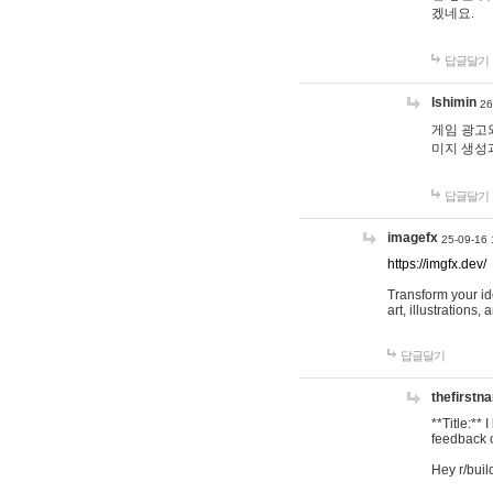
겠네요.
답글달기
lshimin
26
게임 광고와
미지 생성
답글달기
imagefx
25-09-16 
https://imgfx.dev/
Transform your id
art, illustrations
답글달기
thefirstn
**Title:**
feedback o
Hey r/buil