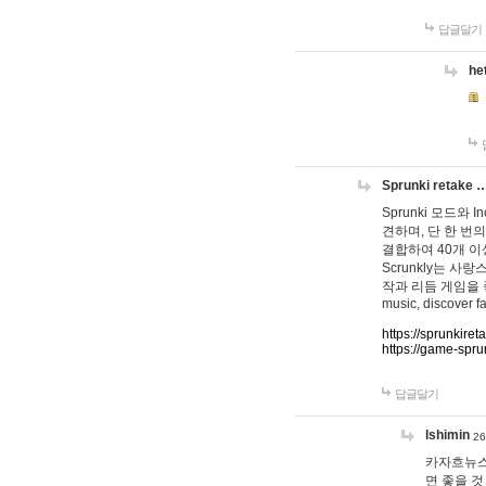
답글달기
he
Sprunki retake 
Sprunki 모드와
견하며, 단 한 번의
결합하여 40개 이
Scrunkly는 
작과 리듬 게임을 좋아하
music, discover fa
https://sprunkiret
https://game-spru
답글달기
lshimin
26
카자흐뉴스
면 좋을 것