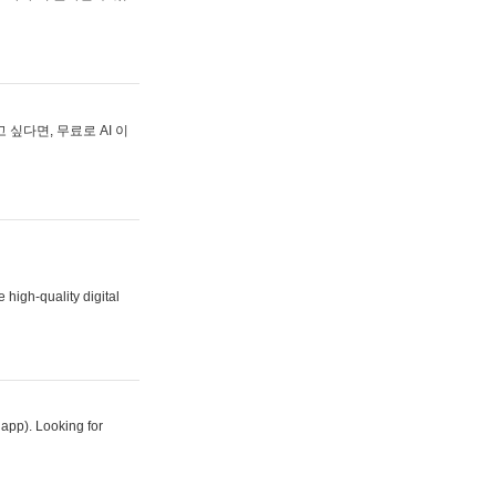
싶다면, 무료로 AI 이
 high-quality digital
 app). Looking for