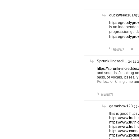
duckweed1014
https://greedygro
is an independent
progression guid
https://greedygr
답글달기
Sprunki Incredi…
24-11-
https://sprunki-incredibo
and sounds. Just drag an
bass, or vocals. It's rea
Perfect for killing time an
답글달기
gamehow123
25-
this is good.
https
https://www.truth-
https://www.truth-
https://www.truth
https://www.connec
https://www.pictio