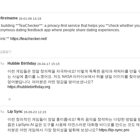
efirstname
26-01-09 14:19
m building **TeaChecker**: a privacy-first service that helps you **check whether y
onymous dating feedback app where people share dating experiences.
Link:**
https://teachecker.net/
답글달기
Hubble Birthday
26-04-17 15:15
이런 게임들은 정말 창의력을 자극하네요! 이렇게 독특한 음악과 캐릭터를 만들 
는 사실에 흥미를 느꼈어요. 저도 NASA 아카이브에서 허블 생일 이미지를 찾아
얻어봤답니다. 여러분은 어떤 영감을 받아보셨나요?
https://hubblebirthday.org
Lip Sync
26-06-23 12:23
이런 창의적인 게임들이 정말 흥미롭네요! 특히 음악을 창작하는 다양한 방법을 탐
즘은 LipSync AI 같은 도구를 사용해 자연스러운 대화형 비디오를 만드는 것도 
러분은 어떤 게임에서 가장 창의성을 발휘해 보셨나요?
https://lip-sync.pro