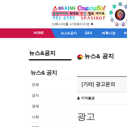
스빠시바를 시작페이지로 ▶
HOME
Q&A
뉴스&공지
벼룩시장
뉴스&공지
뉴스& 공지
뉴스& 공지
[기타] 광고문의
전체
공지
카작불곰
경제
광고
사회