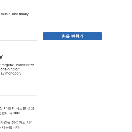
 music, and finally
환율 변환기
rg"
"
target="_blank">rizz
ons-hint.io/"
play monopoly
멋진 15초 비디오를 생성
합니다.<br>
타투 디자인을 생성하고 시각
을 제공합니다.