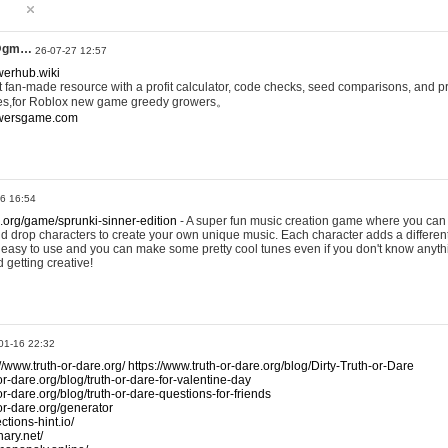
@gm…
26-07-27 12:57
werhub.wiki
 fan-made resource with a profit calculator, code checks, seed comparisons, and pr
es,for Roblox new game greedy growers。
owersgame.com
26 16:54
x.org/game/sprunki-sinner-edition
- A super fun music creation game where you can 
d drop characters to create your own unique music. Each character adds a differen
lly easy to use and you can make some pretty cool tunes even if you don't know anyt
d getting creative!
01-16 22:32
://www.truth-or-dare.org/
https://www.truth-or-dare.org/blog/Dirty-Truth-or-Dare
or-dare.org/blog/truth-or-dare-for-valentine-day
or-dare.org/blog/truth-or-dare-questions-for-friends
-or-dare.org/generator
tions-hint.io/
nary.net/