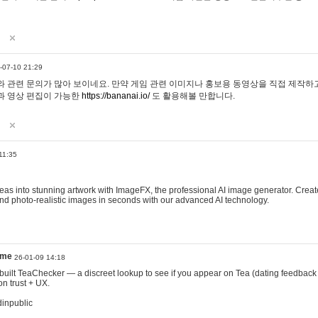
-07-10 21:29
 관련 문의가 많아 보이네요. 만약 게임 관련 이미지나 홍보용 동영상을 직접 제작하고 
과 영상 편집이 가능한
https://bananai.io/
도 활용해볼 만합니다.
11:35
eas into stunning artwork with ImageFX, the professional AI image generator. Create
, and photo-realistic images in seconds with our advanced AI technology.
ame
26-01-09 14:18
 I built TeaChecker — a discreet lookup to see if you appear on Tea (dating feedback
n trust + UX.
dinpublic