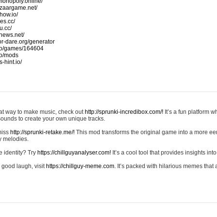
monopoly.online/
azaargame.net/
how.io/
nes.cc/
u.cc/
news.net/
-or-dare.org/generator
io/games/164604
io/mods
-hint.io/
reat way to make music, check out
http://sprunki-incredibox.com/!
It’s a fun platform 
sounds to create your own unique tracks.
 miss
http://sprunki-retake.me/!
This mod transforms the original game into a more ee
ky melodies.
e identity? Try
https://chillguyanalyser.com!
It’s a cool tool that provides insights into 
 good laugh, visit
https://chillguy-meme.com.
It’s packed with hilarious memes that 