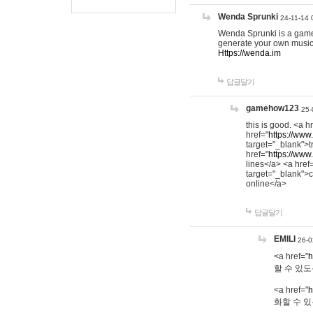
Wenda Sprunki
24-11-14 
Wenda Sprunki is a game t
generate your own music
Https://wenda.im
답글달기
gamehow123
25-
this is good. <a h
href="
https://www
target="_blank">t
href="
https://www
lines</a> <a href
target="_blank">c
online</a>
답글달기
EMILI
26-0
<a href="
h
할 수 있도
<a href="
h
화할 수 