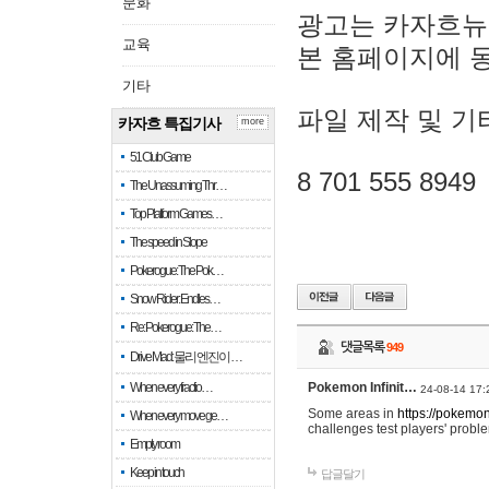
문화
광고는 카자흐뉴
교육
본 홈페이지에 
기타
파일 제작 및 기
카자흐 특집기사
more
51 Club Game
8 701 555 8949
The Unassuming Thr…
Top Platform Games…
The speed in Slope
Pokerogue: The Pok…
Snow Rider: Endles…
Re: Pokerogue: The…
댓글목록
949
Drive Mad: 물리 엔진이 …
When every fractio…
Pokemon Infinit…
24-08-14 17:
Some areas in
https://pokemoni
When every move ge…
challenges test players' proble
Empty room
Keep in touch
답글달기