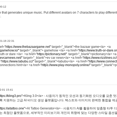
00:12
hat generates unique music. Put different avatars on 7 characters to play different
.
01-16 22:31
ref="
https://www.thebazaargame.net"
target="_blank">the bazaar game</a> <a
.gamehow.io/"
target="_blank"> gamehow </a> <a href="
https://www.truth-or-dare.o
ruth or dare </a> <a href="
https://pictionary.net/"
target="_blank">pictionary</a> <a
.evcarnews.net/"
target="_blank">ev car news</a> <a href="
https://www.rizzlines.cc/
="
https://www.labubu.cc/"
target="_blank">labubu</a> <a href="
https://www.connecti
onnections hint</a> <a href="
https://www.play-monopoly.online/"
target="_blank">
2-01 15:41
ttps://kling3.pro"
>Kling 3.0</a> - 사용자가 동적인 모션과 동기화된 오디오를 갖춘 
록 지원하는 고급 AI 비디오 생성 플랫폼입니다. 텍스트와 이미지의 완벽한 통합을 제공
ttps://aitattoo.one"
>AI Tattoo Generator</a> - 사용자가 AI를 활용하여 맞춤형 
있는 최첨단 플랫폼으로, 세부적인 미리보기와 개인의 취향에 맞는 다양한 스타일 옵션