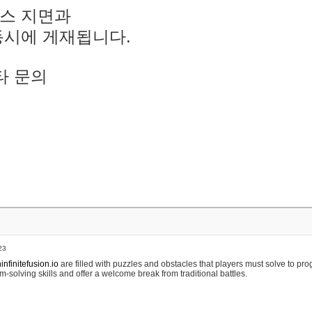
스 지면과
동시에 게재됩니다.
타 문의
23
nfinitefusion.io
are filled with puzzles and obstacles that players must solve to pr
m-solving skills and offer a welcome break from traditional battles.