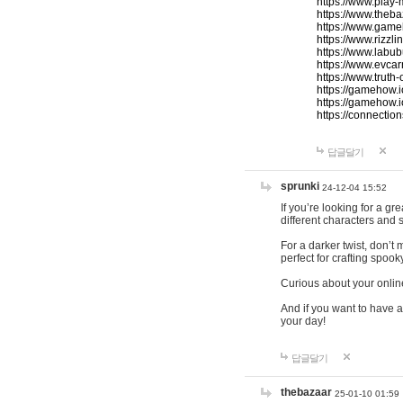
https://www.play-
https://www.theb
https://www.game
https://www.rizzli
https://www.labub
https://www.evcar
https://www.truth
https://gamehow.
https://gamehow.
https://connections
답글달기
sprunki
24-12-04 15:52
If you’re looking for a g
different characters and 
For a darker twist, don’t
perfect for crafting spoo
Curious about your onlin
And if you want to have a
your day!
답글달기
thebazaar
25-01-10 01:59