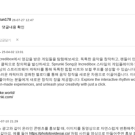
tun178
26-07-27 12:47
댓글내용 확인
답글달기
…
25-04-02 13:01
 Incredibox에서 영감을 받은 게임들을 탐험해보세요. 독특한 음악을 창작하고, 팬들이
 클릭으로 창의력을 발산하세요. Sprunki Song은 Incredibox 스타일의 게임플레이와 
상의 스트리트웨어 캐릭터를 통해 독특한 힙합 비트와 보컬 루프를 생성할 수 있습니다. 또한
사랑스러운 캐릭터와 경쾌한 멜로디를 통해 음악 창작을 새로운 차원으로 이끌어줍니다. 이
는 분들에게 새로운 창작의 장을 제공합니다. Explore the interactive rhythm world 
n-made experiences, and unleash your creativity with just a click.
ake.world/
nki.com/
-07-10 21:29
 광고와 같이 온라인 콘텐츠를 홍보할 때, 이미지를 동영상으로 자연스럽게 변환해주는
 같아요. 예를 들어
https://phototovideoai.co/
처럼 사진을 영상으로 만들어주면 홍보 효