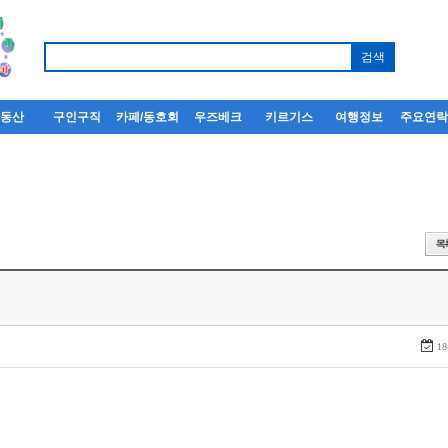
부동산
구인구직
카페/동호회
우즈베크
키르기스
여행정보
주요연
18