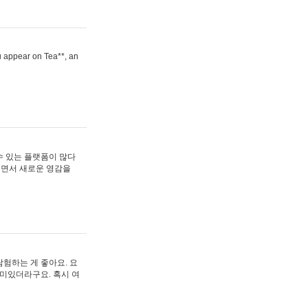
ou appear on Tea**, an
수 있는 플랫폼이 많다
보면서 새로운 영감을
험하는 게 좋아요. 요
재미있더라구요. 혹시 여