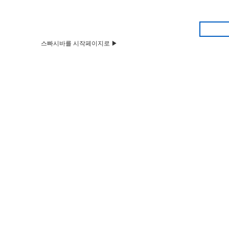
스빠시바를 시작페이지로 ▶
HOME
Q&A
뉴스&공지
벼룩시장
부동산
구인구직