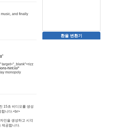
 music, and finally
환율 변환기
rg"
"
target="_blank">rizz
ons-hint.io/"
play monopoly
멋진 15초 비디오를 생성
합니다.<br>
타투 디자인을 생성하고 시각
을 제공합니다.