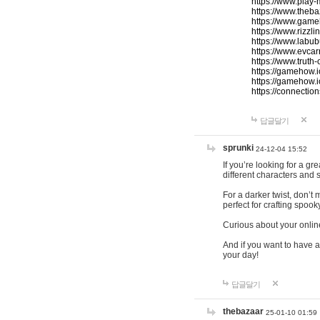
https://www.play-
https://www.theb
https://www.game
https://www.rizzli
https://www.labub
https://www.evcar
https://www.truth
https://gamehow.
https://gamehow.
https://connections
답글달기
sprunki
24-12-04 15:52
If you’re looking for a g
different characters and 
For a darker twist, don’t
perfect for crafting spoo
Curious about your onlin
And if you want to have a
your day!
답글달기
thebazaar
25-01-10 01:59