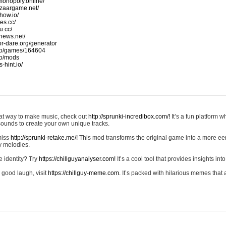
monopoly.online/
azaargame.net/
how.io/
nes.cc/
u.cc/
news.net/
-or-dare.org/generator
io/games/164604
io/mods
-hint.io/
reat way to make music, check out
http://sprunki-incredibox.com/!
It’s a fun platform 
sounds to create your own unique tracks.
 miss
http://sprunki-retake.me/!
This mod transforms the original game into a more ee
ky melodies.
e identity? Try
https://chillguyanalyser.com!
It’s a cool tool that provides insights into 
 good laugh, visit
https://chillguy-meme.com.
It’s packed with hilarious memes that 