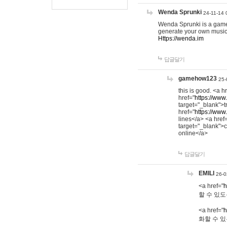
Wenda Sprunki
24-11-14 
Wenda Sprunki is a game t
generate your own music
Https://wenda.im
답글달기
gamehow123
25-
this is good. <a h
href="
https://www
target="_blank">t
href="
https://www
lines</a> <a href
target="_blank">c
online</a>
답글달기
EMILI
26-0
<a href="
h
할 수 있도
<a href="
h
화할 수 