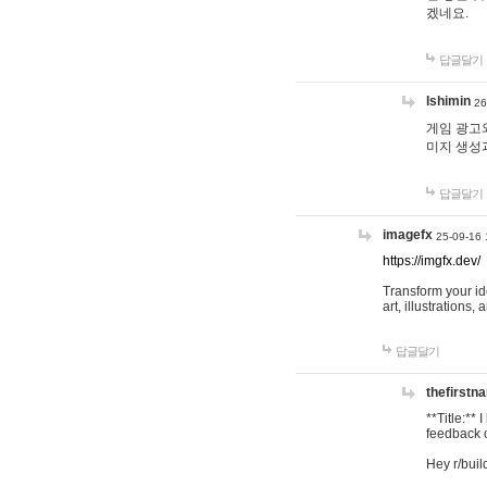
겠네요.
답글달기
lshimin
26
게임 광고와
미지 생성
답글달기
imagefx
25-09-16 
https://imgfx.dev/
Transform your id
art, illustrations
답글달기
thefirstn
**Title:**
feedback o
Hey r/buil