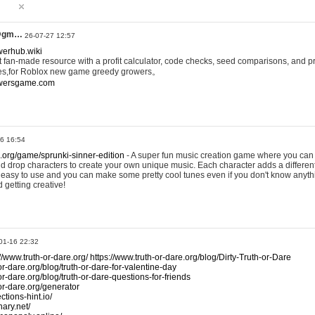
@gm…
26-07-27 12:57
werhub.wiki
 fan-made resource with a profit calculator, code checks, seed comparisons, and pr
es,for Roblox new game greedy growers。
owersgame.com
26 16:54
x.org/game/sprunki-sinner-edition
- A super fun music creation game where you can 
d drop characters to create your own unique music. Each character adds a differen
lly easy to use and you can make some pretty cool tunes even if you don't know anyt
d getting creative!
01-16 22:32
://www.truth-or-dare.org/
https://www.truth-or-dare.org/blog/Dirty-Truth-or-Dare
or-dare.org/blog/truth-or-dare-for-valentine-day
or-dare.org/blog/truth-or-dare-questions-for-friends
-or-dare.org/generator
tions-hint.io/
nary.net/