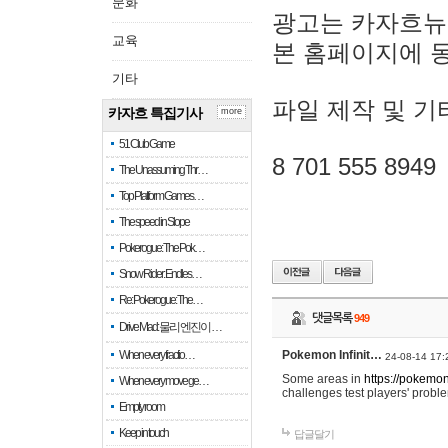
문화
광고는 카자흐뉴
교육
본 홈페이지에 
기타
파일 제작 및 기
카자흐 특집기사
more
51 Club Game
8 701 555 8949
The Unassuming Thr…
Top Platform Games…
The speed in Slope
Pokerogue: The Pok…
Snow Rider: Endles…
Re: Pokerogue: The…
댓글목록
949
Drive Mad: 물리 엔진이 …
When every fractio…
Pokemon Infinit…
24-08-14 17:
Some areas in
https://pokemoni
When every move ge…
challenges test players' proble
Empty room
Keep in touch
답글달기