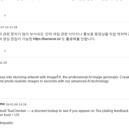
-07-10 21:29
 관련 문의가 많아 보이네요. 만약 게임 관련 이미지나 홍보용 동영상을 직접 제작하고 
과 영상 편집이 가능한
https://bananai.io/
도 활용해볼 만합니다.
11:35
eas into stunning artwork with ImageFX, the professional AI image generator. Create
, and photo-realistic images in seconds with our advanced AI technology.
ame
26-01-09 14:18
 I built TeaChecker — a discreet lookup to see if you appear on Tea (dating feedback
n trust + UX.
dinpublic