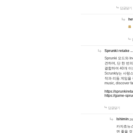
답글달기
he
Sprunki retake 
Sprunki 모드와
견하며, 단 한 번의
결합하여 40개 이
Scrunkly는 
작과 리듬 게임을 좋아하
music, discover fa
https://sprunkiret
https://game-spru
답글달기
lshimin
26
카자흐뉴스
면 좋을 것