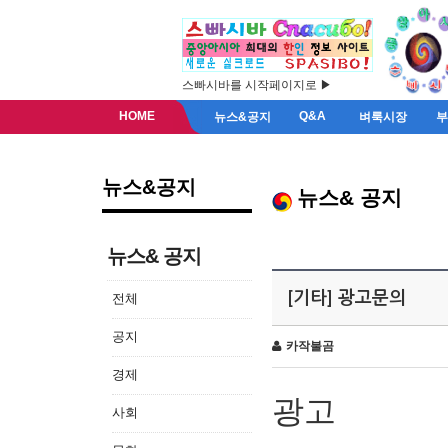
스빠시바를 시작페이지로 ▶
HOME
Q&A
뉴스&공지
벼룩시장
뉴스&공지
뉴스& 공지
뉴스& 공지
[기타] 광고문의
전체
공지
카작불곰
경제
광고
사회