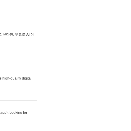
싶다면, 무료로 AI 이
 high-quality digital
 app). Looking for