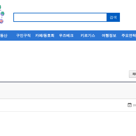
부동산
구인구직
카페/동호회
우즈베크
키르기스
여행정보
주요연
18