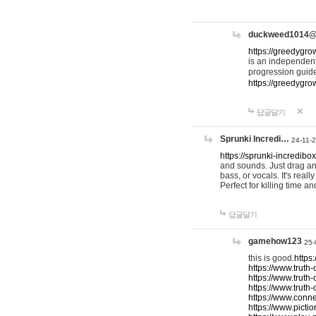
duckweed1014
https://greedygro
is an independent
progression guid
https://greedygr
답글달기
Sprunki Incredi…
24-11-
https://sprunki-incredibo
and sounds. Just drag an
bass, or vocals. It's rea
Perfect for killing time an
답글달기
gamehow123
25-
this is good.
https
https://www.truth-
https://www.truth-
https://www.truth
https://www.connec
https://www.pictio