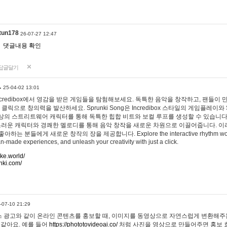
tun178
26-07-27 12:47
댓글내용 확인
답글달기
…
25-04-02 13:01
 Incredibox에서 영감을 받은 게임들을 탐험해보세요. 독특한 음악을 창작하고, 팬들이
 클릭으로 창의력을 발산하세요. Sprunki Song은 Incredibox 스타일의 게임플레이와 
상의 스트리트웨어 캐릭터를 통해 독특한 힙합 비트와 보컬 루프를 생성할 수 있습니다. 또한
사랑스러운 캐릭터와 경쾌한 멜로디를 통해 음악 창작을 새로운 차원으로 이끌어줍니다. 이
는 분들에게 새로운 창작의 장을 제공합니다. Explore the interactive rhythm world 
n-made experiences, and unleash your creativity with just a click.
ake.world/
nki.com/
-07-10 21:29
 광고와 같이 온라인 콘텐츠를 홍보할 때, 이미지를 동영상으로 자연스럽게 변환해주는
 같아요. 예를 들어
https://phototovideoai.co/
처럼 사진을 영상으로 만들어주면 홍보 효