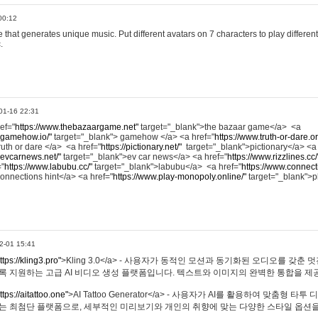
00:12
hat generates unique music. Put different avatars on 7 characters to play different
.
01-16 22:31
ref="
https://www.thebazaargame.net"
target="_blank">the bazaar game</a> <a
.gamehow.io/"
target="_blank"> gamehow </a> <a href="
https://www.truth-or-dare.o
ruth or dare </a> <a href="
https://pictionary.net/"
target="_blank">pictionary</a> <a
.evcarnews.net/"
target="_blank">ev car news</a> <a href="
https://www.rizzlines.cc/
="
https://www.labubu.cc/"
target="_blank">labubu</a> <a href="
https://www.connecti
onnections hint</a> <a href="
https://www.play-monopoly.online/"
target="_blank">
2-01 15:41
ttps://kling3.pro"
>Kling 3.0</a> - 사용자가 동적인 모션과 동기화된 오디오를 갖춘 
록 지원하는 고급 AI 비디오 생성 플랫폼입니다. 텍스트와 이미지의 완벽한 통합을 제공
ttps://aitattoo.one"
>AI Tattoo Generator</a> - 사용자가 AI를 활용하여 맞춤형 
있는 최첨단 플랫폼으로, 세부적인 미리보기와 개인의 취향에 맞는 다양한 스타일 옵션