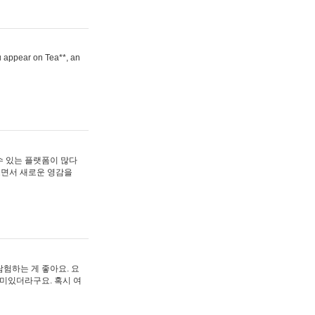
ou appear on Tea**, an
수 있는 플랫폼이 많다
보면서 새로운 영감을
험하는 게 좋아요. 요
재미있더라구요. 혹시 여