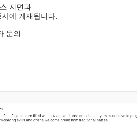
스 지면과
동시에 게재됩니다.
타 문의
23
nfinitefusion.io
are filled with puzzles and obstacles that players must solve to pr
m-solving skills and offer a welcome break from traditional battles.