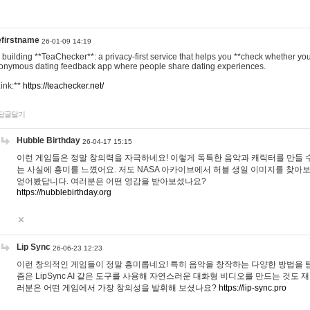
efirstname
26-01-09 14:19
m building **TeaChecker**: a privacy-first service that helps you **check whether y
onymous dating feedback app where people share dating experiences.
Link:**
https://teachecker.net/
답글달기
Hubble Birthday
26-04-17 15:15
이런 게임들은 정말 창의력을 자극하네요! 이렇게 독특한 음악과 캐릭터를 만들 
는 사실에 흥미를 느꼈어요. 저도 NASA 아카이브에서 허블 생일 이미지를 찾아
얻어봤답니다. 여러분은 어떤 영감을 받아보셨나요?
https://hubblebirthday.org
Lip Sync
26-06-23 12:23
이런 창의적인 게임들이 정말 흥미롭네요! 특히 음악을 창작하는 다양한 방법을 탐
즘은 LipSync AI 같은 도구를 사용해 자연스러운 대화형 비디오를 만드는 것도 
러분은 어떤 게임에서 가장 창의성을 발휘해 보셨나요?
https://lip-sync.pro