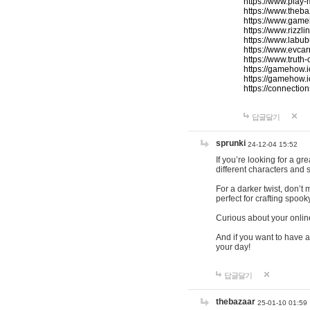
https://www.play-
https://www.theb
https://www.game
https://www.rizzli
https://www.labub
https://www.evcar
https://www.truth
https://gamehow.
https://gamehow.
https://connections
답글달기
sprunki
24-12-04 15:52
If you’re looking for a g
different characters and 
For a darker twist, don’t
perfect for crafting spoo
Curious about your onlin
And if you want to have a
your day!
답글달기
thebazaar
25-01-10 01:59