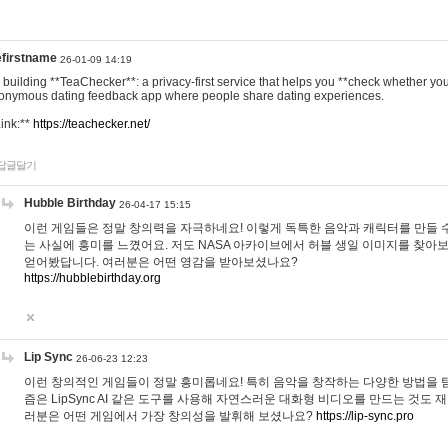
efirstname
26-01-09 14:19
m building **TeaChecker**: a privacy-first service that helps you **check whether y
onymous dating feedback app where people share dating experiences.
Link:**
https://teachecker.net/
답글달기
Hubble Birthday
26-04-17 15:15
이런 게임들은 정말 창의력을 자극하네요! 이렇게 독특한 음악과 캐릭터를 만들 
는 사실에 흥미를 느꼈어요. 저도 NASA 아카이브에서 허블 생일 이미지를 찾아
얻어봤답니다. 여러분은 어떤 영감을 받아보셨나요?
https://hubblebirthday.org
Lip Sync
26-06-23 12:23
이런 창의적인 게임들이 정말 흥미롭네요! 특히 음악을 창작하는 다양한 방법을 탐
즘은 LipSync AI 같은 도구를 사용해 자연스러운 대화형 비디오를 만드는 것도 
러분은 어떤 게임에서 가장 창의성을 발휘해 보셨나요?
https://lip-sync.pro