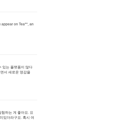
ou appear on Tea**, an
수 있는 플랫폼이 많다
보면서 새로운 영감을
험하는 게 좋아요. 요
재미있더라구요. 혹시 여