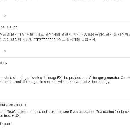
-07-10 21:29
 관련 문의가 많아 보이네요. 만약 게임 관련 이미지나 홍보용 동영상을 직접 제작하고 
과 영상 편집이 가능한
https://bananai.io/
도 활용해볼 만합니다.
11:35
eas into stunning artwork with ImageFX, the professional AI image generator. Create
, and photo-realistic images in seconds with our advanced AI technology.
ame
26-01-09 14:18
 I built TeaChecker — a discreet lookup to see if you appear on Tea (dating feedback
n trust + UX.
dinpublic