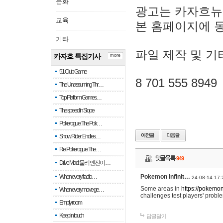
문화
광고는 카자흐뉴
교육
본 홈페이지에 
기타
파일 제작 및 기
카자흐 특집기사
more
51 Club Game
8 701 555 8949
The Unassuming Thr…
Top Platform Games…
The speed in Slope
Pokerogue: The Pok…
Snow Rider: Endles…
Re: Pokerogue: The…
댓글목록
949
Drive Mad: 물리 엔진이 …
When every fractio…
Pokemon Infinit…
24-08-14 17:
Some areas in
https://pokemoni
When every move ge…
challenges test players' proble
Empty room
Keep in touch
답글달기