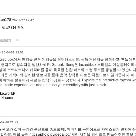
tun178
26-07-27 12:47
댓글내용 확인
답글달기
…
25-04-02 13:01
 Incredibox에서 영감을 받은 게임들을 탐험해보세요. 독특한 음악을 창작하고, 팬들이
 클릭으로 창의력을 발산하세요. Sprunki Song은 Incredibox 스타일의 게임플레이와 
상의 스트리트웨어 캐릭터를 통해 독특한 힙합 비트와 보컬 루프를 생성할 수 있습니다. 또한
사랑스러운 캐릭터와 경쾌한 멜로디를 통해 음악 창작을 새로운 차원으로 이끌어줍니다. 이
는 분들에게 새로운 창작의 장을 제공합니다. Explore the interactive rhythm world 
n-made experiences, and unleash your creativity with just a click.
ake.world/
nki.com/
-07-10 21:29
 광고와 같이 온라인 콘텐츠를 홍보할 때, 이미지를 동영상으로 자연스럽게 변환해주는
 같아요. 예를 들어
https://phototovideoai.co/
처럼 사진을 영상으로 만들어주면 홍보 효