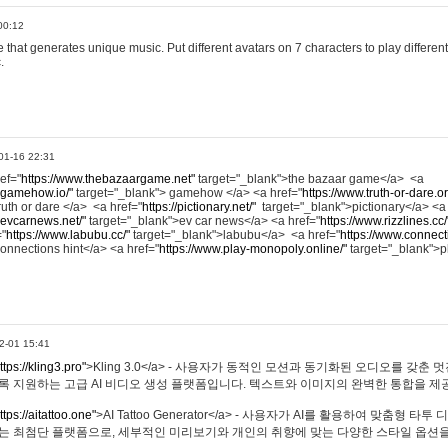
00:12
hat generates unique music. Put different avatars on 7 characters to play different
.
01-16 22:31
ref="
https://www.thebazaargame.net"
target="_blank">the bazaar game</a> <a
.gamehow.io/"
target="_blank"> gamehow </a> <a href="
https://www.truth-or-dare.o
ruth or dare </a> <a href="
https://pictionary.net/"
target="_blank">pictionary</a> <a
.evcarnews.net/"
target="_blank">ev car news</a> <a href="
https://www.rizzlines.cc/
="
https://www.labubu.cc/"
target="_blank">labubu</a> <a href="
https://www.connecti
onnections hint</a> <a href="
https://www.play-monopoly.online/"
target="_blank">
2-01 15:41
ttps://kling3.pro"
>Kling 3.0</a> - 사용자가 동적인 모션과 동기화된 오디오를 갖춘 
록 지원하는 고급 AI 비디오 생성 플랫폼입니다. 텍스트와 이미지의 완벽한 통합을 제공
ttps://aitattoo.one"
>AI Tattoo Generator</a> - 사용자가 AI를 활용하여 맞춤형 
있는 최첨단 플랫폼으로, 세부적인 미리보기와 개인의 취향에 맞는 다양한 스타일 옵션