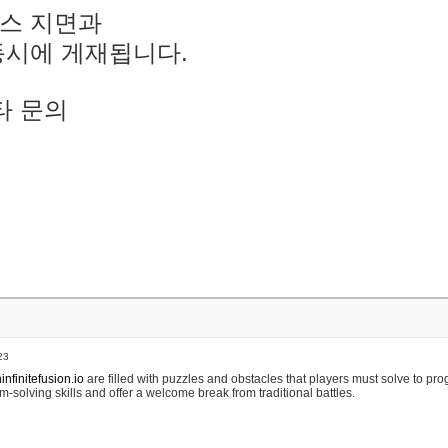
스 지면과
동시에 게재됩니다.
타 문의
23
nfinitefusion.io
are filled with puzzles and obstacles that players must solve to pr
m-solving skills and offer a welcome break from traditional battles.