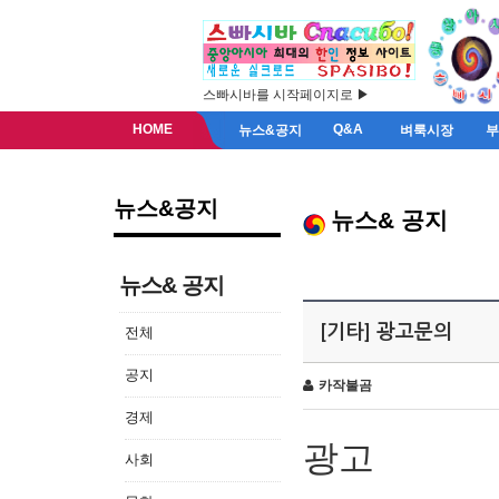
스빠시바를 시작페이지로 ▶
HOME
Q&A
뉴스&공지
벼룩시장
뉴스&공지
뉴스& 공지
뉴스& 공지
[기타] 광고문의
전체
공지
카작불곰
경제
광고
사회