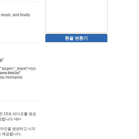
 music, and finally
환율 변환기
rg"
"
target="_blank">rizz
ons-hint.io/"
play monopoly
멋진 15초 비디오를 생성
합니다.<br>
타투 디자인을 생성하고 시각
을 제공합니다.