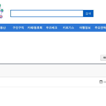
부동산
구인구직
카페/동호회
우즈베크
키르기스
여행정보
주요연
18