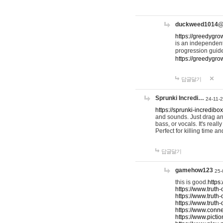
duckweed1014
https://greedygro
is an independent
progression guid
https://greedygr
답글달기
Sprunki Incredi…
24-11-
https://sprunki-incredibo
and sounds. Just drag an
bass, or vocals. It's rea
Perfect for killing time an
답글달기
gamehow123
25-
this is good.
https
https://www.truth-
https://www.truth-
https://www.truth
https://www.connec
https://www.pictio