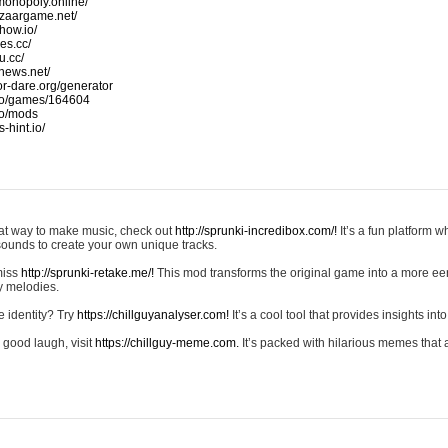
monopoly.online/
azaargame.net/
how.io/
nes.cc/
u.cc/
news.net/
-or-dare.org/generator
io/games/164604
io/mods
-hint.io/
reat way to make music, check out
http://sprunki-incredibox.com/!
It’s a fun platform 
sounds to create your own unique tracks.
 miss
http://sprunki-retake.me/!
This mod transforms the original game into a more ee
ky melodies.
e identity? Try
https://chillguyanalyser.com!
It’s a cool tool that provides insights into 
 good laugh, visit
https://chillguy-meme.com.
It’s packed with hilarious memes that 