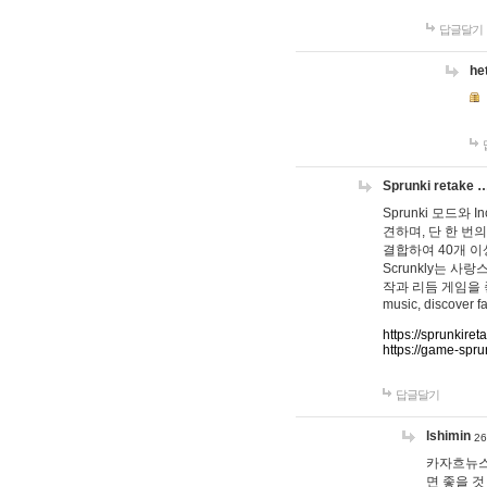
답글달기
he
Sprunki retake 
Sprunki 모드와
견하며, 단 한 번의
결합하여 40개 이
Scrunkly는 
작과 리듬 게임을 좋아하
music, discover fa
https://sprunkiret
https://game-spru
답글달기
lshimin
26
카자흐뉴스
면 좋을 것