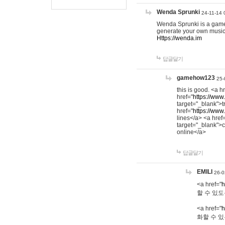
Wenda Sprunki
24-11-14 
Wenda Sprunki is a game t
generate your own music
Https://wenda.im
답글달기
gamehow123
25-
this is good. <a h
href="
https://www
target="_blank">t
href="
https://www
lines</a> <a href
target="_blank">c
online</a>
답글달기
EMILI
26-0
<a href="
h
할 수 있도
<a href="
h
화할 수 