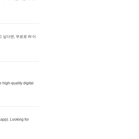
싶다면, 무료로 AI 이
 high-quality digital
 app). Looking for