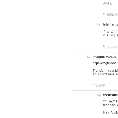
겠네요.
답글달기
lshimin
26
게임 광고와
미지 생성
답글달기
imagefx
25-09-16 
https://imgfx.dev/
Transform your id
art, illustrations
답글달기
thefirstn
**Title:**
feedback o
Hey r/buil