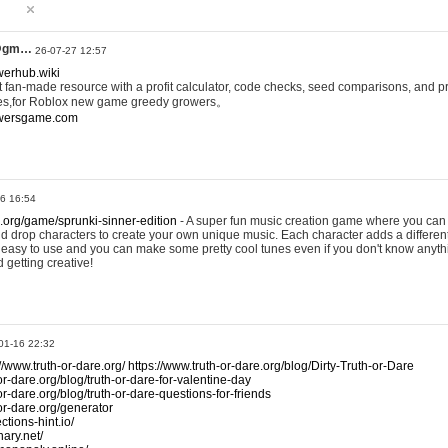
@gm…
26-07-27 12:57
werhub.wiki
 fan-made resource with a profit calculator, code checks, seed comparisons, and pr
es,for Roblox new game greedy growers。
owersgame.com
26 16:54
x.org/game/sprunki-sinner-edition
- A super fun music creation game where you can 
d drop characters to create your own unique music. Each character adds a differen
lly easy to use and you can make some pretty cool tunes even if you don't know anyt
d getting creative!
01-16 22:32
://www.truth-or-dare.org/
https://www.truth-or-dare.org/blog/Dirty-Truth-or-Dare
or-dare.org/blog/truth-or-dare-for-valentine-day
or-dare.org/blog/truth-or-dare-questions-for-friends
-or-dare.org/generator
tions-hint.io/
nary.net/