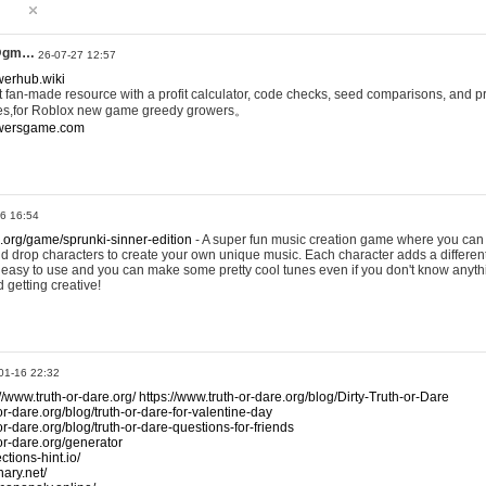
@gm…
26-07-27 12:57
werhub.wiki
 fan-made resource with a profit calculator, code checks, seed comparisons, and pr
es,for Roblox new game greedy growers。
owersgame.com
26 16:54
x.org/game/sprunki-sinner-edition
- A super fun music creation game where you can 
d drop characters to create your own unique music. Each character adds a differen
lly easy to use and you can make some pretty cool tunes even if you don't know anyt
d getting creative!
01-16 22:32
://www.truth-or-dare.org/
https://www.truth-or-dare.org/blog/Dirty-Truth-or-Dare
or-dare.org/blog/truth-or-dare-for-valentine-day
or-dare.org/blog/truth-or-dare-questions-for-friends
-or-dare.org/generator
tions-hint.io/
nary.net/