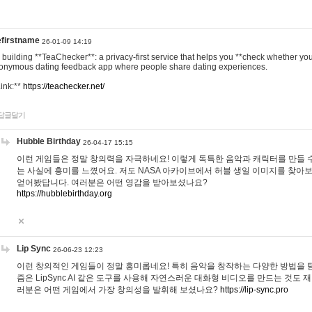
efirstname
26-01-09 14:19
m building **TeaChecker**: a privacy-first service that helps you **check whether y
onymous dating feedback app where people share dating experiences.
Link:**
https://teachecker.net/
답글달기
Hubble Birthday
26-04-17 15:15
이런 게임들은 정말 창의력을 자극하네요! 이렇게 독특한 음악과 캐릭터를 만들 
는 사실에 흥미를 느꼈어요. 저도 NASA 아카이브에서 허블 생일 이미지를 찾아
얻어봤답니다. 여러분은 어떤 영감을 받아보셨나요?
https://hubblebirthday.org
Lip Sync
26-06-23 12:23
이런 창의적인 게임들이 정말 흥미롭네요! 특히 음악을 창작하는 다양한 방법을 탐
즘은 LipSync AI 같은 도구를 사용해 자연스러운 대화형 비디오를 만드는 것도 
러분은 어떤 게임에서 가장 창의성을 발휘해 보셨나요?
https://lip-sync.pro