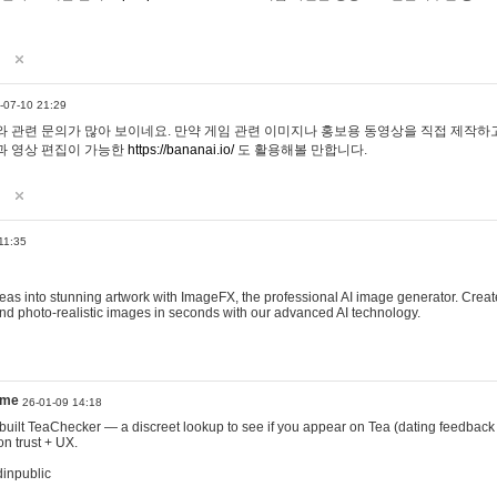
-07-10 21:29
 관련 문의가 많아 보이네요. 만약 게임 관련 이미지나 홍보용 동영상을 직접 제작하고 
과 영상 편집이 가능한
https://bananai.io/
도 활용해볼 만합니다.
11:35
eas into stunning artwork with ImageFX, the professional AI image generator. Create
, and photo-realistic images in seconds with our advanced AI technology.
ame
26-01-09 14:18
 I built TeaChecker — a discreet lookup to see if you appear on Tea (dating feedback
n trust + UX.
dinpublic