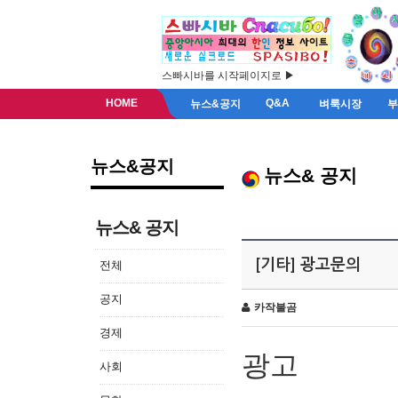
스빠시바를 시작페이지로 ▶
HOME
Q&A
뉴스&공지
벼룩시장
뉴스&공지
뉴스& 공지
뉴스& 공지
[기타] 광고문의
전체
공지
카작불곰
경제
광고
사회