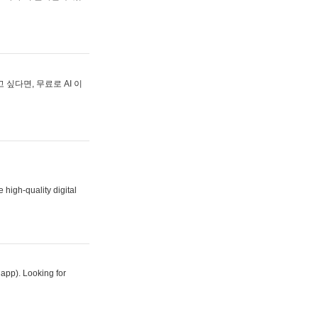
싶다면, 무료로 AI 이
 high-quality digital
 app). Looking for