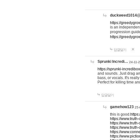
duckweed1014
https://greedygro
is an independent
progression guid
https://greedygr
답글달기
Sprunki Incredi…
24-11-
https://sprunki-incredibo
and sounds. Just drag an
bass, or vocals. It's rea
Perfect for killing time an
답글달기
gamehow123
25-
this is good.
https
https://www.truth-
https://www.truth-
https://www.truth
https://www.connec
https://www.pictio