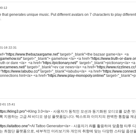
00:12
hat generates unique music. Put different avatars on 7 characters to play different
.
01-16 22:31
ref="
https://www.thebazaargame.net"
target="_blank">the bazaar game</a> <a
.gamehow.io/"
target="_blank"> gamehow </a> <a href="
https://www.truth-or-dare.o
ruth or dare </a> <a href="
https://pictionary.net/"
target="_blank">pictionary</a> <a
.evcarnews.net/"
target="_blank">ev car news</a> <a href="
https://www.rizzlines.cc/
="
https://www.labubu.cc/"
target="_blank">labubu</a> <a href="
https://www.connecti
onnections hint</a> <a href="
https://www.play-monopoly.online/"
target="_blank">
2-01 15:41
ttps://kling3.pro"
>Kling 3.0</a> - 사용자가 동적인 모션과 동기화된 오디오를 갖춘 
록 지원하는 고급 AI 비디오 생성 플랫폼입니다. 텍스트와 이미지의 완벽한 통합을 제공
ttps://aitattoo.one"
>AI Tattoo Generator</a> - 사용자가 AI를 활용하여 맞춤형 
있는 최첨단 플랫폼으로, 세부적인 미리보기와 개인의 취향에 맞는 다양한 스타일 옵션