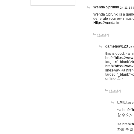
Wenda Sprunki
24-11-14 
Wenda Sprunki is a game t
generate your own music
Https://wenda.im
답글달기
gamehow123
25-
this is good. <a h
href="
https://www
target="_blank">t
href="
https://www
lines</a> <a href
target="_blank">c
online</a>
답글달기
EMILI
26-0
<a href="
h
할 수 있도
<a href="
h
화할 수 