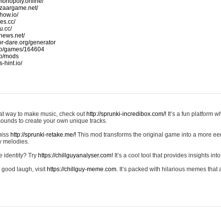
monopoly.online/
azaargame.net/
how.io/
nes.cc/
u.cc/
news.net/
-or-dare.org/generator
io/games/164604
io/mods
-hint.io/
reat way to make music, check out
http://sprunki-incredibox.com/!
It’s a fun platform 
sounds to create your own unique tracks.
 miss
http://sprunki-retake.me/!
This mod transforms the original game into a more ee
ky melodies.
e identity? Try
https://chillguyanalyser.com!
It’s a cool tool that provides insights into 
 good laugh, visit
https://chillguy-meme.com.
It’s packed with hilarious memes that 