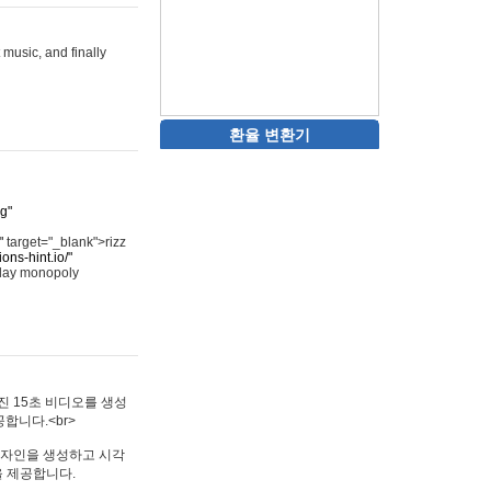
 music, and finally
환율 변환기
rg"
"
target="_blank">rizz
ons-hint.io/"
play monopoly
멋진 15초 비디오를 생성
합니다.<br>
타투 디자인을 생성하고 시각
을 제공합니다.