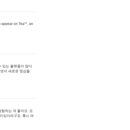
ou appear on Tea**, an
수 있는 플랫폼이 많다
보면서 새로운 영감을
험하는 게 좋아요. 요
재미있더라구요. 혹시 여