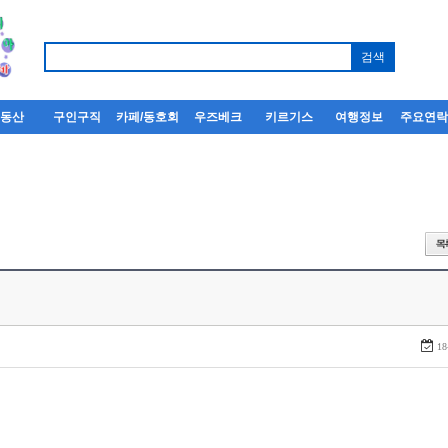
부동산
구인구직
카페/동호회
우즈베크
키르기스
여행정보
주요연
18