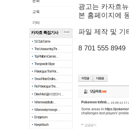
문화
광고는 카자흐뉴
교육
본 홈페이지에 
기타
파일 제작 및 기
카자흐 특집기사
more
51 Club Game
8 701 555 8949
The Unassuming Thr…
Top Platform Games…
The speed in Slope
Pokerogue: The Pok…
Snow Rider: Endles…
Re: Pokerogue: The…
댓글목록
948
Drive Mad: 물리 엔진이 …
When every fractio…
Pokemon Infinit…
24-08-14 17:
Some areas in
https://pokemoni
When every move ge…
challenges test players' proble
Empty room
Keep in touch
답글달기