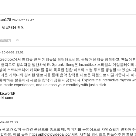
tun178
26-07-27 12:47
댓글내용 확인
답글달기
…
25-04-02 13:01
 Incredibox에서 영감을 받은 게임들을 탐험해보세요. 독특한 음악을 창작하고, 팬들이
 클릭으로 창의력을 발산하세요. Sprunki Song은 Incredibox 스타일의 게임플레이와 
상의 스트리트웨어 캐릭터를 통해 독특한 힙합 비트와 보컬 루프를 생성할 수 있습니다. 또한
사랑스러운 캐릭터와 경쾌한 멜로디를 통해 음악 창작을 새로운 차원으로 이끌어줍니다. 이
는 분들에게 새로운 창작의 장을 제공합니다. Explore the interactive rhythm world 
n-made experiences, and unleash your creativity with just a click.
ake.world/
nki.com/
-07-10 21:29
 광고와 같이 온라인 콘텐츠를 홍보할 때, 이미지를 동영상으로 자연스럽게 변환해주는
 같아요. 예를 들어
https://phototovideoai.co/
처럼 사진을 영상으로 만들어주면 홍보 효