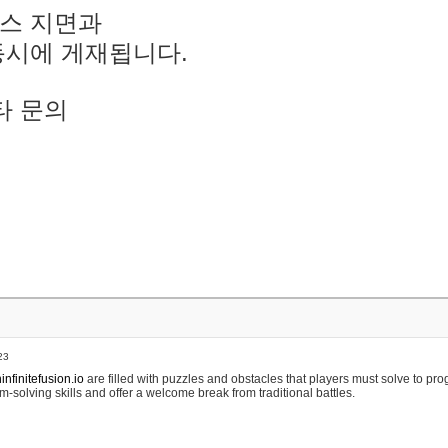
스 지면과
동시에 게재됩니다.
타 문의
23
nfinitefusion.io
are filled with puzzles and obstacles that players must solve to pr
m-solving skills and offer a welcome break from traditional battles.