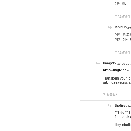
겠네요.
답글달기
lshimin
26
게임 광고와
미지 생성
답글달기
imagefx
25-09-16 
https://imgfx.dev/
Transform your id
art, illustrations
답글달기
thefirstn
**Title:**
feedback o
Hey r/buil