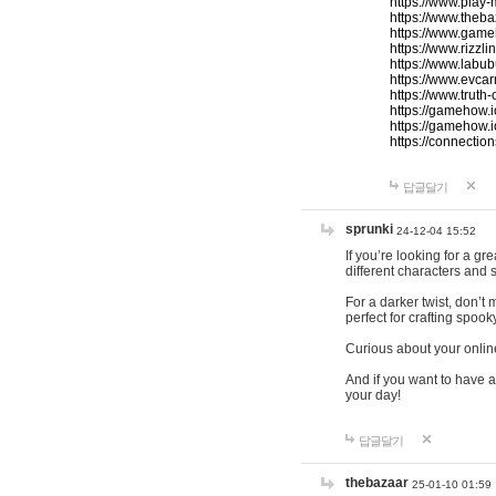
https://www.play-
https://www.theb
https://www.game
https://www.rizzli
https://www.labub
https://www.evcar
https://www.truth
https://gamehow.
https://gamehow.
https://connections
답글달기
sprunki
24-12-04 15:52
If you’re looking for a g
different characters and 
For a darker twist, don’t
perfect for crafting spoo
Curious about your onlin
And if you want to have a
your day!
답글달기
thebazaar
25-01-10 01:59