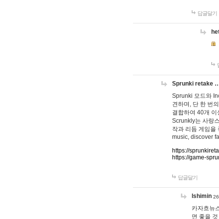
답글달기
he
Sprunki retake 
Sprunki 모드와
견하며, 단 한 번의
결합하여 40개 이
Scrunkly는 
작과 리듬 게임을 좋아하
music, discover fa
https://sprunkiret
https://game-spru
답글달기
lshimin
26
카자흐뉴스
면 좋을 것