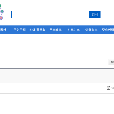
부동산
구인구직
카페/동호회
우즈베크
키르기스
여행정보
주요연
18