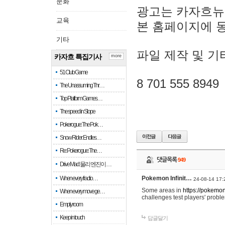
문화
광고는 카자흐뉴
교육
본 홈페이지에 
기타
파일 제작 및 기
카자흐 특집기사
more
51 Club Game
8 701 555 8949
The Unassuming Thr…
Top Platform Games…
The speed in Slope
Pokerogue: The Pok…
Snow Rider: Endles…
Re: Pokerogue: The…
댓글목록
949
Drive Mad: 물리 엔진이 …
When every fractio…
Pokemon Infinit…
24-08-14 17:
Some areas in
https://pokemoni
When every move ge…
challenges test players' proble
Empty room
Keep in touch
답글달기