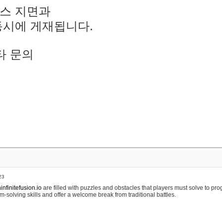
스 지면과
동시에 게재됩니다.
타 문의
23
nfinitefusion.io
are filled with puzzles and obstacles that players must solve to pr
m-solving skills and offer a welcome break from traditional battles.