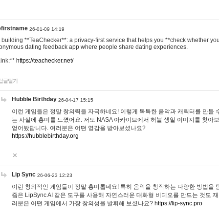
efirstname
26-01-09 14:19
m building **TeaChecker**: a privacy-first service that helps you **check whether y
onymous dating feedback app where people share dating experiences.
Link:**
https://teachecker.net/
답글달기
Hubble Birthday
26-04-17 15:15
이런 게임들은 정말 창의력을 자극하네요! 이렇게 독특한 음악과 캐릭터를 만들 
는 사실에 흥미를 느꼈어요. 저도 NASA 아카이브에서 허블 생일 이미지를 찾아
얻어봤답니다. 여러분은 어떤 영감을 받아보셨나요?
https://hubblebirthday.org
Lip Sync
26-06-23 12:23
이런 창의적인 게임들이 정말 흥미롭네요! 특히 음악을 창작하는 다양한 방법을 탐
즘은 LipSync AI 같은 도구를 사용해 자연스러운 대화형 비디오를 만드는 것도 
러분은 어떤 게임에서 가장 창의성을 발휘해 보셨나요?
https://lip-sync.pro