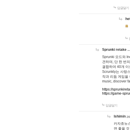
답글달기
he
Sprunki retake 
Sprunki 모드와
견하며, 단 한 번의
결합하여 40개 이
Scrunkly는 
작과 리듬 게임을 좋아하
music, discover fa
https://sprunkiret
https://game-spru
답글달기
lshimin
26
카자흐뉴스
면 좋을 것