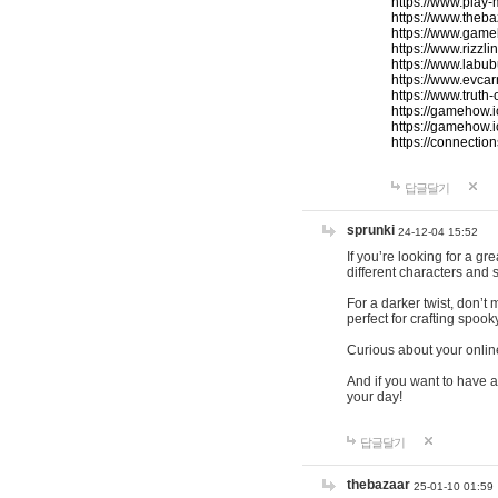
https://www.play-
https://www.theb
https://www.game
https://www.rizzli
https://www.labub
https://www.evcar
https://www.truth
https://gamehow.
https://gamehow.
https://connections
답글달기
sprunki
24-12-04 15:52
If you’re looking for a g
different characters and 
For a darker twist, don’t
perfect for crafting spoo
Curious about your onlin
And if you want to have a
your day!
답글달기
thebazaar
25-01-10 01:59