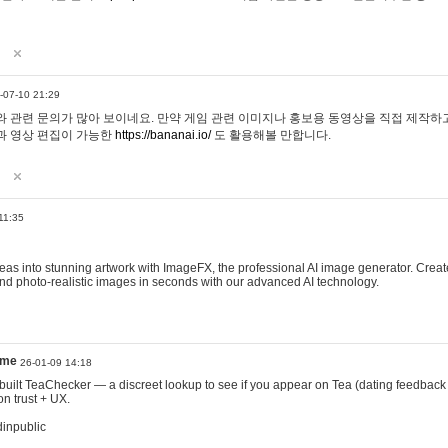
-07-10 21:29
 관련 문의가 많아 보이네요. 만약 게임 관련 이미지나 홍보용 동영상을 직접 제작하고 
과 영상 편집이 가능한
https://bananai.io/
도 활용해볼 만합니다.
11:35
eas into stunning artwork with ImageFX, the professional AI image generator. Create
, and photo-realistic images in seconds with our advanced AI technology.
ame
26-01-09 14:18
 I built TeaChecker — a discreet lookup to see if you appear on Tea (dating feedback
n trust + UX.
dinpublic