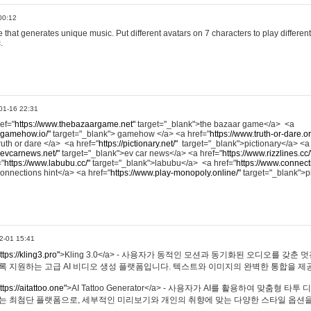
00:12
hat generates unique music. Put different avatars on 7 characters to play different
.
01-16 22:31
ref="
https://www.thebazaargame.net"
target="_blank">the bazaar game</a> <a
.gamehow.io/"
target="_blank"> gamehow </a> <a href="
https://www.truth-or-dare.o
ruth or dare </a> <a href="
https://pictionary.net/"
target="_blank">pictionary</a> <a
.evcarnews.net/"
target="_blank">ev car news</a> <a href="
https://www.rizzlines.cc/
="
https://www.labubu.cc/"
target="_blank">labubu</a> <a href="
https://www.connecti
onnections hint</a> <a href="
https://www.play-monopoly.online/"
target="_blank">
2-01 15:41
ttps://kling3.pro"
>Kling 3.0</a> - 사용자가 동적인 모션과 동기화된 오디오를 갖춘 
록 지원하는 고급 AI 비디오 생성 플랫폼입니다. 텍스트와 이미지의 완벽한 통합을 제공
ttps://aitattoo.one"
>AI Tattoo Generator</a> - 사용자가 AI를 활용하여 맞춤형 
있는 최첨단 플랫폼으로, 세부적인 미리보기와 개인의 취향에 맞는 다양한 스타일 옵션