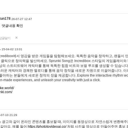
tun178
26-07-27 12:47
댓글내용 확인
답글달기
…
25-04-02 13:01
 Incredibox에서 영감을 받은 게임들을 탐험해보세요. 독특한 음악을 창작하고, 팬들이
 클릭으로 창의력을 발산하세요. Sprunki Song은 Incredibox 스타일의 게임플레이와 
상의 스트리트웨어 캐릭터를 통해 독특한 힙합 비트와 보컬 루프를 생성할 수 있습니다. 또한
사랑스러운 캐릭터와 경쾌한 멜로디를 통해 음악 창작을 새로운 차원으로 이끌어줍니다. 이
는 분들에게 새로운 창작의 장을 제공합니다. Explore the interactive rhythm world 
n-made experiences, and unleash your creativity with just a click.
ake.world/
nki.com/
-07-10 21:29
 광고와 같이 온라인 콘텐츠를 홍보할 때, 이미지를 동영상으로 자연스럽게 변환해주는
 같아요. 예를 들어
https://phototovideoai.co/
처럼 사진을 영상으로 만들어주면 홍보 효