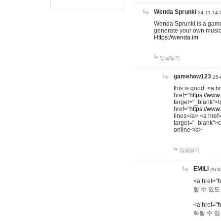
Wenda Sprunki
24-11-14 
Wenda Sprunki is a game t
generate your own music
Https://wenda.im
답글달기
gamehow123
25-
this is good. <a h
href="
https://www
target="_blank">t
href="
https://www
lines</a> <a href
target="_blank">c
online</a>
답글달기
EMILI
26-0
<a href="
h
할 수 있도
<a href="
h
화할 수 