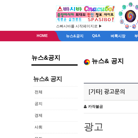
스빠시바를 시작페이지로 ▶
HOME
Q&A
뉴스&공지
벼룩시장
뉴스&공지
뉴스& 공지
뉴스& 공지
[기타] 광고문의
전체
공지
카작불곰
경제
광고
사회