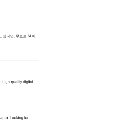
싶다면, 무료로 AI 이
 high-quality digital
 app). Looking for