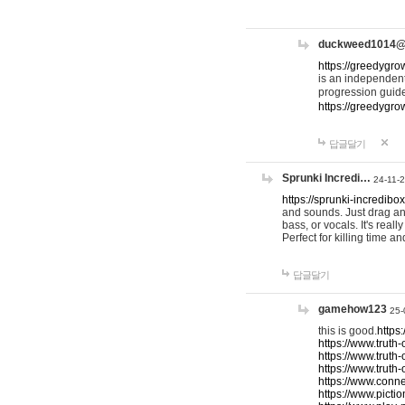
duckweed1014
https://greedygro
is an independent
progression guid
https://greedygr
답글달기
Sprunki Incredi…
24-11-
https://sprunki-incredibo
and sounds. Just drag an
bass, or vocals. It's rea
Perfect for killing time an
답글달기
gamehow123
25-
this is good.
https
https://www.truth-
https://www.truth-
https://www.truth
https://www.connec
https://www.pictio