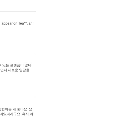
ou appear on Tea**, an
수 있는 플랫폼이 많다
보면서 새로운 영감을
험하는 게 좋아요. 요
재미있더라구요. 혹시 여