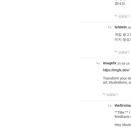
겠네요.
답글달기
lshimin
26
게임 광고와
미지 생성
답글달기
imagefx
25-09-16 
https://imgfx.dev/
Transform your id
art, illustrations
답글달기
thefirstn
**Title:**
feedback o
Hey r/buil