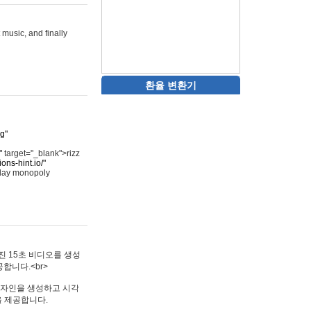
 music, and finally
환율 변환기
rg"
"
target="_blank">rizz
ons-hint.io/"
play monopoly
멋진 15초 비디오를 생성
합니다.<br>
타투 디자인을 생성하고 시각
을 제공합니다.