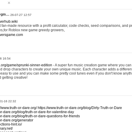
@gm…
26-07-27 12:57
werhub.wiki
 fan-made resource with a profit calculator, code checks, seed comparisons, and pr
es,for Roblox new game greedy growers。
owersgame.com
26 16:54
x.org/game/sprunki-sinner-edition
- A super fun music creation game where you can 
d drop characters to create your own unique music. Each character adds a differen
lly easy to use and you can make some pretty cool tunes even if you don't know anyt
d getting creative!
01-16 22:32
://www.truth-or-dare.org/
https://www.truth-or-dare.org/blog/Dirty-Truth-or-Dare
or-dare.org/blog/truth-or-dare-for-valentine-day
or-dare.org/blog/truth-or-dare-questions-for-friends
-or-dare.org/generator
tions-hint.io/
nary.net/