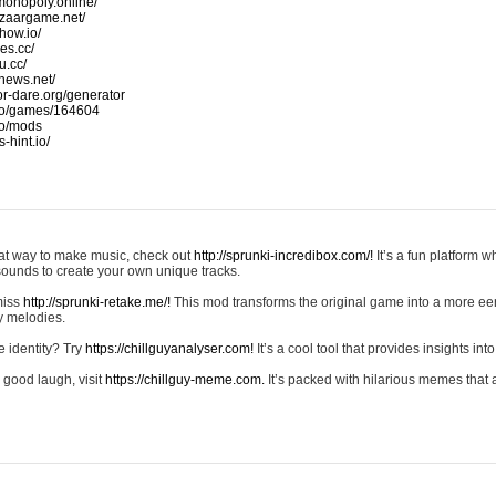
monopoly.online/
azaargame.net/
how.io/
nes.cc/
u.cc/
news.net/
-or-dare.org/generator
io/games/164604
io/mods
-hint.io/
reat way to make music, check out
http://sprunki-incredibox.com/!
It’s a fun platform 
sounds to create your own unique tracks.
 miss
http://sprunki-retake.me/!
This mod transforms the original game into a more ee
ky melodies.
e identity? Try
https://chillguyanalyser.com!
It’s a cool tool that provides insights into 
 good laugh, visit
https://chillguy-meme.com.
It’s packed with hilarious memes that 