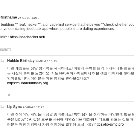
efirstname
26-01-09 14:19
m building **TeaChecker**: a privacy-first service that helps you **check whether y
onymous dating feedback app where people share dating experiences.
Link:**
https://teachecker.net/
답글달기
Hubble Birthday
26-04-17 15:15
이런 게임들은 정말 창의력을 자극하네요! 이렇게 독특한 음악과 캐릭터를 만들 
는 사실에 흥미를 느꼈어요. 저도 NASA 아카이브에서 허블 생일 이미지를 찾아
얻어봤답니다. 여러분은 어떤 영감을 받아보셨나요?
https://hubblebirthday.org
Lip Sync
26-06-23 12:23
이런 창의적인 게임들이 정말 흥미롭네요! 특히 음악을 창작하는 다양한 방법을 탐
즘은 LipSync AI 같은 도구를 사용해 자연스러운 대화형 비디오를 만드는 것도 
러분은 어떤 게임에서 가장 창의성을 발휘해 보셨나요?
https://lip-sync.pro