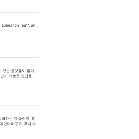
ou appear on Tea**, an
수 있는 플랫폼이 많다
보면서 새로운 영감을
험하는 게 좋아요. 요
재미있더라구요. 혹시 여