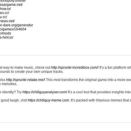
monopoly.online/
azaargame.net/
how.io/
nes.cc/
u.cc/
news.net/
-or-dare.org/generator
io/games/164604
io/mods
-hint.io/
reat way to make music, check out
http://sprunki-incredibox.com/!
It’s a fun platform 
sounds to create your own unique tracks.
 miss
http://sprunki-retake.me/!
This mod transforms the original game into a more ee
ky melodies.
e identity? Try
https://chillguyanalyser.com!
It’s a cool tool that provides insights into 
 good laugh, visit
https://chillguy-meme.com.
It’s packed with hilarious memes that 