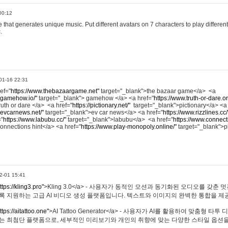
00:12
hat generates unique music. Put different avatars on 7 characters to play different
.
01-16 22:31
ref="
https://www.thebazaargame.net"
target="_blank">the bazaar game</a> <a
.gamehow.io/"
target="_blank"> gamehow </a> <a href="
https://www.truth-or-dare.o
ruth or dare </a> <a href="
https://pictionary.net/"
target="_blank">pictionary</a> <a
.evcarnews.net/"
target="_blank">ev car news</a> <a href="
https://www.rizzlines.cc/
="
https://www.labubu.cc/"
target="_blank">labubu</a> <a href="
https://www.connecti
onnections hint</a> <a href="
https://www.play-monopoly.online/"
target="_blank">
2-01 15:41
ttps://kling3.pro"
>Kling 3.0</a> - 사용자가 동적인 모션과 동기화된 오디오를 갖춘 
록 지원하는 고급 AI 비디오 생성 플랫폼입니다. 텍스트와 이미지의 완벽한 통합을 제공
ttps://aitattoo.one"
>AI Tattoo Generator</a> - 사용자가 AI를 활용하여 맞춤형 
있는 최첨단 플랫폼으로, 세부적인 미리보기와 개인의 취향에 맞는 다양한 스타일 옵션