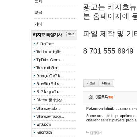
문화
광고는 카자흐뉴
교육
본 홈페이지에 
기타
파일 제작 및 기
카자흐 특집기사
more
51 Club Game
8 701 555 8949
The Unassuming Thr…
Top Platform Games…
The speed in Slope
Pokerogue: The Pok…
Snow Rider: Endles…
Re: Pokerogue: The…
댓글목록
948
Drive Mad: 물리 엔진이 …
When every fractio…
Pokemon Infinit…
24-08-14 17:
Some areas in
https://pokemoni
When every move ge…
challenges test players' proble
Empty room
Keep in touch
답글달기