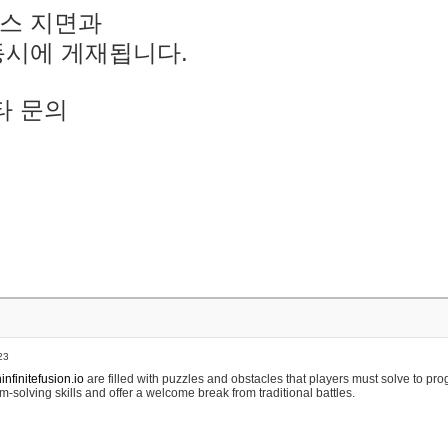
스 지면과
동시에 게재됩니다.
타 문의
23
nfinitefusion.io
are filled with puzzles and obstacles that players must solve to pr
m-solving skills and offer a welcome break from traditional battles.