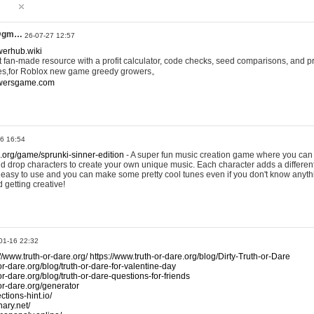
@gm…
26-07-27 12:57
werhub.wiki
 fan-made resource with a profit calculator, code checks, seed comparisons, and pr
es,for Roblox new game greedy growers。
owersgame.com
26 16:54
x.org/game/sprunki-sinner-edition
- A super fun music creation game where you can 
d drop characters to create your own unique music. Each character adds a differen
lly easy to use and you can make some pretty cool tunes even if you don't know anyt
d getting creative!
01-16 22:32
://www.truth-or-dare.org/
https://www.truth-or-dare.org/blog/Dirty-Truth-or-Dare
or-dare.org/blog/truth-or-dare-for-valentine-day
or-dare.org/blog/truth-or-dare-questions-for-friends
-or-dare.org/generator
tions-hint.io/
nary.net/