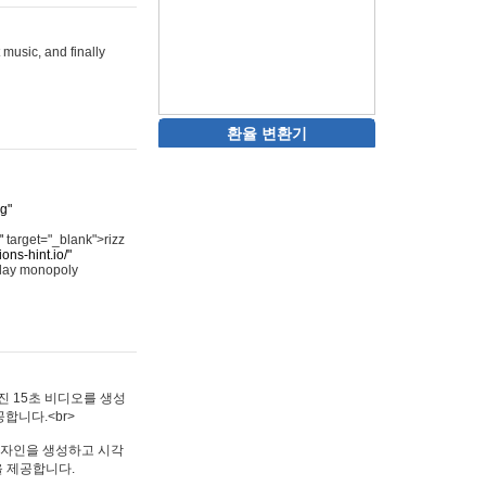
 music, and finally
환율 변환기
rg"
"
target="_blank">rizz
ons-hint.io/"
play monopoly
멋진 15초 비디오를 생성
합니다.<br>
타투 디자인을 생성하고 시각
을 제공합니다.