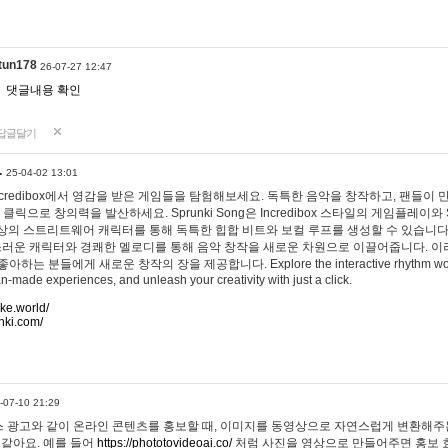
tun178
26-07-27 12:47
댓글내용 확인
답글달기
…
25-04-02 13:01
 Incredibox에서 영감을 받은 게임들을 탐험해보세요. 독특한 음악을 창작하고, 팬들이
 클릭으로 창의력을 발산하세요. Sprunki Song은 Incredibox 스타일의 게임플레이와 
상의 스트리트웨어 캐릭터를 통해 독특한 힙합 비트와 보컬 루프를 생성할 수 있습니다. 또한
사랑스러운 캐릭터와 경쾌한 멜로디를 통해 음악 창작을 새로운 차원으로 이끌어줍니다. 이
는 분들에게 새로운 창작의 장을 제공합니다. Explore the interactive rhythm world 
n-made experiences, and unleash your creativity with just a click.
ake.world/
nki.com/
-07-10 21:29
 광고와 같이 온라인 콘텐츠를 홍보할 때, 이미지를 동영상으로 자연스럽게 변환해주는
 같아요. 예를 들어
https://phototovideoai.co/
처럼 사진을 영상으로 만들어주면 홍보 효