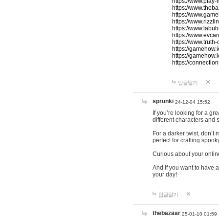
https://www.play-
https://www.theb
https://www.game
https://www.rizzli
https://www.labub
https://www.evcar
https://www.truth
https://gamehow.
https://gamehow.
https://connections
답글달기
sprunki
24-12-04 15:52
If you’re looking for a g
different characters and 
For a darker twist, don’t
perfect for crafting spoo
Curious about your onlin
And if you want to have a
your day!
답글달기
thebazaar
25-01-10 01:59