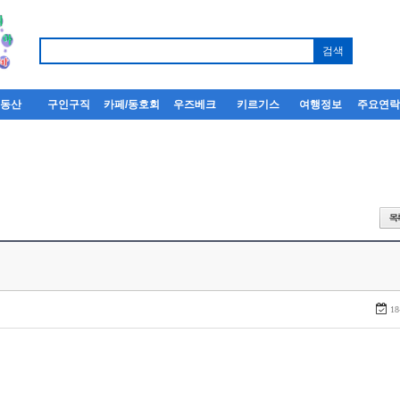
부동산
구인구직
카페/동호회
우즈베크
키르기스
여행정보
주요연
18