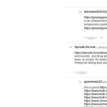
duckweed1014
https://greedygro
is an independent
progression guid
https://greedygr
답글달기
Sprunki Incredi…
24-11-
https://sprunki-incredibo
and sounds. Just drag an
bass, or vocals. It's rea
Perfect for killing time an
답글달기
gamehow123
25-
this is good.
https
https://www.truth-
https://www.truth-
https://www.truth
https://www.connec
https://www.pictio