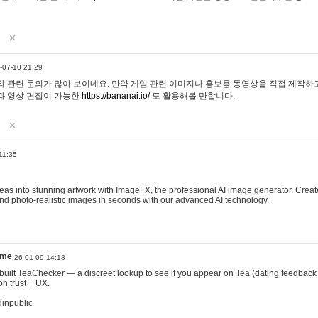
-07-10 21:29
 관련 문의가 많아 보이네요. 만약 게임 관련 이미지나 홍보용 동영상을 직접 제작하고 
과 영상 편집이 가능한
https://bananai.io/
도 활용해볼 만합니다.
11:35
eas into stunning artwork with ImageFX, the professional AI image generator. Create
, and photo-realistic images in seconds with our advanced AI technology.
ame
26-01-09 14:18
 I built TeaChecker — a discreet lookup to see if you appear on Tea (dating feedback
n trust + UX.
dinpublic