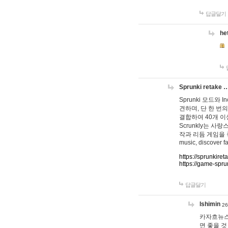
답글달기
he
Sprunki retake 
Sprunki 모드와
견하며, 단 한 번의
결합하여 40개 이
Scrunkly는 
작과 리듬 게임을 좋아하
music, discover fa
https://sprunkiret
https://game-spru
답글달기
lshimin
26
카자흐뉴스
면 좋을 것