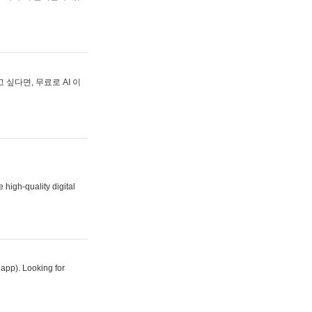
싶다면, 무료로 AI 이
 high-quality digital
 app). Looking for