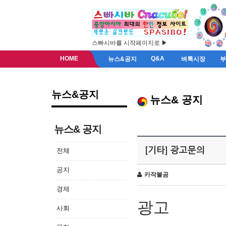
스빠시바를 시작페이지로 ▶
HOME
Q&A
뉴스&공지
벼룩시장
뉴스&공지
뉴스& 공지
뉴스& 공지
[기타] 광고문의
전체
공지
카작불곰
경제
광고
사회