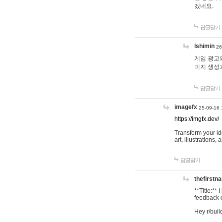
겠네요.
답글달기
lshimin
26
게임 광고와
미지 생성
답글달기
imagefx
25-09-16 
https://imgfx.dev/
Transform your id
art, illustrations
답글달기
thefirstn
**Title:**
feedback o
Hey r/buil