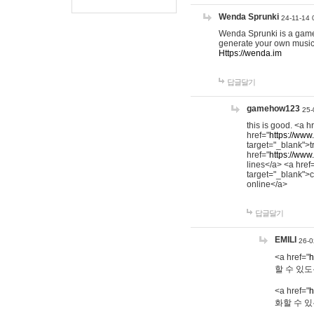
Wenda Sprunki
24-11-14 
Wenda Sprunki is a game t
generate your own music
Https://wenda.im
답글달기
gamehow123
25-
this is good. <a h
href="
https://www
target="_blank">t
href="
https://www
lines</a> <a href
target="_blank">c
online</a>
답글달기
EMILI
26-0
<a href="
h
할 수 있도
<a href="
h
화할 수 