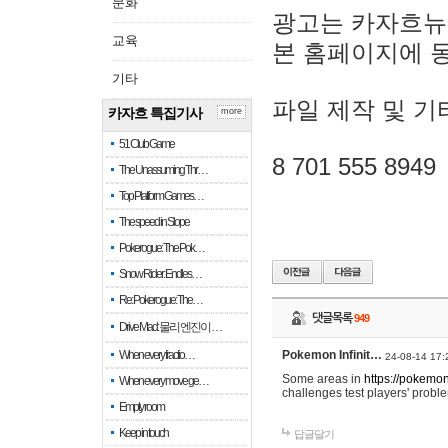
문화
광고는 카자흐뉴
교육
본 홈페이지에 
기타
파일 제작 및 기
카자흐 특집기사
more
51 Club Game
8 701 555 8949
The Unassuming Thr…
Top Platform Games…
The speed in Slope
Pokerogue: The Pok…
Snow Rider: Endles…
Re: Pokerogue: The…
댓글목록
949
Drive Mad: 물리 엔진이 …
When every fractio…
Pokemon Infinit…
24-08-14 17:
Some areas in
https://pokemoni
When every move ge…
challenges test players' proble
Empty room
Keep in touch
답글달기