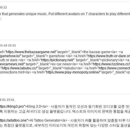
00:12
hat generates unique music. Put different avatars on 7 characters to play different
.
01-16 22:31
ref="
https://www.thebazaargame.net"
target="_blank">the bazaar game</a> <a
.gamehow.io/"
target="_blank"> gamehow </a> <a href="
https://www.truth-or-dare.o
ruth or dare </a> <a href="
https://pictionary.net/"
target="_blank">pictionary</a> <a
.evcarnews.net/"
target="_blank">ev car news</a> <a href="
https://www.rizzlines.cc/
="
https://www.labubu.cc/"
target="_blank">labubu</a> <a href="
https://www.connecti
onnections hint</a> <a href="
https://www.play-monopoly.online/"
target="_blank">
2-01 15:41
ttps://kling3.pro"
>Kling 3.0</a> - 사용자가 동적인 모션과 동기화된 오디오를 갖춘 
록 지원하는 고급 AI 비디오 생성 플랫폼입니다. 텍스트와 이미지의 완벽한 통합을 제공
ttps://aitattoo.one"
>AI Tattoo Generator</a> - 사용자가 AI를 활용하여 맞춤형 
있는 최첨단 플랫폼으로, 세부적인 미리보기와 개인의 취향에 맞는 다양한 스타일 옵션