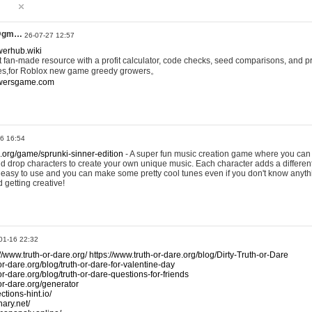
@gm…
26-07-27 12:57
werhub.wiki
 fan-made resource with a profit calculator, code checks, seed comparisons, and pr
es,for Roblox new game greedy growers。
owersgame.com
26 16:54
x.org/game/sprunki-sinner-edition
- A super fun music creation game where you can 
d drop characters to create your own unique music. Each character adds a differen
lly easy to use and you can make some pretty cool tunes even if you don't know anyt
d getting creative!
01-16 22:32
://www.truth-or-dare.org/
https://www.truth-or-dare.org/blog/Dirty-Truth-or-Dare
or-dare.org/blog/truth-or-dare-for-valentine-day
or-dare.org/blog/truth-or-dare-questions-for-friends
-or-dare.org/generator
tions-hint.io/
nary.net/