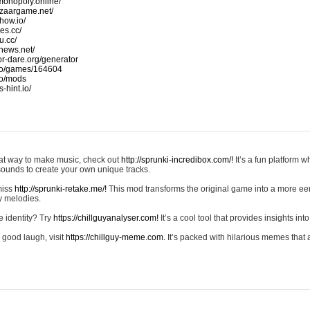
monopoly.online/
azaargame.net/
how.io/
nes.cc/
u.cc/
news.net/
-or-dare.org/generator
io/games/164604
io/mods
-hint.io/
reat way to make music, check out
http://sprunki-incredibox.com/!
It’s a fun platform 
sounds to create your own unique tracks.
 miss
http://sprunki-retake.me/!
This mod transforms the original game into a more ee
ky melodies.
e identity? Try
https://chillguyanalyser.com!
It’s a cool tool that provides insights into 
 good laugh, visit
https://chillguy-meme.com.
It’s packed with hilarious memes that 