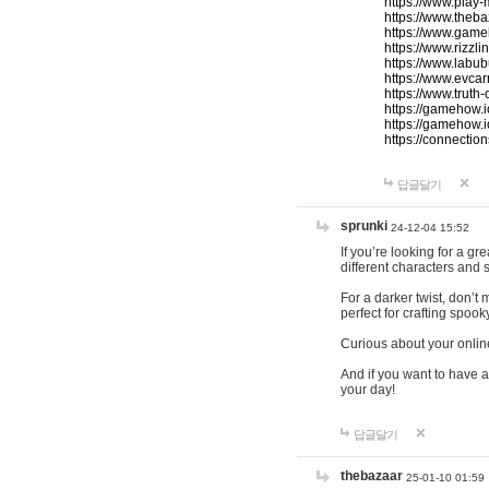
https://www.play-
https://www.theb
https://www.game
https://www.rizzli
https://www.labub
https://www.evcar
https://www.truth
https://gamehow.
https://gamehow.
https://connections
답글달기
sprunki
24-12-04 15:52
If you’re looking for a g
different characters and 
For a darker twist, don’t
perfect for crafting spoo
Curious about your onlin
And if you want to have a
your day!
답글달기
thebazaar
25-01-10 01:59