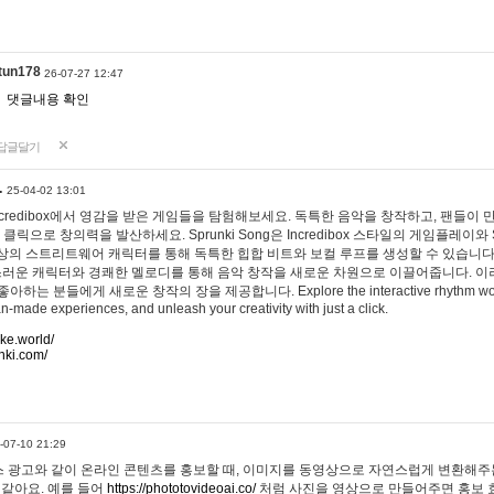
tun178
26-07-27 12:47
댓글내용 확인
답글달기
…
25-04-02 13:01
 Incredibox에서 영감을 받은 게임들을 탐험해보세요. 독특한 음악을 창작하고, 팬들이
 클릭으로 창의력을 발산하세요. Sprunki Song은 Incredibox 스타일의 게임플레이와 
상의 스트리트웨어 캐릭터를 통해 독특한 힙합 비트와 보컬 루프를 생성할 수 있습니다. 또한
사랑스러운 캐릭터와 경쾌한 멜로디를 통해 음악 창작을 새로운 차원으로 이끌어줍니다. 이
는 분들에게 새로운 창작의 장을 제공합니다. Explore the interactive rhythm world 
n-made experiences, and unleash your creativity with just a click.
ake.world/
nki.com/
-07-10 21:29
 광고와 같이 온라인 콘텐츠를 홍보할 때, 이미지를 동영상으로 자연스럽게 변환해주는
 같아요. 예를 들어
https://phototovideoai.co/
처럼 사진을 영상으로 만들어주면 홍보 효