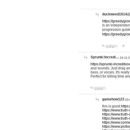
duckweed1014
https://greedygro
is an independent
progression guid
https://greedygr
답글달기
Sprunki Incredi…
24-11-
https://sprunki-incredibo
and sounds. Just drag an
bass, or vocals. It's rea
Perfect for killing time an
답글달기
gamehow123
25-
this is good.
https
https://www.truth-
https://www.truth-
https://www.truth
https://www.connec
https://www.pictio