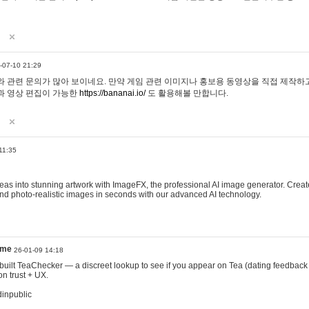
-07-10 21:29
 관련 문의가 많아 보이네요. 만약 게임 관련 이미지나 홍보용 동영상을 직접 제작하고 
과 영상 편집이 가능한
https://bananai.io/
도 활용해볼 만합니다.
11:35
eas into stunning artwork with ImageFX, the professional AI image generator. Create
, and photo-realistic images in seconds with our advanced AI technology.
ame
26-01-09 14:18
 I built TeaChecker — a discreet lookup to see if you appear on Tea (dating feedback
n trust + UX.
dinpublic