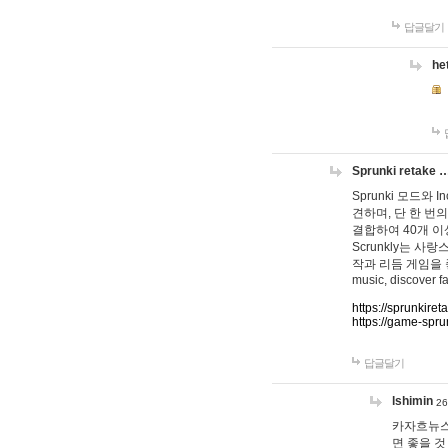
답글달기
he
Sprunki retake 
Sprunki 모드와
견하며, 단 한 번의
결합하여 40개 이
Scrunkly는 
작과 리듬 게임을 좋아하
music, discover fa
https://sprunkiret
https://game-spru
답글달기
lshimin
26
카자흐뉴스
면 좋을 것