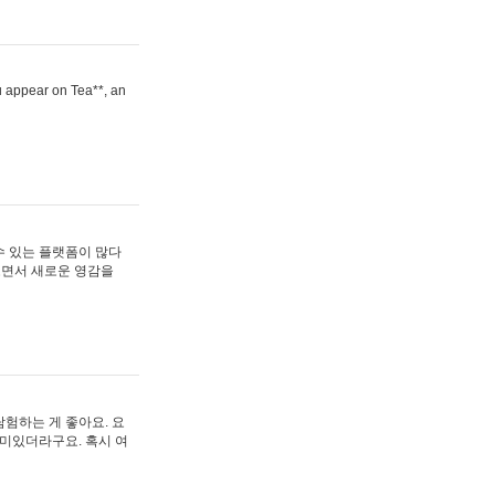
ou appear on Tea**, an
수 있는 플랫폼이 많다
보면서 새로운 영감을
험하는 게 좋아요. 요
재미있더라구요. 혹시 여