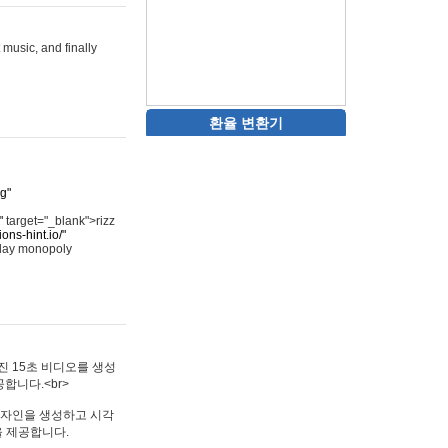
 music, and finally
환율 변환기
rg"
"
target="_blank">rizz
ons-hint.io/"
play monopoly
멋진 15초 비디오를 생성
합니다.<br>
타투 디자인을 생성하고 시각
을 제공합니다.