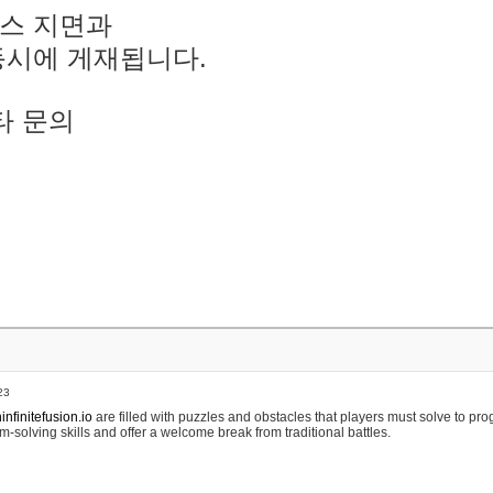
스 지면과
동시에 게재됩니다.
타 문의
23
nfinitefusion.io
are filled with puzzles and obstacles that players must solve to pr
m-solving skills and offer a welcome break from traditional battles.