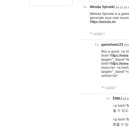
Wenda Sprunki
24-11-14 
Wenda Sprunki is a game t
generate your own music
Https://wenda.im
답글달기
gamehow123
25-
this is good. <a h
href="
https://www
target="_blank">t
href="
https://www
lines</a> <a href
target="_blank">c
online</a>
답글달기
EMILI
26-0
<a href="
h
할 수 있도
<a href="
h
화할 수 