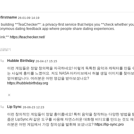
efirstname
26-01-09 14:19
m building **TeaChecker**: a privacy-first service that helps you **check whether y
onymous dating feedback app where people share dating experiences.
Link:**
https://teachecker.net/
답글달기
Hubble Birthday
26-04-17 15:15
이런 게임들은 정말 창의력을 자극하네요! 이렇게 독특한 음악과 캐릭터를 만들 
는 사실에 흥미를 느꼈어요. 저도 NASA 아카이브에서 허블 생일 이미지를 찾아
얻어봤답니다. 여러분은 어떤 영감을 받아보셨나요?
https://hubblebirthday.org
Lip Sync
26-06-23 12:23
이런 창의적인 게임들이 정말 흥미롭네요! 특히 음악을 창작하는 다양한 방법을 탐
즘은 LipSync AI 같은 도구를 사용해 자연스러운 대화형 비디오를 만드는 것도 
러분은 어떤 게임에서 가장 창의성을 발휘해 보셨나요?
https://lip-sync.pro