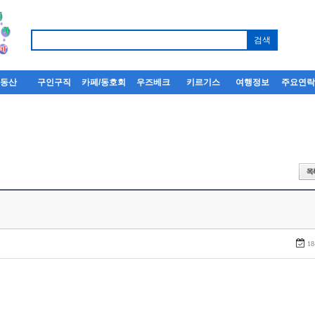
부동산
구인구직
카페/동호회
우즈베크
키르기스
여행정보
주요연
18