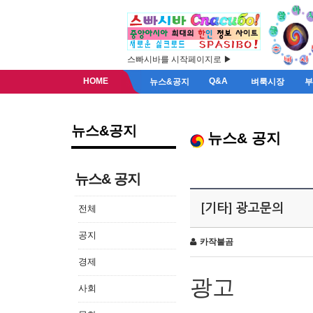
스빠시바를 시작페이지로 ▶
HOME
Q&A
뉴스&공지
벼룩시장
뉴스&공지
뉴스& 공지
뉴스& 공지
[기타] 광고문의
전체
공지
카작불곰
경제
광고
사회