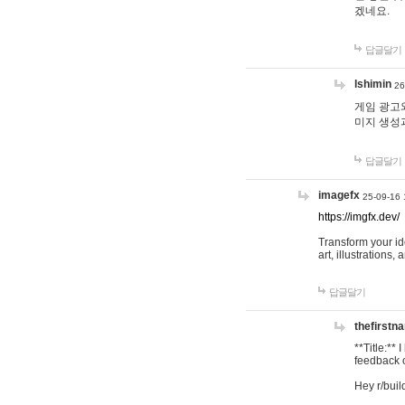
겠네요.
답글달기
lshimin
26
게임 광고와
미지 생성
답글달기
imagefx
25-09-16 
https://imgfx.dev/
Transform your id
art, illustrations
답글달기
thefirstn
**Title:**
feedback o
Hey r/buil