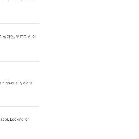
싶다면, 무료로 AI 이
 high-quality digital
 app). Looking for