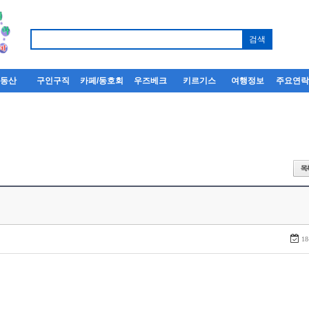
부동산
구인구직
카페/동호회
우즈베크
키르기스
여행정보
주요연
18