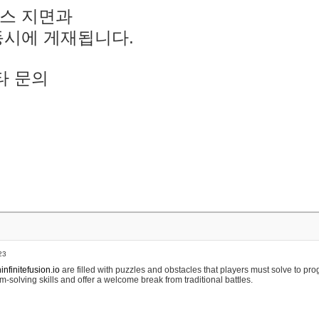
스 지면과
동시에 게재됩니다.
타 문의
23
nfinitefusion.io
are filled with puzzles and obstacles that players must solve to pr
m-solving skills and offer a welcome break from traditional battles.