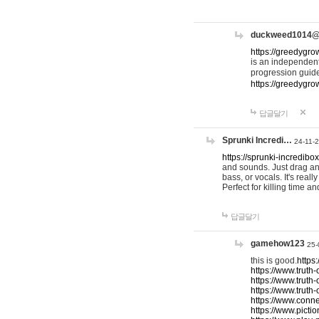
duckweed1014
https://greedygro
is an independent
progression guid
https://greedygr
답글달기
Sprunki Incredi…
24-11-
https://sprunki-incredibo
and sounds. Just drag an
bass, or vocals. It's rea
Perfect for killing time an
답글달기
gamehow123
25-
this is good.
https
https://www.truth-
https://www.truth-
https://www.truth
https://www.connec
https://www.pictio