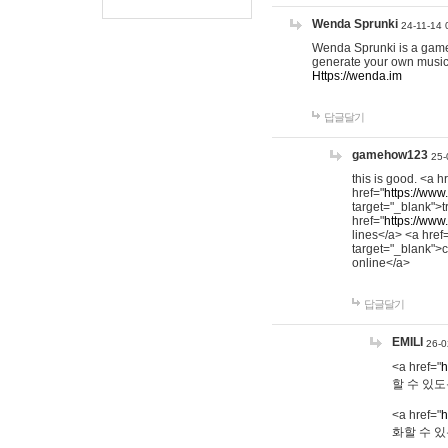
Wenda Sprunki
24-11-14 
Wenda Sprunki is a game t
generate your own music
Https://wenda.im
답글달기
gamehow123
25-
this is good. <a h
href="
https://www
target="_blank">t
href="
https://www
lines</a> <a href
target="_blank">c
online</a>
답글달기
EMILI
26-0
<a href="
h
할 수 있도
<a href="
h
화할 수 