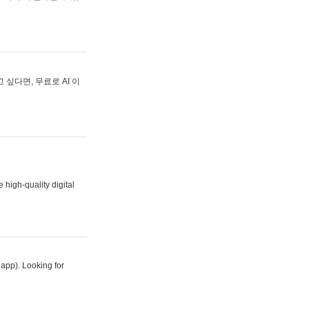
싶다면, 무료로 AI 이
 high-quality digital
 app). Looking for