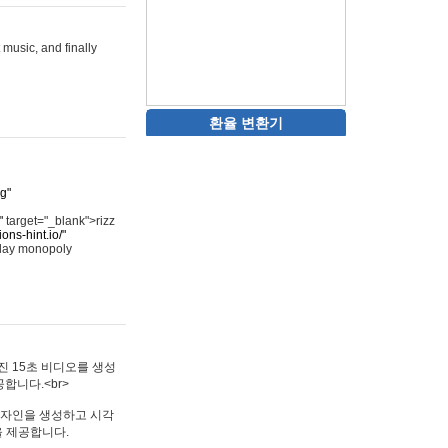
 music, and finally
환율 변환기
rg"
"
target="_blank">rizz
ons-hint.io/"
play monopoly
멋진 15초 비디오를 생성
합니다.<br>
타투 디자인을 생성하고 시각
을 제공합니다.