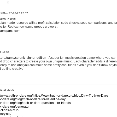
@gm…
26-07-27 12:57
werhub.wiki
 fan-made resource with a profit calculator, code checks, seed comparisons, and pr
es,for Roblox new game greedy growers。
owersgame.com
26 16:54
x.org/game/sprunki-sinner-edition
- A super fun music creation game where you can 
d drop characters to create your own unique music. Each character adds a differen
lly easy to use and you can make some pretty cool tunes even if you don't know anyt
d getting creative!
01-16 22:32
://www.truth-or-dare.org/
https://www.truth-or-dare.org/blog/Dirty-Truth-or-Dare
or-dare.org/blog/truth-or-dare-for-valentine-day
or-dare.org/blog/truth-or-dare-questions-for-friends
-or-dare.org/generator
tions-hint.io/
nary.net/