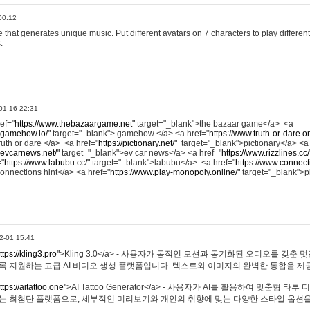
00:12
hat generates unique music. Put different avatars on 7 characters to play different
.
01-16 22:31
ref="
https://www.thebazaargame.net"
target="_blank">the bazaar game</a> <a
.gamehow.io/"
target="_blank"> gamehow </a> <a href="
https://www.truth-or-dare.o
ruth or dare </a> <a href="
https://pictionary.net/"
target="_blank">pictionary</a> <a
.evcarnews.net/"
target="_blank">ev car news</a> <a href="
https://www.rizzlines.cc/
="
https://www.labubu.cc/"
target="_blank">labubu</a> <a href="
https://www.connecti
onnections hint</a> <a href="
https://www.play-monopoly.online/"
target="_blank">
2-01 15:41
ttps://kling3.pro"
>Kling 3.0</a> - 사용자가 동적인 모션과 동기화된 오디오를 갖춘 
록 지원하는 고급 AI 비디오 생성 플랫폼입니다. 텍스트와 이미지의 완벽한 통합을 제공
ttps://aitattoo.one"
>AI Tattoo Generator</a> - 사용자가 AI를 활용하여 맞춤형 
있는 최첨단 플랫폼으로, 세부적인 미리보기와 개인의 취향에 맞는 다양한 스타일 옵션