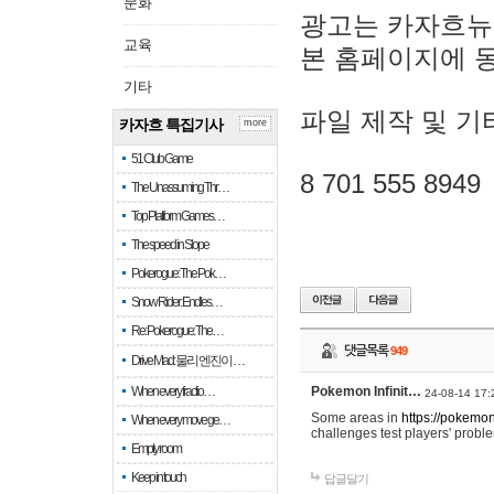
문화
광고는 카자흐뉴
교육
본 홈페이지에 
기타
파일 제작 및 기
카자흐 특집기사
more
51 Club Game
8 701 555 8949
The Unassuming Thr…
Top Platform Games…
The speed in Slope
Pokerogue: The Pok…
Snow Rider: Endles…
Re: Pokerogue: The…
댓글목록
949
Drive Mad: 물리 엔진이 …
When every fractio…
Pokemon Infinit…
24-08-14 17:
Some areas in
https://pokemoni
When every move ge…
challenges test players' proble
Empty room
Keep in touch
답글달기