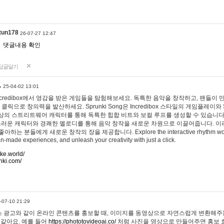
tun178
26-07-27 12:47
댓글내용 확인
답글달기
…
25-04-02 13:01
 Incredibox에서 영감을 받은 게임들을 탐험해보세요. 독특한 음악을 창작하고, 팬들이
 클릭으로 창의력을 발산하세요. Sprunki Song은 Incredibox 스타일의 게임플레이와 
상의 스트리트웨어 캐릭터를 통해 독특한 힙합 비트와 보컬 루프를 생성할 수 있습니다. 또한
사랑스러운 캐릭터와 경쾌한 멜로디를 통해 음악 창작을 새로운 차원으로 이끌어줍니다. 이
는 분들에게 새로운 창작의 장을 제공합니다. Explore the interactive rhythm world 
n-made experiences, and unleash your creativity with just a click.
ake.world/
nki.com/
-07-10 21:29
 광고와 같이 온라인 콘텐츠를 홍보할 때, 이미지를 동영상으로 자연스럽게 변환해주는
 같아요. 예를 들어
https://phototovideoai.co/
처럼 사진을 영상으로 만들어주면 홍보 효