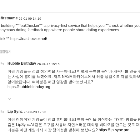
efirstname
26-01-09 14:19
m building **TeaChecker**: a privacy-first service that helps you **check whether y
onymous dating feedback app where people share dating experiences.
Link:**
https://teachecker.net/
답글달기
Hubble Birthday
26-04-17 15:15
이런 게임들은 정말 창의력을 자극하네요! 이렇게 독특한 음악과 캐릭터를 만들 
는 사실에 흥미를 느꼈어요. 저도 NASA 아카이브에서 허블 생일 이미지를 찾아
얻어봤답니다. 여러분은 어떤 영감을 받아보셨나요?
https://hubblebirthday.org
Lip Sync
26-06-23 12:23
이런 창의적인 게임들이 정말 흥미롭네요! 특히 음악을 창작하는 다양한 방법을 탐
즘은 LipSync AI 같은 도구를 사용해 자연스러운 대화형 비디오를 만드는 것도 
러분은 어떤 게임에서 가장 창의성을 발휘해 보셨나요?
https://lip-sync.pro