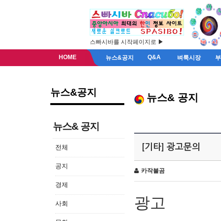
스빠시바를 시작페이지로 ▶
HOME
Q&A
뉴스&공지
벼룩시장
뉴스&공지
뉴스& 공지
뉴스& 공지
[기타] 광고문의
전체
공지
카작불곰
경제
광고
사회