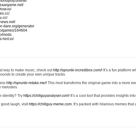
monopoly.online/
azaargame.net/
how.io/
nes.cc/
u.cc/
news.net/
-or-dare.org/generator
io/games/164604
io/mods
-hint.io/
reat way to make music, check out
http://sprunki-incredibox.com/!
It’s a fun platform 
sounds to create your own unique tracks.
 miss
http://sprunki-retake.me/!
This mod transforms the original game into a more ee
ky melodies.
e identity? Try
https://chillguyanalyser.com!
It’s a cool tool that provides insights into 
 good laugh, visit
https://chillguy-meme.com.
It’s packed with hilarious memes that 