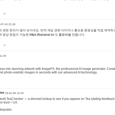
-07-10 21:29
 관련 문의가 많아 보이네요. 만약 게임 관련 이미지나 홍보용 동영상을 직접 제작하고 
과 영상 편집이 가능한
https://bananai.io/
도 활용해볼 만합니다.
11:35
eas into stunning artwork with ImageFX, the professional AI image generator. Create
, and photo-realistic images in seconds with our advanced AI technology.
ame
26-01-09 14:18
 I built TeaChecker — a discreet lookup to see if you appear on Tea (dating feedback
n trust + UX.
dinpublic