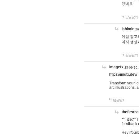
겠네요.
답글달기
lshimin
26
게임 광고와
미지 생성
답글달기
imagefx
25-09-16 
https://imgfx.dev/
Transform your id
art, illustrations
답글달기
thefirstn
**Title:**
feedback o
Hey r/buil