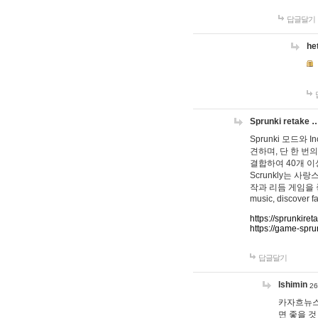
답글달기
he
Sprunki retake 
Sprunki 모드와
견하며, 단 한 번의
결합하여 40개 이
Scrunkly는 
작과 리듬 게임을 좋아하
music, discover fa
https://sprunkiret
https://game-spru
답글달기
lshimin
26
카자흐뉴스
면 좋을 것