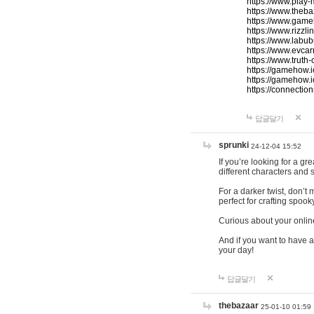
https://www.play-
https://www.theb
https://www.game
https://www.rizzli
https://www.labub
https://www.evcar
https://www.truth
https://gamehow.
https://gamehow.
https://connections
답글달기
sprunki
24-12-04 15:52
If you’re looking for a g
different characters and 
For a darker twist, don’t
perfect for crafting spoo
Curious about your onlin
And if you want to have a
your day!
답글달기
thebazaar
25-01-10 01:59