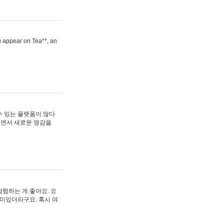
ou appear on Tea**, an
수 있는 플랫폼이 많다
보면서 새로운 영감을
험하는 게 좋아요. 요
재미있더라구요. 혹시 여