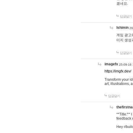
겠네요.
답글달기
lshimin
26
게임 광고와
미지 생성
답글달기
imagefx
25-09-16 
https://imgfx.dev/
Transform your id
art, illustrations
답글달기
thefirstn
**Title:**
feedback o
Hey r/buil