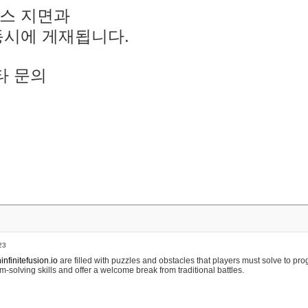
스 지면과
동시에 게재됩니다.
타 문의
23
nfinitefusion.io
are filled with puzzles and obstacles that players must solve to pr
m-solving skills and offer a welcome break from traditional battles.