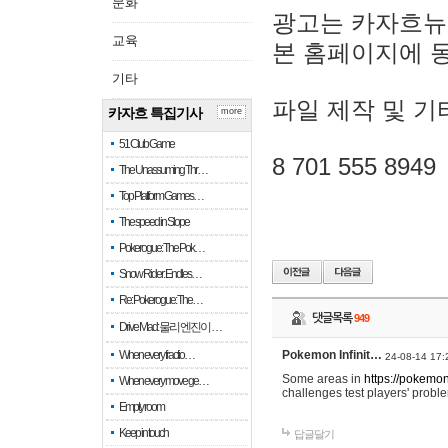
문화
광고는 카자흐뉴
교육
본 홈페이지에 
기타
파일 제작 및 기
카자흐 특집기사
more
51 Club Game
8 701 555 8949
The Unassuming Thr…
Top Platform Games…
The speed in Slope
Pokerogue: The Pok…
Snow Rider: Endles…
Re: Pokerogue: The…
댓글목록
949
Drive Mad: 물리 엔진이 …
When every fractio…
Pokemon Infinit…
24-08-14 17:
Some areas in
https://pokemoni
When every move ge…
challenges test players' proble
Empty room
Keep in touch
답글달기