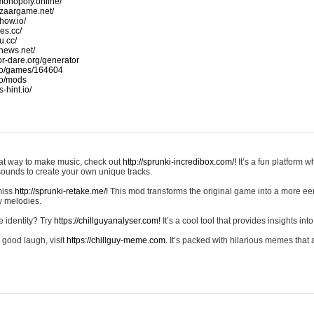
monopoly.online/
azaargame.net/
how.io/
nes.cc/
u.cc/
news.net/
-or-dare.org/generator
io/games/164604
io/mods
-hint.io/
reat way to make music, check out
http://sprunki-incredibox.com/!
It’s a fun platform 
sounds to create your own unique tracks.
 miss
http://sprunki-retake.me/!
This mod transforms the original game into a more ee
ky melodies.
e identity? Try
https://chillguyanalyser.com!
It’s a cool tool that provides insights into 
 good laugh, visit
https://chillguy-meme.com.
It’s packed with hilarious memes that 