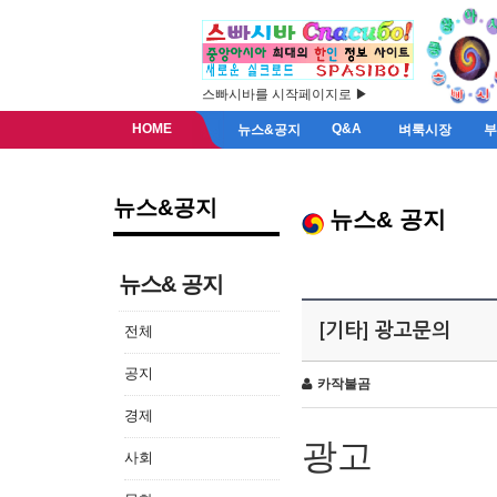
스빠시바를 시작페이지로 ▶
HOME
Q&A
뉴스&공지
벼룩시장
뉴스&공지
뉴스& 공지
뉴스& 공지
[기타] 광고문의
전체
공지
카작불곰
경제
광고
사회