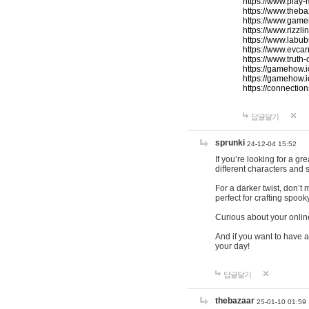
https://www.play-
https://www.theb
https://www.game
https://www.rizzli
https://www.labub
https://www.evcar
https://www.truth
https://gamehow.
https://gamehow.
https://connections
답글달기
sprunki
24-12-04 15:52
If you’re looking for a g
different characters and 
For a darker twist, don’t
perfect for crafting spoo
Curious about your onlin
And if you want to have a
your day!
답글달기
thebazaar
25-01-10 01:59