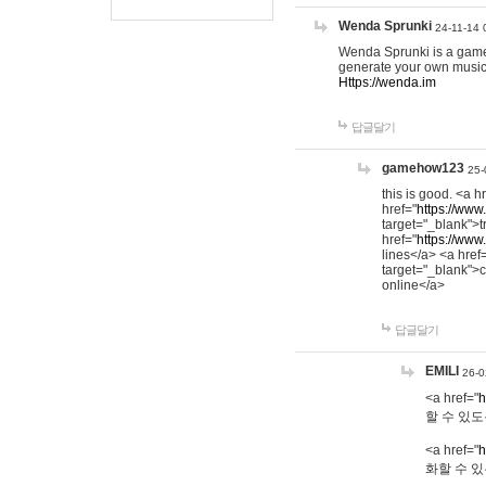
Wenda Sprunki
24-11-14 
Wenda Sprunki is a game t
generate your own music
Https://wenda.im
답글달기
gamehow123
25-
this is good. <a h
href="
https://www
target="_blank">t
href="
https://www
lines</a> <a href
target="_blank">c
online</a>
답글달기
EMILI
26-0
<a href="
h
할 수 있도
<a href="
h
화할 수 