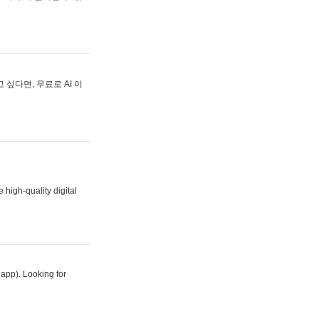
싶다면, 무료로 AI 이
 high-quality digital
 app). Looking for