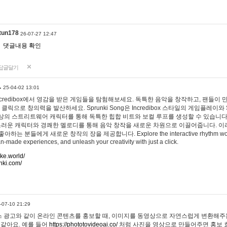
tun178
26-07-27 12:47
댓글내용 확인
답글달기
…
25-04-02 13:01
 Incredibox에서 영감을 받은 게임들을 탐험해보세요. 독특한 음악을 창작하고, 팬들이
 클릭으로 창의력을 발산하세요. Sprunki Song은 Incredibox 스타일의 게임플레이와 
상의 스트리트웨어 캐릭터를 통해 독특한 힙합 비트와 보컬 루프를 생성할 수 있습니다. 또한
사랑스러운 캐릭터와 경쾌한 멜로디를 통해 음악 창작을 새로운 차원으로 이끌어줍니다. 이
는 분들에게 새로운 창작의 장을 제공합니다. Explore the interactive rhythm world 
n-made experiences, and unleash your creativity with just a click.
ake.world/
nki.com/
-07-10 21:29
 광고와 같이 온라인 콘텐츠를 홍보할 때, 이미지를 동영상으로 자연스럽게 변환해주는
 같아요. 예를 들어
https://phototovideoai.co/
처럼 사진을 영상으로 만들어주면 홍보 효