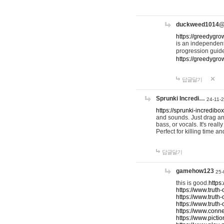
duckweed1014
https://greedygro
is an independent
progression guid
https://greedygr
답글달기
Sprunki Incredi…
24-11-
https://sprunki-incredibo
and sounds. Just drag an
bass, or vocals. It's rea
Perfect for killing time an
답글달기
gamehow123
25-
this is good.
https
https://www.truth-
https://www.truth-
https://www.truth
https://www.connec
https://www.pictio