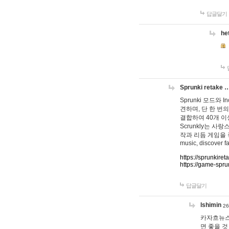
답글달기
he
Sprunki retake 
Sprunki 모드와
견하며, 단 한 번의
결합하여 40개 이
Scrunkly는 
작과 리듬 게임을 좋아하
music, discover fa
https://sprunkiret
https://game-spru
답글달기
lshimin
26
카자흐뉴스
면 좋을 것