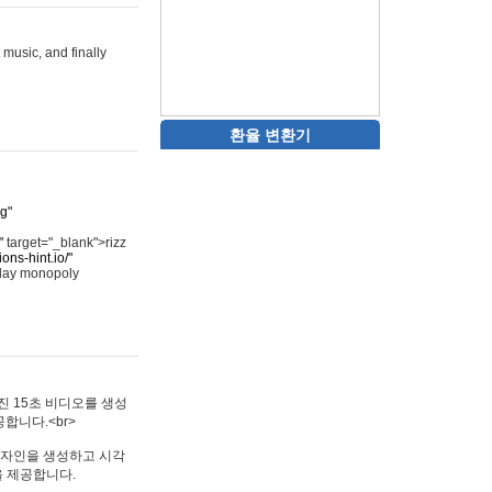
 music, and finally
환율 변환기
rg"
"
target="_blank">rizz
ons-hint.io/"
play monopoly
멋진 15초 비디오를 생성
합니다.<br>
타투 디자인을 생성하고 시각
을 제공합니다.