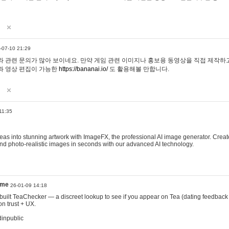
-07-10 21:29
 관련 문의가 많아 보이네요. 만약 게임 관련 이미지나 홍보용 동영상을 직접 제작하고 
과 영상 편집이 가능한
https://bananai.io/
도 활용해볼 만합니다.
11:35
eas into stunning artwork with ImageFX, the professional AI image generator. Create
, and photo-realistic images in seconds with our advanced AI technology.
ame
26-01-09 14:18
 I built TeaChecker — a discreet lookup to see if you appear on Tea (dating feedback
n trust + UX.
dinpublic