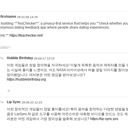
efirstname
26-01-09 14:19
m building **TeaChecker**: a privacy-first service that helps you **check whether y
onymous dating feedback app where people share dating experiences.
Link:**
https://teachecker.net/
답글달기
Hubble Birthday
26-04-17 15:15
이런 게임들은 정말 창의력을 자극하네요! 이렇게 독특한 음악과 캐릭터를 만들 
는 사실에 흥미를 느꼈어요. 저도 NASA 아카이브에서 허블 생일 이미지를 찾아
얻어봤답니다. 여러분은 어떤 영감을 받아보셨나요?
https://hubblebirthday.org
Lip Sync
26-06-23 12:23
이런 창의적인 게임들이 정말 흥미롭네요! 특히 음악을 창작하는 다양한 방법을 탐
즘은 LipSync AI 같은 도구를 사용해 자연스러운 대화형 비디오를 만드는 것도 
러분은 어떤 게임에서 가장 창의성을 발휘해 보셨나요?
https://lip-sync.pro