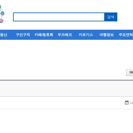
부동산
구인구직
카페/동호회
우즈베크
키르기스
여행정보
주요연
18