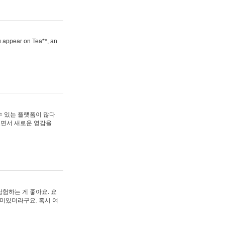
ou appear on Tea**, an
수 있는 플랫폼이 많다
보면서 새로운 영감을
험하는 게 좋아요. 요
재미있더라구요. 혹시 여