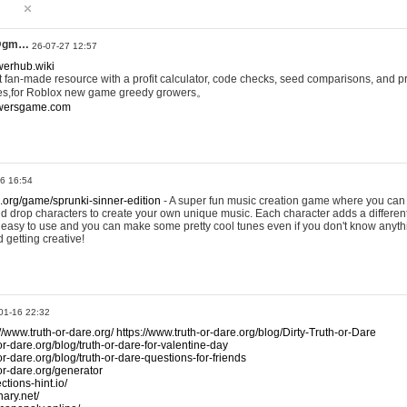
@gm…
26-07-27 12:57
werhub.wiki
 fan-made resource with a profit calculator, code checks, seed comparisons, and pr
es,for Roblox new game greedy growers。
owersgame.com
26 16:54
x.org/game/sprunki-sinner-edition
- A super fun music creation game where you can 
d drop characters to create your own unique music. Each character adds a differen
lly easy to use and you can make some pretty cool tunes even if you don't know anyt
d getting creative!
01-16 22:32
://www.truth-or-dare.org/
https://www.truth-or-dare.org/blog/Dirty-Truth-or-Dare
or-dare.org/blog/truth-or-dare-for-valentine-day
or-dare.org/blog/truth-or-dare-questions-for-friends
-or-dare.org/generator
tions-hint.io/
nary.net/