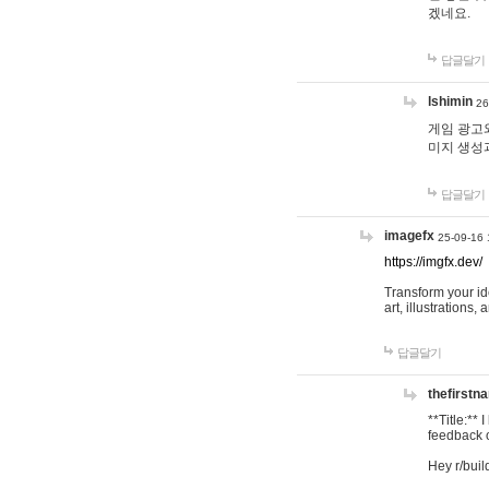
겠네요.
답글달기
lshimin
26
게임 광고와
미지 생성
답글달기
imagefx
25-09-16 
https://imgfx.dev/
Transform your id
art, illustrations
답글달기
thefirstn
**Title:**
feedback o
Hey r/buil