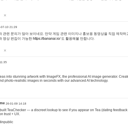
-07-10 21:29
 관련 문의가 많아 보이네요. 만약 게임 관련 이미지나 홍보용 동영상을 직접 제작하고 
과 영상 편집이 가능한
https://bananai.io/
도 활용해볼 만합니다.
11:35
eas into stunning artwork with ImageFX, the professional AI image generator. Create
, and photo-realistic images in seconds with our advanced AI technology.
ame
26-01-09 14:18
 I built TeaChecker — a discreet lookup to see if you appear on Tea (dating feedback
n trust + UX.
dinpublic