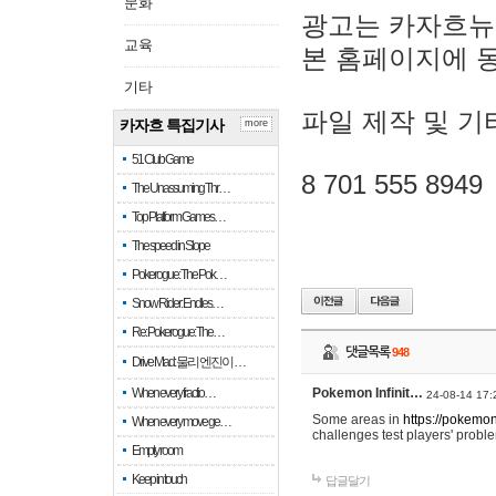
문화
광고는 카자흐뉴
교육
본 홈페이지에 
기타
파일 제작 및 기
카자흐 특집기사
more
51 Club Game
8 701 555 8949
The Unassuming Thr…
Top Platform Games…
The speed in Slope
Pokerogue: The Pok…
Snow Rider: Endles…
Re: Pokerogue: The…
댓글목록
948
Drive Mad: 물리 엔진이 …
When every fractio…
Pokemon Infinit…
24-08-14 17:
Some areas in
https://pokemoni
When every move ge…
challenges test players' proble
Empty room
Keep in touch
답글달기