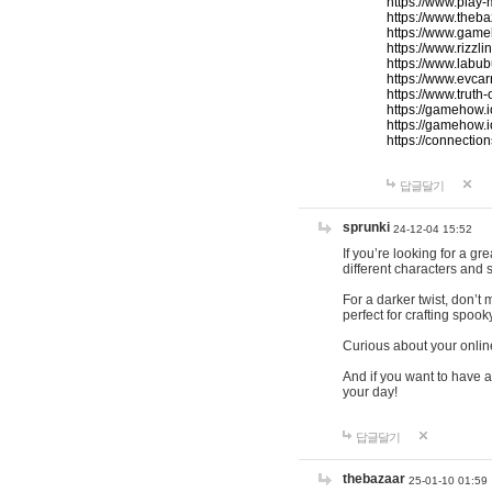
https://www.play-
https://www.theb
https://www.game
https://www.rizzli
https://www.labub
https://www.evcar
https://www.truth
https://gamehow.
https://gamehow.
https://connections
답글달기
sprunki
24-12-04 15:52
If you’re looking for a g
different characters and 
For a darker twist, don’t
perfect for crafting spoo
Curious about your onlin
And if you want to have a
your day!
답글달기
thebazaar
25-01-10 01:59