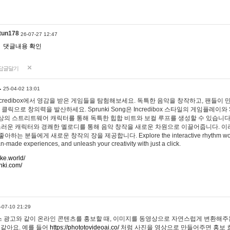
tun178
26-07-27 12:47
댓글내용 확인
답글달기
…
25-04-02 13:01
 Incredibox에서 영감을 받은 게임들을 탐험해보세요. 독특한 음악을 창작하고, 팬들이
 클릭으로 창의력을 발산하세요. Sprunki Song은 Incredibox 스타일의 게임플레이와 
상의 스트리트웨어 캐릭터를 통해 독특한 힙합 비트와 보컬 루프를 생성할 수 있습니다. 또한
사랑스러운 캐릭터와 경쾌한 멜로디를 통해 음악 창작을 새로운 차원으로 이끌어줍니다. 이
는 분들에게 새로운 창작의 장을 제공합니다. Explore the interactive rhythm world 
n-made experiences, and unleash your creativity with just a click.
ake.world/
nki.com/
-07-10 21:29
 광고와 같이 온라인 콘텐츠를 홍보할 때, 이미지를 동영상으로 자연스럽게 변환해주는
 같아요. 예를 들어
https://phototovideoai.co/
처럼 사진을 영상으로 만들어주면 홍보 효