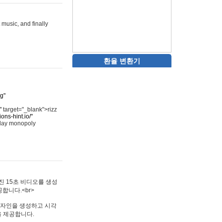
 music, and finally
환율 변환기
rg"
"
target="_blank">rizz
ons-hint.io/"
play monopoly
멋진 15초 비디오를 생성
합니다.<br>
타투 디자인을 생성하고 시각
을 제공합니다.