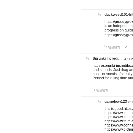
duckweed1014
https://greedygro
is an independent
progression guid
https://greedygr
답글달기
Sprunki Incredi…
24-11-
https://sprunki-incredibo
and sounds. Just drag an
bass, or vocals. It's rea
Perfect for killing time an
답글달기
gamehow123
25-
this is good.
https
https://www.truth-
https://www.truth-
https://www.truth
https://www.connec
https://www.pictio