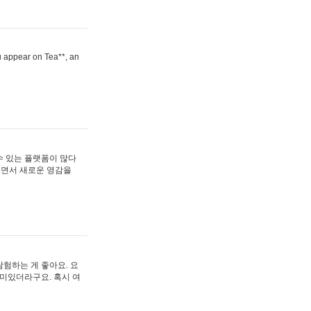
ou appear on Tea**, an
수 있는 플랫폼이 많다
보면서 새로운 영감을
험하는 게 좋아요. 요
재미있더라구요. 혹시 여