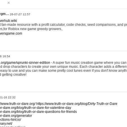
@gm…
26-07-27 12:57
werhub.wiki
 fan-made resource with a profit calculator, code checks, seed comparisons, and pr
es,for Roblox new game greedy growers。
owersgame.com
26 16:54
x.org/game/sprunki-sinner-edition
- A super fun music creation game where you can 
d drop characters to create your own unique music. Each character adds a differen
lly easy to use and you can make some pretty cool tunes even if you don't know anyt
d getting creative!
01-16 22:32
://www.truth-or-dare.org/
https://www.truth-or-dare.org/blog/Dirty-Truth-or-Dare
or-dare.org/blog/truth-or-dare-for-valentine-day
or-dare.org/blog/truth-or-dare-questions-for-friends
-or-dare.org/generator
tions-hint.io/
nary.net/