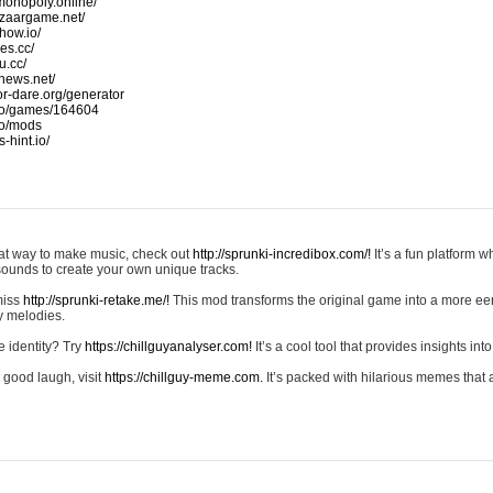
monopoly.online/
azaargame.net/
how.io/
nes.cc/
u.cc/
news.net/
-or-dare.org/generator
io/games/164604
io/mods
-hint.io/
reat way to make music, check out
http://sprunki-incredibox.com/!
It’s a fun platform 
sounds to create your own unique tracks.
 miss
http://sprunki-retake.me/!
This mod transforms the original game into a more ee
ky melodies.
e identity? Try
https://chillguyanalyser.com!
It’s a cool tool that provides insights into 
 good laugh, visit
https://chillguy-meme.com.
It’s packed with hilarious memes that 