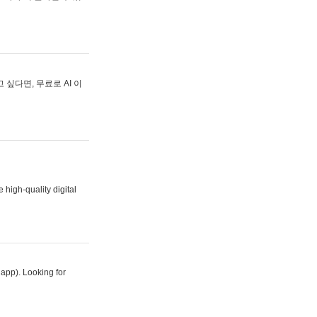
싶다면, 무료로 AI 이
 high-quality digital
 app). Looking for