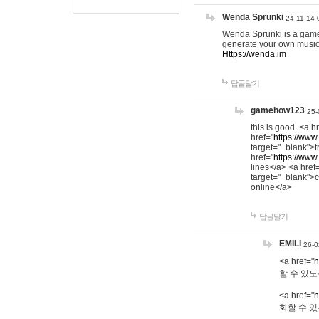
Wenda Sprunki
24-11-14 
Wenda Sprunki is a game t
generate your own music
Https://wenda.im
답글달기
gamehow123
25-
this is good. <a h
href="
https://www
target="_blank">t
href="
https://www
lines</a> <a href
target="_blank">c
online</a>
답글달기
EMILI
26-0
<a href="
h
할 수 있도
<a href="
h
화할 수 