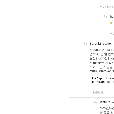
답글달기
he
Sprunki retake 
Sprunki 모드와
견하며, 단 한 번의
결합하여 40개 이
Scrunkly는 
작과 리듬 게임을 좋아하
music, discover fa
https://sprunkiret
https://game-spru
답글달기
lshimin
26
카자흐뉴스
면 좋을 것