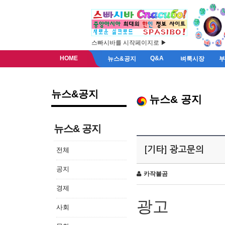
스빠시바를 시작페이지로 ▶
HOME
Q&A
뉴스&공지
벼룩시장
뉴스&공지
뉴스& 공지
뉴스& 공지
[기타] 광고문의
전체
공지
카작불곰
경제
광고
사회