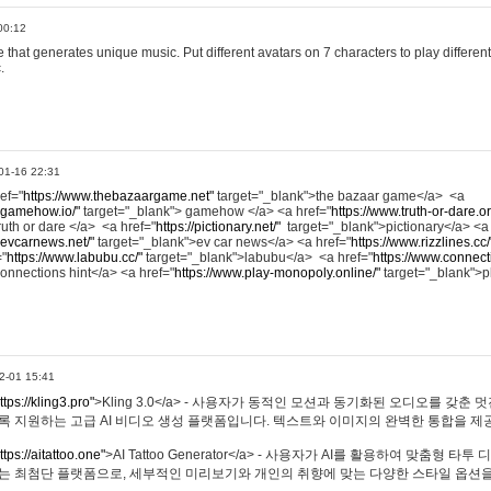
00:12
hat generates unique music. Put different avatars on 7 characters to play different
.
01-16 22:31
ref="
https://www.thebazaargame.net"
target="_blank">the bazaar game</a> <a
.gamehow.io/"
target="_blank"> gamehow </a> <a href="
https://www.truth-or-dare.o
ruth or dare </a> <a href="
https://pictionary.net/"
target="_blank">pictionary</a> <a
.evcarnews.net/"
target="_blank">ev car news</a> <a href="
https://www.rizzlines.cc/
="
https://www.labubu.cc/"
target="_blank">labubu</a> <a href="
https://www.connecti
onnections hint</a> <a href="
https://www.play-monopoly.online/"
target="_blank">
2-01 15:41
ttps://kling3.pro"
>Kling 3.0</a> - 사용자가 동적인 모션과 동기화된 오디오를 갖춘 
록 지원하는 고급 AI 비디오 생성 플랫폼입니다. 텍스트와 이미지의 완벽한 통합을 제공
ttps://aitattoo.one"
>AI Tattoo Generator</a> - 사용자가 AI를 활용하여 맞춤형 
있는 최첨단 플랫폼으로, 세부적인 미리보기와 개인의 취향에 맞는 다양한 스타일 옵션