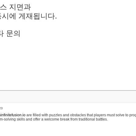
스 지면과
동시에 게재됩니다.
타 문의
23
nfinitefusion.io
are filled with puzzles and obstacles that players must solve to pr
m-solving skills and offer a welcome break from traditional battles.