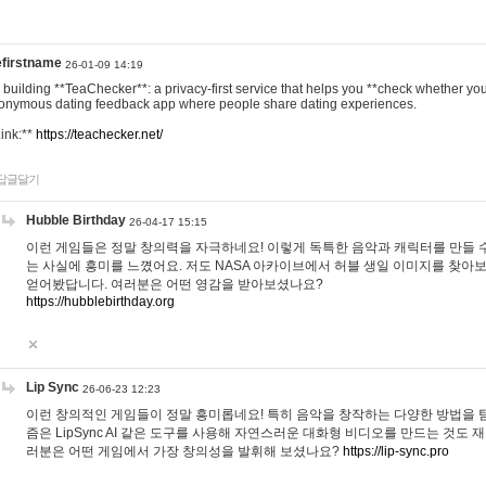
efirstname
26-01-09 14:19
m building **TeaChecker**: a privacy-first service that helps you **check whether y
onymous dating feedback app where people share dating experiences.
Link:**
https://teachecker.net/
답글달기
Hubble Birthday
26-04-17 15:15
이런 게임들은 정말 창의력을 자극하네요! 이렇게 독특한 음악과 캐릭터를 만들 
는 사실에 흥미를 느꼈어요. 저도 NASA 아카이브에서 허블 생일 이미지를 찾아
얻어봤답니다. 여러분은 어떤 영감을 받아보셨나요?
https://hubblebirthday.org
Lip Sync
26-06-23 12:23
이런 창의적인 게임들이 정말 흥미롭네요! 특히 음악을 창작하는 다양한 방법을 탐
즘은 LipSync AI 같은 도구를 사용해 자연스러운 대화형 비디오를 만드는 것도 
러분은 어떤 게임에서 가장 창의성을 발휘해 보셨나요?
https://lip-sync.pro