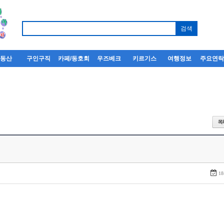
부동산
구인구직
카페/동호회
우즈베크
키르기스
여행정보
주요연
18