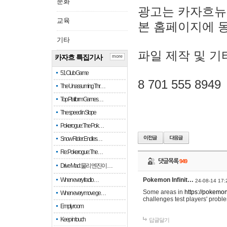
문화
광고는 카자흐뉴
교육
본 홈페이지에 
기타
파일 제작 및 기
카자흐 특집기사
more
51 Club Game
8 701 555 8949
The Unassuming Thr…
Top Platform Games…
The speed in Slope
Pokerogue: The Pok…
Snow Rider: Endles…
Re: Pokerogue: The…
댓글목록
949
Drive Mad: 물리 엔진이 …
When every fractio…
Pokemon Infinit…
24-08-14 17:
Some areas in
https://pokemoni
When every move ge…
challenges test players' proble
Empty room
Keep in touch
답글달기