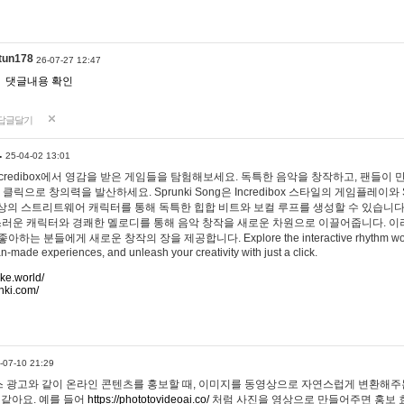
tun178
26-07-27 12:47
댓글내용 확인
답글달기
…
25-04-02 13:01
 Incredibox에서 영감을 받은 게임들을 탐험해보세요. 독특한 음악을 창작하고, 팬들이
 클릭으로 창의력을 발산하세요. Sprunki Song은 Incredibox 스타일의 게임플레이와 
상의 스트리트웨어 캐릭터를 통해 독특한 힙합 비트와 보컬 루프를 생성할 수 있습니다. 또한
사랑스러운 캐릭터와 경쾌한 멜로디를 통해 음악 창작을 새로운 차원으로 이끌어줍니다. 이
는 분들에게 새로운 창작의 장을 제공합니다. Explore the interactive rhythm world 
n-made experiences, and unleash your creativity with just a click.
ake.world/
nki.com/
-07-10 21:29
 광고와 같이 온라인 콘텐츠를 홍보할 때, 이미지를 동영상으로 자연스럽게 변환해주는
 같아요. 예를 들어
https://phototovideoai.co/
처럼 사진을 영상으로 만들어주면 홍보 효