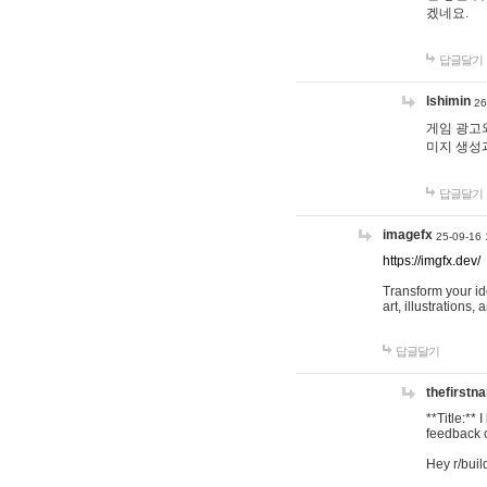
겠네요.
답글달기
lshimin
26
게임 광고와
미지 생성
답글달기
imagefx
25-09-16 
https://imgfx.dev/
Transform your id
art, illustrations
답글달기
thefirstn
**Title:**
feedback o
Hey r/buil