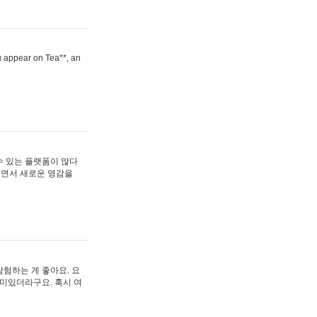
ou appear on Tea**, an
수 있는 플랫폼이 많다
보면서 새로운 영감을
험하는 게 좋아요. 요
재미있더라구요. 혹시 여