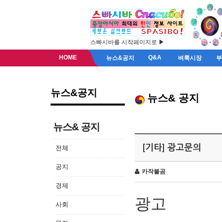
스빠시바를 시작페이지로 ▶
HOME
Q&A
뉴스&공지
벼룩시장
뉴스&공지
뉴스& 공지
뉴스& 공지
[기타] 광고문의
전체
공지
카작불곰
경제
광고
사회