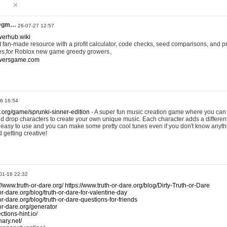
@gm…
26-07-27 12:57
werhub.wiki
 fan-made resource with a profit calculator, code checks, seed comparisons, and pr
es,for Roblox new game greedy growers。
owersgame.com
26 16:54
x.org/game/sprunki-sinner-edition
- A super fun music creation game where you can 
d drop characters to create your own unique music. Each character adds a differen
lly easy to use and you can make some pretty cool tunes even if you don't know anyt
d getting creative!
01-16 22:32
://www.truth-or-dare.org/
https://www.truth-or-dare.org/blog/Dirty-Truth-or-Dare
or-dare.org/blog/truth-or-dare-for-valentine-day
or-dare.org/blog/truth-or-dare-questions-for-friends
-or-dare.org/generator
tions-hint.io/
nary.net/