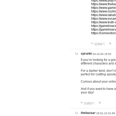
https://www.play-
https://www.theb
https://www.game
https://www.rizzli
https://www.labub
https://www.evcar
https://www.truth
https://gamehow.
https://gamehow.
https://connections
답글달기
sprunki
24-12-04 15:52
If you’re looking for a g
different characters and 
For a darker twist, don’t
perfect for crafting spoo
Curious about your onlin
And if you want to have a
your day!
답글달기
thebazaar
25-01-10 01:59