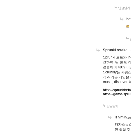
답글달기
he
Sprunki retake 
Sprunki 모드와
견하며, 단 한 번의
결합하여 40개 이
Scrunkly는 
작과 리듬 게임을 좋아하
music, discover fa
https://sprunkiret
https://game-spru
답글달기
lshimin
26
카자흐뉴스
면 좋을 것