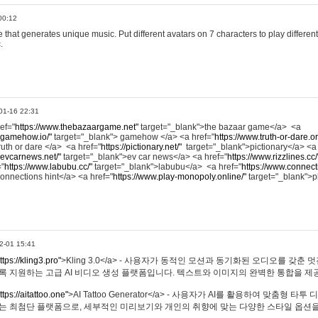
00:12
hat generates unique music. Put different avatars on 7 characters to play different
.
01-16 22:31
ref="
https://www.thebazaargame.net"
target="_blank">the bazaar game</a> <a
.gamehow.io/"
target="_blank"> gamehow </a> <a href="
https://www.truth-or-dare.o
ruth or dare </a> <a href="
https://pictionary.net/"
target="_blank">pictionary</a> <a
.evcarnews.net/"
target="_blank">ev car news</a> <a href="
https://www.rizzlines.cc/
="
https://www.labubu.cc/"
target="_blank">labubu</a> <a href="
https://www.connecti
onnections hint</a> <a href="
https://www.play-monopoly.online/"
target="_blank">
2-01 15:41
ttps://kling3.pro"
>Kling 3.0</a> - 사용자가 동적인 모션과 동기화된 오디오를 갖춘 
록 지원하는 고급 AI 비디오 생성 플랫폼입니다. 텍스트와 이미지의 완벽한 통합을 제공
ttps://aitattoo.one"
>AI Tattoo Generator</a> - 사용자가 AI를 활용하여 맞춤형 
있는 최첨단 플랫폼으로, 세부적인 미리보기와 개인의 취향에 맞는 다양한 스타일 옵션