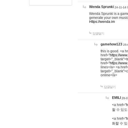
Wenda Sprunki
24-11-14 
Wenda Sprunki is a game t
generate your own music
Https://wenda.im
답글달기
gamehow123
25-
this is good. <a h
href="
https://www
target="_blank">t
href="
https://www
lines</a> <a href
target="_blank">c
online</a>
답글달기
EMILI
26-0
<a href="
h
할 수 있도
<a href="
h
화할 수 