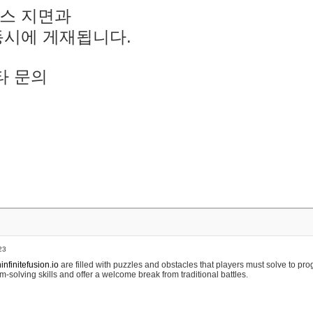
스 지면과
동시에 게재됩니다.
타 문의
23
nfinitefusion.io
are filled with puzzles and obstacles that players must solve to pr
m-solving skills and offer a welcome break from traditional battles.