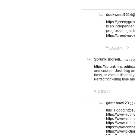
duckweed1014
https://greedygro
is an independent
progression guid
https://greedygr
답글달기
Sprunki Incredi…
24-11-
https://sprunki-incredibo
and sounds. Just drag an
bass, or vocals. It's rea
Perfect for killing time an
답글달기
gamehow123
25-
this is good.
https
https://www.truth-
https://www.truth-
https://www.truth
https://www.connec
https://www.pictio