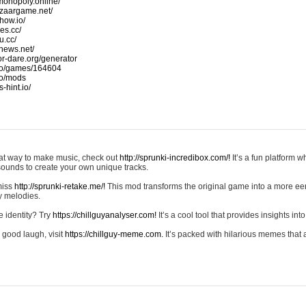
monopoly.online/
azaargame.net/
how.io/
nes.cc/
u.cc/
news.net/
-or-dare.org/generator
io/games/164604
io/mods
-hint.io/
reat way to make music, check out
http://sprunki-incredibox.com/!
It’s a fun platform 
sounds to create your own unique tracks.
 miss
http://sprunki-retake.me/!
This mod transforms the original game into a more ee
ky melodies.
e identity? Try
https://chillguyanalyser.com!
It’s a cool tool that provides insights into 
 good laugh, visit
https://chillguy-meme.com.
It’s packed with hilarious memes that 