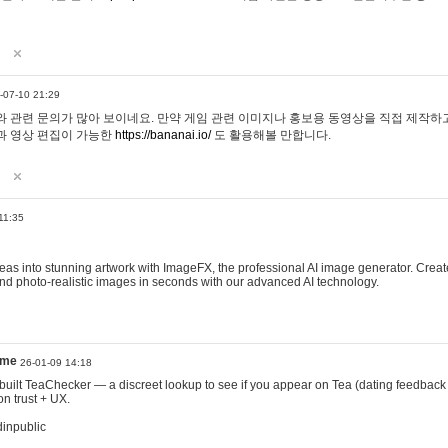
-07-10 21:29
 관련 문의가 많아 보이네요. 만약 게임 관련 이미지나 홍보용 동영상을 직접 제작하고 
과 영상 편집이 가능한
https://bananai.io/
도 활용해볼 만합니다.
11:35
eas into stunning artwork with ImageFX, the professional AI image generator. Create
, and photo-realistic images in seconds with our advanced AI technology.
ame
26-01-09 14:18
 I built TeaChecker — a discreet lookup to see if you appear on Tea (dating feedback
n trust + UX.
dinpublic