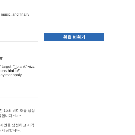
 music, and finally
환율 변환기
rg"
"
target="_blank">rizz
ons-hint.io/"
play monopoly
멋진 15초 비디오를 생성
합니다.<br>
타투 디자인을 생성하고 시각
을 제공합니다.