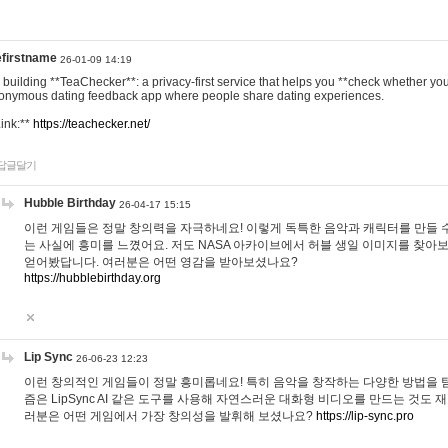
efirstname
26-01-09 14:19
m building **TeaChecker**: a privacy-first service that helps you **check whether y
onymous dating feedback app where people share dating experiences.
Link:**
https://teachecker.net/
답글달기
Hubble Birthday
26-04-17 15:15
이런 게임들은 정말 창의력을 자극하네요! 이렇게 독특한 음악과 캐릭터를 만들 
는 사실에 흥미를 느꼈어요. 저도 NASA 아카이브에서 허블 생일 이미지를 찾아
얻어봤답니다. 여러분은 어떤 영감을 받아보셨나요?
https://hubblebirthday.org
Lip Sync
26-06-23 12:23
이런 창의적인 게임들이 정말 흥미롭네요! 특히 음악을 창작하는 다양한 방법을 탐
즘은 LipSync AI 같은 도구를 사용해 자연스러운 대화형 비디오를 만드는 것도 
러분은 어떤 게임에서 가장 창의성을 발휘해 보셨나요?
https://lip-sync.pro