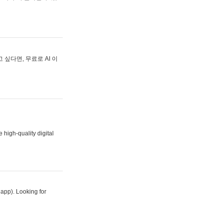
싶다면, 무료로 AI 이
 high-quality digital
 app). Looking for