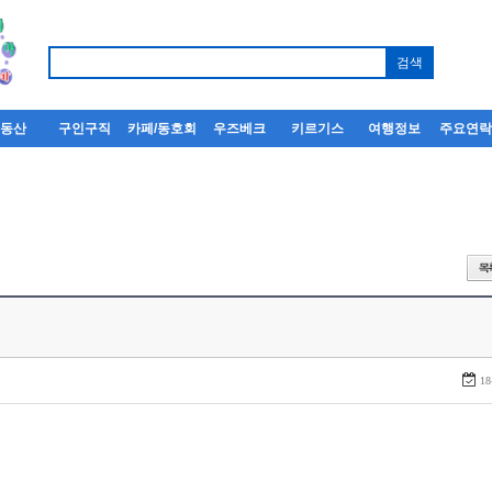
부동산
구인구직
카페/동호회
우즈베크
키르기스
여행정보
주요연
18