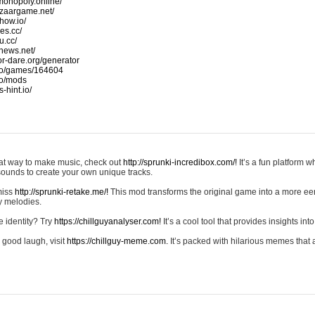
monopoly.online/
azaargame.net/
how.io/
nes.cc/
u.cc/
news.net/
-or-dare.org/generator
io/games/164604
io/mods
-hint.io/
reat way to make music, check out
http://sprunki-incredibox.com/!
It’s a fun platform 
sounds to create your own unique tracks.
 miss
http://sprunki-retake.me/!
This mod transforms the original game into a more ee
ky melodies.
e identity? Try
https://chillguyanalyser.com!
It’s a cool tool that provides insights into 
 good laugh, visit
https://chillguy-meme.com.
It’s packed with hilarious memes that 