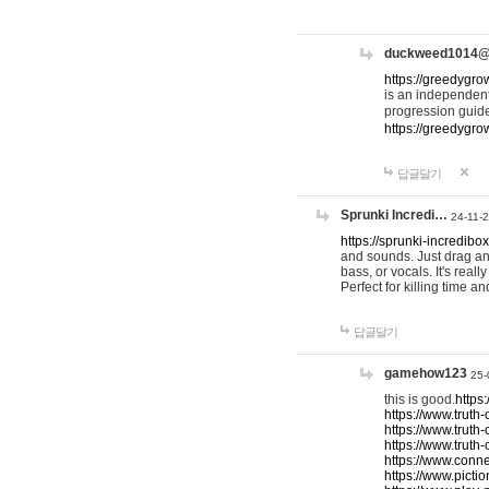
duckweed1014
https://greedygro
is an independent
progression guid
https://greedygr
답글달기
Sprunki Incredi…
24-11-
https://sprunki-incredibo
and sounds. Just drag an
bass, or vocals. It's rea
Perfect for killing time an
답글달기
gamehow123
25-
this is good.
https
https://www.truth-
https://www.truth-
https://www.truth
https://www.connec
https://www.pictio