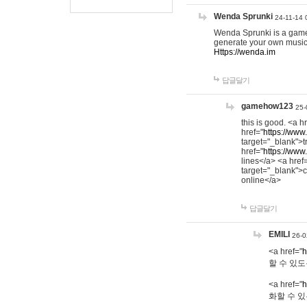
Wenda Sprunki
24-11-14 
Wenda Sprunki is a game t
generate your own music
Https://wenda.im
답글달기
gamehow123
25-
this is good. <a h
href="
https://www
target="_blank">t
href="
https://www
lines</a> <a href
target="_blank">c
online</a>
답글달기
EMILI
26-0
<a href="
h
할 수 있도
<a href="
h
화할 수 