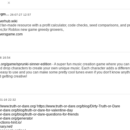
@gm…
26-07-27 12:57
werhub.wiki
 fan-made resource with a profit calculator, code checks, seed comparisons, and pr
es,for Roblox new game greedy growers。
owersgame.com
26 16:54
x.org/game/sprunki-sinner-edition
- A super fun music creation game where you can 
d drop characters to create your own unique music. Each character adds a differen
lly easy to use and you can make some pretty cool tunes even if you don't know anyt
d getting creative!
01-16 22:32
://www.truth-or-dare.org/
https://www.truth-or-dare.org/blog/Dirty-Truth-or-Dare
or-dare.org/blog/truth-or-dare-for-valentine-day
or-dare.org/blog/truth-or-dare-questions-for-friends
-or-dare.org/generator
tions-hint.io/
nary.net/