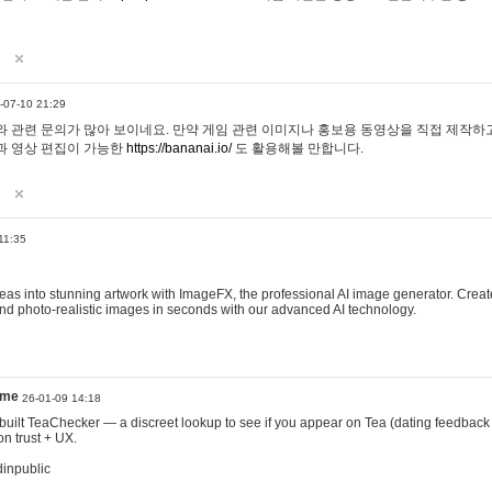
-07-10 21:29
 관련 문의가 많아 보이네요. 만약 게임 관련 이미지나 홍보용 동영상을 직접 제작하고 
과 영상 편집이 가능한
https://bananai.io/
도 활용해볼 만합니다.
11:35
eas into stunning artwork with ImageFX, the professional AI image generator. Create
, and photo-realistic images in seconds with our advanced AI technology.
ame
26-01-09 14:18
 I built TeaChecker — a discreet lookup to see if you appear on Tea (dating feedback
n trust + UX.
dinpublic