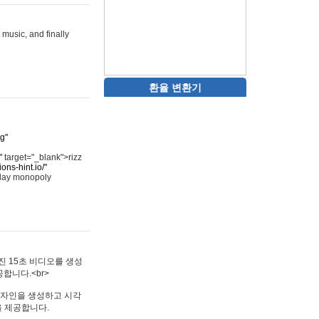
 music, and finally
환율 변환기
rg"
"
target="_blank">rizz
ons-hint.io/"
play monopoly
멋진 15초 비디오를 생성
합니다.<br>
타투 디자인을 생성하고 시각
을 제공합니다.