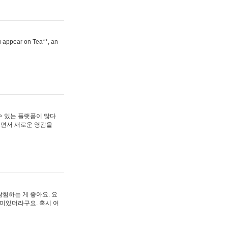
ou appear on Tea**, an
수 있는 플랫폼이 많다
보면서 새로운 영감을
험하는 게 좋아요. 요
재미있더라구요. 혹시 여