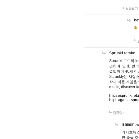
답글달기
he
Sprunki retake 
Sprunki 모드와
견하며, 단 한 번의
결합하여 40개 이
Scrunkly는 
작과 리듬 게임을 좋아하
music, discover fa
https://sprunkiret
https://game-spru
답글달기
lshimin
26
카자흐뉴스
면 좋을 것