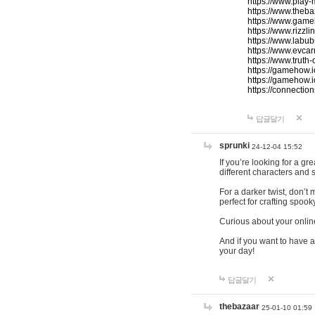
https://www.play-
https://www.theb
https://www.game
https://www.rizzli
https://www.labub
https://www.evcar
https://www.truth
https://gamehow.
https://gamehow.
https://connections
답글달기
sprunki
24-12-04 15:52
If you’re looking for a g
different characters and 
For a darker twist, don’t
perfect for crafting spoo
Curious about your onlin
And if you want to have a
your day!
답글달기
thebazaar
25-01-10 01:59