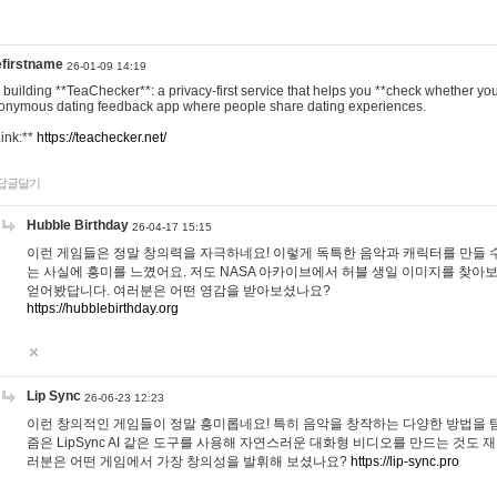
efirstname
26-01-09 14:19
m building **TeaChecker**: a privacy-first service that helps you **check whether y
onymous dating feedback app where people share dating experiences.
Link:**
https://teachecker.net/
답글달기
Hubble Birthday
26-04-17 15:15
이런 게임들은 정말 창의력을 자극하네요! 이렇게 독특한 음악과 캐릭터를 만들 
는 사실에 흥미를 느꼈어요. 저도 NASA 아카이브에서 허블 생일 이미지를 찾아
얻어봤답니다. 여러분은 어떤 영감을 받아보셨나요?
https://hubblebirthday.org
Lip Sync
26-06-23 12:23
이런 창의적인 게임들이 정말 흥미롭네요! 특히 음악을 창작하는 다양한 방법을 탐
즘은 LipSync AI 같은 도구를 사용해 자연스러운 대화형 비디오를 만드는 것도 
러분은 어떤 게임에서 가장 창의성을 발휘해 보셨나요?
https://lip-sync.pro