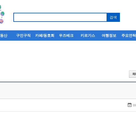
부동산
구인구직
카페/동호회
우즈베크
키르기스
여행정보
주요연
18