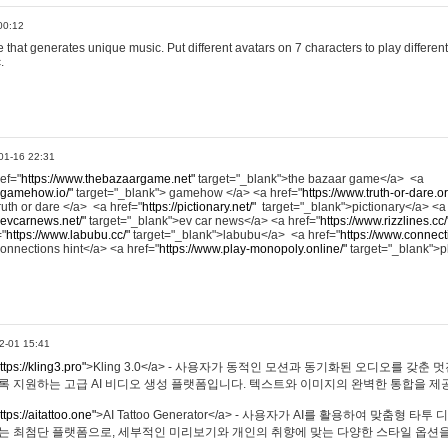
00:12
hat generates unique music. Put different avatars on 7 characters to play different
.
01-16 22:31
ref="
https://www.thebazaargame.net"
target="_blank">the bazaar game</a> <a
.gamehow.io/"
target="_blank"> gamehow </a> <a href="
https://www.truth-or-dare.o
ruth or dare </a> <a href="
https://pictionary.net/"
target="_blank">pictionary</a> <a
.evcarnews.net/"
target="_blank">ev car news</a> <a href="
https://www.rizzlines.cc/
="
https://www.labubu.cc/"
target="_blank">labubu</a> <a href="
https://www.connecti
onnections hint</a> <a href="
https://www.play-monopoly.online/"
target="_blank">
2-01 15:41
ttps://kling3.pro"
>Kling 3.0</a> - 사용자가 동적인 모션과 동기화된 오디오를 갖춘 
록 지원하는 고급 AI 비디오 생성 플랫폼입니다. 텍스트와 이미지의 완벽한 통합을 제공
ttps://aitattoo.one"
>AI Tattoo Generator</a> - 사용자가 AI를 활용하여 맞춤형 
있는 최첨단 플랫폼으로, 세부적인 미리보기와 개인의 취향에 맞는 다양한 스타일 옵션