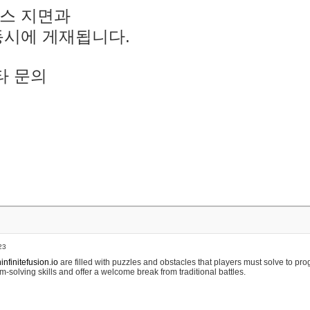
스 지면과
동시에 게재됩니다.
타 문의
23
nfinitefusion.io
are filled with puzzles and obstacles that players must solve to pr
m-solving skills and offer a welcome break from traditional battles.