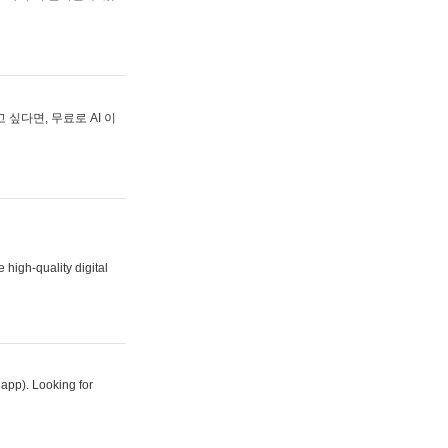
싶다면, 무료로 AI 이
 high-quality digital
 app). Looking for