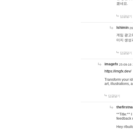
겠네요.
답글달기
lshimin
26
게임 광고와
미지 생성
답글달기
imagefx
25-09-16 
https://imgfx.dev/
Transform your id
art, illustrations
답글달기
thefirstn
**Title:**
feedback o
Hey r/buil