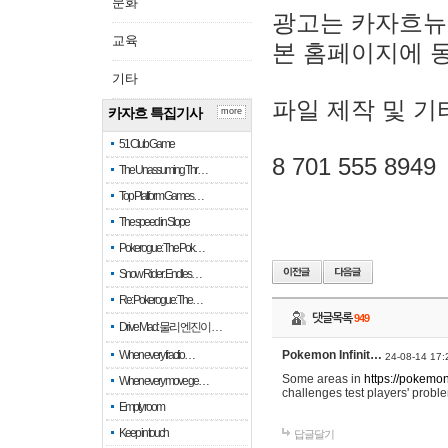
문화
광고는 카자흐뉴
교육
본 홈페이지에 
기타
파일 제작 및 기
카자흐 특집기사
more
51 Club Game
8 701 555 8949
The Unassuming Thr…
Top Platform Games…
The speed in Slope
Pokerogue: The Pok…
Snow Rider: Endles…
Re: Pokerogue: The…
댓글목록
949
Drive Mad: 물리 엔진이 …
When every fractio…
Pokemon Infinit…
24-08-14 17:
Some areas in
https://pokemoni
When every move ge…
challenges test players' proble
Empty room
Keep in touch
답글달기