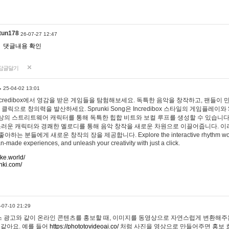
tun178
26-07-27 12:47
댓글내용 확인
답글달기
…
25-04-02 13:01
 Incredibox에서 영감을 받은 게임들을 탐험해보세요. 독특한 음악을 창작하고, 팬들이
 클릭으로 창의력을 발산하세요. Sprunki Song은 Incredibox 스타일의 게임플레이와 
상의 스트리트웨어 캐릭터를 통해 독특한 힙합 비트와 보컬 루프를 생성할 수 있습니다. 또한
사랑스러운 캐릭터와 경쾌한 멜로디를 통해 음악 창작을 새로운 차원으로 이끌어줍니다. 이
는 분들에게 새로운 창작의 장을 제공합니다. Explore the interactive rhythm world 
n-made experiences, and unleash your creativity with just a click.
ake.world/
nki.com/
-07-10 21:29
 광고와 같이 온라인 콘텐츠를 홍보할 때, 이미지를 동영상으로 자연스럽게 변환해주는
 같아요. 예를 들어
https://phototovideoai.co/
처럼 사진을 영상으로 만들어주면 홍보 효