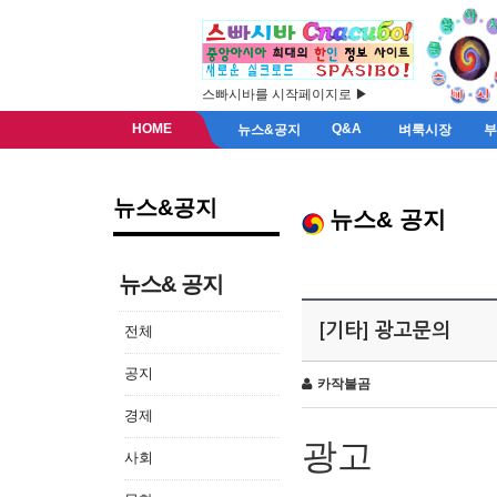
스빠시바를 시작페이지로 ▶
HOME
Q&A
뉴스&공지
벼룩시장
뉴스&공지
뉴스& 공지
뉴스& 공지
[기타] 광고문의
전체
공지
카작불곰
경제
광고
사회