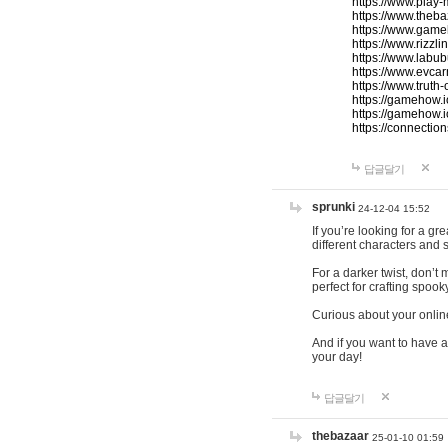
https://www.play-
https://www.theb
https://www.game
https://www.rizzli
https://www.labub
https://www.evcar
https://www.truth
https://gamehow.
https://gamehow.
https://connections
답글달기
sprunki
24-12-04 15:52
If you’re looking for a g
different characters and 
For a darker twist, don’t
perfect for crafting spoo
Curious about your onlin
And if you want to have a
your day!
답글달기
thebazaar
25-01-10 01:59