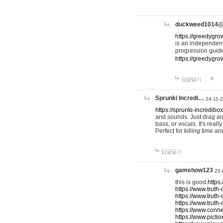
duckweed1014
https://greedygro
is an independent
progression guid
https://greedygr
답글달기
Sprunki Incredi…
24-11-
https://sprunki-incredibo
and sounds. Just drag an
bass, or vocals. It's rea
Perfect for killing time an
답글달기
gamehow123
25-
this is good.
https
https://www.truth-
https://www.truth-
https://www.truth
https://www.connec
https://www.pictio