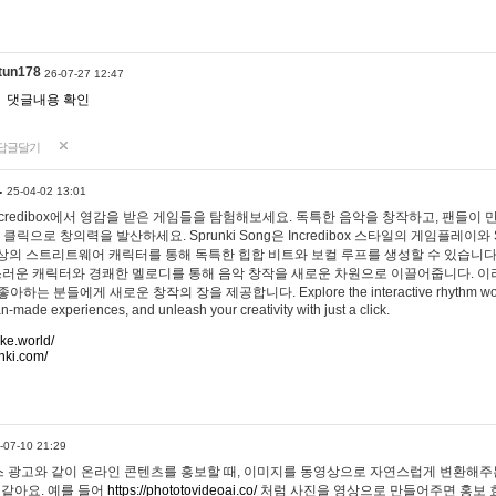
tun178
26-07-27 12:47
댓글내용 확인
답글달기
…
25-04-02 13:01
 Incredibox에서 영감을 받은 게임들을 탐험해보세요. 독특한 음악을 창작하고, 팬들이
 클릭으로 창의력을 발산하세요. Sprunki Song은 Incredibox 스타일의 게임플레이와 
상의 스트리트웨어 캐릭터를 통해 독특한 힙합 비트와 보컬 루프를 생성할 수 있습니다. 또한
사랑스러운 캐릭터와 경쾌한 멜로디를 통해 음악 창작을 새로운 차원으로 이끌어줍니다. 이
는 분들에게 새로운 창작의 장을 제공합니다. Explore the interactive rhythm world 
n-made experiences, and unleash your creativity with just a click.
ake.world/
nki.com/
-07-10 21:29
 광고와 같이 온라인 콘텐츠를 홍보할 때, 이미지를 동영상으로 자연스럽게 변환해주는
 같아요. 예를 들어
https://phototovideoai.co/
처럼 사진을 영상으로 만들어주면 홍보 효