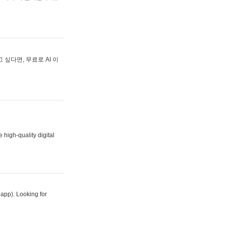
싶다면, 무료로 AI 이
 high-quality digital
 app). Looking for