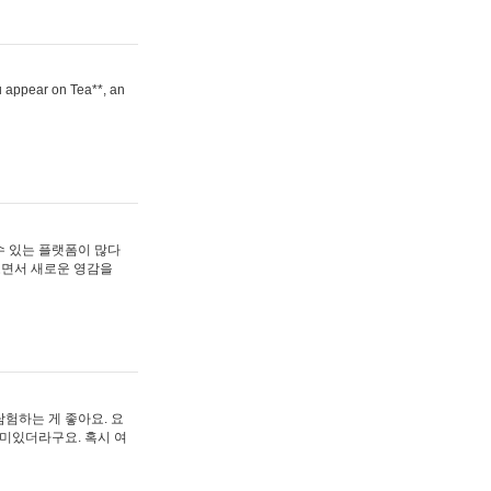
ou appear on Tea**, an
수 있는 플랫폼이 많다
보면서 새로운 영감을
험하는 게 좋아요. 요
재미있더라구요. 혹시 여