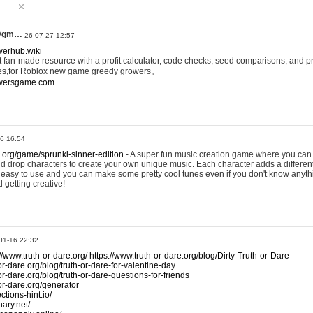
@gm…
26-07-27 12:57
werhub.wiki
 fan-made resource with a profit calculator, code checks, seed comparisons, and pr
es,for Roblox new game greedy growers。
owersgame.com
26 16:54
x.org/game/sprunki-sinner-edition
- A super fun music creation game where you can 
d drop characters to create your own unique music. Each character adds a differen
lly easy to use and you can make some pretty cool tunes even if you don't know anyt
d getting creative!
01-16 22:32
://www.truth-or-dare.org/
https://www.truth-or-dare.org/blog/Dirty-Truth-or-Dare
or-dare.org/blog/truth-or-dare-for-valentine-day
or-dare.org/blog/truth-or-dare-questions-for-friends
-or-dare.org/generator
tions-hint.io/
nary.net/