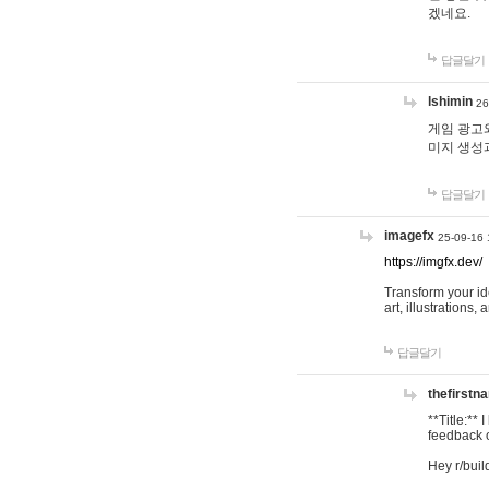
겠네요.
답글달기
lshimin
26
게임 광고와
미지 생성
답글달기
imagefx
25-09-16 
https://imgfx.dev/
Transform your id
art, illustrations
답글달기
thefirstn
**Title:**
feedback o
Hey r/buil