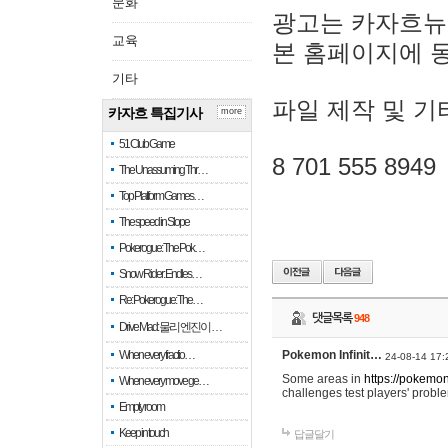
문화
광고는 카자흐뉴
교육
본 홈페이지에 
기타
파일 제작 및 기
카자흐 특집기사
more
51 Club Game
8 701 555 8949
The Unassuming Thr…
Top Platform Games…
The speed in Slope
Pokerogue: The Pok…
Snow Rider: Endles…
Re: Pokerogue: The…
댓글목록
948
Drive Mad: 물리 엔진이 …
When every fractio…
Pokemon Infinit…
24-08-14 17:
Some areas in
https://pokemoni
When every move ge…
challenges test players' proble
Empty room
Keep in touch
답글달기