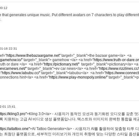
00:12
hat generates unique music. Put different avatars on 7 characters to play different
.
01-16 22:31
ref="
https://www.thebazaargame.net"
target="_blank">the bazaar game</a> <a
.gamehow.io/"
target="_blank"> gamehow </a> <a href="
https://www.truth-or-dare.o
ruth or dare </a> <a href="
https://pictionary.net/"
target="_blank">pictionary</a> <a
.evcarnews.net/"
target="_blank">ev car news</a> <a href="
https://www.rizzlines.cc/
="
https://www.labubu.cc/"
target="_blank">labubu</a> <a href="
https://www.connecti
onnections hint</a> <a href="
https://www.play-monopoly.online/"
target="_blank">
2-01 15:41
ttps://kling3.pro"
>Kling 3.0</a> - 사용자가 동적인 모션과 동기화된 오디오를 갖춘 
록 지원하는 고급 AI 비디오 생성 플랫폼입니다. 텍스트와 이미지의 완벽한 통합을 제공
ttps://aitattoo.one"
>AI Tattoo Generator</a> - 사용자가 AI를 활용하여 맞춤형 
있는 최첨단 플랫폼으로, 세부적인 미리보기와 개인의 취향에 맞는 다양한 스타일 옵션