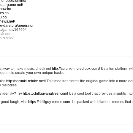
monopoly.online/
azaargame.net/
how.io/
nes.cc/
u.cc/
news.net/
-or-dare.org/generator
io/games/164604
io/mods
-hint.io/
reat way to make music, check out
http://sprunki-incredibox.com/!
It’s a fun platform 
sounds to create your own unique tracks.
 miss
http://sprunki-retake.me/!
This mod transforms the original game into a more ee
ky melodies.
e identity? Try
https://chillguyanalyser.com!
It’s a cool tool that provides insights into 
 good laugh, visit
https://chillguy-meme.com.
It’s packed with hilarious memes that 