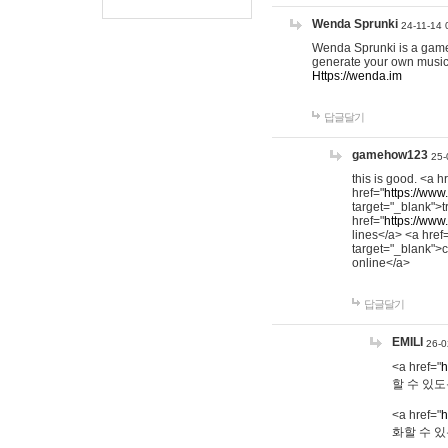
Wenda Sprunki
24-11-14 
Wenda Sprunki is a game t
generate your own music
Https://wenda.im
답글달기
gamehow123
25-
this is good. <a h
href="
https://www
target="_blank">t
href="
https://www
lines</a> <a href
target="_blank">c
online</a>
답글달기
EMILI
26-0
<a href="
h
할 수 있도
<a href="
h
화할 수 