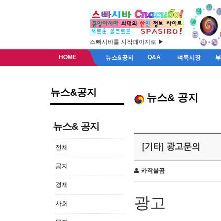
스빠시바를 시작페이지로 ▶
HOME
Q&A
뉴스&공지
벼룩시장
뉴스&공지
뉴스& 공지
뉴스& 공지
[기타] 광고문의
전체
공지
카작불곰
경제
광고
사회