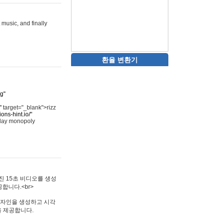
 music, and finally
환율 변환기
rg"
"
target="_blank">rizz
ons-hint.io/"
play monopoly
멋진 15초 비디오를 생성
합니다.<br>
타투 디자인을 생성하고 시각
을 제공합니다.