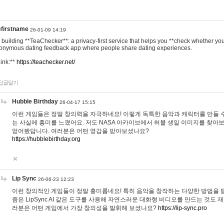
efirstname
26-01-09 14:19
m building **TeaChecker**: a privacy-first service that helps you **check whether y
onymous dating feedback app where people share dating experiences.
Link:**
https://teachecker.net/
답글달기
Hubble Birthday
26-04-17 15:15
이런 게임들은 정말 창의력을 자극하네요! 이렇게 독특한 음악과 캐릭터를 만들 
는 사실에 흥미를 느꼈어요. 저도 NASA 아카이브에서 허블 생일 이미지를 찾아
얻어봤답니다. 여러분은 어떤 영감을 받아보셨나요?
https://hubblebirthday.org
Lip Sync
26-06-23 12:23
이런 창의적인 게임들이 정말 흥미롭네요! 특히 음악을 창작하는 다양한 방법을 탐
즘은 LipSync AI 같은 도구를 사용해 자연스러운 대화형 비디오를 만드는 것도 
러분은 어떤 게임에서 가장 창의성을 발휘해 보셨나요?
https://lip-sync.pro