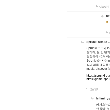
답글달기
he
Sprunki retake 
Sprunki 모드와
견하며, 단 한 번의
결합하여 40개 이
Scrunkly는 
작과 리듬 게임을 좋아하
music, discover fa
https://sprunkiret
https://game-spru
답글달기
lshimin
26
카자흐뉴스
면 좋을 것