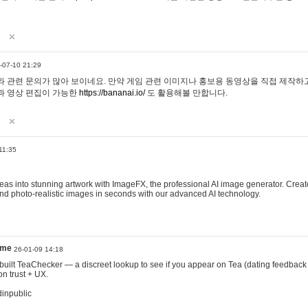
-07-10 21:29
 관련 문의가 많아 보이네요. 만약 게임 관련 이미지나 홍보용 동영상을 직접 제작하고 
과 영상 편집이 가능한
https://bananai.io/
도 활용해볼 만합니다.
11:35
eas into stunning artwork with ImageFX, the professional AI image generator. Create
, and photo-realistic images in seconds with our advanced AI technology.
ame
26-01-09 14:18
 I built TeaChecker — a discreet lookup to see if you appear on Tea (dating feedback
n trust + UX.
dinpublic