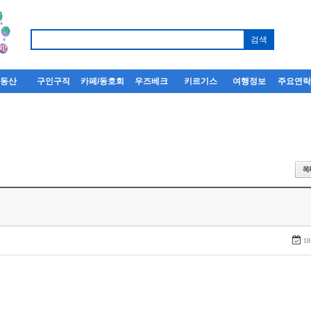
부동산
구인구직
카페/동호회
우즈베크
키르기스
여행정보
주요연
18