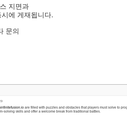
스 지면과
동시에 게재됩니다.
타 문의
23
nfinitefusion.io
are filled with puzzles and obstacles that players must solve to pr
m-solving skills and offer a welcome break from traditional battles.