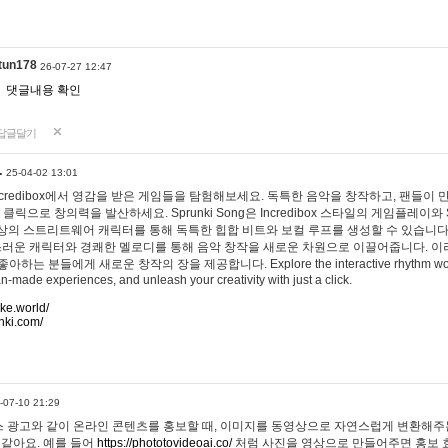
tun178
26-07-27 12:47
댓글내용 확인
답글달기
…
25-04-02 13:01
 Incredibox에서 영감을 받은 게임들을 탐험해보세요. 독특한 음악을 창작하고, 팬들이
 클릭으로 창의력을 발산하세요. Sprunki Song은 Incredibox 스타일의 게임플레이와 
상의 스트리트웨어 캐릭터를 통해 독특한 힙합 비트와 보컬 루프를 생성할 수 있습니다. 또한
사랑스러운 캐릭터와 경쾌한 멜로디를 통해 음악 창작을 새로운 차원으로 이끌어줍니다. 이
는 분들에게 새로운 창작의 장을 제공합니다. Explore the interactive rhythm world 
n-made experiences, and unleash your creativity with just a click.
ake.world/
nki.com/
-07-10 21:29
 광고와 같이 온라인 콘텐츠를 홍보할 때, 이미지를 동영상으로 자연스럽게 변환해주는
 같아요. 예를 들어
https://phototovideoai.co/
처럼 사진을 영상으로 만들어주면 홍보 효