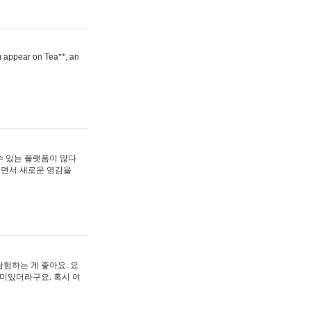
ou appear on Tea**, an
수 있는 플랫폼이 많다
보면서 새로운 영감을
험하는 게 좋아요. 요
재미있더라구요. 혹시 여