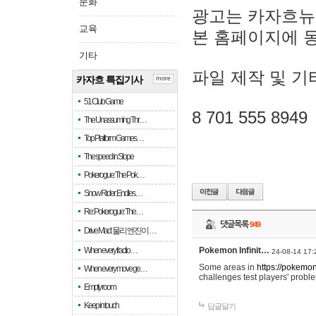
문화
광고는 카자흐뉴
교육
본 홈페이지에 
기타
파일 제작 및 기
카자흐 특집기사
more
51 Club Game
8 701 555 8949
The Unassuming Thr…
Top Platform Games…
The speed in Slope
Pokerogue: The Pok…
Snow Rider: Endles…
Re: Pokerogue: The…
댓글목록
949
Drive Mad: 물리 엔진이 …
When every fractio…
Pokemon Infinit…
24-08-14 17:
Some areas in
https://pokemoni
When every move ge…
challenges test players' proble
Empty room
Keep in touch
답글달기