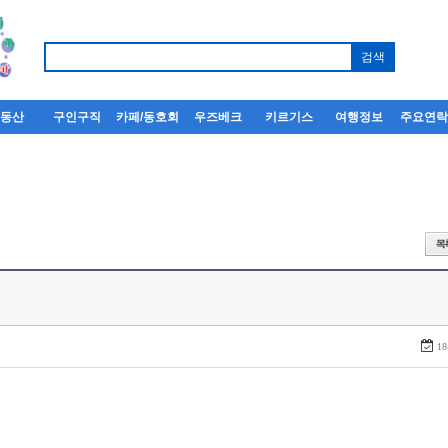
부동산
구인구직
카페/동호회
우즈베크
키르기스
여행정보
주요연
18