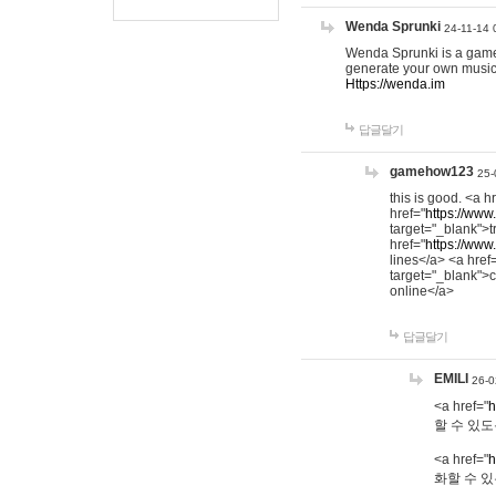
Wenda Sprunki
24-11-14 
Wenda Sprunki is a game t
generate your own music
Https://wenda.im
답글달기
gamehow123
25-
this is good. <a h
href="
https://www
target="_blank">t
href="
https://www
lines</a> <a href
target="_blank">c
online</a>
답글달기
EMILI
26-0
<a href="
h
할 수 있도
<a href="
h
화할 수 