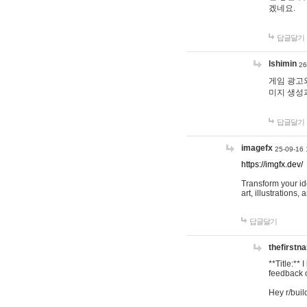
겠네요.
답글달기
lshimin
26
게임 광고와
미지 생성
답글달기
imagefx
25-09-16 
https://imgfx.dev/
Transform your id
art, illustrations
답글달기
thefirstn
**Title:**
feedback o
Hey r/buil