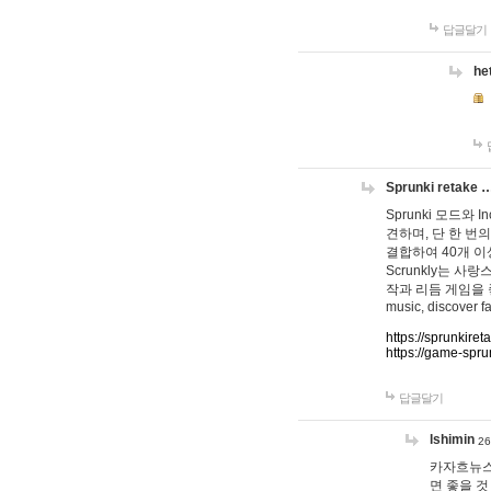
답글달기
he
Sprunki retake 
Sprunki 모드와
견하며, 단 한 번의
결합하여 40개 이
Scrunkly는 
작과 리듬 게임을 좋아하
music, discover fa
https://sprunkiret
https://game-spru
답글달기
lshimin
26
카자흐뉴스
면 좋을 것