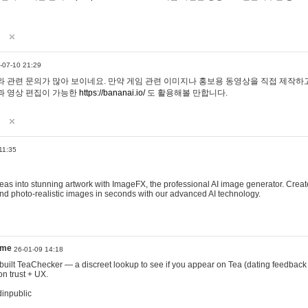
-07-10 21:29
 관련 문의가 많아 보이네요. 만약 게임 관련 이미지나 홍보용 동영상을 직접 제작하고 
과 영상 편집이 가능한
https://bananai.io/
도 활용해볼 만합니다.
11:35
eas into stunning artwork with ImageFX, the professional AI image generator. Create
, and photo-realistic images in seconds with our advanced AI technology.
ame
26-01-09 14:18
 I built TeaChecker — a discreet lookup to see if you appear on Tea (dating feedback
n trust + UX.
dinpublic