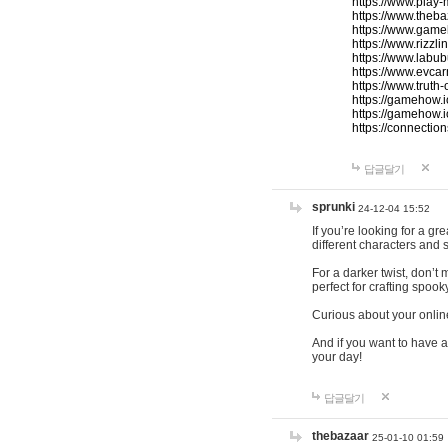
https://www.play-
https://www.theb
https://www.game
https://www.rizzli
https://www.labub
https://www.evcar
https://www.truth
https://gamehow.
https://gamehow.
https://connections
답글달기
sprunki
24-12-04 15:52
If you’re looking for a g
different characters and 
For a darker twist, don’t
perfect for crafting spoo
Curious about your onlin
And if you want to have a
your day!
답글달기
thebazaar
25-01-10 01:59