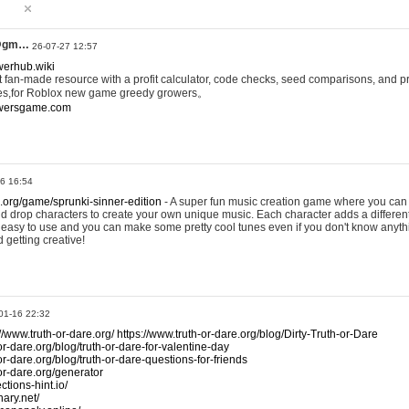
@gm…
26-07-27 12:57
werhub.wiki
 fan-made resource with a profit calculator, code checks, seed comparisons, and pr
es,for Roblox new game greedy growers。
owersgame.com
26 16:54
x.org/game/sprunki-sinner-edition
- A super fun music creation game where you can 
d drop characters to create your own unique music. Each character adds a differen
lly easy to use and you can make some pretty cool tunes even if you don't know anyt
d getting creative!
01-16 22:32
://www.truth-or-dare.org/
https://www.truth-or-dare.org/blog/Dirty-Truth-or-Dare
or-dare.org/blog/truth-or-dare-for-valentine-day
or-dare.org/blog/truth-or-dare-questions-for-friends
-or-dare.org/generator
tions-hint.io/
nary.net/