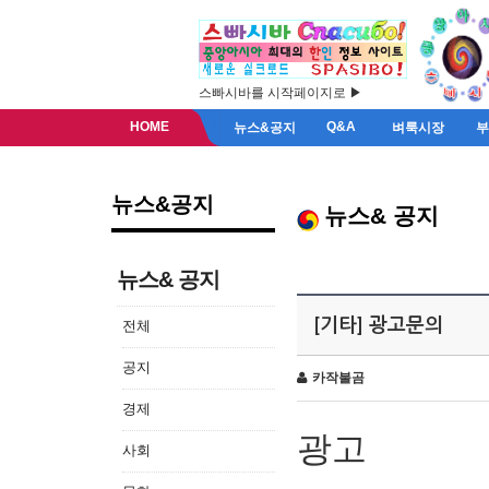
스빠시바를 시작페이지로 ▶
HOME
Q&A
뉴스&공지
벼룩시장
뉴스&공지
뉴스& 공지
뉴스& 공지
[기타] 광고문의
전체
공지
카작불곰
경제
광고
사회