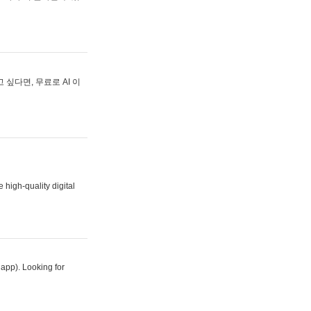
싶다면, 무료로 AI 이
 high-quality digital
 app). Looking for