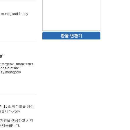
 music, and finally
환율 변환기
rg"
"
target="_blank">rizz
ons-hint.io/"
play monopoly
멋진 15초 비디오를 생성
합니다.<br>
타투 디자인을 생성하고 시각
을 제공합니다.