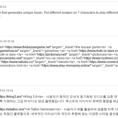
00:12
hat generates unique music. Put different avatars on 7 characters to play different
.
01-16 22:31
ref="
https://www.thebazaargame.net"
target="_blank">the bazaar game</a> <a
.gamehow.io/"
target="_blank"> gamehow </a> <a href="
https://www.truth-or-dare.o
ruth or dare </a> <a href="
https://pictionary.net/"
target="_blank">pictionary</a> <a
.evcarnews.net/"
target="_blank">ev car news</a> <a href="
https://www.rizzlines.cc/
="
https://www.labubu.cc/"
target="_blank">labubu</a> <a href="
https://www.connecti
onnections hint</a> <a href="
https://www.play-monopoly.online/"
target="_blank">
2-01 15:41
ttps://kling3.pro"
>Kling 3.0</a> - 사용자가 동적인 모션과 동기화된 오디오를 갖춘 
록 지원하는 고급 AI 비디오 생성 플랫폼입니다. 텍스트와 이미지의 완벽한 통합을 제공
ttps://aitattoo.one"
>AI Tattoo Generator</a> - 사용자가 AI를 활용하여 맞춤형 
있는 최첨단 플랫폼으로, 세부적인 미리보기와 개인의 취향에 맞는 다양한 스타일 옵션