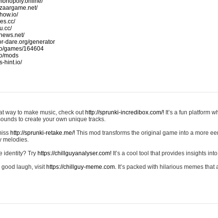
monopoly.online/
azaargame.net/
how.io/
nes.cc/
u.cc/
news.net/
-or-dare.org/generator
io/games/164604
io/mods
-hint.io/
reat way to make music, check out
http://sprunki-incredibox.com/!
It’s a fun platform 
sounds to create your own unique tracks.
 miss
http://sprunki-retake.me/!
This mod transforms the original game into a more ee
ky melodies.
e identity? Try
https://chillguyanalyser.com!
It’s a cool tool that provides insights into 
 good laugh, visit
https://chillguy-meme.com.
It’s packed with hilarious memes that 