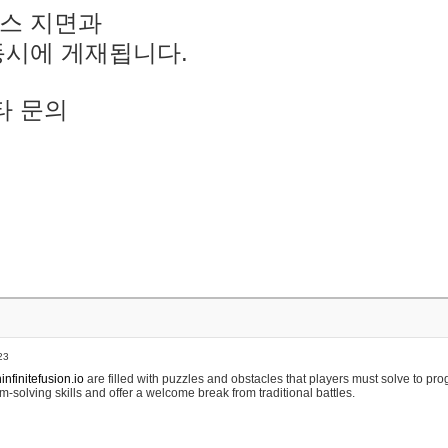
스 지면과
동시에 게재됩니다.
타 문의
23
nfinitefusion.io
are filled with puzzles and obstacles that players must solve to pr
m-solving skills and offer a welcome break from traditional battles.