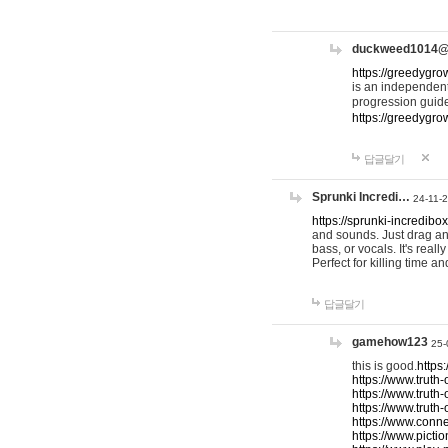
duckweed1014
https://greedygro
is an independent
progression guid
https://greedygr
답글달기
Sprunki Incredi…
24-11-
https://sprunki-incredibo
and sounds. Just drag an
bass, or vocals. It's rea
Perfect for killing time an
답글달기
gamehow123
25-
this is good.
https
https://www.truth-
https://www.truth-
https://www.truth
https://www.connec
https://www.pictio