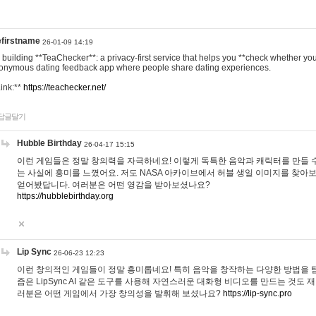
efirstname
26-01-09 14:19
m building **TeaChecker**: a privacy-first service that helps you **check whether y
onymous dating feedback app where people share dating experiences.
Link:**
https://teachecker.net/
답글달기
Hubble Birthday
26-04-17 15:15
이런 게임들은 정말 창의력을 자극하네요! 이렇게 독특한 음악과 캐릭터를 만들 
는 사실에 흥미를 느꼈어요. 저도 NASA 아카이브에서 허블 생일 이미지를 찾아
얻어봤답니다. 여러분은 어떤 영감을 받아보셨나요?
https://hubblebirthday.org
Lip Sync
26-06-23 12:23
이런 창의적인 게임들이 정말 흥미롭네요! 특히 음악을 창작하는 다양한 방법을 탐
즘은 LipSync AI 같은 도구를 사용해 자연스러운 대화형 비디오를 만드는 것도 
러분은 어떤 게임에서 가장 창의성을 발휘해 보셨나요?
https://lip-sync.pro