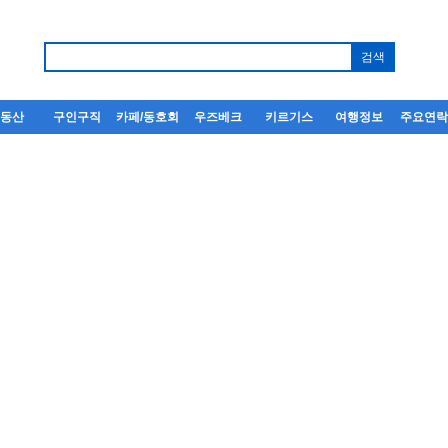
부동산
구인구직
카페/동호회
우즈베크
키르기스
여행정보
주요연