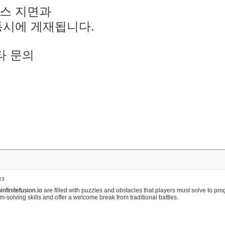
스 지면과
동시에 게재됩니다.
타 문의
23
nfinitefusion.io
are filled with puzzles and obstacles that players must solve to pr
m-solving skills and offer a welcome break from traditional battles.