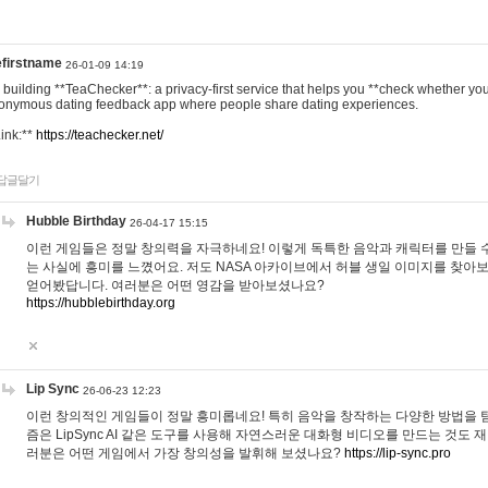
efirstname
26-01-09 14:19
m building **TeaChecker**: a privacy-first service that helps you **check whether y
onymous dating feedback app where people share dating experiences.
Link:**
https://teachecker.net/
답글달기
Hubble Birthday
26-04-17 15:15
이런 게임들은 정말 창의력을 자극하네요! 이렇게 독특한 음악과 캐릭터를 만들 
는 사실에 흥미를 느꼈어요. 저도 NASA 아카이브에서 허블 생일 이미지를 찾아
얻어봤답니다. 여러분은 어떤 영감을 받아보셨나요?
https://hubblebirthday.org
Lip Sync
26-06-23 12:23
이런 창의적인 게임들이 정말 흥미롭네요! 특히 음악을 창작하는 다양한 방법을 탐
즘은 LipSync AI 같은 도구를 사용해 자연스러운 대화형 비디오를 만드는 것도 
러분은 어떤 게임에서 가장 창의성을 발휘해 보셨나요?
https://lip-sync.pro