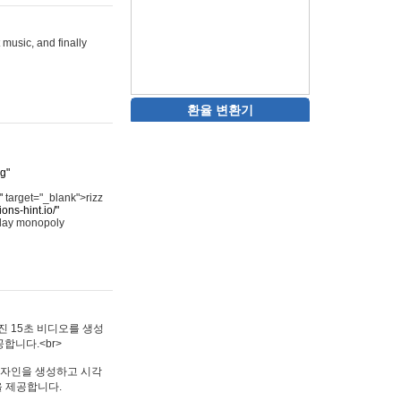
 music, and finally
환율 변환기
rg"
"
target="_blank">rizz
ons-hint.io/"
play monopoly
멋진 15초 비디오를 생성
합니다.<br>
타투 디자인을 생성하고 시각
을 제공합니다.