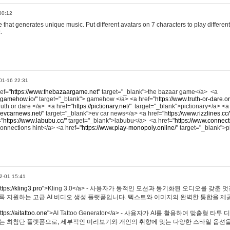
00:12
hat generates unique music. Put different avatars on 7 characters to play different
.
01-16 22:31
ref="
https://www.thebazaargame.net"
target="_blank">the bazaar game</a> <a
.gamehow.io/"
target="_blank"> gamehow </a> <a href="
https://www.truth-or-dare.o
ruth or dare </a> <a href="
https://pictionary.net/"
target="_blank">pictionary</a> <a
.evcarnews.net/"
target="_blank">ev car news</a> <a href="
https://www.rizzlines.cc/
="
https://www.labubu.cc/"
target="_blank">labubu</a> <a href="
https://www.connecti
onnections hint</a> <a href="
https://www.play-monopoly.online/"
target="_blank">
2-01 15:41
ttps://kling3.pro"
>Kling 3.0</a> - 사용자가 동적인 모션과 동기화된 오디오를 갖춘 
록 지원하는 고급 AI 비디오 생성 플랫폼입니다. 텍스트와 이미지의 완벽한 통합을 제공
ttps://aitattoo.one"
>AI Tattoo Generator</a> - 사용자가 AI를 활용하여 맞춤형 
있는 최첨단 플랫폼으로, 세부적인 미리보기와 개인의 취향에 맞는 다양한 스타일 옵션