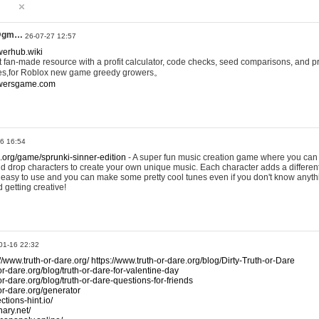
@gm…
26-07-27 12:57
werhub.wiki
 fan-made resource with a profit calculator, code checks, seed comparisons, and pr
es,for Roblox new game greedy growers。
owersgame.com
26 16:54
x.org/game/sprunki-sinner-edition
- A super fun music creation game where you can 
d drop characters to create your own unique music. Each character adds a differen
lly easy to use and you can make some pretty cool tunes even if you don't know anyt
d getting creative!
01-16 22:32
://www.truth-or-dare.org/
https://www.truth-or-dare.org/blog/Dirty-Truth-or-Dare
or-dare.org/blog/truth-or-dare-for-valentine-day
or-dare.org/blog/truth-or-dare-questions-for-friends
-or-dare.org/generator
tions-hint.io/
nary.net/