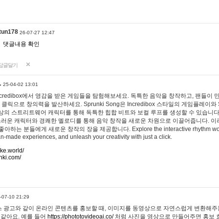
tun178
26-07-27 12:47
댓글내용 확인
답글달기
…
25-04-02 13:01
 Incredibox에서 영감을 받은 게임들을 탐험해보세요. 독특한 음악을 창작하고, 팬들이
 클릭으로 창의력을 발산하세요. Sprunki Song은 Incredibox 스타일의 게임플레이와 
상의 스트리트웨어 캐릭터를 통해 독특한 힙합 비트와 보컬 루프를 생성할 수 있습니다. 또한
사랑스러운 캐릭터와 경쾌한 멜로디를 통해 음악 창작을 새로운 차원으로 이끌어줍니다. 이
는 분들에게 새로운 창작의 장을 제공합니다. Explore the interactive rhythm world 
n-made experiences, and unleash your creativity with just a click.
ake.world/
nki.com/
-07-10 21:29
 광고와 같이 온라인 콘텐츠를 홍보할 때, 이미지를 동영상으로 자연스럽게 변환해주는
 같아요. 예를 들어
https://phototovideoai.co/
처럼 사진을 영상으로 만들어주면 홍보 효