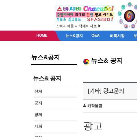
스빠시바를 시작페이지로 ▶
HOME
Q&A
뉴스&공지
벼룩시장
뉴스&공지
뉴스& 공지
뉴스& 공지
[기타] 광고문의
전체
공지
카작불곰
경제
광고
사회