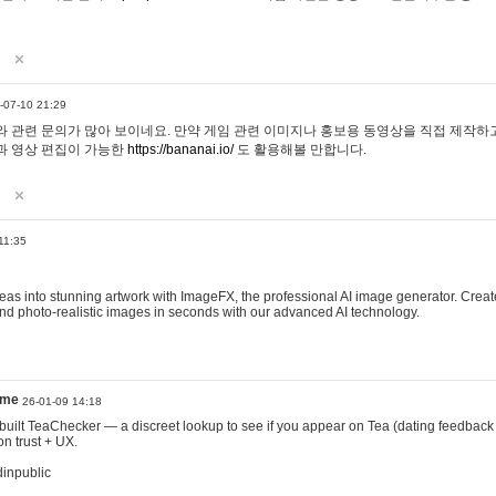
-07-10 21:29
 관련 문의가 많아 보이네요. 만약 게임 관련 이미지나 홍보용 동영상을 직접 제작하고 
과 영상 편집이 가능한
https://bananai.io/
도 활용해볼 만합니다.
11:35
eas into stunning artwork with ImageFX, the professional AI image generator. Create
, and photo-realistic images in seconds with our advanced AI technology.
ame
26-01-09 14:18
 I built TeaChecker — a discreet lookup to see if you appear on Tea (dating feedback
n trust + UX.
dinpublic