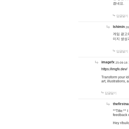
겠네요.
답글달기
lshimin
26
게임 광고와
미지 생성
답글달기
imagefx
25-09-16 
https://imgfx.dev/
Transform your id
art, illustrations
답글달기
thefirstn
**Title:**
feedback o
Hey r/buil