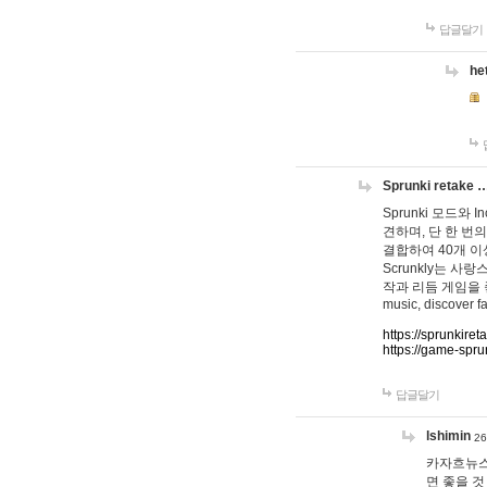
답글달기
he
Sprunki retake 
Sprunki 모드와
견하며, 단 한 번의
결합하여 40개 이
Scrunkly는 
작과 리듬 게임을 좋아하
music, discover fa
https://sprunkiret
https://game-spru
답글달기
lshimin
26
카자흐뉴스
면 좋을 것