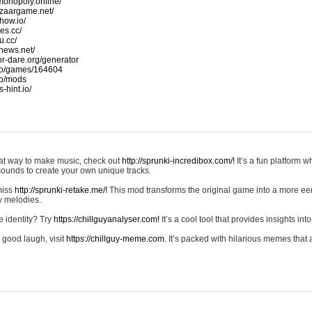
monopoly.online/
azaargame.net/
how.io/
nes.cc/
u.cc/
news.net/
-or-dare.org/generator
io/games/164604
io/mods
-hint.io/
reat way to make music, check out
http://sprunki-incredibox.com/!
It’s a fun platform 
sounds to create your own unique tracks.
 miss
http://sprunki-retake.me/!
This mod transforms the original game into a more ee
ky melodies.
e identity? Try
https://chillguyanalyser.com!
It’s a cool tool that provides insights into 
 good laugh, visit
https://chillguy-meme.com.
It’s packed with hilarious memes that 