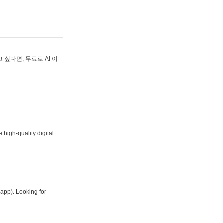
싶다면, 무료로 AI 이
 high-quality digital
 app). Looking for