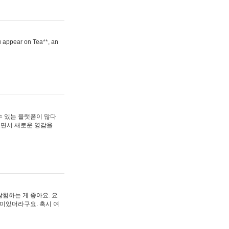
ou appear on Tea**, an
수 있는 플랫폼이 많다
보면서 새로운 영감을
험하는 게 좋아요. 요
재미있더라구요. 혹시 여