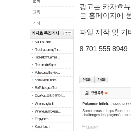
문화
광고는 카자흐뉴
교육
본 홈페이지에 
기타
파일 제작 및 기
카자흐 특집기사
more
51 Club Game
8 701 555 8949
The Unassuming Thr…
Top Platform Games…
The speed in Slope
Pokerogue: The Pok…
Snow Rider: Endles…
Re: Pokerogue: The…
댓글목록
948
Drive Mad: 물리 엔진이 …
When every fractio…
Pokemon Infinit…
24-08-14 17:
Some areas in
https://pokemoni
When every move ge…
challenges test players' proble
Empty room
Keep in touch
답글달기