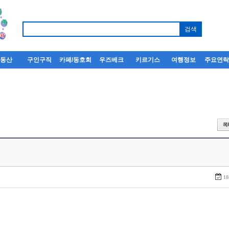
부동산
구인구직
카페/동호회
우즈베크
키르기스
여행정보
주요연
18