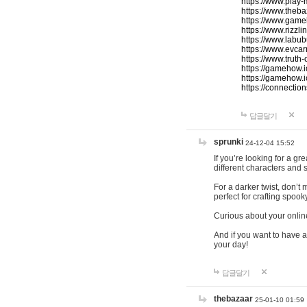
https://www.play-
https://www.theb
https://www.game
https://www.rizzli
https://www.labub
https://www.evcar
https://www.truth
https://gamehow.
https://gamehow.
https://connections
답글달기
sprunki
24-12-04 15:52
If you’re looking for a g
different characters and 
For a darker twist, don’t
perfect for crafting spoo
Curious about your onlin
And if you want to have a
your day!
답글달기
thebazaar
25-01-10 01:59