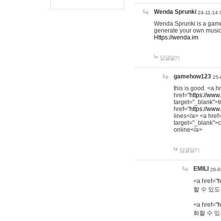
Wenda Sprunki
24-11-14 
Wenda Sprunki is a game t
generate your own music
Https://wenda.im
답글달기
gamehow123
25-
this is good. <a h
href="
https://www
target="_blank">t
href="
https://www
lines</a> <a href
target="_blank">c
online</a>
답글달기
EMILI
26-0
<a href="
h
할 수 있도
<a href="
h
화할 수 