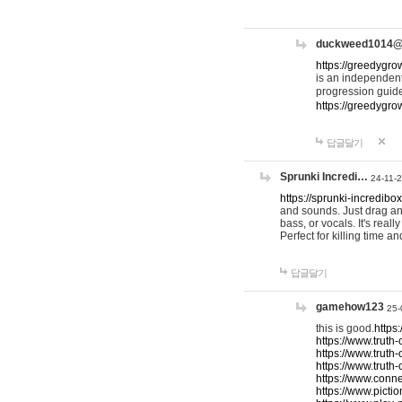
duckweed1014
https://greedygro
is an independent
progression guid
https://greedygr
답글달기
Sprunki Incredi…
24-11-
https://sprunki-incredibo
and sounds. Just drag an
bass, or vocals. It's rea
Perfect for killing time an
답글달기
gamehow123
25-
this is good.
https
https://www.truth-
https://www.truth-
https://www.truth
https://www.connec
https://www.pictio