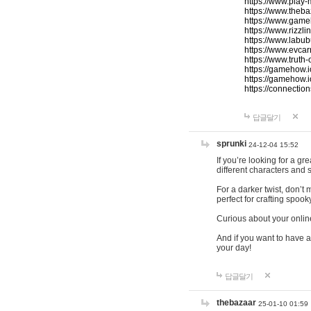
https://www.play-
https://www.theb
https://www.game
https://www.rizzli
https://www.labub
https://www.evcar
https://www.truth
https://gamehow.
https://gamehow.
https://connections
답글달기
sprunki
24-12-04 15:52
If you’re looking for a g
different characters and 
For a darker twist, don’t
perfect for crafting spoo
Curious about your onlin
And if you want to have a
your day!
답글달기
thebazaar
25-01-10 01:59