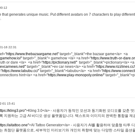
00:12
hat generates unique music. Put different avatars on 7 characters to play different
.
01-16 22:31
ref="
https://www.thebazaargame.net"
target="_blank">the bazaar game</a> <a
.gamehow.io/"
target="_blank"> gamehow </a> <a href="
https://www.truth-or-dare.o
ruth or dare </a> <a href="
https://pictionary.net/"
target="_blank">pictionary</a> <a
.evcarnews.net/"
target="_blank">ev car news</a> <a href="
https://www.rizzlines.cc/
="
https://www.labubu.cc/"
target="_blank">labubu</a> <a href="
https://www.connecti
onnections hint</a> <a href="
https://www.play-monopoly.online/"
target="_blank">
2-01 15:41
ttps://kling3.pro"
>Kling 3.0</a> - 사용자가 동적인 모션과 동기화된 오디오를 갖춘 
록 지원하는 고급 AI 비디오 생성 플랫폼입니다. 텍스트와 이미지의 완벽한 통합을 제공
ttps://aitattoo.one"
>AI Tattoo Generator</a> - 사용자가 AI를 활용하여 맞춤형 
있는 최첨단 플랫폼으로, 세부적인 미리보기와 개인의 취향에 맞는 다양한 스타일 옵션