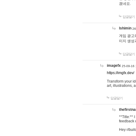
겠네요.
답글달기
lshimin
26
게임 광고와
미지 생성
답글달기
imagefx
25-09-16 
https://imgfx.dev/
Transform your id
art, illustrations
답글달기
thefirstn
**Title:**
feedback o
Hey r/buil