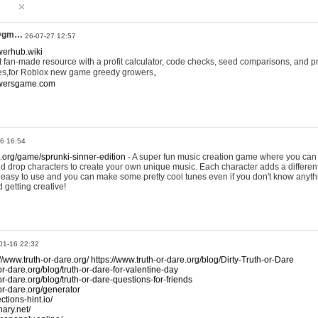
@gm…
26-07-27 12:57
werhub.wiki
 fan-made resource with a profit calculator, code checks, seed comparisons, and pr
es,for Roblox new game greedy growers。
owersgame.com
26 16:54
x.org/game/sprunki-sinner-edition
- A super fun music creation game where you can 
d drop characters to create your own unique music. Each character adds a differen
lly easy to use and you can make some pretty cool tunes even if you don't know anyt
d getting creative!
01-16 22:32
://www.truth-or-dare.org/
https://www.truth-or-dare.org/blog/Dirty-Truth-or-Dare
or-dare.org/blog/truth-or-dare-for-valentine-day
or-dare.org/blog/truth-or-dare-questions-for-friends
-or-dare.org/generator
tions-hint.io/
nary.net/