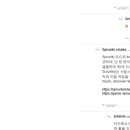
답글달기
he
Sprunki retake 
Sprunki 모드와
견하며, 단 한 번의
결합하여 40개 이
Scrunkly는 
작과 리듬 게임을 좋아하
music, discover fa
https://sprunkiret
https://game-spru
답글달기
lshimin
26
카자흐뉴스
면 좋을 것