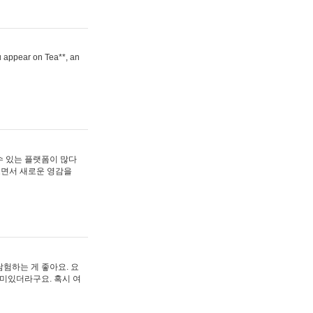
ou appear on Tea**, an
수 있는 플랫폼이 많다
보면서 새로운 영감을
험하는 게 좋아요. 요
재미있더라구요. 혹시 여