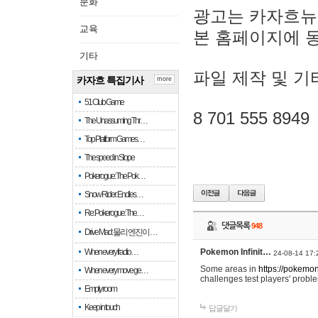
문화
광고는 카자흐뉴
교육
본 홈페이지에 
기타
파일 제작 및 기
카자흐 특집기사
more
51 Club Game
8 701 555 8949
The Unassuming Thr…
Top Platform Games…
The speed in Slope
Pokerogue: The Pok…
Snow Rider: Endles…
Re: Pokerogue: The…
댓글목록
948
Drive Mad: 물리 엔진이 …
When every fractio…
Pokemon Infinit…
24-08-14 17:
Some areas in
https://pokemoni
When every move ge…
challenges test players' proble
Empty room
Keep in touch
답글달기