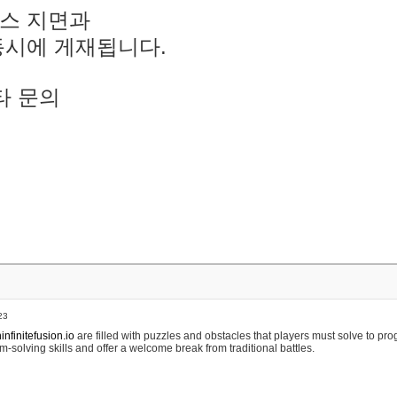
스 지면과
동시에 게재됩니다.
타 문의
23
nfinitefusion.io
are filled with puzzles and obstacles that players must solve to pr
m-solving skills and offer a welcome break from traditional battles.