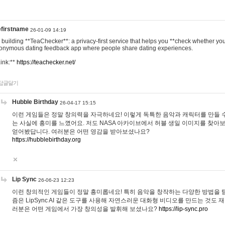
efirstname
26-01-09 14:19
m building **TeaChecker**: a privacy-first service that helps you **check whether y
onymous dating feedback app where people share dating experiences.
Link:**
https://teachecker.net/
답글달기
Hubble Birthday
26-04-17 15:15
이런 게임들은 정말 창의력을 자극하네요! 이렇게 독특한 음악과 캐릭터를 만들 
는 사실에 흥미를 느꼈어요. 저도 NASA 아카이브에서 허블 생일 이미지를 찾아
얻어봤답니다. 여러분은 어떤 영감을 받아보셨나요?
https://hubblebirthday.org
Lip Sync
26-06-23 12:23
이런 창의적인 게임들이 정말 흥미롭네요! 특히 음악을 창작하는 다양한 방법을 탐
즘은 LipSync AI 같은 도구를 사용해 자연스러운 대화형 비디오를 만드는 것도 
러분은 어떤 게임에서 가장 창의성을 발휘해 보셨나요?
https://lip-sync.pro