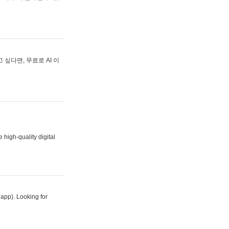
싶다면, 무료로 AI 이
 high-quality digital
 app). Looking for