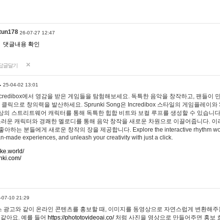
tun178
26-07-27 12:47
댓글내용 확인
답글달기
…
25-04-02 13:01
 Incredibox에서 영감을 받은 게임들을 탐험해보세요. 독특한 음악을 창작하고, 팬들이
 클릭으로 창의력을 발산하세요. Sprunki Song은 Incredibox 스타일의 게임플레이와 
상의 스트리트웨어 캐릭터를 통해 독특한 힙합 비트와 보컬 루프를 생성할 수 있습니다. 또한
사랑스러운 캐릭터와 경쾌한 멜로디를 통해 음악 창작을 새로운 차원으로 이끌어줍니다. 이
는 분들에게 새로운 창작의 장을 제공합니다. Explore the interactive rhythm world 
n-made experiences, and unleash your creativity with just a click.
ake.world/
nki.com/
-07-10 21:29
 광고와 같이 온라인 콘텐츠를 홍보할 때, 이미지를 동영상으로 자연스럽게 변환해주는
 같아요. 예를 들어
https://phototovideoai.co/
처럼 사진을 영상으로 만들어주면 홍보 효