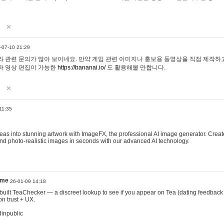
-07-10 21:29
 관련 문의가 많아 보이네요. 만약 게임 관련 이미지나 홍보용 동영상을 직접 제작하고 
과 영상 편집이 가능한
https://bananai.io/
도 활용해볼 만합니다.
11:35
eas into stunning artwork with ImageFX, the professional AI image generator. Create
, and photo-realistic images in seconds with our advanced AI technology.
ame
26-01-09 14:18
 I built TeaChecker — a discreet lookup to see if you appear on Tea (dating feedback
n trust + UX.
dinpublic