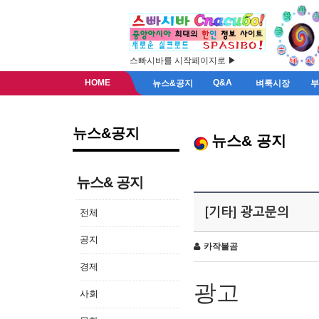
스빠시바를 시작페이지로 ▶
HOME
Q&A
뉴스&공지
벼룩시장
뉴스&공지
뉴스& 공지
뉴스& 공지
[기타] 광고문의
전체
공지
카작불곰
경제
광고
사회