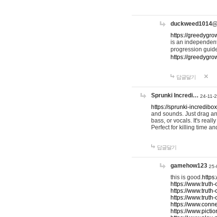
duckweed1014
https://greedygro
is an independent
progression guid
https://greedygr
답글달기
Sprunki Incredi…
24-11-
https://sprunki-incredibo
and sounds. Just drag an
bass, or vocals. It's rea
Perfect for killing time an
답글달기
gamehow123
25-
this is good.
https
https://www.truth-
https://www.truth-
https://www.truth
https://www.connec
https://www.pictio