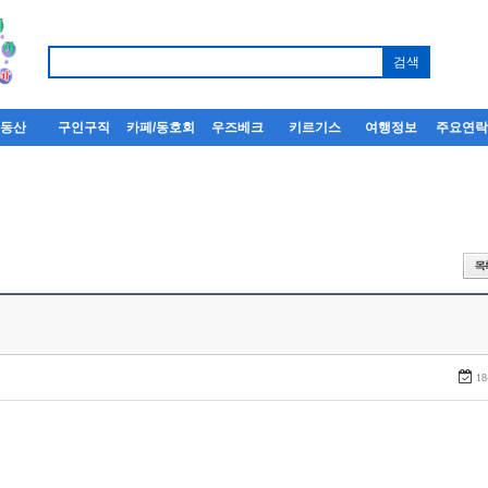
부동산
구인구직
카페/동호회
우즈베크
키르기스
여행정보
주요연
18