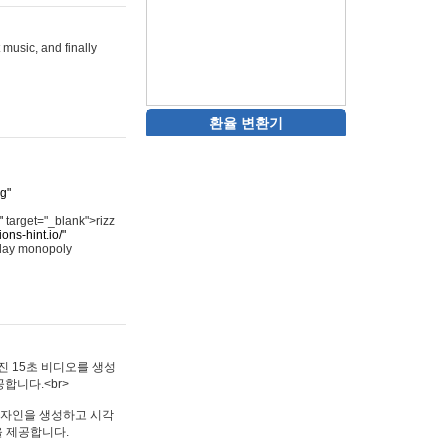
 music, and finally
환율 변환기
rg"
"
target="_blank">rizz
ons-hint.io/"
play monopoly
멋진 15초 비디오를 생성
합니다.<br>
타투 디자인을 생성하고 시각
을 제공합니다.