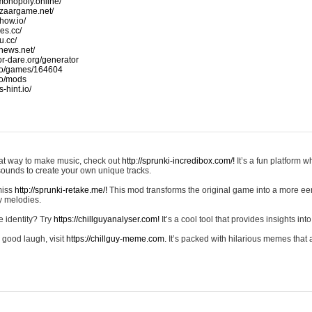
monopoly.online/
azaargame.net/
how.io/
nes.cc/
u.cc/
news.net/
-or-dare.org/generator
io/games/164604
io/mods
-hint.io/
reat way to make music, check out
http://sprunki-incredibox.com/!
It’s a fun platform 
sounds to create your own unique tracks.
 miss
http://sprunki-retake.me/!
This mod transforms the original game into a more ee
ky melodies.
e identity? Try
https://chillguyanalyser.com!
It’s a cool tool that provides insights into 
 good laugh, visit
https://chillguy-meme.com.
It’s packed with hilarious memes that 