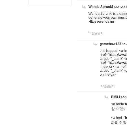
Wenda Sprunki
24-11-14 
Wenda Sprunki is a game t
generate your own music
Https://wenda.im
답글달기
gamehow123
25-
this is good. <a h
href="
https://www
target="_blank">t
href="
https://www
lines</a> <a href
target="_blank">c
online</a>
답글달기
EMILI
26-0
<a href="
h
할 수 있도
<a href="
h
화할 수 