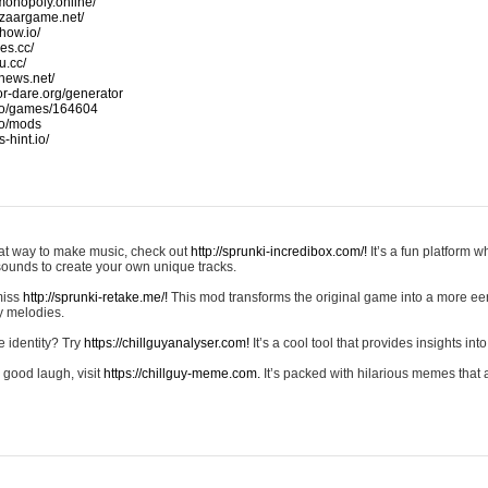
monopoly.online/
azaargame.net/
how.io/
nes.cc/
u.cc/
news.net/
-or-dare.org/generator
io/games/164604
io/mods
-hint.io/
reat way to make music, check out
http://sprunki-incredibox.com/!
It’s a fun platform 
sounds to create your own unique tracks.
 miss
http://sprunki-retake.me/!
This mod transforms the original game into a more ee
ky melodies.
e identity? Try
https://chillguyanalyser.com!
It’s a cool tool that provides insights into 
 good laugh, visit
https://chillguy-meme.com.
It’s packed with hilarious memes that 