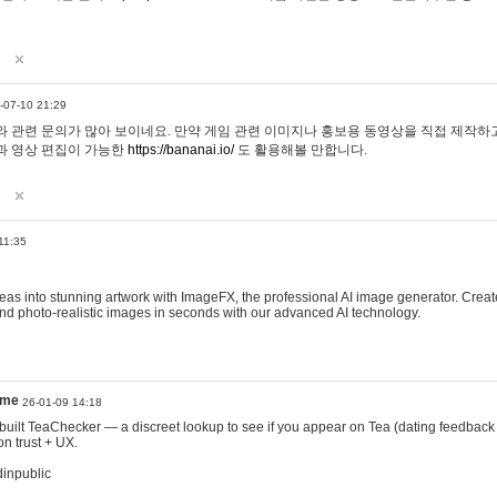
-07-10 21:29
 관련 문의가 많아 보이네요. 만약 게임 관련 이미지나 홍보용 동영상을 직접 제작하고 
과 영상 편집이 가능한
https://bananai.io/
도 활용해볼 만합니다.
11:35
eas into stunning artwork with ImageFX, the professional AI image generator. Create
, and photo-realistic images in seconds with our advanced AI technology.
ame
26-01-09 14:18
 I built TeaChecker — a discreet lookup to see if you appear on Tea (dating feedback
n trust + UX.
dinpublic