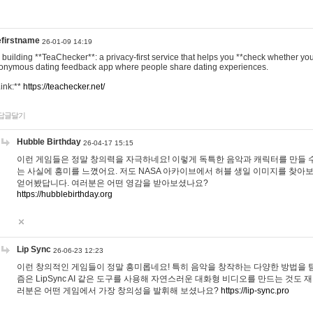
efirstname
26-01-09 14:19
m building **TeaChecker**: a privacy-first service that helps you **check whether y
onymous dating feedback app where people share dating experiences.
Link:**
https://teachecker.net/
답글달기
Hubble Birthday
26-04-17 15:15
이런 게임들은 정말 창의력을 자극하네요! 이렇게 독특한 음악과 캐릭터를 만들 
는 사실에 흥미를 느꼈어요. 저도 NASA 아카이브에서 허블 생일 이미지를 찾아
얻어봤답니다. 여러분은 어떤 영감을 받아보셨나요?
https://hubblebirthday.org
Lip Sync
26-06-23 12:23
이런 창의적인 게임들이 정말 흥미롭네요! 특히 음악을 창작하는 다양한 방법을 탐
즘은 LipSync AI 같은 도구를 사용해 자연스러운 대화형 비디오를 만드는 것도 
러분은 어떤 게임에서 가장 창의성을 발휘해 보셨나요?
https://lip-sync.pro