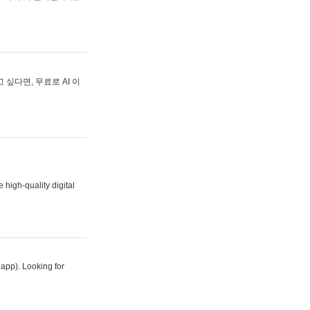
싶다면, 무료로 AI 이
 high-quality digital
 app). Looking for