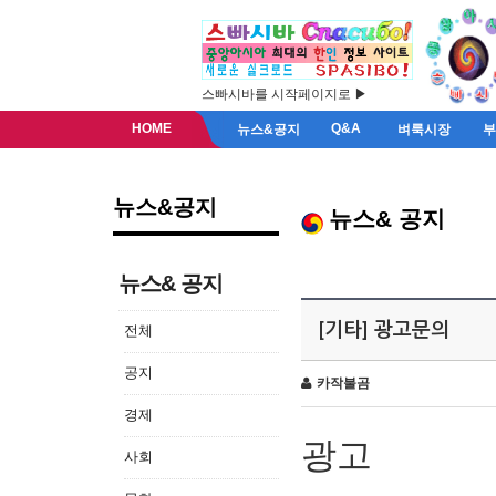
스빠시바를 시작페이지로 ▶
HOME
Q&A
뉴스&공지
벼룩시장
뉴스&공지
뉴스& 공지
뉴스& 공지
[기타] 광고문의
전체
공지
카작불곰
경제
광고
사회