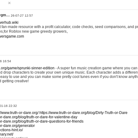
@gm…
26-07-27 12:57
werhub.wiki
 fan-made resource with a profit calculator, code checks, seed comparisons, and pr
es,for Roblox new game greedy growers。
owersgame.com
26 16:54
x.org/game/sprunki-sinner-edition
- A super fun music creation game where you can 
d drop characters to create your own unique music. Each character adds a differen
lly easy to use and you can make some pretty cool tunes even if you don't know anyt
d getting creative!
01-16 22:32
://www.truth-or-dare.org/
https://www.truth-or-dare.org/blog/Dirty-Truth-or-Dare
or-dare.org/blog/truth-or-dare-for-valentine-day
or-dare.org/blog/truth-or-dare-questions-for-friends
-or-dare.org/generator
tions-hint.io/
nary.net/