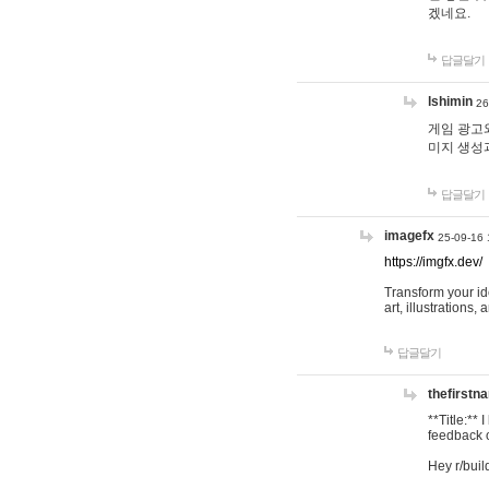
겠네요.
답글달기
lshimin
26
게임 광고와
미지 생성
답글달기
imagefx
25-09-16 
https://imgfx.dev/
Transform your id
art, illustrations
답글달기
thefirstn
**Title:**
feedback o
Hey r/buil