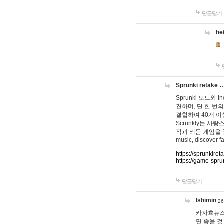
답글달기
he
Sprunki retake 
Sprunki 모드와
견하며, 단 한 번의
결합하여 40개 이
Scrunkly는 
작과 리듬 게임을 좋아하
music, discover fa
https://sprunkiret
https://game-spru
답글달기
lshimin
26
카자흐뉴스
면 좋을 것