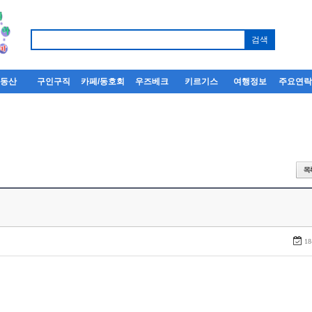
부동산
구인구직
카페/동호회
우즈베크
키르기스
여행정보
주요연
18