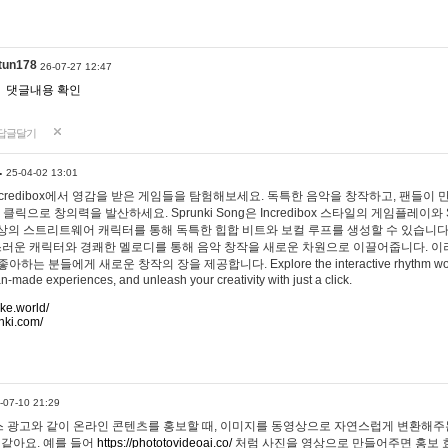
tun178
26-07-27 12:47
댓글내용 확인
답글달기
…
25-04-02 13:01
 Incredibox에서 영감을 받은 게임들을 탐험해보세요. 독특한 음악을 창작하고, 팬들이
 클릭으로 창의력을 발산하세요. Sprunki Song은 Incredibox 스타일의 게임플레이와 
상의 스트리트웨어 캐릭터를 통해 독특한 힙합 비트와 보컬 루프를 생성할 수 있습니다. 또한
사랑스러운 캐릭터와 경쾌한 멜로디를 통해 음악 창작을 새로운 차원으로 이끌어줍니다. 이
는 분들에게 새로운 창작의 장을 제공합니다. Explore the interactive rhythm world 
n-made experiences, and unleash your creativity with just a click.
ake.world/
nki.com/
-07-10 21:29
 광고와 같이 온라인 콘텐츠를 홍보할 때, 이미지를 동영상으로 자연스럽게 변환해주는
 같아요. 예를 들어
https://phototovideoai.co/
처럼 사진을 영상으로 만들어주면 홍보 효