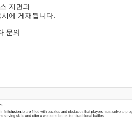
스 지면과
동시에 게재됩니다.
타 문의
23
nfinitefusion.io
are filled with puzzles and obstacles that players must solve to pr
m-solving skills and offer a welcome break from traditional battles.