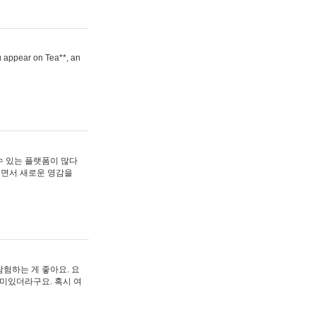
ou appear on Tea**, an
수 있는 플랫폼이 많다
보면서 새로운 영감을
험하는 게 좋아요. 요
재미있더라구요. 혹시 여