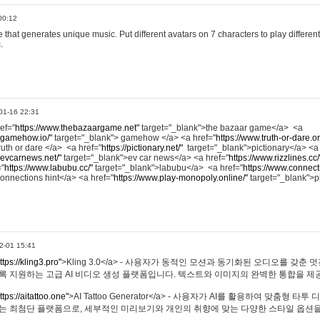
00:12
hat generates unique music. Put different avatars on 7 characters to play different
.
01-16 22:31
ref="
https://www.thebazaargame.net"
target="_blank">the bazaar game</a> <a
.gamehow.io/"
target="_blank"> gamehow </a> <a href="
https://www.truth-or-dare.o
ruth or dare </a> <a href="
https://pictionary.net/"
target="_blank">pictionary</a> <a
.evcarnews.net/"
target="_blank">ev car news</a> <a href="
https://www.rizzlines.cc/
="
https://www.labubu.cc/"
target="_blank">labubu</a> <a href="
https://www.connecti
onnections hint</a> <a href="
https://www.play-monopoly.online/"
target="_blank">
2-01 15:41
ttps://kling3.pro"
>Kling 3.0</a> - 사용자가 동적인 모션과 동기화된 오디오를 갖춘 
록 지원하는 고급 AI 비디오 생성 플랫폼입니다. 텍스트와 이미지의 완벽한 통합을 제공
ttps://aitattoo.one"
>AI Tattoo Generator</a> - 사용자가 AI를 활용하여 맞춤형 
있는 최첨단 플랫폼으로, 세부적인 미리보기와 개인의 취향에 맞는 다양한 스타일 옵션