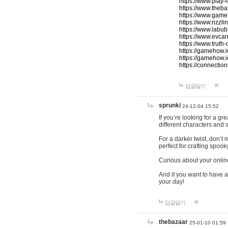
https://www.play-
https://www.theb
https://www.game
https://www.rizzli
https://www.labub
https://www.evcar
https://www.truth
https://gamehow.
https://gamehow.
https://connections
답글달기
sprunki
24-12-04 15:52
If you’re looking for a g
different characters and 
For a darker twist, don’t
perfect for crafting spoo
Curious about your onlin
And if you want to have a
your day!
답글달기
thebazaar
25-01-10 01:59