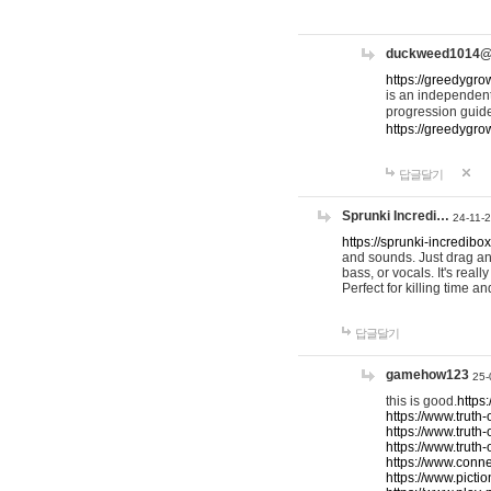
duckweed1014
https://greedygro
is an independent
progression guid
https://greedygr
답글달기
Sprunki Incredi…
24-11-
https://sprunki-incredibo
and sounds. Just drag an
bass, or vocals. It's rea
Perfect for killing time an
답글달기
gamehow123
25-
this is good.
https
https://www.truth-
https://www.truth-
https://www.truth
https://www.connec
https://www.pictio