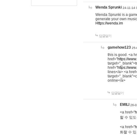
Wenda Sprunki
24-11-14 
Wenda Sprunki is a game t
generate your own music
Https://wenda.im
답글달기
gamehow123
25-
this is good. <a h
href="
https://www
target="_blank">t
href="
https://www
lines</a> <a href
target="_blank">c
online</a>
답글달기
EMILI
26-0
<a href="
h
할 수 있도
<a href="
h
화할 수 