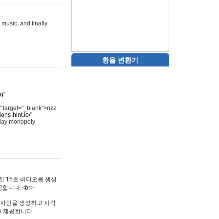
 music, and finally
환율 변환기
rg"
"
target="_blank">rizz
ons-hint.io/"
play monopoly
멋진 15초 비디오를 생성
합니다.<br>
타투 디자인을 생성하고 시각
을 제공합니다.