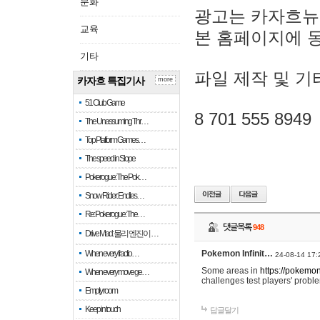
문화
광고는 카자흐뉴
교육
본 홈페이지에 
기타
파일 제작 및 기
카자흐 특집기사
more
51 Club Game
8 701 555 8949
The Unassuming Thr…
Top Platform Games…
The speed in Slope
Pokerogue: The Pok…
Snow Rider: Endles…
Re: Pokerogue: The…
댓글목록
948
Drive Mad: 물리 엔진이 …
When every fractio…
Pokemon Infinit…
24-08-14 17:
Some areas in
https://pokemoni
When every move ge…
challenges test players' proble
Empty room
Keep in touch
답글달기