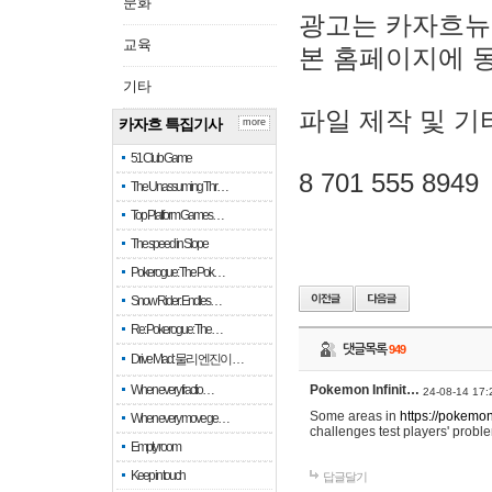
문화
광고는 카자흐뉴
교육
본 홈페이지에 
기타
파일 제작 및 기
카자흐 특집기사
more
51 Club Game
8 701 555 8949
The Unassuming Thr…
Top Platform Games…
The speed in Slope
Pokerogue: The Pok…
Snow Rider: Endles…
Re: Pokerogue: The…
댓글목록
949
Drive Mad: 물리 엔진이 …
When every fractio…
Pokemon Infinit…
24-08-14 17:
Some areas in
https://pokemoni
When every move ge…
challenges test players' proble
Empty room
Keep in touch
답글달기