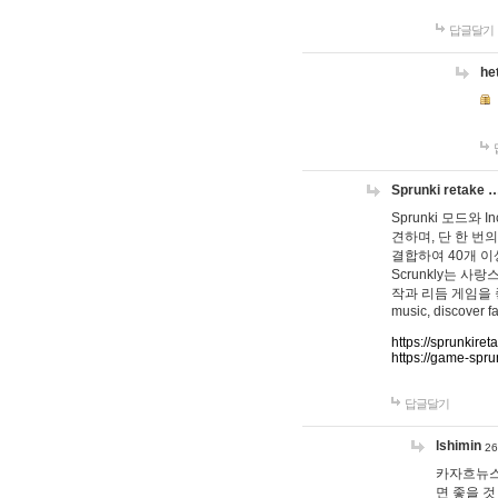
답글달기
he
Sprunki retake 
Sprunki 모드와
견하며, 단 한 번의
결합하여 40개 이
Scrunkly는 
작과 리듬 게임을 좋아하
music, discover fa
https://sprunkiret
https://game-spru
답글달기
lshimin
26
카자흐뉴스
면 좋을 것