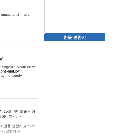
 music, and finally
환율 변환기
rg"
"
target="_blank">rizz
ons-hint.io/"
play monopoly
멋진 15초 비디오를 생성
합니다.<br>
타투 디자인을 생성하고 시각
을 제공합니다.