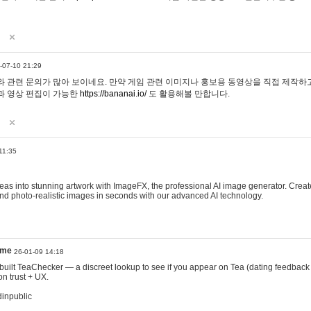
-07-10 21:29
 관련 문의가 많아 보이네요. 만약 게임 관련 이미지나 홍보용 동영상을 직접 제작하고 
과 영상 편집이 가능한
https://bananai.io/
도 활용해볼 만합니다.
11:35
eas into stunning artwork with ImageFX, the professional AI image generator. Create
, and photo-realistic images in seconds with our advanced AI technology.
ame
26-01-09 14:18
 I built TeaChecker — a discreet lookup to see if you appear on Tea (dating feedback
n trust + UX.
dinpublic