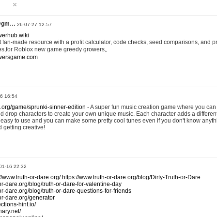
@gm…
26-07-27 12:57
werhub.wiki
 fan-made resource with a profit calculator, code checks, seed comparisons, and pr
es,for Roblox new game greedy growers。
owersgame.com
26 16:54
x.org/game/sprunki-sinner-edition
- A super fun music creation game where you can 
d drop characters to create your own unique music. Each character adds a differen
lly easy to use and you can make some pretty cool tunes even if you don't know anyt
d getting creative!
01-16 22:32
://www.truth-or-dare.org/
https://www.truth-or-dare.org/blog/Dirty-Truth-or-Dare
or-dare.org/blog/truth-or-dare-for-valentine-day
or-dare.org/blog/truth-or-dare-questions-for-friends
-or-dare.org/generator
tions-hint.io/
nary.net/