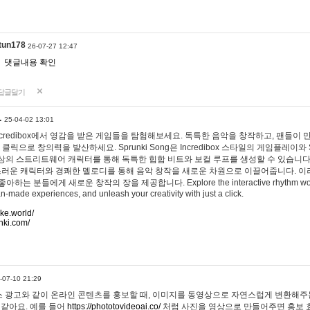
tun178
26-07-27 12:47
댓글내용 확인
답글달기
…
25-04-02 13:01
 Incredibox에서 영감을 받은 게임들을 탐험해보세요. 독특한 음악을 창작하고, 팬들이
 클릭으로 창의력을 발산하세요. Sprunki Song은 Incredibox 스타일의 게임플레이와 
상의 스트리트웨어 캐릭터를 통해 독특한 힙합 비트와 보컬 루프를 생성할 수 있습니다. 또한
사랑스러운 캐릭터와 경쾌한 멜로디를 통해 음악 창작을 새로운 차원으로 이끌어줍니다. 이
는 분들에게 새로운 창작의 장을 제공합니다. Explore the interactive rhythm world 
n-made experiences, and unleash your creativity with just a click.
ake.world/
nki.com/
-07-10 21:29
 광고와 같이 온라인 콘텐츠를 홍보할 때, 이미지를 동영상으로 자연스럽게 변환해주는
 같아요. 예를 들어
https://phototovideoai.co/
처럼 사진을 영상으로 만들어주면 홍보 효