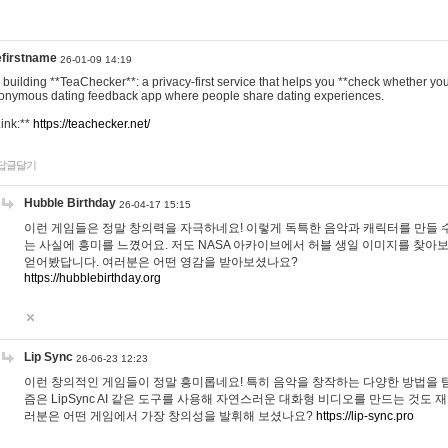
efirstname
26-01-09 14:19
m building **TeaChecker**: a privacy-first service that helps you **check whether y
onymous dating feedback app where people share dating experiences.
Link:**
https://teachecker.net/
답글달기
Hubble Birthday
26-04-17 15:15
이런 게임들은 정말 창의력을 자극하네요! 이렇게 독특한 음악과 캐릭터를 만들 
는 사실에 흥미를 느꼈어요. 저도 NASA 아카이브에서 허블 생일 이미지를 찾아
얻어봤답니다. 여러분은 어떤 영감을 받아보셨나요?
https://hubblebirthday.org
Lip Sync
26-06-23 12:23
이런 창의적인 게임들이 정말 흥미롭네요! 특히 음악을 창작하는 다양한 방법을 탐
즘은 LipSync AI 같은 도구를 사용해 자연스러운 대화형 비디오를 만드는 것도 
러분은 어떤 게임에서 가장 창의성을 발휘해 보셨나요?
https://lip-sync.pro