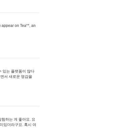
ou appear on Tea**, an
수 있는 플랫폼이 많다
보면서 새로운 영감을
험하는 게 좋아요. 요
재미있더라구요. 혹시 여