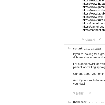
https://www.play-
https://www.theb
https://www.game
https://www.rizzli
https://www.labub
https://www.evcar
https://www.truth
https://gamehow.
https://gamehow.
https://connections
답글달기
sprunki
24-12-04 15:52
If you’re looking for a g
different characters and 
For a darker twist, don’t
perfect for crafting spoo
Curious about your onlin
And if you want to have a
your day!
답글달기
thebazaar
25-01-10 01:59