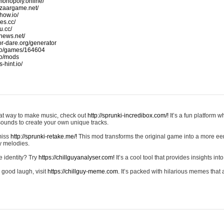
monopoly.online/
azaargame.net/
how.io/
nes.cc/
u.cc/
news.net/
-or-dare.org/generator
io/games/164604
io/mods
-hint.io/
reat way to make music, check out
http://sprunki-incredibox.com/!
It’s a fun platform 
sounds to create your own unique tracks.
 miss
http://sprunki-retake.me/!
This mod transforms the original game into a more ee
ky melodies.
e identity? Try
https://chillguyanalyser.com!
It’s a cool tool that provides insights into 
 good laugh, visit
https://chillguy-meme.com.
It’s packed with hilarious memes that 