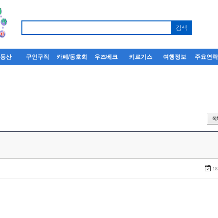
부동산
구인구직
카페/동호회
우즈베크
키르기스
여행정보
주요연
18