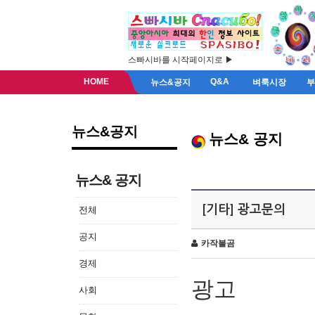
스빠시바를 시작페이지로 ▶
HOME
Q&A
뉴스&공지
벼룩시장
뉴스&공지
뉴스& 공지
뉴스& 공지
[기타] 광고문의
전체
공지
카작불곰
경제
광고
사회