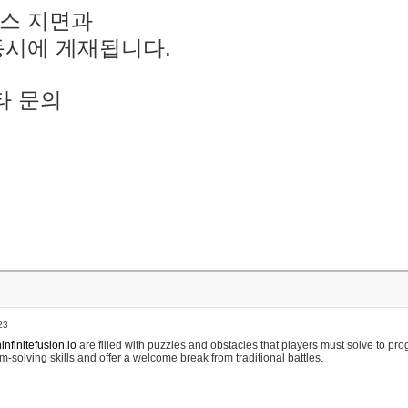
스 지면과
동시에 게재됩니다.
타 문의
23
nfinitefusion.io
are filled with puzzles and obstacles that players must solve to pr
m-solving skills and offer a welcome break from traditional battles.