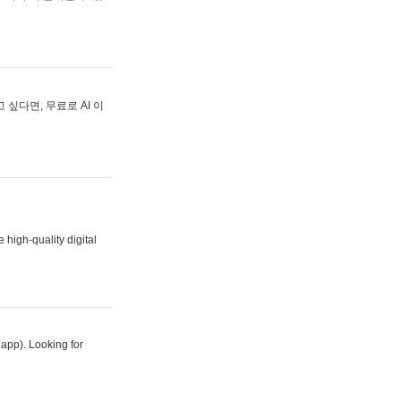
싶다면, 무료로 AI 이
 high-quality digital
 app). Looking for