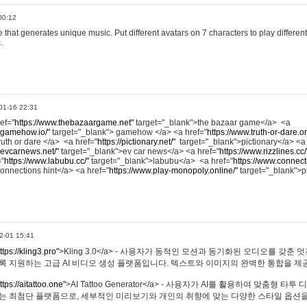
00:12
hat generates unique music. Put different avatars on 7 characters to play different
.
01-16 22:31
ref="
https://www.thebazaargame.net"
target="_blank">the bazaar game</a> <a
.gamehow.io/"
target="_blank"> gamehow </a> <a href="
https://www.truth-or-dare.o
ruth or dare </a> <a href="
https://pictionary.net/"
target="_blank">pictionary</a> <a
.evcarnews.net/"
target="_blank">ev car news</a> <a href="
https://www.rizzlines.cc/
="
https://www.labubu.cc/"
target="_blank">labubu</a> <a href="
https://www.connecti
onnections hint</a> <a href="
https://www.play-monopoly.online/"
target="_blank">
2-01 15:41
ttps://kling3.pro"
>Kling 3.0</a> - 사용자가 동적인 모션과 동기화된 오디오를 갖춘 
록 지원하는 고급 AI 비디오 생성 플랫폼입니다. 텍스트와 이미지의 완벽한 통합을 제공
ttps://aitattoo.one"
>AI Tattoo Generator</a> - 사용자가 AI를 활용하여 맞춤형 
있는 최첨단 플랫폼으로, 세부적인 미리보기와 개인의 취향에 맞는 다양한 스타일 옵션