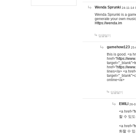
Wenda Sprunki
24-11-14 
Wenda Sprunki is a game t
generate your own music
Https://wenda.im
답글달기
gamehow123
25-
this is good. <a h
href="
https://www
target="_blank">t
href="
https://www
lines</a> <a href
target="_blank">c
online</a>
답글달기
EMILI
26-0
<a href="
h
할 수 있도
<a href="
h
화할 수 