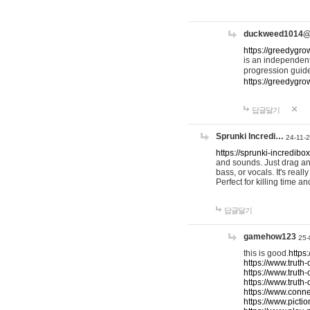
duckweed1014
https://greedygro
is an independent
progression guid
https://greedygr
답글달기
Sprunki Incredi…
24-11-
https://sprunki-incredibo
and sounds. Just drag an
bass, or vocals. It's rea
Perfect for killing time an
답글달기
gamehow123
25-
this is good.
https
https://www.truth-
https://www.truth-
https://www.truth
https://www.connec
https://www.pictio