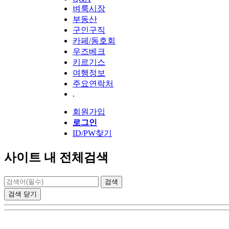
벼룩시장
부동산
구인구직
카페/동호회
우즈베크
키르기스
여행정보
주요연락처
.
회원가입
로그인
ID/PW찾기
사이트 내 전체검색
검색
닫기