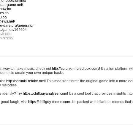
monopoly.online/
azaargame.net/
how.io/
nes.cc/
u.cc/
news.net/
-or-dare.org/generator
io/games/164604
io/mods
-hint.io/
reat way to make music, check out
http://sprunki-incredibox.com/!
It’s a fun platform 
sounds to create your own unique tracks.
 miss
http://sprunki-retake.me/!
This mod transforms the original game into a more ee
ky melodies.
e identity? Try
https://chillguyanalyser.com!
It’s a cool tool that provides insights into 
 good laugh, visit
https://chillguy-meme.com.
It’s packed with hilarious memes that 