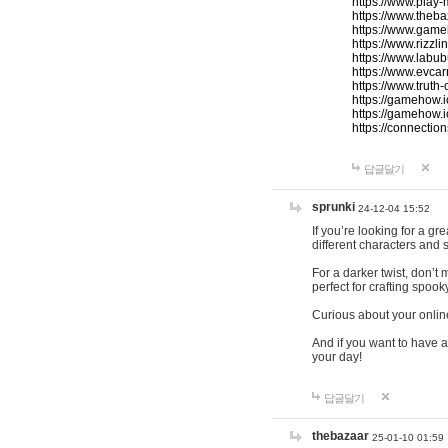
https://www.play-
https://www.theb
https://www.game
https://www.rizzli
https://www.labub
https://www.evcar
https://www.truth
https://gamehow.
https://gamehow.
https://connections
답글달기
sprunki
24-12-04 15:52
If you’re looking for a g
different characters and 
For a darker twist, don’t
perfect for crafting spoo
Curious about your onlin
And if you want to have a
your day!
답글달기
thebazaar
25-01-10 01:59