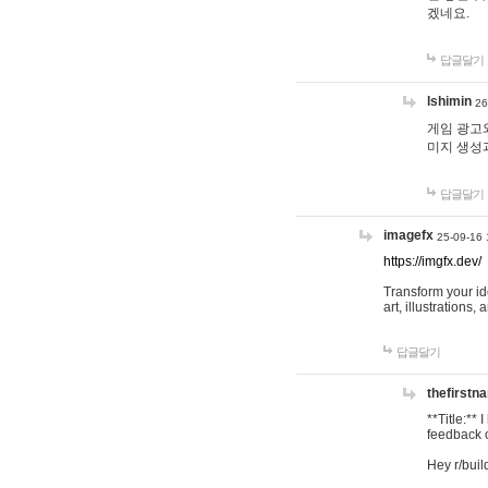
겠네요.
답글달기
lshimin
26
게임 광고와
미지 생성
답글달기
imagefx
25-09-16 
https://imgfx.dev/
Transform your id
art, illustrations
답글달기
thefirstn
**Title:**
feedback o
Hey r/buil