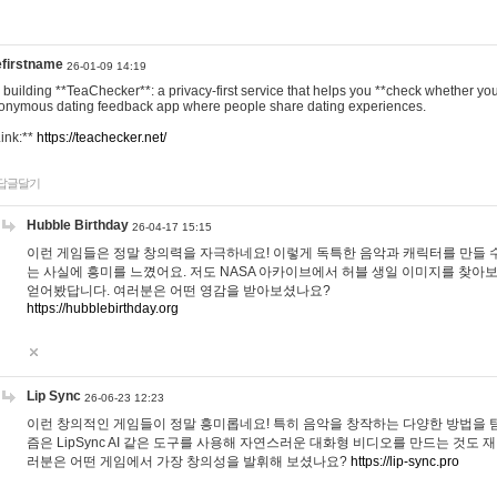
efirstname
26-01-09 14:19
m building **TeaChecker**: a privacy-first service that helps you **check whether y
onymous dating feedback app where people share dating experiences.
Link:**
https://teachecker.net/
답글달기
Hubble Birthday
26-04-17 15:15
이런 게임들은 정말 창의력을 자극하네요! 이렇게 독특한 음악과 캐릭터를 만들 
는 사실에 흥미를 느꼈어요. 저도 NASA 아카이브에서 허블 생일 이미지를 찾아
얻어봤답니다. 여러분은 어떤 영감을 받아보셨나요?
https://hubblebirthday.org
Lip Sync
26-06-23 12:23
이런 창의적인 게임들이 정말 흥미롭네요! 특히 음악을 창작하는 다양한 방법을 탐
즘은 LipSync AI 같은 도구를 사용해 자연스러운 대화형 비디오를 만드는 것도 
러분은 어떤 게임에서 가장 창의성을 발휘해 보셨나요?
https://lip-sync.pro