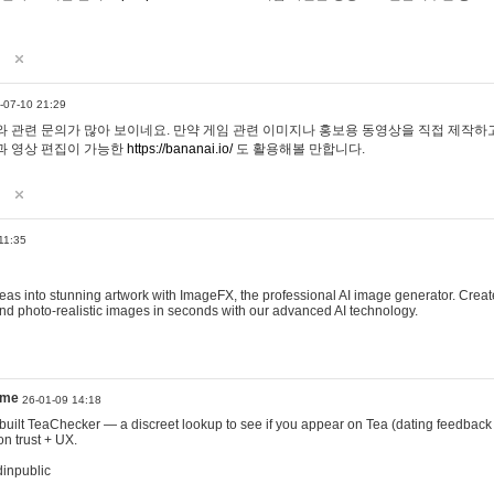
-07-10 21:29
 관련 문의가 많아 보이네요. 만약 게임 관련 이미지나 홍보용 동영상을 직접 제작하고 
과 영상 편집이 가능한
https://bananai.io/
도 활용해볼 만합니다.
11:35
eas into stunning artwork with ImageFX, the professional AI image generator. Create
, and photo-realistic images in seconds with our advanced AI technology.
ame
26-01-09 14:18
 I built TeaChecker — a discreet lookup to see if you appear on Tea (dating feedback
n trust + UX.
dinpublic