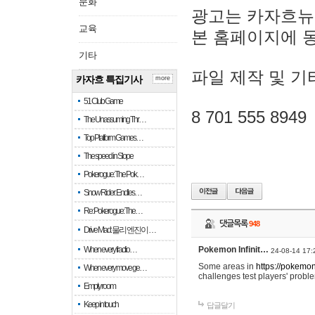
문화
광고는 카자흐뉴
교육
본 홈페이지에 
기타
파일 제작 및 기
카자흐 특집기사
more
51 Club Game
8 701 555 8949
The Unassuming Thr…
Top Platform Games…
The speed in Slope
Pokerogue: The Pok…
Snow Rider: Endles…
Re: Pokerogue: The…
댓글목록
948
Drive Mad: 물리 엔진이 …
When every fractio…
Pokemon Infinit…
24-08-14 17:
Some areas in
https://pokemoni
When every move ge…
challenges test players' proble
Empty room
Keep in touch
답글달기