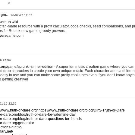
@gm…
26-07-27 12:57
werhub.wiki
 fan-made resource with a profit calculator, code checks, seed comparisons, and pr
es,for Roblox new game greedy growers。
owersgame.com
26 16:54
x.org/game/sprunki-sinner-edition
- A super fun music creation game where you can 
d drop characters to create your own unique music. Each character adds a differen
lly easy to use and you can make some pretty cool tunes even if you don't know anyt
d getting creative!
01-16 22:32
://www.truth-or-dare.org/
https://www.truth-or-dare.org/blog/Dirty-Truth-or-Dare
or-dare.org/blog/truth-or-dare-for-valentine-day
or-dare.org/blog/truth-or-dare-questions-for-friends
-or-dare.org/generator
tions-hint.io/
nary.net/