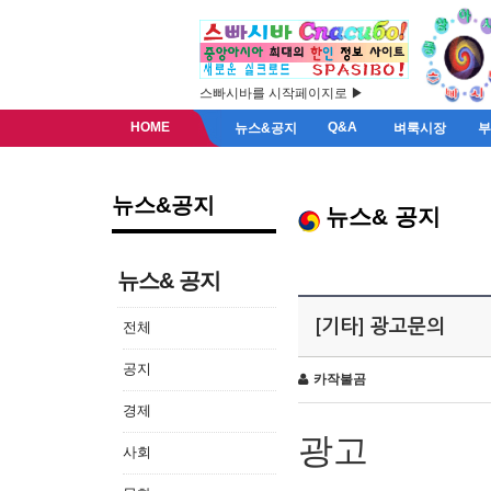
스빠시바를 시작페이지로 ▶
HOME
Q&A
뉴스&공지
벼룩시장
뉴스&공지
뉴스& 공지
뉴스& 공지
[기타] 광고문의
전체
공지
카작불곰
경제
광고
사회