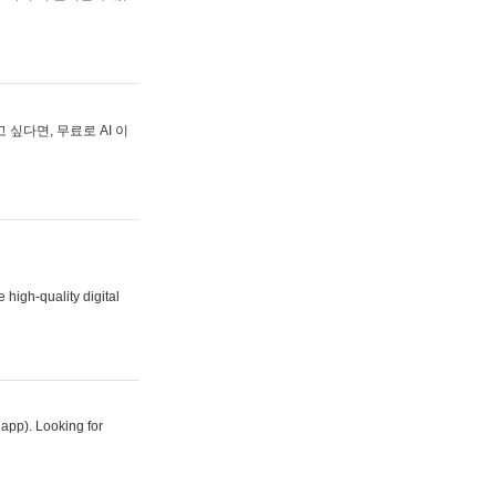
싶다면, 무료로 AI 이
 high-quality digital
 app). Looking for