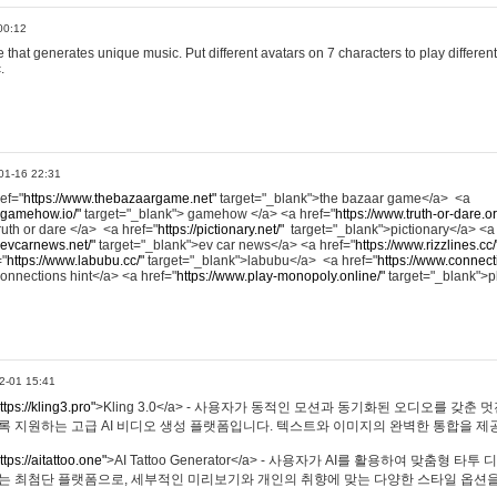
00:12
hat generates unique music. Put different avatars on 7 characters to play different
.
01-16 22:31
ref="
https://www.thebazaargame.net"
target="_blank">the bazaar game</a> <a
.gamehow.io/"
target="_blank"> gamehow </a> <a href="
https://www.truth-or-dare.o
ruth or dare </a> <a href="
https://pictionary.net/"
target="_blank">pictionary</a> <a
.evcarnews.net/"
target="_blank">ev car news</a> <a href="
https://www.rizzlines.cc/
="
https://www.labubu.cc/"
target="_blank">labubu</a> <a href="
https://www.connecti
onnections hint</a> <a href="
https://www.play-monopoly.online/"
target="_blank">
2-01 15:41
ttps://kling3.pro"
>Kling 3.0</a> - 사용자가 동적인 모션과 동기화된 오디오를 갖춘 
록 지원하는 고급 AI 비디오 생성 플랫폼입니다. 텍스트와 이미지의 완벽한 통합을 제공
ttps://aitattoo.one"
>AI Tattoo Generator</a> - 사용자가 AI를 활용하여 맞춤형 
있는 최첨단 플랫폼으로, 세부적인 미리보기와 개인의 취향에 맞는 다양한 스타일 옵션