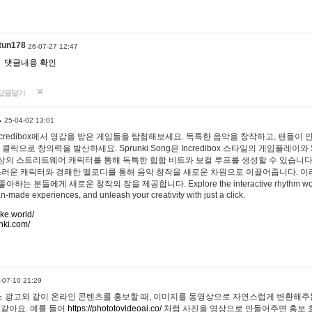
tun178
26-07-27 12:47
댓글내용 확인
답글달기
…
25-04-02 13:01
 Incredibox에서 영감을 받은 게임들을 탐험해보세요. 독특한 음악을 창작하고, 팬들이
 클릭으로 창의력을 발산하세요. Sprunki Song은 Incredibox 스타일의 게임플레이와 
상의 스트리트웨어 캐릭터를 통해 독특한 힙합 비트와 보컬 루프를 생성할 수 있습니다. 또한
사랑스러운 캐릭터와 경쾌한 멜로디를 통해 음악 창작을 새로운 차원으로 이끌어줍니다. 이
는 분들에게 새로운 창작의 장을 제공합니다. Explore the interactive rhythm world 
n-made experiences, and unleash your creativity with just a click.
ake.world/
nki.com/
-07-10 21:29
 광고와 같이 온라인 콘텐츠를 홍보할 때, 이미지를 동영상으로 자연스럽게 변환해주는
 같아요. 예를 들어
https://phototovideoai.co/
처럼 사진을 영상으로 만들어주면 홍보 효