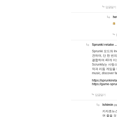
답글달기
he
Sprunki retake 
Sprunki 모드와
견하며, 단 한 번의
결합하여 40개 이
Scrunkly는 
작과 리듬 게임을 좋아하
music, discover fa
https://sprunkiret
https://game-spru
답글달기
lshimin
26
카자흐뉴스
면 좋을 것