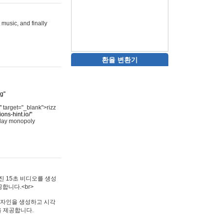
 music, and finally
환율 변환기
rg"
"
target="_blank">rizz
ons-hint.io/"
play monopoly
멋진 15초 비디오를 생성
합니다.<br>
타투 디자인을 생성하고 시각
을 제공합니다.