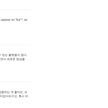
ou appear on Tea**, an
수 있는 플랫폼이 많다
보면서 새로운 영감을
험하는 게 좋아요. 요
재미있더라구요. 혹시 여