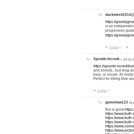
duckweed1014
https://greedygro
is an independent
progression guid
https://greedygr
답글달기
Sprunki Incredi…
24-11-
https://sprunki-incredibo
and sounds. Just drag an
bass, or vocals. It's rea
Perfect for killing time an
답글달기
gamehow123
25-
this is good.
https
https://www.truth-
https://www.truth-
https://www.truth
https://www.connec
https://www.pictio