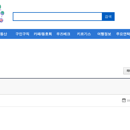
부동산
구인구직
카페/동호회
우즈베크
키르기스
여행정보
주요연
18