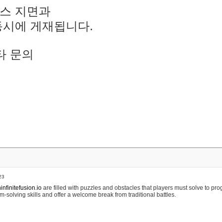
스 지면과
동시에 게재됩니다.
타 문의
23
nfinitefusion.io
are filled with puzzles and obstacles that players must solve to pr
m-solving skills and offer a welcome break from traditional battles.