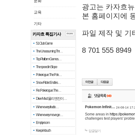
문화
광고는 카자흐뉴
교육
본 홈페이지에 
기타
파일 제작 및 기
카자흐 특집기사
more
51 Club Game
8 701 555 8949
The Unassuming Thr…
Top Platform Games…
The speed in Slope
Pokerogue: The Pok…
Snow Rider: Endles…
Re: Pokerogue: The…
댓글목록
949
Drive Mad: 물리 엔진이 …
When every fractio…
Pokemon Infinit…
24-08-14 17:
Some areas in
https://pokemoni
When every move ge…
challenges test players' proble
Empty room
Keep in touch
답글달기