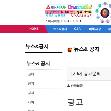
스빠시바를 시작페이지로 ▶
HOME
Q&A
뉴스&공지
벼룩시장
뉴스&공지
뉴스& 공지
뉴스& 공지
[기타] 광고문의
전체
공지
카작불곰
경제
광고
사회