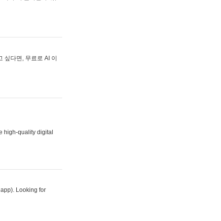
싶다면, 무료로 AI 이
 high-quality digital
 app). Looking for