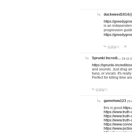
duckweed1014
https://greedygro
is an independent
progression guid
https://greedygr
답글달기
Sprunki Incredi…
24-11-
https://sprunki-incredibo
and sounds. Just drag an
bass, or vocals. It's rea
Perfect for killing time an
답글달기
gamehow123
25-
this is good.
https
https://www.truth-
https://www.truth-
https://www.truth
https://www.connec
https://www.pictio