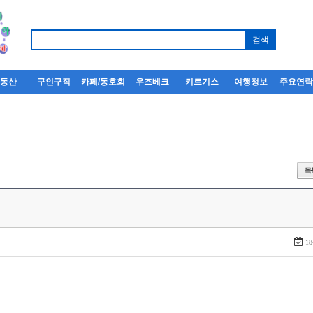
부동산
구인구직
카페/동호회
우즈베크
키르기스
여행정보
주요연
18