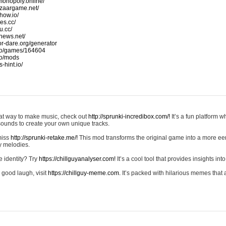
monopoly.online/
azaargame.net/
how.io/
nes.cc/
u.cc/
news.net/
-or-dare.org/generator
io/games/164604
io/mods
-hint.io/
reat way to make music, check out
http://sprunki-incredibox.com/!
It’s a fun platform 
sounds to create your own unique tracks.
 miss
http://sprunki-retake.me/!
This mod transforms the original game into a more ee
ky melodies.
e identity? Try
https://chillguyanalyser.com!
It’s a cool tool that provides insights into 
 good laugh, visit
https://chillguy-meme.com.
It’s packed with hilarious memes that 