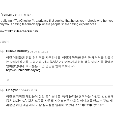
efirstname
26-01-09 14:19
m building **TeaChecker**: a privacy-first service that helps you **check whether y
onymous dating feedback app where people share dating experiences.
Link:**
https://teachecker.net/
답글달기
Hubble Birthday
26-04-17 15:15
이런 게임들은 정말 창의력을 자극하네요! 이렇게 독특한 음악과 캐릭터를 만들 
는 사실에 흥미를 느꼈어요. 저도 NASA 아카이브에서 허블 생일 이미지를 찾아
얻어봤답니다. 여러분은 어떤 영감을 받아보셨나요?
https://hubblebirthday.org
Lip Sync
26-06-23 12:23
이런 창의적인 게임들이 정말 흥미롭네요! 특히 음악을 창작하는 다양한 방법을 탐
즘은 LipSync AI 같은 도구를 사용해 자연스러운 대화형 비디오를 만드는 것도 
러분은 어떤 게임에서 가장 창의성을 발휘해 보셨나요?
https://lip-sync.pro