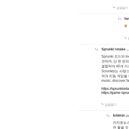
답글달기
he
Sprunki retake 
Sprunki 모드와
견하며, 단 한 번의
결합하여 40개 이
Scrunkly는 
작과 리듬 게임을 좋아하
music, discover fa
https://sprunkiret
https://game-spru
답글달기
lshimin
26
카자흐뉴스
면 좋을 것