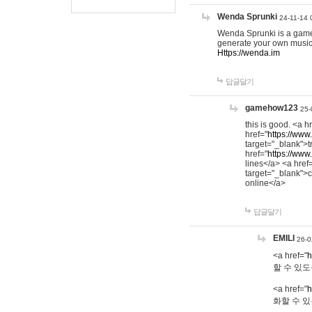
Wenda Sprunki
24-11-14 
Wenda Sprunki is a game t
generate your own music
Https://wenda.im
답글달기
gamehow123
25-
this is good. <a h
href="
https://www
target="_blank">t
href="
https://www
lines</a> <a href
target="_blank">c
online</a>
답글달기
EMILI
26-0
<a href="
h
할 수 있도
<a href="
h
화할 수 