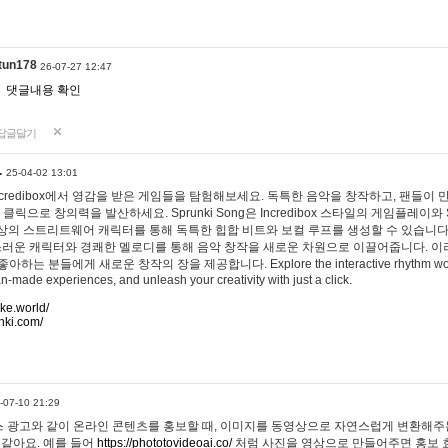
tun178
26-07-27 12:47
댓글내용 확인
답글달기
…
25-04-02 13:01
 Incredibox에서 영감을 받은 게임들을 탐험해보세요. 독특한 음악을 창작하고, 팬들이
 클릭으로 창의력을 발산하세요. Sprunki Song은 Incredibox 스타일의 게임플레이와 
상의 스트리트웨어 캐릭터를 통해 독특한 힙합 비트와 보컬 루프를 생성할 수 있습니다. 또한
사랑스러운 캐릭터와 경쾌한 멜로디를 통해 음악 창작을 새로운 차원으로 이끌어줍니다. 이
는 분들에게 새로운 창작의 장을 제공합니다. Explore the interactive rhythm world 
n-made experiences, and unleash your creativity with just a click.
ake.world/
nki.com/
-07-10 21:29
 광고와 같이 온라인 콘텐츠를 홍보할 때, 이미지를 동영상으로 자연스럽게 변환해주는
 같아요. 예를 들어
https://phototovideoai.co/
처럼 사진을 영상으로 만들어주면 홍보 효