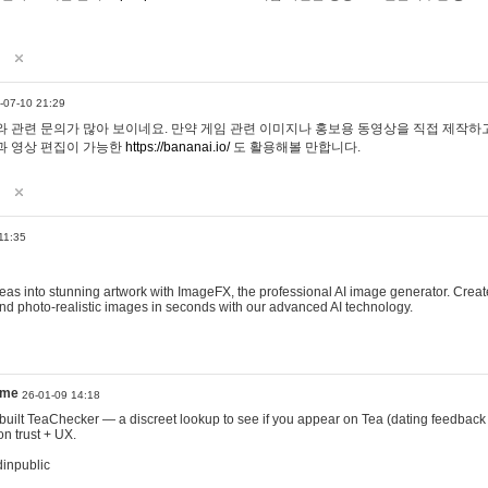
-07-10 21:29
 관련 문의가 많아 보이네요. 만약 게임 관련 이미지나 홍보용 동영상을 직접 제작하고 
과 영상 편집이 가능한
https://bananai.io/
도 활용해볼 만합니다.
11:35
eas into stunning artwork with ImageFX, the professional AI image generator. Create
, and photo-realistic images in seconds with our advanced AI technology.
ame
26-01-09 14:18
 I built TeaChecker — a discreet lookup to see if you appear on Tea (dating feedback
n trust + UX.
dinpublic