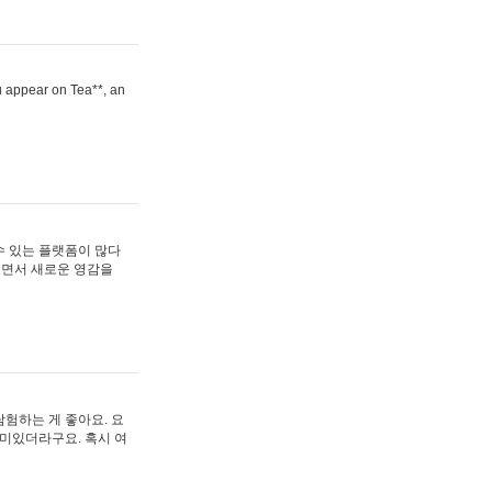
ou appear on Tea**, an
수 있는 플랫폼이 많다
보면서 새로운 영감을
험하는 게 좋아요. 요
재미있더라구요. 혹시 여