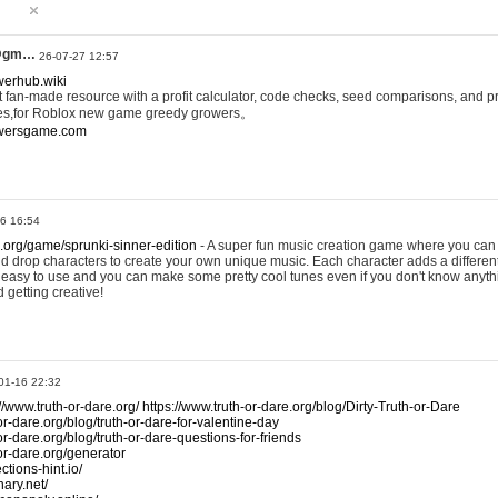
@gm…
26-07-27 12:57
werhub.wiki
 fan-made resource with a profit calculator, code checks, seed comparisons, and pr
es,for Roblox new game greedy growers。
owersgame.com
26 16:54
x.org/game/sprunki-sinner-edition
- A super fun music creation game where you can 
d drop characters to create your own unique music. Each character adds a differen
lly easy to use and you can make some pretty cool tunes even if you don't know anyt
d getting creative!
01-16 22:32
://www.truth-or-dare.org/
https://www.truth-or-dare.org/blog/Dirty-Truth-or-Dare
or-dare.org/blog/truth-or-dare-for-valentine-day
or-dare.org/blog/truth-or-dare-questions-for-friends
-or-dare.org/generator
tions-hint.io/
nary.net/