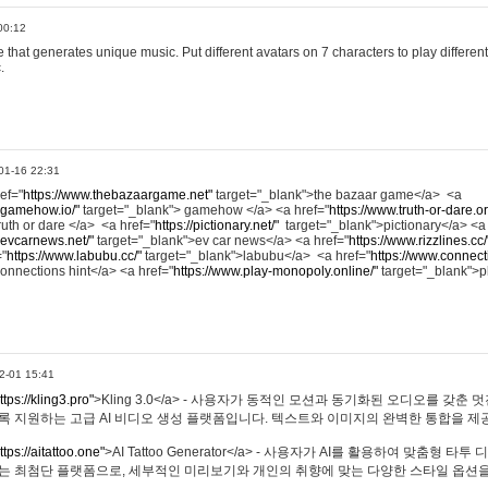
00:12
hat generates unique music. Put different avatars on 7 characters to play different
.
01-16 22:31
ref="
https://www.thebazaargame.net"
target="_blank">the bazaar game</a> <a
.gamehow.io/"
target="_blank"> gamehow </a> <a href="
https://www.truth-or-dare.o
ruth or dare </a> <a href="
https://pictionary.net/"
target="_blank">pictionary</a> <a
.evcarnews.net/"
target="_blank">ev car news</a> <a href="
https://www.rizzlines.cc/
="
https://www.labubu.cc/"
target="_blank">labubu</a> <a href="
https://www.connecti
onnections hint</a> <a href="
https://www.play-monopoly.online/"
target="_blank">
2-01 15:41
ttps://kling3.pro"
>Kling 3.0</a> - 사용자가 동적인 모션과 동기화된 오디오를 갖춘 
록 지원하는 고급 AI 비디오 생성 플랫폼입니다. 텍스트와 이미지의 완벽한 통합을 제공
ttps://aitattoo.one"
>AI Tattoo Generator</a> - 사용자가 AI를 활용하여 맞춤형 
있는 최첨단 플랫폼으로, 세부적인 미리보기와 개인의 취향에 맞는 다양한 스타일 옵션