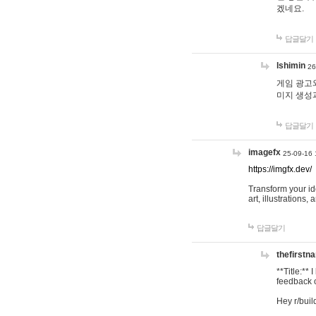
겠네요.
답글달기
lshimin
26
게임 광고와
미지 생성
답글달기
imagefx
25-09-16 
https://imgfx.dev/
Transform your id
art, illustrations
답글달기
thefirstn
**Title:**
feedback o
Hey r/buil