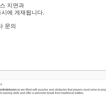
스 지면과
동시에 게재됩니다.
타 문의
23
nfinitefusion.io
are filled with puzzles and obstacles that players must solve to pr
m-solving skills and offer a welcome break from traditional battles.