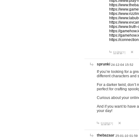
https://www.play-
https://www.theb
https://www.game
https://www.rizzli
https://www.labub
https://www.evcar
https://www.truth
https://gamehow.
https://gamehow.
https://connections
답글달기
sprunki
24-12-04 15:52
If you’re looking for a g
different characters and 
For a darker twist, don’t
perfect for crafting spoo
Curious about your onlin
And if you want to have a
your day!
답글달기
thebazaar
25-01-10 01:59