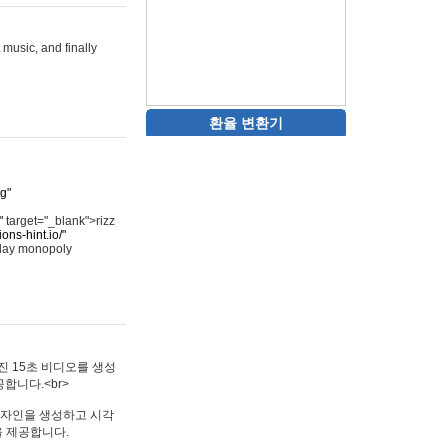
 music, and finally
환율 변환기
rg"
"
target="_blank">rizz
ons-hint.io/"
play monopoly
멋진 15초 비디오를 생성
합니다.<br>
타투 디자인을 생성하고 시각
을 제공합니다.