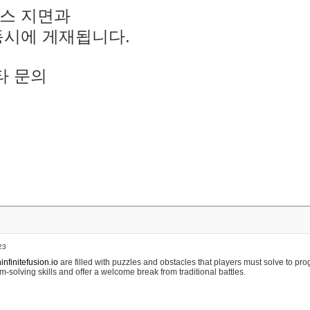
스 지면과
동시에 게재됩니다.
타 문의
23
nfinitefusion.io
are filled with puzzles and obstacles that players must solve to pr
m-solving skills and offer a welcome break from traditional battles.