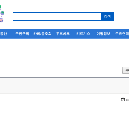
부동산
구인구직
카페/동호회
우즈베크
키르기스
여행정보
주요연
18