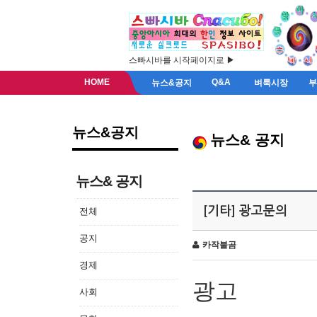
스빠시바를 시작페이지로 ▶
HOME
Q&A
뉴스&공지
벼룩시장
뉴스&공지
뉴스& 공지
뉴스& 공지
[기타] 광고문의
전체
공지
카작불곰
경제
광고
사회