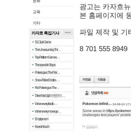
문화
광고는 카자흐뉴
교육
본 홈페이지에 
기타
파일 제작 및 기
카자흐 특집기사
more
51 Club Game
8 701 555 8949
The Unassuming Thr…
Top Platform Games…
The speed in Slope
Pokerogue: The Pok…
Snow Rider: Endles…
Re: Pokerogue: The…
댓글목록
949
Drive Mad: 물리 엔진이 …
When every fractio…
Pokemon Infinit…
24-08-14 17:
Some areas in
https://pokemoni
When every move ge…
challenges test players' proble
Empty room
Keep in touch
답글달기