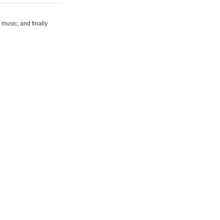
 music, and finally
rg"
"
target="_blank">rizz
ons-hint.io/"
play monopoly
멋진 15초 비디오를 생성
합니다.<br>
타투 디자인을 생성하고 시각
을 제공합니다.