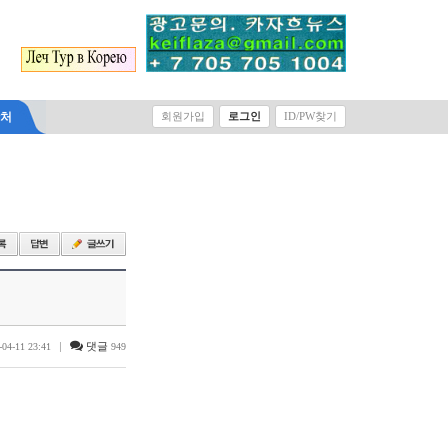
락처
회원가입
로그인
ID/PW찾기
|
댓글
-04-11 23:41
949