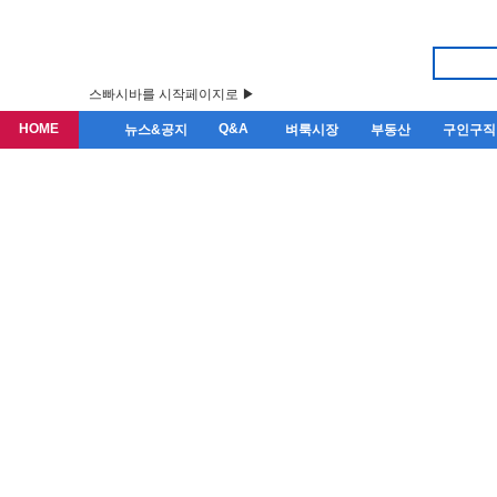
스빠시바를 시작페이지로 ▶
HOME
Q&A
뉴스&공지
벼룩시장
부동산
구인구직