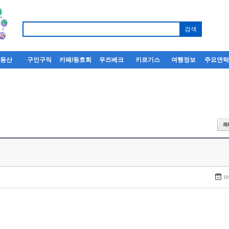
부동산
구인구직
카페/동호회
우즈베크
키르기스
여행정보
주요연
18