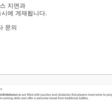
스 지면과
동시에 게재됩니다.
타 문의
23
nfinitefusion.io
are filled with puzzles and obstacles that players must solve to pr
m-solving skills and offer a welcome break from traditional battles.