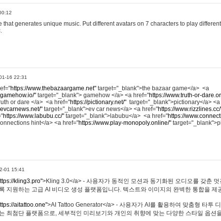
00:12
hat generates unique music. Put different avatars on 7 characters to play different
.
01-16 22:31
ref="
https://www.thebazaargame.net"
target="_blank">the bazaar game</a> <a
.gamehow.io/"
target="_blank"> gamehow </a> <a href="
https://www.truth-or-dare.o
ruth or dare </a> <a href="
https://pictionary.net/"
target="_blank">pictionary</a> <a
.evcarnews.net/"
target="_blank">ev car news</a> <a href="
https://www.rizzlines.cc/
="
https://www.labubu.cc/"
target="_blank">labubu</a> <a href="
https://www.connecti
onnections hint</a> <a href="
https://www.play-monopoly.online/"
target="_blank">
2-01 15:41
ttps://kling3.pro"
>Kling 3.0</a> - 사용자가 동적인 모션과 동기화된 오디오를 갖춘 
록 지원하는 고급 AI 비디오 생성 플랫폼입니다. 텍스트와 이미지의 완벽한 통합을 제공
ttps://aitattoo.one"
>AI Tattoo Generator</a> - 사용자가 AI를 활용하여 맞춤형 
있는 최첨단 플랫폼으로, 세부적인 미리보기와 개인의 취향에 맞는 다양한 스타일 옵션