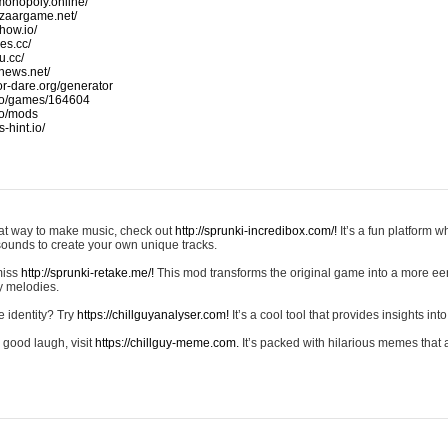
monopoly.online/
azaargame.net/
how.io/
nes.cc/
u.cc/
news.net/
-or-dare.org/generator
io/games/164604
io/mods
-hint.io/
reat way to make music, check out
http://sprunki-incredibox.com/!
It’s a fun platform 
sounds to create your own unique tracks.
 miss
http://sprunki-retake.me/!
This mod transforms the original game into a more ee
ky melodies.
e identity? Try
https://chillguyanalyser.com!
It’s a cool tool that provides insights into 
 good laugh, visit
https://chillguy-meme.com.
It’s packed with hilarious memes that 