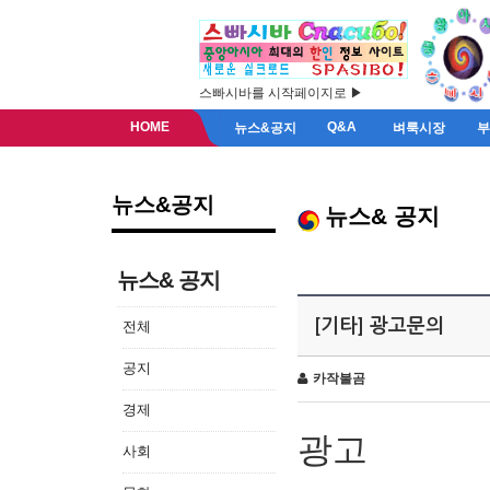
스빠시바를 시작페이지로 ▶
HOME
Q&A
뉴스&공지
벼룩시장
뉴스&공지
뉴스& 공지
뉴스& 공지
[기타] 광고문의
전체
공지
카작불곰
경제
광고
사회