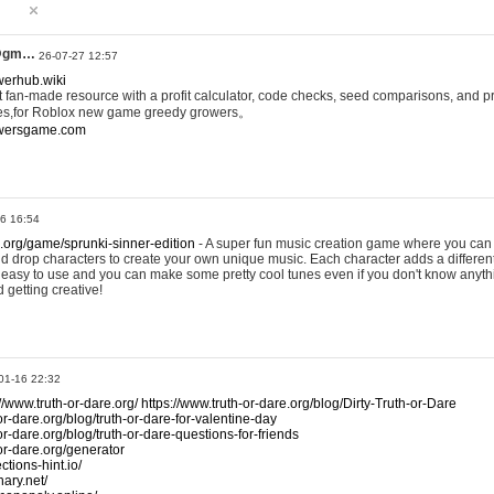
@gm…
26-07-27 12:57
werhub.wiki
 fan-made resource with a profit calculator, code checks, seed comparisons, and pr
es,for Roblox new game greedy growers。
owersgame.com
26 16:54
x.org/game/sprunki-sinner-edition
- A super fun music creation game where you can 
d drop characters to create your own unique music. Each character adds a differen
lly easy to use and you can make some pretty cool tunes even if you don't know anyt
d getting creative!
01-16 22:32
://www.truth-or-dare.org/
https://www.truth-or-dare.org/blog/Dirty-Truth-or-Dare
or-dare.org/blog/truth-or-dare-for-valentine-day
or-dare.org/blog/truth-or-dare-questions-for-friends
-or-dare.org/generator
tions-hint.io/
nary.net/