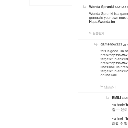
Wenda Sprunki
24-11-14 
Wenda Sprunki is a game t
generate your own music
Https://wenda.im
답글달기
gamehow123
25-
this is good. <a h
href="
https://www
target="_blank">t
href="
https://www
lines</a> <a href
target="_blank">c
online</a>
답글달기
EMILI
26-0
<a href="
h
할 수 있도
<a href="
h
화할 수 