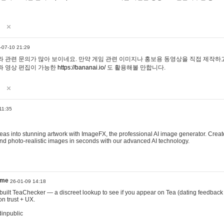
-07-10 21:29
 관련 문의가 많아 보이네요. 만약 게임 관련 이미지나 홍보용 동영상을 직접 제작하고 
과 영상 편집이 가능한
https://bananai.io/
도 활용해볼 만합니다.
11:35
eas into stunning artwork with ImageFX, the professional AI image generator. Create
, and photo-realistic images in seconds with our advanced AI technology.
ame
26-01-09 14:18
 I built TeaChecker — a discreet lookup to see if you appear on Tea (dating feedback
n trust + UX.
dinpublic