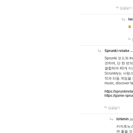
답글달기
he
Sprunki retake 
Sprunki 모드와
견하며, 단 한 번의
결합하여 40개 이
Scrunkly는 
작과 리듬 게임을 좋아하
music, discover fa
https://sprunkiret
https://game-spru
답글달기
lshimin
26
카자흐뉴스
면 좋을 것