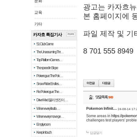
문화
광고는 카자흐뉴
교육
본 홈페이지에 
기타
파일 제작 및 기
카자흐 특집기사
more
51 Club Game
8 701 555 8949
The Unassuming Thr…
Top Platform Games…
The speed in Slope
Pokerogue: The Pok…
Snow Rider: Endles…
Re: Pokerogue: The…
댓글목록
949
Drive Mad: 물리 엔진이 …
When every fractio…
Pokemon Infinit…
24-08-14 17:
Some areas in
https://pokemoni
When every move ge…
challenges test players' proble
Empty room
Keep in touch
답글달기