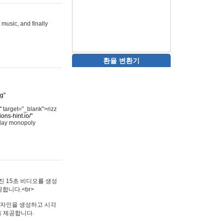
 music, and finally
환율 변환기
rg"
"
target="_blank">rizz
ons-hint.io/"
play monopoly
멋진 15초 비디오를 생성
합니다.<br>
타투 디자인을 생성하고 시각
을 제공합니다.