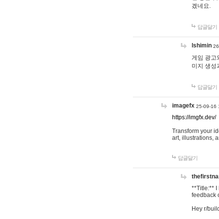
겠네요.
답글달기
lshimin
26
게임 광고와
미지 생성
답글달기
imagefx
25-09-16 
https://imgfx.dev/
Transform your id
art, illustrations
답글달기
thefirstn
**Title:**
feedback o
Hey r/buil