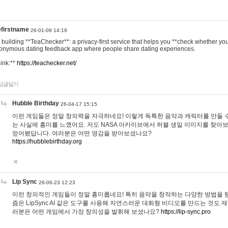
efirstname
26-01-09 14:19
m building **TeaChecker**: a privacy-first service that helps you **check whether y
onymous dating feedback app where people share dating experiences.
Link:**
https://teachecker.net/
답글달기
Hubble Birthday
26-04-17 15:15
이런 게임들은 정말 창의력을 자극하네요! 이렇게 독특한 음악과 캐릭터를 만들 
는 사실에 흥미를 느꼈어요. 저도 NASA 아카이브에서 허블 생일 이미지를 찾아
얻어봤답니다. 여러분은 어떤 영감을 받아보셨나요?
https://hubblebirthday.org
Lip Sync
26-06-23 12:23
이런 창의적인 게임들이 정말 흥미롭네요! 특히 음악을 창작하는 다양한 방법을 탐
즘은 LipSync AI 같은 도구를 사용해 자연스러운 대화형 비디오를 만드는 것도 
러분은 어떤 게임에서 가장 창의성을 발휘해 보셨나요?
https://lip-sync.pro