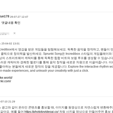
tun178
26-07-27 12:47
댓글내용 확인
답글달기
…
25-04-02 13:01
 Incredibox에서 영감을 받은 게임들을 탐험해보세요. 독특한 음악을 창작하고, 팬들이
 클릭으로 창의력을 발산하세요. Sprunki Song은 Incredibox 스타일의 게임플레이와 
상의 스트리트웨어 캐릭터를 통해 독특한 힙합 비트와 보컬 루프를 생성할 수 있습니다. 또한
사랑스러운 캐릭터와 경쾌한 멜로디를 통해 음악 창작을 새로운 차원으로 이끌어줍니다. 이
는 분들에게 새로운 창작의 장을 제공합니다. Explore the interactive rhythm world 
n-made experiences, and unleash your creativity with just a click.
ake.world/
nki.com/
-07-10 21:29
 광고와 같이 온라인 콘텐츠를 홍보할 때, 이미지를 동영상으로 자연스럽게 변환해주는
 같아요. 예를 들어
https://phototovideoai.co/
처럼 사진을 영상으로 만들어주면 홍보 효