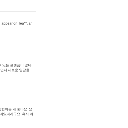
ou appear on Tea**, an
수 있는 플랫폼이 많다
보면서 새로운 영감을
험하는 게 좋아요. 요
재미있더라구요. 혹시 여