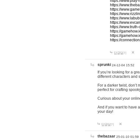
https://www.play-
https://www.theb
https://www.game
https://www.rizzli
https://www.labub
https://www.evcar
https://www.truth
https://gamehow.
https://gamehow.
https://connections
답글달기
sprunki
24-12-04 15:52
If you’re looking for a g
different characters and 
For a darker twist, don’t
perfect for crafting spoo
Curious about your onlin
And if you want to have a
your day!
답글달기
thebazaar
25-01-10 01:59