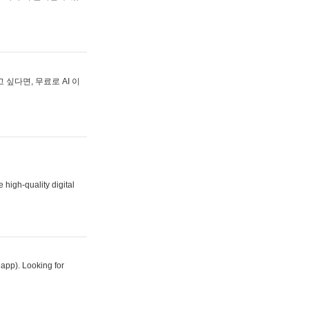
싶다면, 무료로 AI 이
 high-quality digital
 app). Looking for