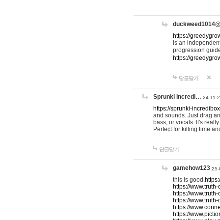
duckweed1014
https://greedygro
is an independent
progression guid
https://greedygr
답글달기
Sprunki Incredi…
24-11-
https://sprunki-incredibo
and sounds. Just drag an
bass, or vocals. It's rea
Perfect for killing time an
답글달기
gamehow123
25-
this is good.
https
https://www.truth-
https://www.truth-
https://www.truth
https://www.connec
https://www.pictio