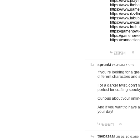
https://www.play-
https://www.theb
https://www.game
https://www.rizzli
https://www.labub
https://www.evcar
https://www.truth
https://gamehow.
https://gamehow.
https://connections
답글달기
sprunki
24-12-04 15:52
If you’re looking for a g
different characters and 
For a darker twist, don’t
perfect for crafting spoo
Curious about your onlin
And if you want to have a
your day!
답글달기
thebazaar
25-01-10 01:59