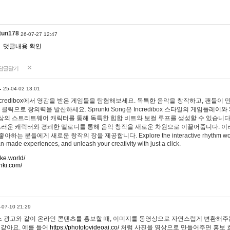
tun178
26-07-27 12:47
댓글내용 확인
답글달기
…
25-04-02 13:01
 Incredibox에서 영감을 받은 게임들을 탐험해보세요. 독특한 음악을 창작하고, 팬들이
 클릭으로 창의력을 발산하세요. Sprunki Song은 Incredibox 스타일의 게임플레이와 
상의 스트리트웨어 캐릭터를 통해 독특한 힙합 비트와 보컬 루프를 생성할 수 있습니다. 또한
사랑스러운 캐릭터와 경쾌한 멜로디를 통해 음악 창작을 새로운 차원으로 이끌어줍니다. 이
는 분들에게 새로운 창작의 장을 제공합니다. Explore the interactive rhythm world 
n-made experiences, and unleash your creativity with just a click.
ake.world/
nki.com/
-07-10 21:29
 광고와 같이 온라인 콘텐츠를 홍보할 때, 이미지를 동영상으로 자연스럽게 변환해주는
 같아요. 예를 들어
https://phototovideoai.co/
처럼 사진을 영상으로 만들어주면 홍보 효