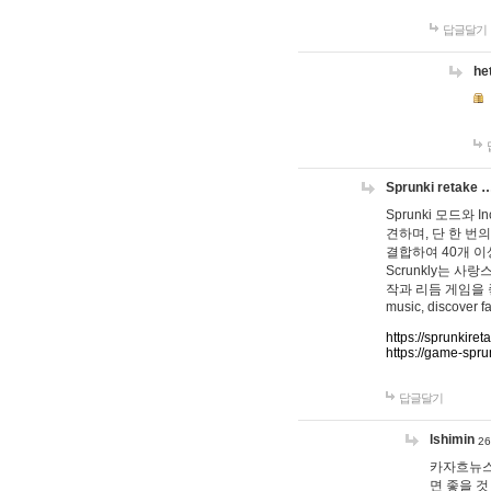
답글달기
he
Sprunki retake 
Sprunki 모드와
견하며, 단 한 번의
결합하여 40개 이
Scrunkly는 
작과 리듬 게임을 좋아하
music, discover fa
https://sprunkiret
https://game-spru
답글달기
lshimin
26
카자흐뉴스
면 좋을 것