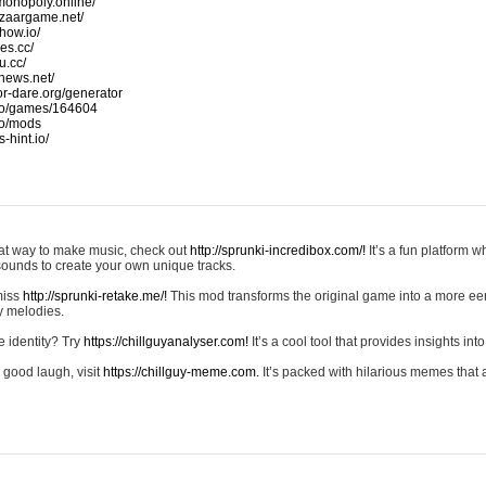
monopoly.online/
azaargame.net/
how.io/
nes.cc/
u.cc/
news.net/
-or-dare.org/generator
io/games/164604
io/mods
-hint.io/
reat way to make music, check out
http://sprunki-incredibox.com/!
It’s a fun platform 
sounds to create your own unique tracks.
 miss
http://sprunki-retake.me/!
This mod transforms the original game into a more ee
ky melodies.
e identity? Try
https://chillguyanalyser.com!
It’s a cool tool that provides insights into 
 good laugh, visit
https://chillguy-meme.com.
It’s packed with hilarious memes that 