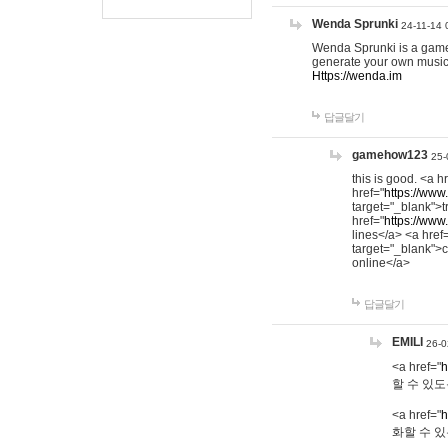
Wenda Sprunki
24-11-14 
Wenda Sprunki is a game t
generate your own music
Https://wenda.im
답글달기
gamehow123
25-
this is good. <a h
href="
https://www
target="_blank">t
href="
https://www
lines</a> <a href
target="_blank">c
online</a>
답글달기
EMILI
26-0
<a href="
h
할 수 있도
<a href="
h
화할 수 