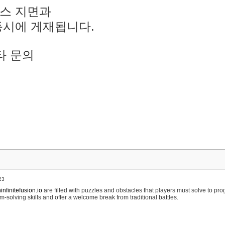
스 지면과
동시에 게재됩니다.
타 문의
23
nfinitefusion.io
are filled with puzzles and obstacles that players must solve to pr
m-solving skills and offer a welcome break from traditional battles.