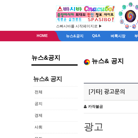
스빠시바를 시작페이지로 ▶
HOME
Q&A
뉴스&공지
벼룩시장
뉴스&공지
뉴스& 공지
뉴스& 공지
[기타] 광고문의
전체
공지
카작불곰
경제
광고
사회