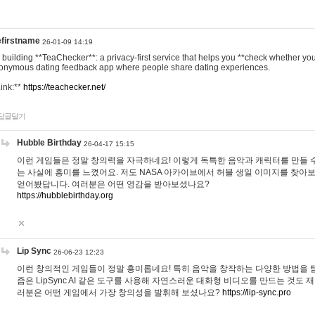
efirstname
26-01-09 14:19
m building **TeaChecker**: a privacy-first service that helps you **check whether y
onymous dating feedback app where people share dating experiences.
Link:**
https://teachecker.net/
답글달기
Hubble Birthday
26-04-17 15:15
이런 게임들은 정말 창의력을 자극하네요! 이렇게 독특한 음악과 캐릭터를 만들 
는 사실에 흥미를 느꼈어요. 저도 NASA 아카이브에서 허블 생일 이미지를 찾아
얻어봤답니다. 여러분은 어떤 영감을 받아보셨나요?
https://hubblebirthday.org
Lip Sync
26-06-23 12:23
이런 창의적인 게임들이 정말 흥미롭네요! 특히 음악을 창작하는 다양한 방법을 탐
즘은 LipSync AI 같은 도구를 사용해 자연스러운 대화형 비디오를 만드는 것도 
러분은 어떤 게임에서 가장 창의성을 발휘해 보셨나요?
https://lip-sync.pro