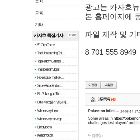
문화
광고는 카자흐뉴
교육
본 홈페이지에 
기타
파일 제작 및 기
카자흐 특집기사
more
51 Club Game
8 701 555 8949
The Unassuming Thr…
Top Platform Games…
The speed in Slope
Pokerogue: The Pok…
Snow Rider: Endles…
Re: Pokerogue: The…
댓글목록
948
Drive Mad: 물리 엔진이 …
When every fractio…
Pokemon Infinit…
24-08-14 17:
Some areas in
https://pokemoni
When every move ge…
challenges test players' proble
Empty room
Keep in touch
답글달기