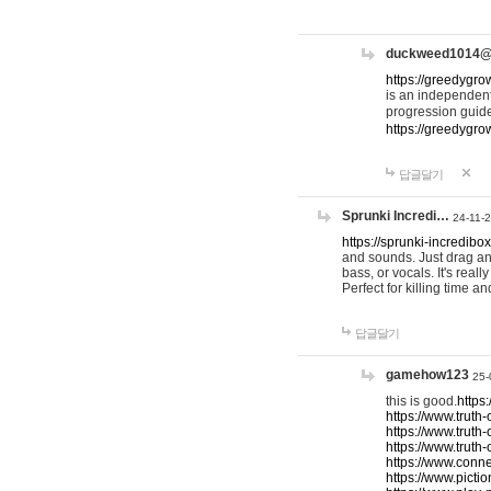
duckweed1014
https://greedygro
is an independent
progression guid
https://greedygr
답글달기
Sprunki Incredi…
24-11-
https://sprunki-incredibo
and sounds. Just drag an
bass, or vocals. It's rea
Perfect for killing time an
답글달기
gamehow123
25-
this is good.
https
https://www.truth-
https://www.truth-
https://www.truth
https://www.connec
https://www.pictio