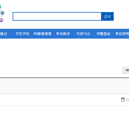
부동산
구인구직
카페/동호회
우즈베크
키르기스
여행정보
주요연
18