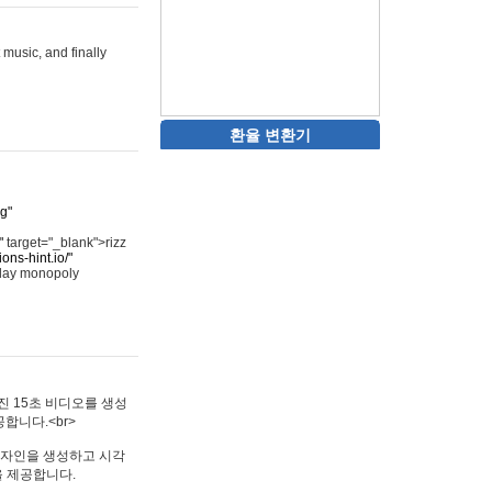
 music, and finally
환율 변환기
rg"
"
target="_blank">rizz
ons-hint.io/"
play monopoly
멋진 15초 비디오를 생성
합니다.<br>
타투 디자인을 생성하고 시각
을 제공합니다.