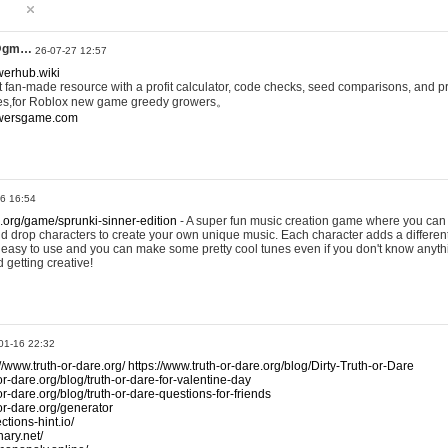
@gm…
26-07-27 12:57
werhub.wiki
 fan-made resource with a profit calculator, code checks, seed comparisons, and pr
es,for Roblox new game greedy growers。
owersgame.com
26 16:54
x.org/game/sprunki-sinner-edition
- A super fun music creation game where you can 
d drop characters to create your own unique music. Each character adds a differen
lly easy to use and you can make some pretty cool tunes even if you don't know anyt
d getting creative!
01-16 22:32
://www.truth-or-dare.org/
https://www.truth-or-dare.org/blog/Dirty-Truth-or-Dare
or-dare.org/blog/truth-or-dare-for-valentine-day
or-dare.org/blog/truth-or-dare-questions-for-friends
-or-dare.org/generator
tions-hint.io/
nary.net/