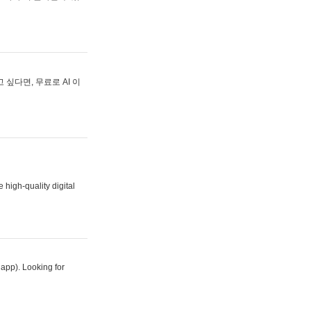
싶다면, 무료로 AI 이
 high-quality digital
 app). Looking for