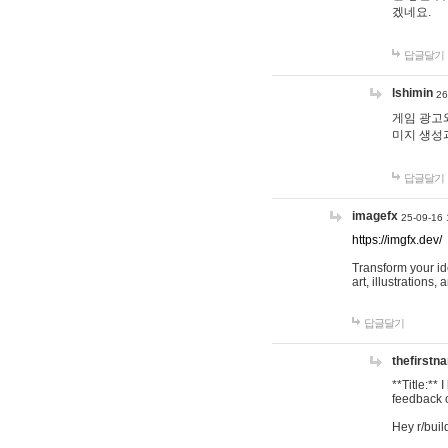
겠네요.
답글달기
lshimin
26
게임 광고와
미지 생성
답글달기
imagefx
25-09-16 
https://imgfx.dev/
Transform your id
art, illustrations
답글달기
thefirstn
**Title:**
feedback o
Hey r/buil