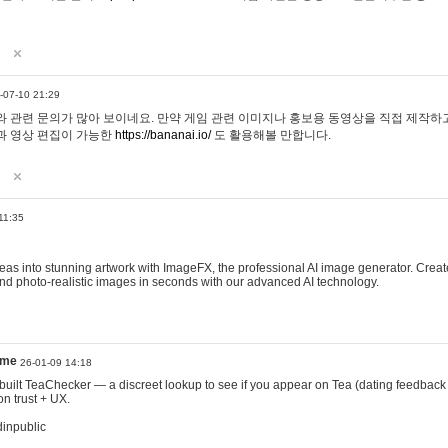
-07-10 21:29
 관련 문의가 많아 보이네요. 만약 게임 관련 이미지나 홍보용 동영상을 직접 제작하고 
과 영상 편집이 가능한
https://bananai.io/
도 활용해볼 만합니다.
11:35
eas into stunning artwork with ImageFX, the professional AI image generator. Create
, and photo-realistic images in seconds with our advanced AI technology.
ame
26-01-09 14:18
 I built TeaChecker — a discreet lookup to see if you appear on Tea (dating feedback
n trust + UX.
dinpublic