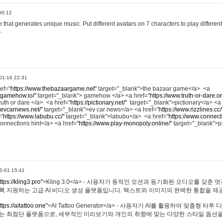
00:12
hat generates unique music. Put different avatars on 7 characters to play different
.
01-16 22:31
ref="
https://www.thebazaargame.net"
target="_blank">the bazaar game</a> <a
.gamehow.io/"
target="_blank"> gamehow </a> <a href="
https://www.truth-or-dare.o
ruth or dare </a> <a href="
https://pictionary.net/"
target="_blank">pictionary</a> <a
.evcarnews.net/"
target="_blank">ev car news</a> <a href="
https://www.rizzlines.cc/
="
https://www.labubu.cc/"
target="_blank">labubu</a> <a href="
https://www.connecti
onnections hint</a> <a href="
https://www.play-monopoly.online/"
target="_blank">
2-01 15:41
ttps://kling3.pro"
>Kling 3.0</a> - 사용자가 동적인 모션과 동기화된 오디오를 갖춘 
록 지원하는 고급 AI 비디오 생성 플랫폼입니다. 텍스트와 이미지의 완벽한 통합을 제공
ttps://aitattoo.one"
>AI Tattoo Generator</a> - 사용자가 AI를 활용하여 맞춤형 
있는 최첨단 플랫폼으로, 세부적인 미리보기와 개인의 취향에 맞는 다양한 스타일 옵션