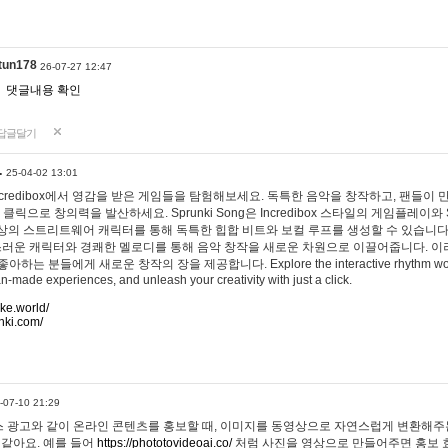
tun178
26-07-27 12:47
댓글내용 확인
답글달기
…
25-04-02 13:01
 Incredibox에서 영감을 받은 게임들을 탐험해보세요. 독특한 음악을 창작하고, 팬들이
 클릭으로 창의력을 발산하세요. Sprunki Song은 Incredibox 스타일의 게임플레이와 
상의 스트리트웨어 캐릭터를 통해 독특한 힙합 비트와 보컬 루프를 생성할 수 있습니다. 또한
사랑스러운 캐릭터와 경쾌한 멜로디를 통해 음악 창작을 새로운 차원으로 이끌어줍니다. 이
는 분들에게 새로운 창작의 장을 제공합니다. Explore the interactive rhythm world 
n-made experiences, and unleash your creativity with just a click.
ake.world/
nki.com/
-07-10 21:29
 광고와 같이 온라인 콘텐츠를 홍보할 때, 이미지를 동영상으로 자연스럽게 변환해주는
 같아요. 예를 들어
https://phototovideoai.co/
처럼 사진을 영상으로 만들어주면 홍보 효