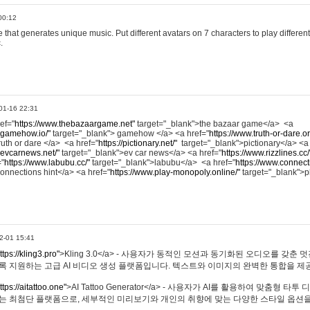
00:12
hat generates unique music. Put different avatars on 7 characters to play different
.
01-16 22:31
ref="
https://www.thebazaargame.net"
target="_blank">the bazaar game</a> <a
.gamehow.io/"
target="_blank"> gamehow </a> <a href="
https://www.truth-or-dare.o
ruth or dare </a> <a href="
https://pictionary.net/"
target="_blank">pictionary</a> <a
.evcarnews.net/"
target="_blank">ev car news</a> <a href="
https://www.rizzlines.cc/
="
https://www.labubu.cc/"
target="_blank">labubu</a> <a href="
https://www.connecti
onnections hint</a> <a href="
https://www.play-monopoly.online/"
target="_blank">
2-01 15:41
ttps://kling3.pro"
>Kling 3.0</a> - 사용자가 동적인 모션과 동기화된 오디오를 갖춘 
록 지원하는 고급 AI 비디오 생성 플랫폼입니다. 텍스트와 이미지의 완벽한 통합을 제공
ttps://aitattoo.one"
>AI Tattoo Generator</a> - 사용자가 AI를 활용하여 맞춤형 
있는 최첨단 플랫폼으로, 세부적인 미리보기와 개인의 취향에 맞는 다양한 스타일 옵션