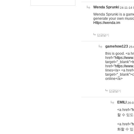
Wenda Sprunki
24-11-14 
Wenda Sprunki is a game t
generate your own music
Https://wenda.im
답글달기
gamehow123
25-
this is good. <a h
href="
https://www
target="_blank">t
href="
https://www
lines</a> <a href
target="_blank">c
online</a>
답글달기
EMILI
26-0
<a href="
h
할 수 있도
<a href="
h
화할 수 