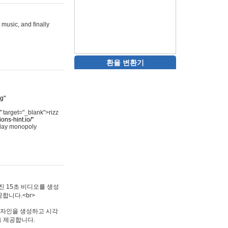
 music, and finally
환율 변환기
rg"
"
target="_blank">rizz
ons-hint.io/"
play monopoly
멋진 15초 비디오를 생성
합니다.<br>
타투 디자인을 생성하고 시각
을 제공합니다.