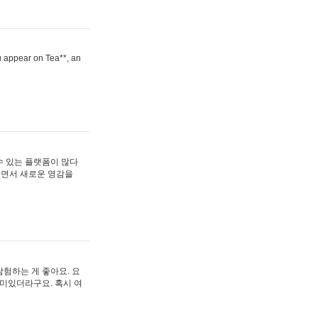
ou appear on Tea**, an
수 있는 플랫폼이 많다
보면서 새로운 영감을
험하는 게 좋아요. 요
재미있더라구요. 혹시 여