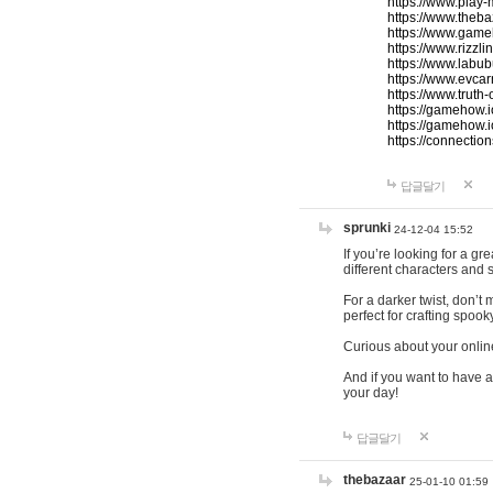
https://www.play-
https://www.theb
https://www.game
https://www.rizzli
https://www.labub
https://www.evcar
https://www.truth
https://gamehow.
https://gamehow.
https://connections
답글달기
sprunki
24-12-04 15:52
If you’re looking for a g
different characters and 
For a darker twist, don’t
perfect for crafting spoo
Curious about your onlin
And if you want to have a
your day!
답글달기
thebazaar
25-01-10 01:59