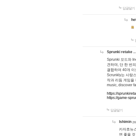
답글달기
he
Sprunki retake 
Sprunki 모드와
견하며, 단 한 번의
결합하여 40개 이
Scrunkly는 
작과 리듬 게임을 좋아하
music, discover fa
https://sprunkiret
https://game-spru
답글달기
lshimin
26
카자흐뉴스
면 좋을 것