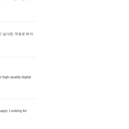
싶다면, 무료로 AI 이
 high-quality digital
 app). Looking for