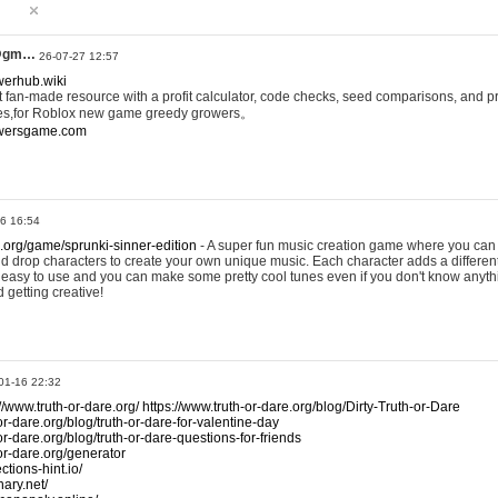
@gm…
26-07-27 12:57
werhub.wiki
 fan-made resource with a profit calculator, code checks, seed comparisons, and pr
es,for Roblox new game greedy growers。
owersgame.com
26 16:54
x.org/game/sprunki-sinner-edition
- A super fun music creation game where you can 
d drop characters to create your own unique music. Each character adds a differen
lly easy to use and you can make some pretty cool tunes even if you don't know anyt
d getting creative!
01-16 22:32
://www.truth-or-dare.org/
https://www.truth-or-dare.org/blog/Dirty-Truth-or-Dare
or-dare.org/blog/truth-or-dare-for-valentine-day
or-dare.org/blog/truth-or-dare-questions-for-friends
-or-dare.org/generator
tions-hint.io/
nary.net/