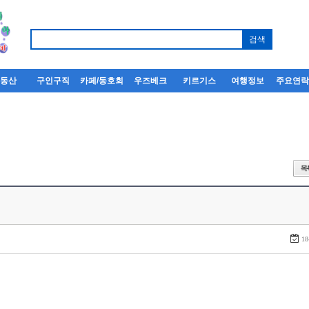
부동산
구인구직
카페/동호회
우즈베크
키르기스
여행정보
주요연
18