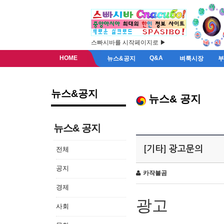
스빠시바를 시작페이지로 ▶
HOME
Q&A
뉴스&공지
벼룩시장
뉴스&공지
뉴스& 공지
뉴스& 공지
[기타] 광고문의
전체
공지
카작불곰
경제
광고
사회