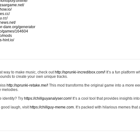
monopoly.online/
azaargame.net/
how.io/
nes.cc/
u.cc/
news.net/
-or-dare.org/generator
io/games/164604
io/mods
-hint.io/
reat way to make music, check out
http://sprunki-incredibox.com/!
It’s a fun platform 
sounds to create your own unique tracks.
 miss
http://sprunki-retake.me/!
This mod transforms the original game into a more ee
ky melodies.
e identity? Try
https://chillguyanalyser.com!
It’s a cool tool that provides insights into 
 good laugh, visit
https://chillguy-meme.com.
It’s packed with hilarious memes that 