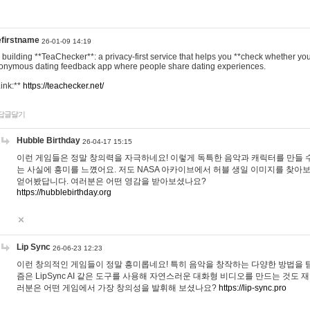
efirstname
26-01-09 14:19
m building **TeaChecker**: a privacy-first service that helps you **check whether y
onymous dating feedback app where people share dating experiences.
Link:**
https://teachecker.net/
답글달기
Hubble Birthday
26-04-17 15:15
이런 게임들은 정말 창의력을 자극하네요! 이렇게 독특한 음악과 캐릭터를 만들 
는 사실에 흥미를 느꼈어요. 저도 NASA 아카이브에서 허블 생일 이미지를 찾아
얻어봤답니다. 여러분은 어떤 영감을 받아보셨나요?
https://hubblebirthday.org
Lip Sync
26-06-23 12:23
이런 창의적인 게임들이 정말 흥미롭네요! 특히 음악을 창작하는 다양한 방법을 탐
즘은 LipSync AI 같은 도구를 사용해 자연스러운 대화형 비디오를 만드는 것도 
러분은 어떤 게임에서 가장 창의성을 발휘해 보셨나요?
https://lip-sync.pro