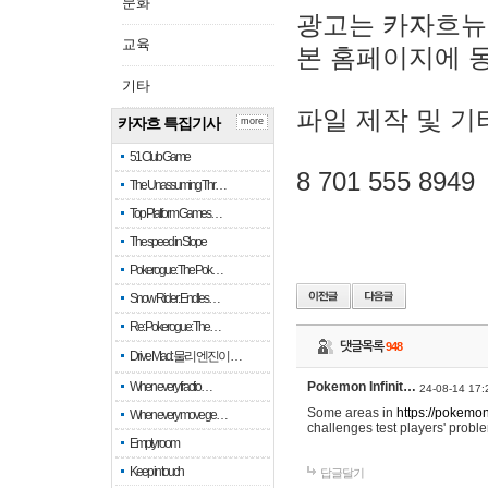
문화
광고는 카자흐뉴
교육
본 홈페이지에 
기타
파일 제작 및 기
카자흐 특집기사
more
51 Club Game
8 701 555 8949
The Unassuming Thr…
Top Platform Games…
The speed in Slope
Pokerogue: The Pok…
Snow Rider: Endles…
Re: Pokerogue: The…
댓글목록
948
Drive Mad: 물리 엔진이 …
When every fractio…
Pokemon Infinit…
24-08-14 17:
Some areas in
https://pokemoni
When every move ge…
challenges test players' proble
Empty room
Keep in touch
답글달기