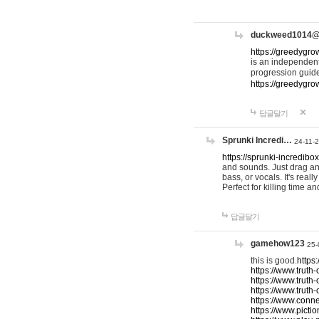
duckweed1014
https://greedygro
is an independent
progression guid
https://greedygr
답글달기
Sprunki Incredi…
24-11-
https://sprunki-incredibo
and sounds. Just drag an
bass, or vocals. It's rea
Perfect for killing time an
답글달기
gamehow123
25-
this is good.
https
https://www.truth-
https://www.truth-
https://www.truth
https://www.connec
https://www.pictio