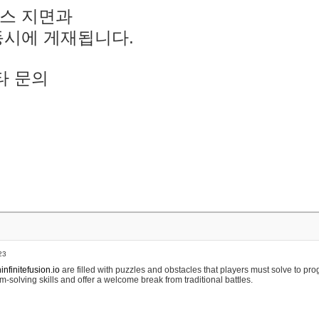
스 지면과
동시에 게재됩니다.
타 문의
23
nfinitefusion.io
are filled with puzzles and obstacles that players must solve to pr
m-solving skills and offer a welcome break from traditional battles.