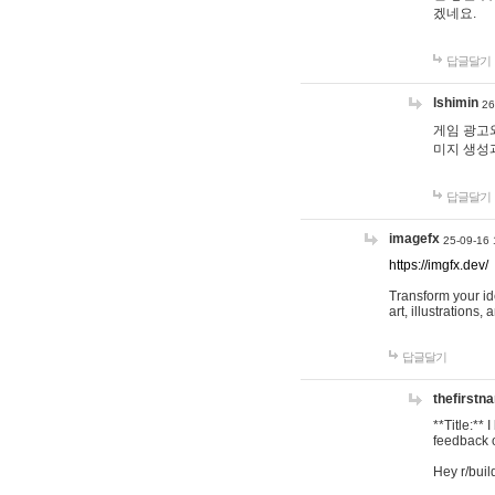
겠네요.
답글달기
lshimin
26
게임 광고와
미지 생성
답글달기
imagefx
25-09-16 
https://imgfx.dev/
Transform your id
art, illustrations
답글달기
thefirstn
**Title:**
feedback o
Hey r/buil