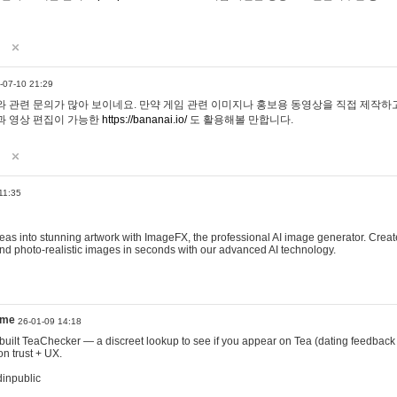
-07-10 21:29
 관련 문의가 많아 보이네요. 만약 게임 관련 이미지나 홍보용 동영상을 직접 제작하고 
과 영상 편집이 가능한
https://bananai.io/
도 활용해볼 만합니다.
11:35
eas into stunning artwork with ImageFX, the professional AI image generator. Create
, and photo-realistic images in seconds with our advanced AI technology.
ame
26-01-09 14:18
 I built TeaChecker — a discreet lookup to see if you appear on Tea (dating feedback
n trust + UX.
dinpublic