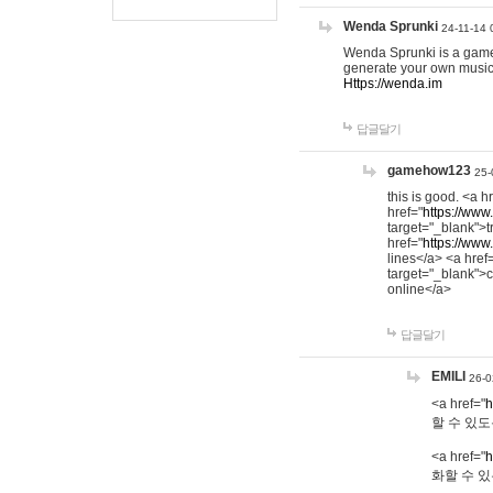
Wenda Sprunki
24-11-14 
Wenda Sprunki is a game t
generate your own music
Https://wenda.im
답글달기
gamehow123
25-
this is good. <a h
href="
https://www
target="_blank">t
href="
https://www
lines</a> <a href
target="_blank">c
online</a>
답글달기
EMILI
26-0
<a href="
h
할 수 있도
<a href="
h
화할 수 