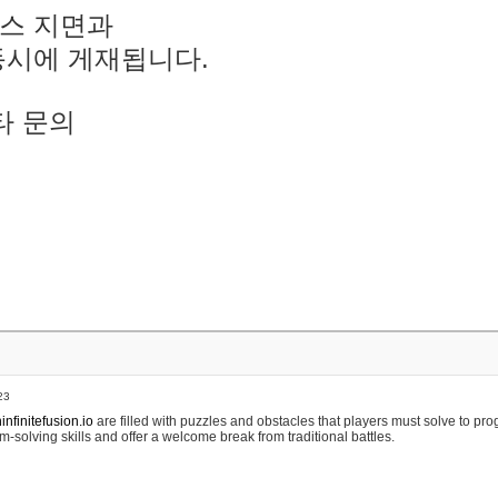
스 지면과
동시에 게재됩니다.
타 문의
23
nfinitefusion.io
are filled with puzzles and obstacles that players must solve to pr
m-solving skills and offer a welcome break from traditional battles.