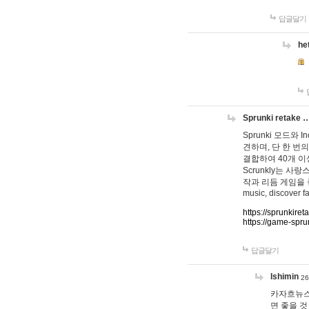
답글달기
he
Sprunki retake 
Sprunki 모드와
견하며, 단 한 번의
결합하여 40개 이
Scrunkly는 
작과 리듬 게임을 좋아하
music, discover fa
https://sprunkiret
https://game-spru
답글달기
lshimin
26
카자흐뉴스
면 좋을 것