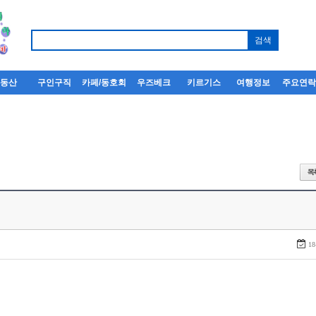
부동산
구인구직
카페/동호회
우즈베크
키르기스
여행정보
주요연
18