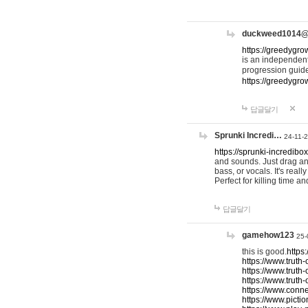
duckweed1014
https://greedygro
is an independent
progression guid
https://greedygr
답글달기
Sprunki Incredi…
24-11-
https://sprunki-incredibo
and sounds. Just drag an
bass, or vocals. It's rea
Perfect for killing time an
답글달기
gamehow123
25-
this is good.
https
https://www.truth-
https://www.truth-
https://www.truth
https://www.connec
https://www.pictio