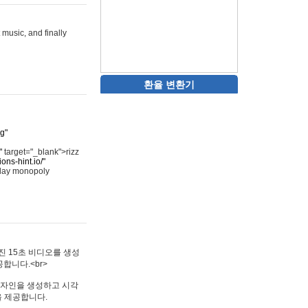
 music, and finally
환율 변환기
rg"
"
target="_blank">rizz
ons-hint.io/"
play monopoly
멋진 15초 비디오를 생성
합니다.<br>
타투 디자인을 생성하고 시각
을 제공합니다.