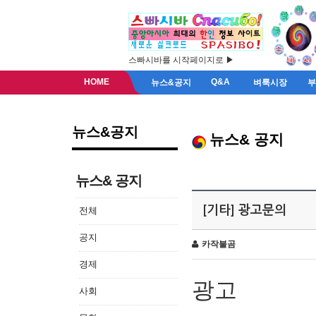
스빠시바를 시작페이지로 ▶
HOME
Q&A
뉴스&공지
벼룩시장
뉴스&공지
뉴스& 공지
뉴스& 공지
[기타] 광고문의
전체
공지
카작불곰
경제
광고
사회