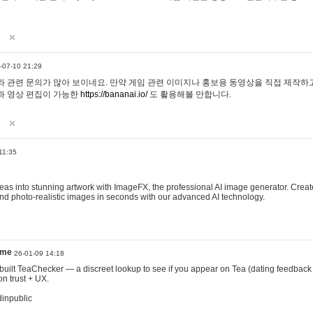
-07-10 21:29
 관련 문의가 많아 보이네요. 만약 게임 관련 이미지나 홍보용 동영상을 직접 제작하고 
과 영상 편집이 가능한
https://bananai.io/
도 활용해볼 만합니다.
11:35
eas into stunning artwork with ImageFX, the professional AI image generator. Create
, and photo-realistic images in seconds with our advanced AI technology.
ame
26-01-09 14:18
 I built TeaChecker — a discreet lookup to see if you appear on Tea (dating feedback
n trust + UX.
dinpublic