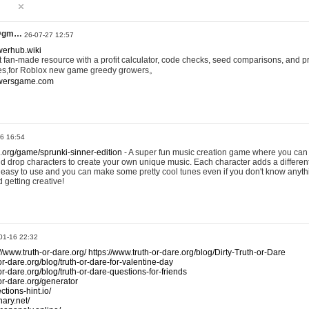
@gm…
26-07-27 12:57
werhub.wiki
 fan-made resource with a profit calculator, code checks, seed comparisons, and pr
es,for Roblox new game greedy growers。
owersgame.com
26 16:54
x.org/game/sprunki-sinner-edition
- A super fun music creation game where you can 
d drop characters to create your own unique music. Each character adds a differen
lly easy to use and you can make some pretty cool tunes even if you don't know anyt
d getting creative!
01-16 22:32
://www.truth-or-dare.org/
https://www.truth-or-dare.org/blog/Dirty-Truth-or-Dare
or-dare.org/blog/truth-or-dare-for-valentine-day
or-dare.org/blog/truth-or-dare-questions-for-friends
-or-dare.org/generator
tions-hint.io/
nary.net/