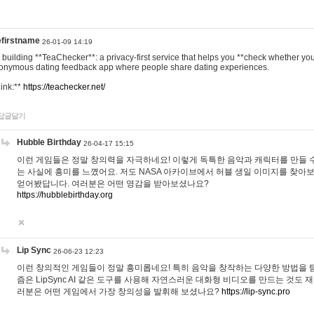
efirstname
26-01-09 14:19
m building **TeaChecker**: a privacy-first service that helps you **check whether y
onymous dating feedback app where people share dating experiences.
Link:**
https://teachecker.net/
답글달기
Hubble Birthday
26-04-17 15:15
이런 게임들은 정말 창의력을 자극하네요! 이렇게 독특한 음악과 캐릭터를 만들 
는 사실에 흥미를 느꼈어요. 저도 NASA 아카이브에서 허블 생일 이미지를 찾아
얻어봤답니다. 여러분은 어떤 영감을 받아보셨나요?
https://hubblebirthday.org
Lip Sync
26-06-23 12:23
이런 창의적인 게임들이 정말 흥미롭네요! 특히 음악을 창작하는 다양한 방법을 탐
즘은 LipSync AI 같은 도구를 사용해 자연스러운 대화형 비디오를 만드는 것도 
러분은 어떤 게임에서 가장 창의성을 발휘해 보셨나요?
https://lip-sync.pro