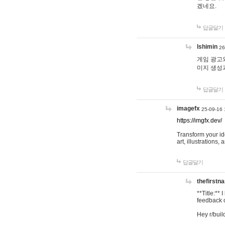
겠네요.
답글달기
lshimin
26
게임 광고와
미지 생성
답글달기
imagefx
25-09-16 
https://imgfx.dev/
Transform your id
art, illustrations
답글달기
thefirstn
**Title:**
feedback o
Hey r/buil