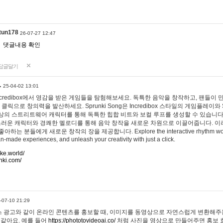
tun178
26-07-27 12:47
댓글내용 확인
답글달기
…
25-04-02 13:01
 Incredibox에서 영감을 받은 게임들을 탐험해보세요. 독특한 음악을 창작하고, 팬들이
 클릭으로 창의력을 발산하세요. Sprunki Song은 Incredibox 스타일의 게임플레이와 
상의 스트리트웨어 캐릭터를 통해 독특한 힙합 비트와 보컬 루프를 생성할 수 있습니다. 또한
사랑스러운 캐릭터와 경쾌한 멜로디를 통해 음악 창작을 새로운 차원으로 이끌어줍니다. 이
는 분들에게 새로운 창작의 장을 제공합니다. Explore the interactive rhythm world 
n-made experiences, and unleash your creativity with just a click.
ake.world/
nki.com/
-07-10 21:29
 광고와 같이 온라인 콘텐츠를 홍보할 때, 이미지를 동영상으로 자연스럽게 변환해주는
 같아요. 예를 들어
https://phototovideoai.co/
처럼 사진을 영상으로 만들어주면 홍보 효