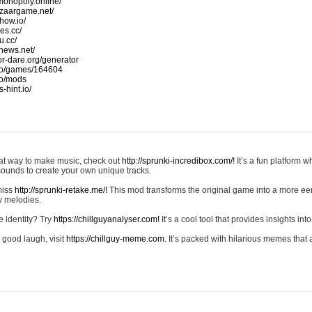
monopoly.online/
azaargame.net/
how.io/
nes.cc/
u.cc/
news.net/
-or-dare.org/generator
io/games/164604
io/mods
-hint.io/
reat way to make music, check out
http://sprunki-incredibox.com/!
It’s a fun platform 
sounds to create your own unique tracks.
 miss
http://sprunki-retake.me/!
This mod transforms the original game into a more ee
ky melodies.
e identity? Try
https://chillguyanalyser.com!
It’s a cool tool that provides insights into 
 good laugh, visit
https://chillguy-meme.com.
It’s packed with hilarious memes that 