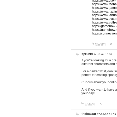
https://www.play-
https://www.theb
https://www.game
https://www.rizzli
https://www.labub
https://www.evcar
https://www.truth
https://gamehow.
https://gamehow.
https://connections
답글달기
sprunki
24-12-04 15:52
If you’re looking for a g
different characters and 
For a darker twist, don’t
perfect for crafting spoo
Curious about your onlin
And if you want to have a
your day!
답글달기
thebazaar
25-01-10 01:59