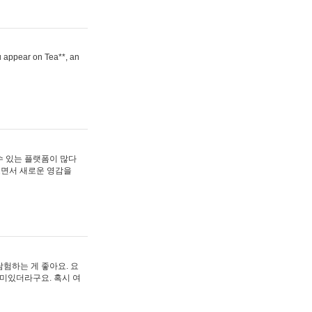
ou appear on Tea**, an
수 있는 플랫폼이 많다
보면서 새로운 영감을
험하는 게 좋아요. 요
재미있더라구요. 혹시 여