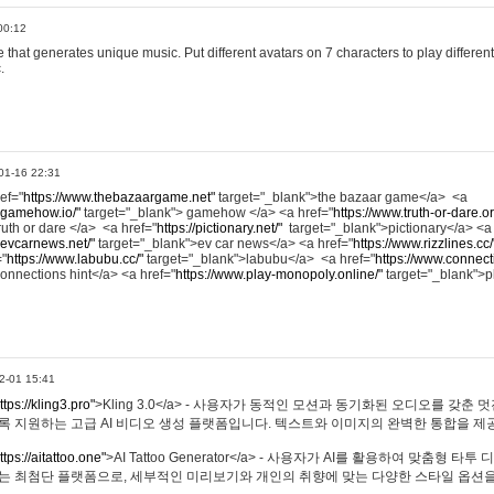
00:12
hat generates unique music. Put different avatars on 7 characters to play different
.
01-16 22:31
ref="
https://www.thebazaargame.net"
target="_blank">the bazaar game</a> <a
.gamehow.io/"
target="_blank"> gamehow </a> <a href="
https://www.truth-or-dare.o
ruth or dare </a> <a href="
https://pictionary.net/"
target="_blank">pictionary</a> <a
.evcarnews.net/"
target="_blank">ev car news</a> <a href="
https://www.rizzlines.cc/
="
https://www.labubu.cc/"
target="_blank">labubu</a> <a href="
https://www.connecti
onnections hint</a> <a href="
https://www.play-monopoly.online/"
target="_blank">
2-01 15:41
ttps://kling3.pro"
>Kling 3.0</a> - 사용자가 동적인 모션과 동기화된 오디오를 갖춘 
록 지원하는 고급 AI 비디오 생성 플랫폼입니다. 텍스트와 이미지의 완벽한 통합을 제공
ttps://aitattoo.one"
>AI Tattoo Generator</a> - 사용자가 AI를 활용하여 맞춤형 
있는 최첨단 플랫폼으로, 세부적인 미리보기와 개인의 취향에 맞는 다양한 스타일 옵션