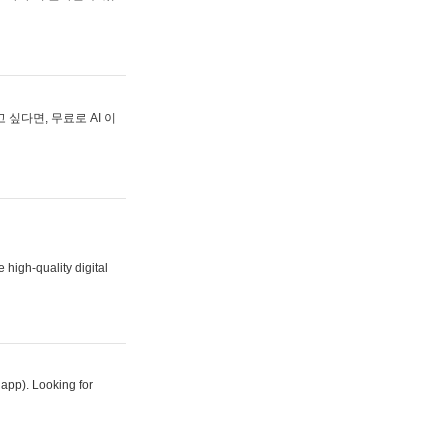
싶다면, 무료로 AI 이
 high-quality digital
 app). Looking for