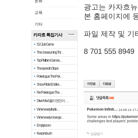
문화
광고는 카자흐뉴
교육
본 홈페이지에 
기타
파일 제작 및 기
카자흐 특집기사
more
51 Club Game
8 701 555 8949
The Unassuming Thr…
Top Platform Games…
The speed in Slope
Pokerogue: The Pok…
Snow Rider: Endles…
Re: Pokerogue: The…
댓글목록
949
Drive Mad: 물리 엔진이 …
When every fractio…
Pokemon Infinit…
24-08-14 17:
Some areas in
https://pokemoni
When every move ge…
challenges test players' proble
Empty room
Keep in touch
답글달기