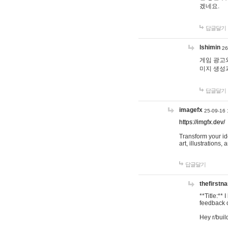
겠네요.
답글달기
lshimin
26
게임 광고와
미지 생성
답글달기
imagefx
25-09-16 
https://imgfx.dev/
Transform your id
art, illustrations
답글달기
thefirstn
**Title:**
feedback o
Hey r/buil