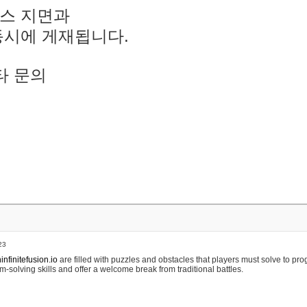
스 지면과
동시에 게재됩니다.
타 문의
23
nfinitefusion.io
are filled with puzzles and obstacles that players must solve to pr
m-solving skills and offer a welcome break from traditional battles.