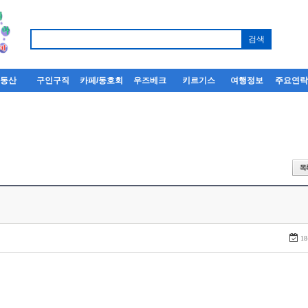
부동산
구인구직
카페/동호회
우즈베크
키르기스
여행정보
주요연
18