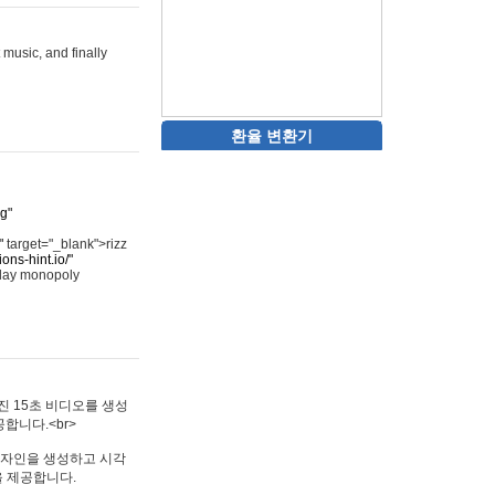
 music, and finally
환율 변환기
rg"
"
target="_blank">rizz
ons-hint.io/"
play monopoly
멋진 15초 비디오를 생성
합니다.<br>
타투 디자인을 생성하고 시각
을 제공합니다.