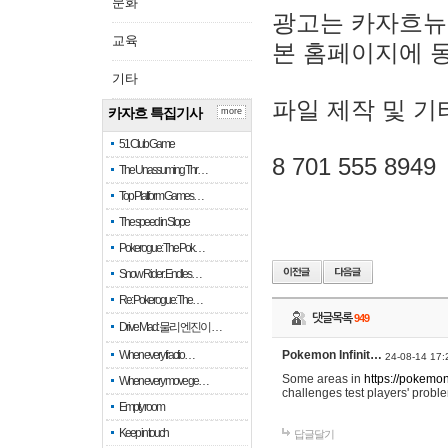
문화
광고는 카자흐뉴
교육
본 홈페이지에 
기타
파일 제작 및 기
카자흐 특집기사
more
51 Club Game
8 701 555 8949
The Unassuming Thr…
Top Platform Games…
The speed in Slope
Pokerogue: The Pok…
Snow Rider: Endles…
Re: Pokerogue: The…
댓글목록
949
Drive Mad: 물리 엔진이 …
When every fractio…
Pokemon Infinit…
24-08-14 17:
Some areas in
https://pokemoni
When every move ge…
challenges test players' proble
Empty room
Keep in touch
답글달기