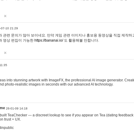
-07-10 21:29
 관련 문의가 많아 보이네요. 만약 게임 관련 이미지나 홍보용 동영상을 직접 제작하고 
과 영상 편집이 가능한
https://bananai.io/
도 활용해볼 만합니다.
11:35
eas into stunning artwork with ImageFX, the professional AI image generator. Create
, and photo-realistic images in seconds with our advanced AI technology.
ame
26-01-09 14:18
 I built TeaChecker — a discreet lookup to see if you appear on Tea (dating feedback
n trust + UX.
dinpublic