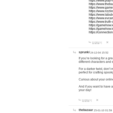
https://www.play-
https://www.theb
https://www.game
https://www.rizzli
https://www.labub
https://www.evcar
https://www.truth
https://gamehow.
https://gamehow.
https://connections
답글달기
sprunki
24-12-04 15:52
If you’re looking for a g
different characters and 
For a darker twist, don’t
perfect for crafting spoo
Curious about your onlin
And if you want to have a
your day!
답글달기
thebazaar
25-01-10 01:59