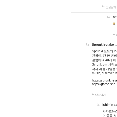
답글달기
he
Sprunki retake 
Sprunki 모드와
견하며, 단 한 번의
결합하여 40개 이
Scrunkly는 
작과 리듬 게임을 좋아하
music, discover fa
https://sprunkiret
https://game-spru
답글달기
lshimin
26
카자흐뉴스
면 좋을 것