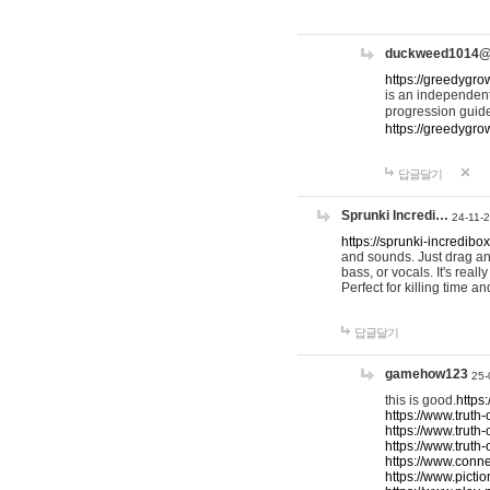
duckweed1014
https://greedygro
is an independent
progression guid
https://greedygr
답글달기
Sprunki Incredi…
24-11-
https://sprunki-incredibo
and sounds. Just drag an
bass, or vocals. It's rea
Perfect for killing time an
답글달기
gamehow123
25-
this is good.
https
https://www.truth-
https://www.truth-
https://www.truth
https://www.connec
https://www.pictio