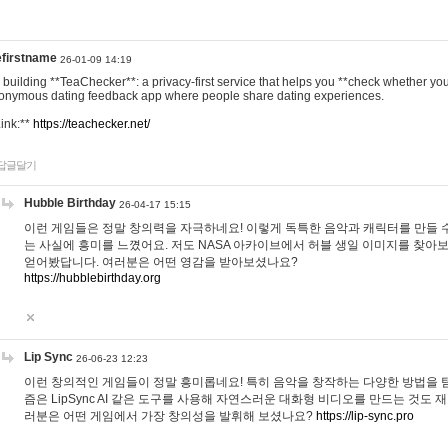
efirstname
26-01-09 14:19
m building **TeaChecker**: a privacy-first service that helps you **check whether y
onymous dating feedback app where people share dating experiences.
Link:**
https://teachecker.net/
답글달기
Hubble Birthday
26-04-17 15:15
이런 게임들은 정말 창의력을 자극하네요! 이렇게 독특한 음악과 캐릭터를 만들 
는 사실에 흥미를 느꼈어요. 저도 NASA 아카이브에서 허블 생일 이미지를 찾아
얻어봤답니다. 여러분은 어떤 영감을 받아보셨나요?
https://hubblebirthday.org
Lip Sync
26-06-23 12:23
이런 창의적인 게임들이 정말 흥미롭네요! 특히 음악을 창작하는 다양한 방법을 탐
즘은 LipSync AI 같은 도구를 사용해 자연스러운 대화형 비디오를 만드는 것도 
러분은 어떤 게임에서 가장 창의성을 발휘해 보셨나요?
https://lip-sync.pro