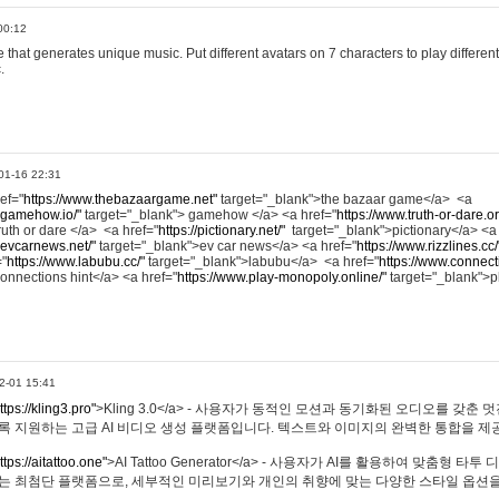
00:12
hat generates unique music. Put different avatars on 7 characters to play different
.
01-16 22:31
ref="
https://www.thebazaargame.net"
target="_blank">the bazaar game</a> <a
.gamehow.io/"
target="_blank"> gamehow </a> <a href="
https://www.truth-or-dare.o
ruth or dare </a> <a href="
https://pictionary.net/"
target="_blank">pictionary</a> <a
.evcarnews.net/"
target="_blank">ev car news</a> <a href="
https://www.rizzlines.cc/
="
https://www.labubu.cc/"
target="_blank">labubu</a> <a href="
https://www.connecti
onnections hint</a> <a href="
https://www.play-monopoly.online/"
target="_blank">
2-01 15:41
ttps://kling3.pro"
>Kling 3.0</a> - 사용자가 동적인 모션과 동기화된 오디오를 갖춘 
록 지원하는 고급 AI 비디오 생성 플랫폼입니다. 텍스트와 이미지의 완벽한 통합을 제공
ttps://aitattoo.one"
>AI Tattoo Generator</a> - 사용자가 AI를 활용하여 맞춤형 
있는 최첨단 플랫폼으로, 세부적인 미리보기와 개인의 취향에 맞는 다양한 스타일 옵션