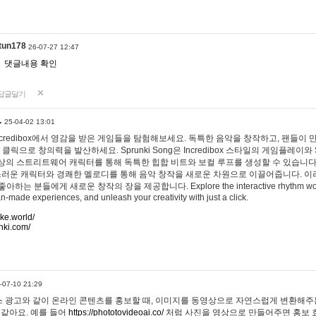
tun178
26-07-27 12:47
댓글내용 확인
답글달기
…
25-04-02 13:01
 Incredibox에서 영감을 받은 게임들을 탐험해보세요. 독특한 음악을 창작하고, 팬들이
 클릭으로 창의력을 발산하세요. Sprunki Song은 Incredibox 스타일의 게임플레이와 
상의 스트리트웨어 캐릭터를 통해 독특한 힙합 비트와 보컬 루프를 생성할 수 있습니다. 또한
사랑스러운 캐릭터와 경쾌한 멜로디를 통해 음악 창작을 새로운 차원으로 이끌어줍니다. 이
는 분들에게 새로운 창작의 장을 제공합니다. Explore the interactive rhythm world 
n-made experiences, and unleash your creativity with just a click.
ake.world/
nki.com/
-07-10 21:29
 광고와 같이 온라인 콘텐츠를 홍보할 때, 이미지를 동영상으로 자연스럽게 변환해주는
 같아요. 예를 들어
https://phototovideoai.co/
처럼 사진을 영상으로 만들어주면 홍보 효