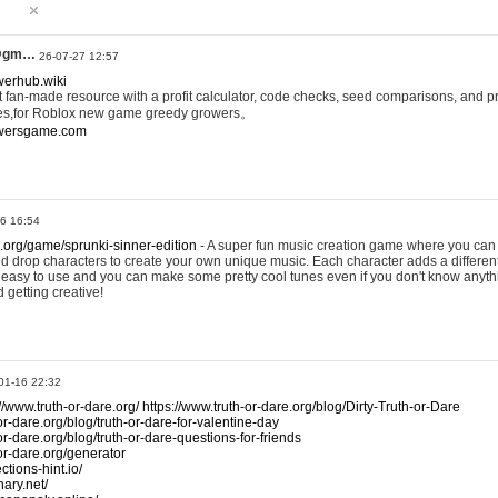
@gm…
26-07-27 12:57
werhub.wiki
 fan-made resource with a profit calculator, code checks, seed comparisons, and pr
es,for Roblox new game greedy growers。
owersgame.com
26 16:54
x.org/game/sprunki-sinner-edition
- A super fun music creation game where you can 
d drop characters to create your own unique music. Each character adds a differen
lly easy to use and you can make some pretty cool tunes even if you don't know anyt
d getting creative!
01-16 22:32
://www.truth-or-dare.org/
https://www.truth-or-dare.org/blog/Dirty-Truth-or-Dare
or-dare.org/blog/truth-or-dare-for-valentine-day
or-dare.org/blog/truth-or-dare-questions-for-friends
-or-dare.org/generator
tions-hint.io/
nary.net/