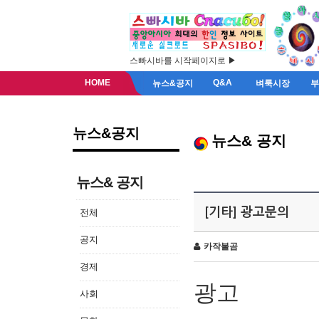
스빠시바를 시작페이지로 ▶
HOME
Q&A
뉴스&공지
벼룩시장
뉴스&공지
뉴스& 공지
뉴스& 공지
[기타] 광고문의
전체
공지
카작불곰
경제
광고
사회