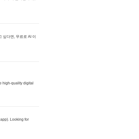
싶다면, 무료로 AI 이
 high-quality digital
 app). Looking for