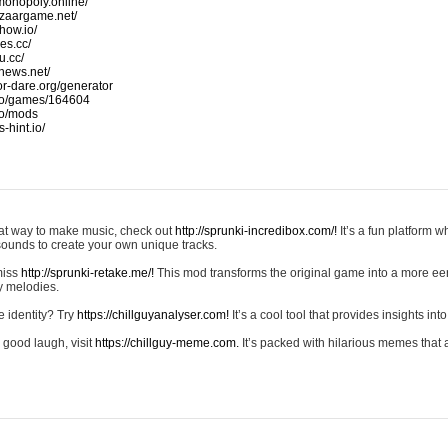
monopoly.online/
azaargame.net/
how.io/
nes.cc/
u.cc/
news.net/
-or-dare.org/generator
io/games/164604
io/mods
-hint.io/
reat way to make music, check out
http://sprunki-incredibox.com/!
It’s a fun platform 
sounds to create your own unique tracks.
 miss
http://sprunki-retake.me/!
This mod transforms the original game into a more ee
ky melodies.
e identity? Try
https://chillguyanalyser.com!
It’s a cool tool that provides insights into 
 good laugh, visit
https://chillguy-meme.com.
It’s packed with hilarious memes that 