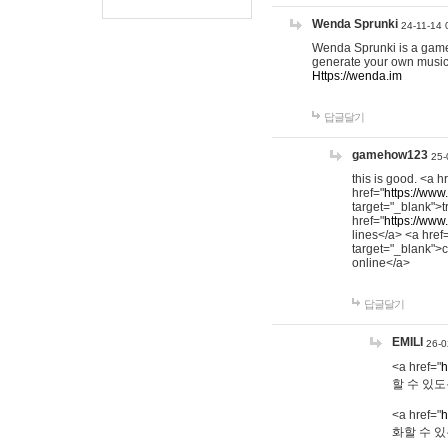
Wenda Sprunki
24-11-14 
Wenda Sprunki is a game t
generate your own music
Https://wenda.im
답글달기
gamehow123
25-
this is good. <a h
href="
https://www
target="_blank">t
href="
https://www
lines</a> <a href
target="_blank">c
online</a>
답글달기
EMILI
26-0
<a href="
h
할 수 있도
<a href="
h
화할 수 