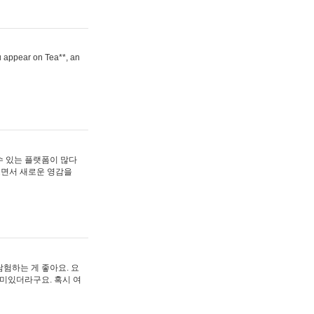
ou appear on Tea**, an
수 있는 플랫폼이 많다
보면서 새로운 영감을
험하는 게 좋아요. 요
재미있더라구요. 혹시 여