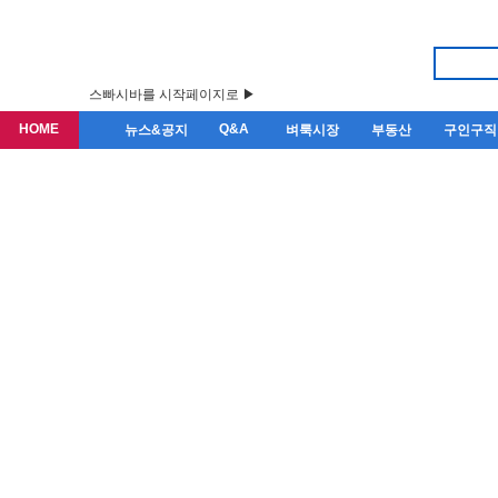
스빠시바를 시작페이지로 ▶
HOME
Q&A
뉴스&공지
벼룩시장
부동산
구인구직