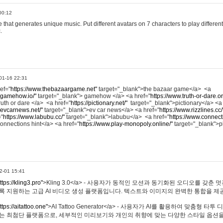
00:12
hat generates unique music. Put different avatars on 7 characters to play different
.
01-16 22:31
ref="
https://www.thebazaargame.net"
target="_blank">the bazaar game</a> <a
.gamehow.io/"
target="_blank"> gamehow </a> <a href="
https://www.truth-or-dare.o
ruth or dare </a> <a href="
https://pictionary.net/"
target="_blank">pictionary</a> <a
.evcarnews.net/"
target="_blank">ev car news</a> <a href="
https://www.rizzlines.cc/
="
https://www.labubu.cc/"
target="_blank">labubu</a> <a href="
https://www.connecti
onnections hint</a> <a href="
https://www.play-monopoly.online/"
target="_blank">
2-01 15:41
ttps://kling3.pro"
>Kling 3.0</a> - 사용자가 동적인 모션과 동기화된 오디오를 갖춘 
록 지원하는 고급 AI 비디오 생성 플랫폼입니다. 텍스트와 이미지의 완벽한 통합을 제공
ttps://aitattoo.one"
>AI Tattoo Generator</a> - 사용자가 AI를 활용하여 맞춤형 
있는 최첨단 플랫폼으로, 세부적인 미리보기와 개인의 취향에 맞는 다양한 스타일 옵션