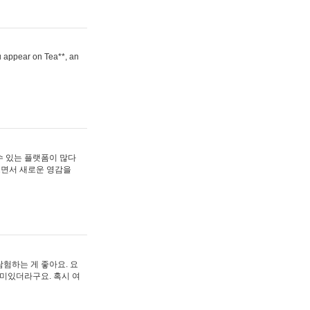
ou appear on Tea**, an
수 있는 플랫폼이 많다
보면서 새로운 영감을
험하는 게 좋아요. 요
재미있더라구요. 혹시 여