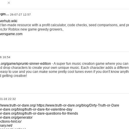
@gm…
26-07-27 12:57
werhub.wiki
 fan-made resource with a profit calculator, code checks, seed comparisons, and pr
es,for Roblox new game greedy growers。
owersgame.com
26 16:54
x.org/game/sprunki-sinner-edition
- A super fun music creation game where you can 
d drop characters to create your own unique music. Each character adds a differen
lly easy to use and you can make some pretty cool tunes even if you don't know anyt
d getting creative!
01-16 22:32
://www.truth-or-dare.org/
https://www.truth-or-dare.org/blog/Dirty-Truth-or-Dare
or-dare.org/blog/truth-or-dare-for-valentine-day
or-dare.org/blog/truth-or-dare-questions-for-friends
-or-dare.org/generator
tions-hint.io/
nary.net/