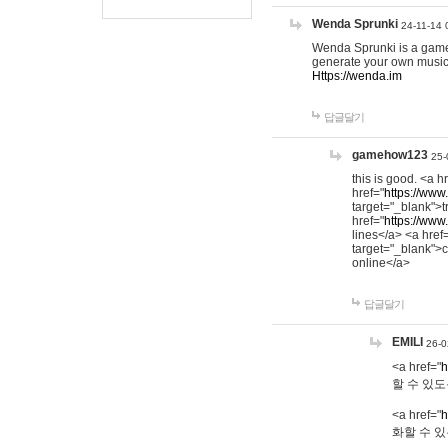
Wenda Sprunki
24-11-14 
Wenda Sprunki is a game t
generate your own music
Https://wenda.im
답글달기
gamehow123
25-
this is good. <a h
href="
https://www
target="_blank">t
href="
https://www
lines</a> <a href
target="_blank">c
online</a>
답글달기
EMILI
26-0
<a href="
h
할 수 있도
<a href="
h
화할 수 