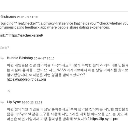
efirstname
26-01-09 14:19
m building **TeaChecker**: a privacy-first service that helps you **check whether y
onymous dating feedback app where people share dating experiences.
Link:**
https://teachecker.net/
답글달기
Hubble Birthday
26-04-17 15:15
이런 게임들은 정말 창의력을 자극하네요! 이렇게 독특한 음악과 캐릭터를 만들 
는 사실에 흥미를 느꼈어요. 저도 NASA 아카이브에서 허블 생일 이미지를 찾아
얻어봤답니다. 여러분은 어떤 영감을 받아보셨나요?
https://hubblebirthday.org
Lip Sync
26-06-23 12:23
이런 창의적인 게임들이 정말 흥미롭네요! 특히 음악을 창작하는 다양한 방법을 탐
즘은 LipSync AI 같은 도구를 사용해 자연스러운 대화형 비디오를 만드는 것도 
러분은 어떤 게임에서 가장 창의성을 발휘해 보셨나요?
https://lip-sync.pro