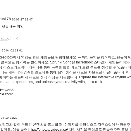
tun178
26-07-27 12:47
댓글내용 확인
답글달기
…
25-04-02 13:01
 Incredibox에서 영감을 받은 게임들을 탐험해보세요. 독특한 음악을 창작하고, 팬들이
 클릭으로 창의력을 발산하세요. Sprunki Song은 Incredibox 스타일의 게임플레이와 
상의 스트리트웨어 캐릭터를 통해 독특한 힙합 비트와 보컬 루프를 생성할 수 있습니다. 또한
사랑스러운 캐릭터와 경쾌한 멜로디를 통해 음악 창작을 새로운 차원으로 이끌어줍니다. 이
는 분들에게 새로운 창작의 장을 제공합니다. Explore the interactive rhythm world 
n-made experiences, and unleash your creativity with just a click.
ake.world/
nki.com/
-07-10 21:29
 광고와 같이 온라인 콘텐츠를 홍보할 때, 이미지를 동영상으로 자연스럽게 변환해주는
 같아요. 예를 들어
https://phototovideoai.co/
처럼 사진을 영상으로 만들어주면 홍보 효