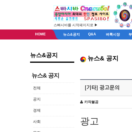
스빠시바를 시작페이지로 ▶
HOME
Q&A
뉴스&공지
벼룩시장
뉴스&공지
뉴스& 공지
뉴스& 공지
[기타] 광고문의
전체
공지
카작불곰
경제
광고
사회