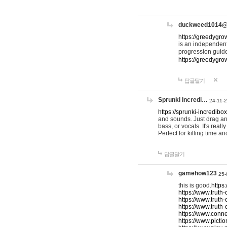
duckweed1014
https://greedygro
is an independent
progression guid
https://greedygr
답글달기
Sprunki Incredi…
24-11-
https://sprunki-incredibo
and sounds. Just drag an
bass, or vocals. It's rea
Perfect for killing time an
답글달기
gamehow123
25-
this is good.
https
https://www.truth-
https://www.truth-
https://www.truth
https://www.connec
https://www.pictio