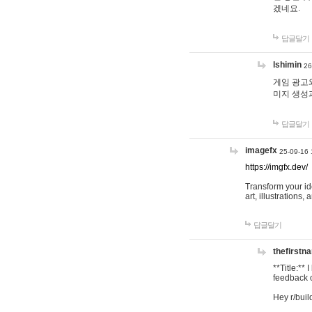
겠네요.
답글달기
lshimin
26
게임 광고와
미지 생성
답글달기
imagefx
25-09-16 
https://imgfx.dev/
Transform your id
art, illustrations
답글달기
thefirstn
**Title:**
feedback o
Hey r/buil