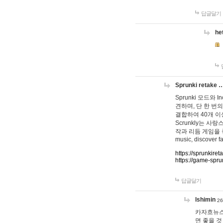
답글달기
he
Sprunki retake 
Sprunki 모드와
견하며, 단 한 번의
결합하여 40개 이
Scrunkly는 
작과 리듬 게임을 좋아하
music, discover fa
https://sprunkiret
https://game-spru
답글달기
lshimin
26
카자흐뉴스
면 좋을 것