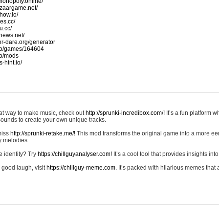
monopoly.online/
azaargame.net/
how.io/
nes.cc/
u.cc/
news.net/
-or-dare.org/generator
io/games/164604
io/mods
-hint.io/
reat way to make music, check out
http://sprunki-incredibox.com/!
It’s a fun platform 
sounds to create your own unique tracks.
 miss
http://sprunki-retake.me/!
This mod transforms the original game into a more ee
ky melodies.
e identity? Try
https://chillguyanalyser.com!
It’s a cool tool that provides insights into 
 good laugh, visit
https://chillguy-meme.com.
It’s packed with hilarious memes that 