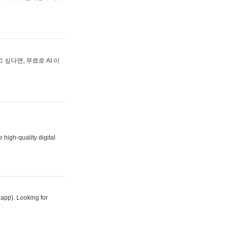
싶다면, 무료로 AI 이
 high-quality digital
 app). Looking for