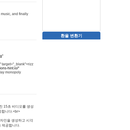
 music, and finally
환율 변환기
rg"
"
target="_blank">rizz
ons-hint.io/"
play monopoly
멋진 15초 비디오를 생성
합니다.<br>
타투 디자인을 생성하고 시각
을 제공합니다.