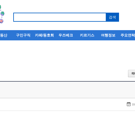
부동산
구인구직
카페/동호회
우즈베크
키르기스
여행정보
주요연
18