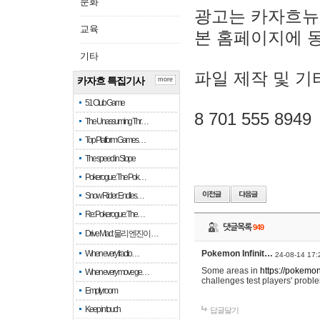
문화
광고는 카자흐뉴
교육
본 홈페이지에 
기타
파일 제작 및 기
카자흐 특집기사
more
51 Club Game
8 701 555 8949
The Unassuming Thr…
Top Platform Games…
The speed in Slope
Pokerogue: The Pok…
Snow Rider: Endles…
Re: Pokerogue: The…
댓글목록
949
Drive Mad: 물리 엔진이 …
When every fractio…
Pokemon Infinit…
24-08-14 17:
Some areas in
https://pokemoni
When every move ge…
challenges test players' proble
Empty room
Keep in touch
답글달기