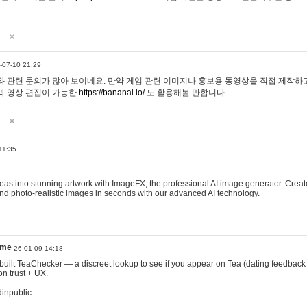
-07-10 21:29
 관련 문의가 많아 보이네요. 만약 게임 관련 이미지나 홍보용 동영상을 직접 제작하고 
과 영상 편집이 가능한
https://bananai.io/
도 활용해볼 만합니다.
11:35
eas into stunning artwork with ImageFX, the professional AI image generator. Create
, and photo-realistic images in seconds with our advanced AI technology.
ame
26-01-09 14:18
 I built TeaChecker — a discreet lookup to see if you appear on Tea (dating feedback
n trust + UX.
dinpublic