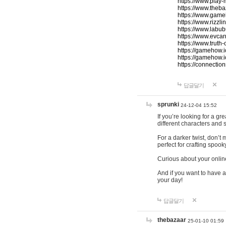
https://www.play-
https://www.theb
https://www.game
https://www.rizzli
https://www.labub
https://www.evcar
https://www.truth
https://gamehow.
https://gamehow.
https://connections
답글달기
sprunki
24-12-04 15:52
If you’re looking for a g
different characters and 
For a darker twist, don’t
perfect for crafting spoo
Curious about your onlin
And if you want to have a
your day!
답글달기
thebazaar
25-01-10 01:59