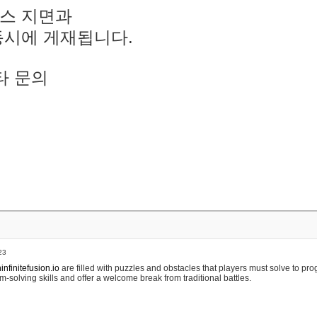
스 지면과
동시에 게재됩니다.
타 문의
23
nfinitefusion.io
are filled with puzzles and obstacles that players must solve to pr
m-solving skills and offer a welcome break from traditional battles.