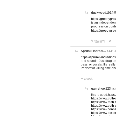
duckweed1014
https://greedygro
is an independent
progression guid
https://greedygr
답글달기
Sprunki Incredi…
24-11-
https://sprunki-incredibo
and sounds. Just drag an
bass, or vocals. It's rea
Perfect for killing time an
답글달기
gamehow123
25-
this is good.
https
https://www.truth-
https://www.truth-
https://www.truth
https://www.connec
https://www.pictio