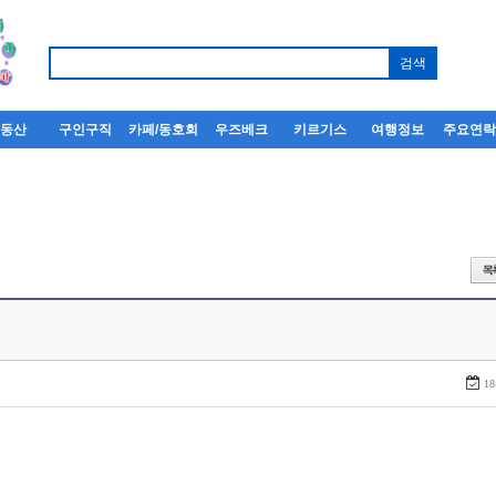
부동산
구인구직
카페/동호회
우즈베크
키르기스
여행정보
주요연
18