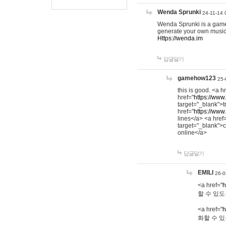
Wenda Sprunki
24-11-14 
Wenda Sprunki is a game t
generate your own music
Https://wenda.im
답글달기
gamehow123
25-
this is good. <a h
href="
https://www
target="_blank">t
href="
https://www
lines</a> <a href
target="_blank">c
online</a>
답글달기
EMILI
26-0
<a href="
h
할 수 있도
<a href="
h
화할 수 