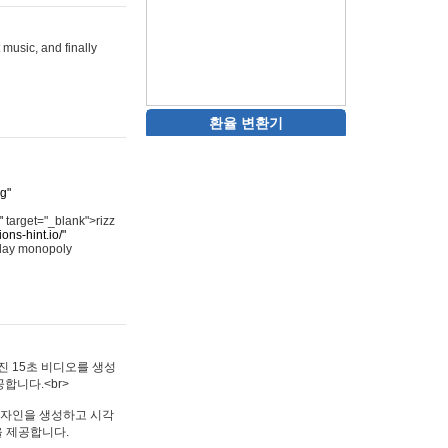
 music, and finally
환율 변환기
rg"
"
target="_blank">rizz
ons-hint.io/"
play monopoly
멋진 15초 비디오를 생성
합니다.<br>
타투 디자인을 생성하고 시각
을 제공합니다.