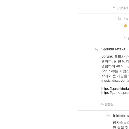
답글달기
he
Sprunki retake 
Sprunki 모드와
견하며, 단 한 번의
결합하여 40개 이
Scrunkly는 
작과 리듬 게임을 좋아하
music, discover fa
https://sprunkiret
https://game-spru
답글달기
lshimin
26
카자흐뉴스
면 좋을 것