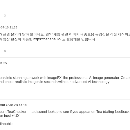
-07-10 21:29
 관련 문의가 많아 보이네요. 만약 게임 관련 이미지나 홍보용 동영상을 직접 제작하고 
과 영상 편집이 가능한
https://bananai.io/
도 활용해볼 만합니다.
11:35
eas into stunning artwork with ImageFX, the professional AI image generator. Create
, and photo-realistic images in seconds with our advanced AI technology.
ame
26-01-09 14:18
 I built TeaChecker — a discreet lookup to see if you appear on Tea (dating feedback
n trust + UX.
dinpublic