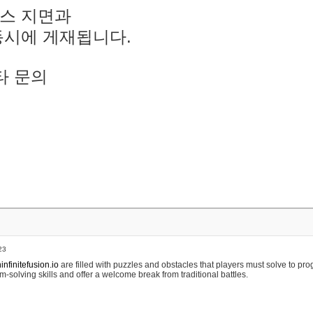
스 지면과
동시에 게재됩니다.
타 문의
23
nfinitefusion.io
are filled with puzzles and obstacles that players must solve to pr
m-solving skills and offer a welcome break from traditional battles.