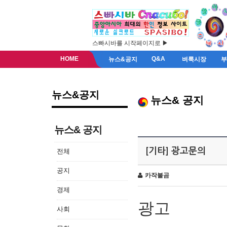
스빠시바를 시작페이지로 ▶
HOME
Q&A
뉴스&공지
벼룩시장
뉴스&공지
뉴스& 공지
뉴스& 공지
[기타] 광고문의
전체
공지
카작불곰
경제
광고
사회