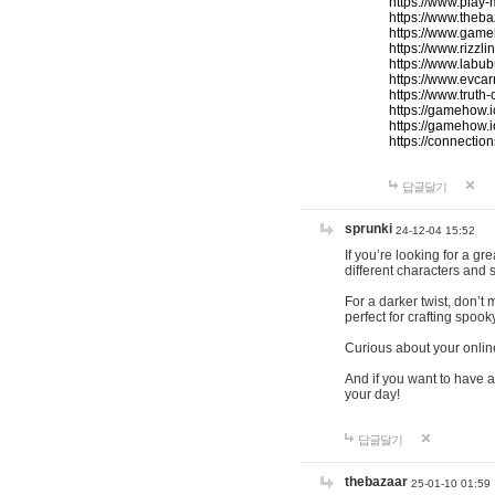
https://www.play-
https://www.theb
https://www.game
https://www.rizzli
https://www.labub
https://www.evcar
https://www.truth
https://gamehow.
https://gamehow.
https://connections
답글달기
sprunki
24-12-04 15:52
If you’re looking for a g
different characters and 
For a darker twist, don’t
perfect for crafting spoo
Curious about your onlin
And if you want to have a
your day!
답글달기
thebazaar
25-01-10 01:59