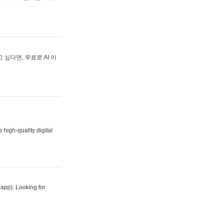
싶다면, 무료로 AI 이
 high-quality digital
 app). Looking for