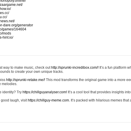
monopoly.online/
azaargame.net/
how.io/
nes.cc/
u.cc/
news.net/
-or-dare.org/generator
io/games/164604
io/mods
-hint.io/
reat way to make music, check out
http://sprunki-incredibox.com/!
It’s a fun platform 
sounds to create your own unique tracks.
 miss
http://sprunki-retake.me/!
This mod transforms the original game into a more ee
ky melodies.
e identity? Try
https://chillguyanalyser.com!
It’s a cool tool that provides insights into 
 good laugh, visit
https://chillguy-meme.com.
It’s packed with hilarious memes that 