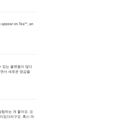
ou appear on Tea**, an
수 있는 플랫폼이 많다
보면서 새로운 영감을
험하는 게 좋아요. 요
재미있더라구요. 혹시 여