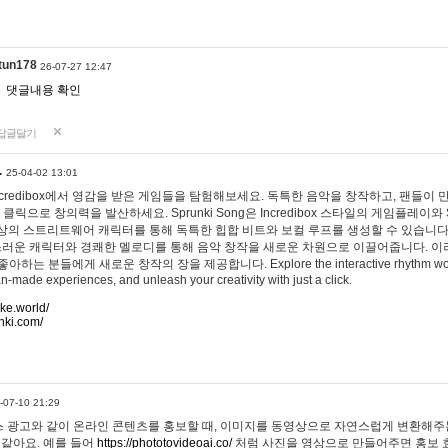
tun178
26-07-27 12:47
댓글내용 확인
답글달기
…
25-04-02 13:01
 Incredibox에서 영감을 받은 게임들을 탐험해보세요. 독특한 음악을 창작하고, 팬들이
 클릭으로 창의력을 발산하세요. Sprunki Song은 Incredibox 스타일의 게임플레이와 
상의 스트리트웨어 캐릭터를 통해 독특한 힙합 비트와 보컬 루프를 생성할 수 있습니다. 또한
사랑스러운 캐릭터와 경쾌한 멜로디를 통해 음악 창작을 새로운 차원으로 이끌어줍니다. 이
는 분들에게 새로운 창작의 장을 제공합니다. Explore the interactive rhythm world 
n-made experiences, and unleash your creativity with just a click.
ake.world/
nki.com/
-07-10 21:29
 광고와 같이 온라인 콘텐츠를 홍보할 때, 이미지를 동영상으로 자연스럽게 변환해주는
 같아요. 예를 들어
https://phototovideoai.co/
처럼 사진을 영상으로 만들어주면 홍보 효