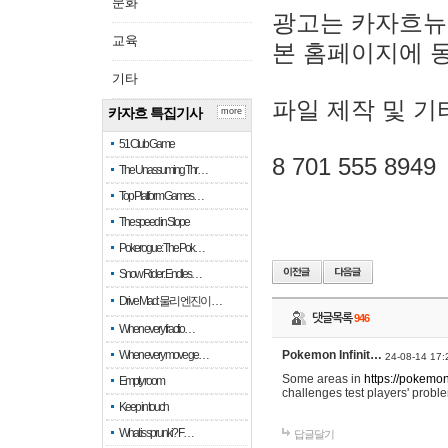
문화
광고는 카자흐뉴
교육
본 홈페이지에 
기타
파일 제작 및 기
카자흐 특집기사
more
51 Club Game
8 701 555 8949
The Unassuming Thr…
Top Platform Games…
The speed in Slope
Pokerogue: The Pok…
Snow Rider: Endles…
Drive Mad: 물리 엔진이 …
댓글목록
946
When every fractio…
When every move ge…
Pokemon Infinit…
24-08-14 17:
Some areas in
https://pokemoni
Empty room
challenges test players' proble
Keep in touch
What is sprunki? F…
답글달기