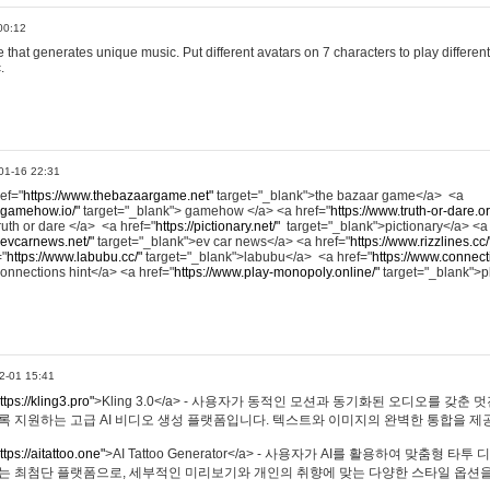
00:12
hat generates unique music. Put different avatars on 7 characters to play different
.
01-16 22:31
ref="
https://www.thebazaargame.net"
target="_blank">the bazaar game</a> <a
.gamehow.io/"
target="_blank"> gamehow </a> <a href="
https://www.truth-or-dare.o
ruth or dare </a> <a href="
https://pictionary.net/"
target="_blank">pictionary</a> <a
.evcarnews.net/"
target="_blank">ev car news</a> <a href="
https://www.rizzlines.cc/
="
https://www.labubu.cc/"
target="_blank">labubu</a> <a href="
https://www.connecti
onnections hint</a> <a href="
https://www.play-monopoly.online/"
target="_blank">
2-01 15:41
ttps://kling3.pro"
>Kling 3.0</a> - 사용자가 동적인 모션과 동기화된 오디오를 갖춘 
록 지원하는 고급 AI 비디오 생성 플랫폼입니다. 텍스트와 이미지의 완벽한 통합을 제공
ttps://aitattoo.one"
>AI Tattoo Generator</a> - 사용자가 AI를 활용하여 맞춤형 
있는 최첨단 플랫폼으로, 세부적인 미리보기와 개인의 취향에 맞는 다양한 스타일 옵션