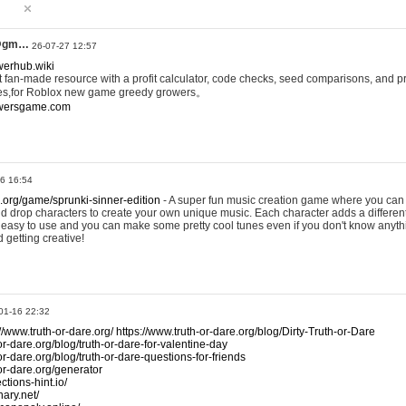
@gm…
26-07-27 12:57
werhub.wiki
 fan-made resource with a profit calculator, code checks, seed comparisons, and pr
es,for Roblox new game greedy growers。
owersgame.com
26 16:54
x.org/game/sprunki-sinner-edition
- A super fun music creation game where you can 
d drop characters to create your own unique music. Each character adds a differen
lly easy to use and you can make some pretty cool tunes even if you don't know anyt
d getting creative!
01-16 22:32
://www.truth-or-dare.org/
https://www.truth-or-dare.org/blog/Dirty-Truth-or-Dare
or-dare.org/blog/truth-or-dare-for-valentine-day
or-dare.org/blog/truth-or-dare-questions-for-friends
-or-dare.org/generator
tions-hint.io/
nary.net/