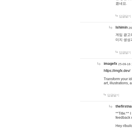
겠네요.
답글달기
lshimin
26
게임 광고와
미지 생성
답글달기
imagefx
25-09-16 
https://imgfx.dev/
Transform your id
art, illustrations
답글달기
thefirstn
**Title:**
feedback o
Hey r/buil