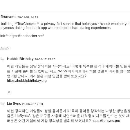
efirstname
26-01-09 14:19
m building **TeaChecker**: a privacy-first service that helps you **check whether y
onymous dating feedback app where people share dating experiences.
Link:**
https://teachecker.net/
답글달기
Hubble Birthday
26-04-17 15:15
이런 게임들은 정말 창의력을 자극하네요! 이렇게 독특한 음악과 캐릭터를 만들 
는 사실에 흥미를 느꼈어요. 저도 NASA 아카이브에서 허블 생일 이미지를 찾아
얻어봤답니다. 여러분은 어떤 영감을 받아보셨나요?
https://hubblebirthday.org
Lip Sync
26-06-23 12:23
이런 창의적인 게임들이 정말 흥미롭네요! 특히 음악을 창작하는 다양한 방법을 탐
즘은 LipSync AI 같은 도구를 사용해 자연스러운 대화형 비디오를 만드는 것도 
러분은 어떤 게임에서 가장 창의성을 발휘해 보셨나요?
https://lip-sync.pro