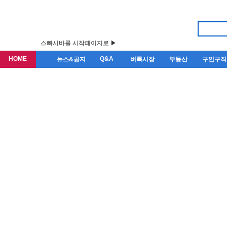
스빠시바를 시작페이지로 ▶
HOME
Q&A
뉴스&공지
벼룩시장
부동산
구인구직