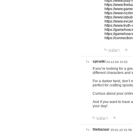
https://www.play-
https://www.theb
https://www.game
https://www.rizzli
https://www.labub
https://www.evcar
https://www.truth
https://gamehow.
https://gamehow.
https://connections
답글달기
sprunki
24-12-04 15:52
If you’re looking for a g
different characters and 
For a darker twist, don’t
perfect for crafting spoo
Curious about your onlin
And if you want to have a
your day!
답글달기
thebazaar
25-01-10 01:59