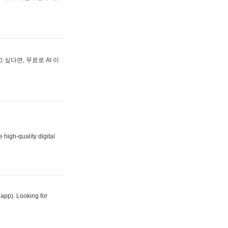
싶다면, 무료로 AI 이
 high-quality digital
 app). Looking for