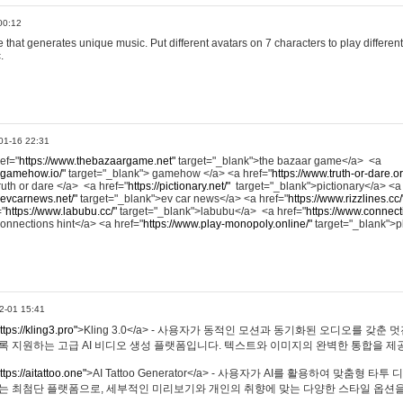
00:12
hat generates unique music. Put different avatars on 7 characters to play different
.
01-16 22:31
ref="
https://www.thebazaargame.net"
target="_blank">the bazaar game</a> <a
.gamehow.io/"
target="_blank"> gamehow </a> <a href="
https://www.truth-or-dare.o
ruth or dare </a> <a href="
https://pictionary.net/"
target="_blank">pictionary</a> <a
.evcarnews.net/"
target="_blank">ev car news</a> <a href="
https://www.rizzlines.cc/
="
https://www.labubu.cc/"
target="_blank">labubu</a> <a href="
https://www.connecti
onnections hint</a> <a href="
https://www.play-monopoly.online/"
target="_blank">
2-01 15:41
ttps://kling3.pro"
>Kling 3.0</a> - 사용자가 동적인 모션과 동기화된 오디오를 갖춘 
록 지원하는 고급 AI 비디오 생성 플랫폼입니다. 텍스트와 이미지의 완벽한 통합을 제공
ttps://aitattoo.one"
>AI Tattoo Generator</a> - 사용자가 AI를 활용하여 맞춤형 
있는 최첨단 플랫폼으로, 세부적인 미리보기와 개인의 취향에 맞는 다양한 스타일 옵션