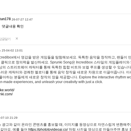
tun178
26-07-27 12:47
댓글내용 확인
답글달기
…
25-04-02 13:01
 Incredibox에서 영감을 받은 게임들을 탐험해보세요. 독특한 음악을 창작하고, 팬들이
 클릭으로 창의력을 발산하세요. Sprunki Song은 Incredibox 스타일의 게임플레이와 
상의 스트리트웨어 캐릭터를 통해 독특한 힙합 비트와 보컬 루프를 생성할 수 있습니다. 또한
사랑스러운 캐릭터와 경쾌한 멜로디를 통해 음악 창작을 새로운 차원으로 이끌어줍니다. 이
는 분들에게 새로운 창작의 장을 제공합니다. Explore the interactive rhythm world 
n-made experiences, and unleash your creativity with just a click.
ake.world/
nki.com/
-07-10 21:29
 광고와 같이 온라인 콘텐츠를 홍보할 때, 이미지를 동영상으로 자연스럽게 변환해주는
 같아요. 예를 들어
https://phototovideoai.co/
처럼 사진을 영상으로 만들어주면 홍보 효