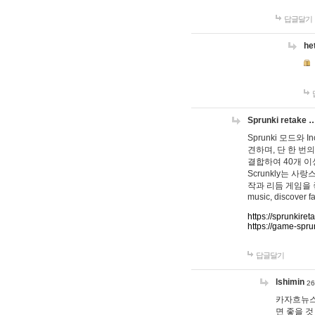
답글달기
he
Sprunki retake 
Sprunki 모드와
견하며, 단 한 번의
결합하여 40개 이
Scrunkly는 
작과 리듬 게임을 좋아하
music, discover fa
https://sprunkiret
https://game-spru
답글달기
lshimin
26
카자흐뉴스
면 좋을 것