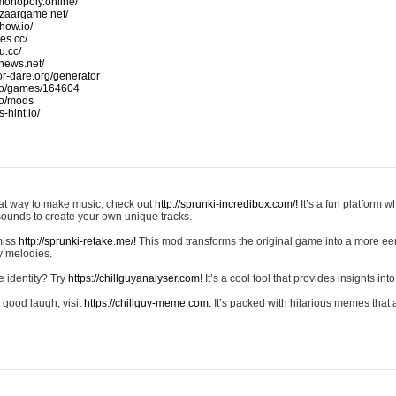
monopoly.online/
azaargame.net/
how.io/
nes.cc/
u.cc/
news.net/
-or-dare.org/generator
io/games/164604
io/mods
-hint.io/
reat way to make music, check out
http://sprunki-incredibox.com/!
It’s a fun platform 
sounds to create your own unique tracks.
 miss
http://sprunki-retake.me/!
This mod transforms the original game into a more ee
ky melodies.
e identity? Try
https://chillguyanalyser.com!
It’s a cool tool that provides insights into 
 good laugh, visit
https://chillguy-meme.com.
It’s packed with hilarious memes that 