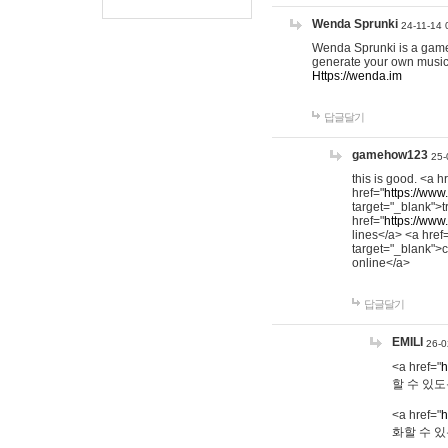
Wenda Sprunki
24-11-14 
Wenda Sprunki is a game t
generate your own music
Https://wenda.im
답글달기
gamehow123
25-
this is good. <a h
href="
https://www
target="_blank">t
href="
https://www
lines</a> <a href
target="_blank">c
online</a>
답글달기
EMILI
26-0
<a href="
h
할 수 있도
<a href="
h
화할 수 