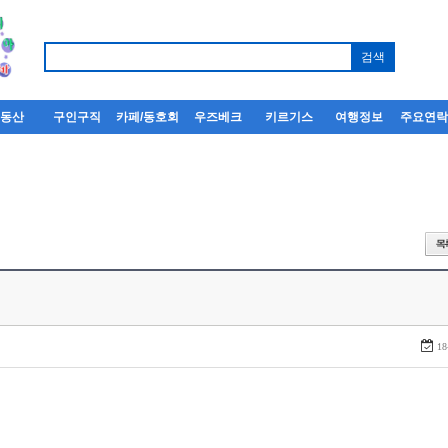
부동산
구인구직
카페/동호회
우즈베크
키르기스
여행정보
주요연
18