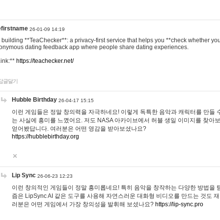
efirstname
26-01-09 14:19
m building **TeaChecker**: a privacy-first service that helps you **check whether y
onymous dating feedback app where people share dating experiences.
Link:**
https://teachecker.net/
답글달기
Hubble Birthday
26-04-17 15:15
이런 게임들은 정말 창의력을 자극하네요! 이렇게 독특한 음악과 캐릭터를 만들 
는 사실에 흥미를 느꼈어요. 저도 NASA 아카이브에서 허블 생일 이미지를 찾아
얻어봤답니다. 여러분은 어떤 영감을 받아보셨나요?
https://hubblebirthday.org
Lip Sync
26-06-23 12:23
이런 창의적인 게임들이 정말 흥미롭네요! 특히 음악을 창작하는 다양한 방법을 탐
즘은 LipSync AI 같은 도구를 사용해 자연스러운 대화형 비디오를 만드는 것도 
러분은 어떤 게임에서 가장 창의성을 발휘해 보셨나요?
https://lip-sync.pro