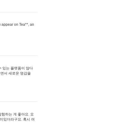
ou appear on Tea**, an
수 있는 플랫폼이 많다
보면서 새로운 영감을
험하는 게 좋아요. 요
재미있더라구요. 혹시 여