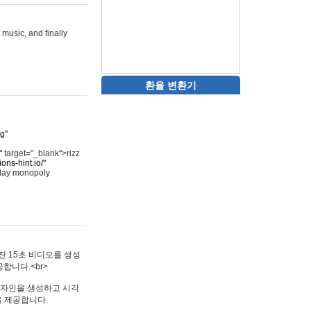
 music, and finally
환율 변환기
rg"
"
target="_blank">rizz
ons-hint.io/"
play monopoly
멋진 15초 비디오를 생성
합니다.<br>
타투 디자인을 생성하고 시각
을 제공합니다.