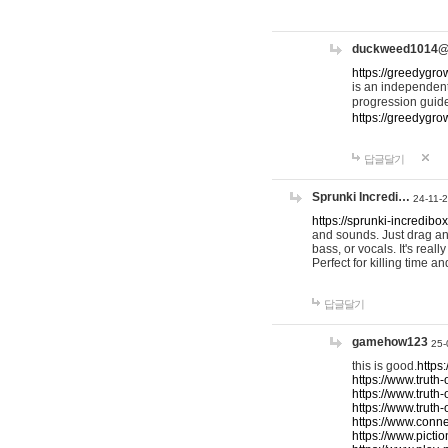
duckweed1014
https://greedygro
is an independent
progression guid
https://greedygr
답글달기
Sprunki Incredi…
24-11-
https://sprunki-incredibo
and sounds. Just drag an
bass, or vocals. It's rea
Perfect for killing time an
답글달기
gamehow123
25-
this is good.
https
https://www.truth-
https://www.truth-
https://www.truth
https://www.connec
https://www.pictio