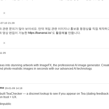
-07-10 21:29
 관련 문의가 많아 보이네요. 만약 게임 관련 이미지나 홍보용 동영상을 직접 제작하고 
과 영상 편집이 가능한
https://bananai.io/
도 활용해볼 만합니다.
11:35
eas into stunning artwork with ImageFX, the professional AI image generator. Create
, and photo-realistic images in seconds with our advanced AI technology.
ame
26-01-09 14:18
 I built TeaChecker — a discreet lookup to see if you appear on Tea (dating feedback
n trust + UX.
dinpublic