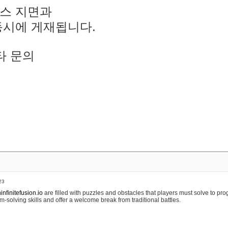
스 지면과
동시에 게재됩니다.
타 문의
23
nfinitefusion.io
are filled with puzzles and obstacles that players must solve to pr
m-solving skills and offer a welcome break from traditional battles.