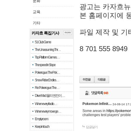
문화
광고는 카자흐뉴
교육
본 홈페이지에 
기타
파일 제작 및 기
카자흐 특집기사
more
51 Club Game
8 701 555 8949
The Unassuming Thr…
Top Platform Games…
The speed in Slope
Pokerogue: The Pok…
Snow Rider: Endles…
Re: Pokerogue: The…
댓글목록
948
Drive Mad: 물리 엔진이 …
When every fractio…
Pokemon Infinit…
24-08-14 17:
Some areas in
https://pokemoni
When every move ge…
challenges test players' proble
Empty room
Keep in touch
답글달기