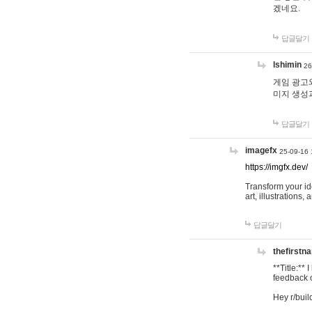
겠네요.
답글달기
lshimin
26
게임 광고와
미지 생성
답글달기
imagefx
25-09-16 
https://imgfx.dev/
Transform your id
art, illustrations
답글달기
thefirstn
**Title:**
feedback o
Hey r/buil