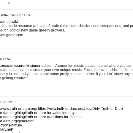
@gm…
26-07-27 12:57
werhub.wiki
 fan-made resource with a profit calculator, code checks, seed comparisons, and pr
es,for Roblox new game greedy growers。
owersgame.com
26 16:54
x.org/game/sprunki-sinner-edition
- A super fun music creation game where you can 
d drop characters to create your own unique music. Each character adds a differen
lly easy to use and you can make some pretty cool tunes even if you don't know anyt
d getting creative!
01-16 22:32
://www.truth-or-dare.org/
https://www.truth-or-dare.org/blog/Dirty-Truth-or-Dare
or-dare.org/blog/truth-or-dare-for-valentine-day
or-dare.org/blog/truth-or-dare-questions-for-friends
-or-dare.org/generator
tions-hint.io/
nary.net/