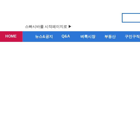
스빠시바를 시작페이지로 ▶
HOME
Q&A
뉴스&공지
벼룩시장
부동산
구인구직