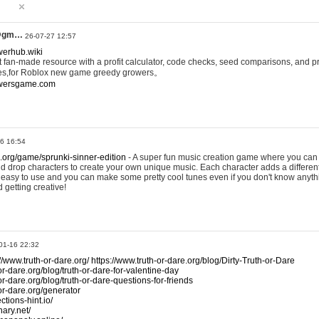
@gm…
26-07-27 12:57
werhub.wiki
 fan-made resource with a profit calculator, code checks, seed comparisons, and pr
es,for Roblox new game greedy growers。
owersgame.com
26 16:54
x.org/game/sprunki-sinner-edition
- A super fun music creation game where you can 
d drop characters to create your own unique music. Each character adds a differen
lly easy to use and you can make some pretty cool tunes even if you don't know anyt
d getting creative!
01-16 22:32
://www.truth-or-dare.org/
https://www.truth-or-dare.org/blog/Dirty-Truth-or-Dare
or-dare.org/blog/truth-or-dare-for-valentine-day
or-dare.org/blog/truth-or-dare-questions-for-friends
-or-dare.org/generator
tions-hint.io/
nary.net/