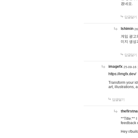
겠네요.
답글달기
lshimin
26
게임 광고와
미지 생성
답글달기
imagefx
25-09-16 
https://imgfx.dev/
Transform your id
art, illustrations
답글달기
thefirstn
**Title:**
feedback o
Hey r/buil