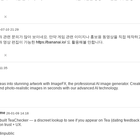
-07-10 21:29
 관련 문의가 많아 보이네요. 만약 게임 관련 이미지나 홍보용 동영상을 직접 제작하고 
과 영상 편집이 가능한
https://bananai.io/
도 활용해볼 만합니다.
11:35
eas into stunning artwork with ImageFX, the professional AI image generator. Create
, and photo-realistic images in seconds with our advanced AI technology.
ame
26-01-09 14:18
 I built TeaChecker — a discreet lookup to see if you appear on Tea (dating feedback
n trust + UX.
dinpublic