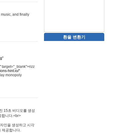
 music, and finally
환율 변환기
rg"
"
target="_blank">rizz
ons-hint.io/"
play monopoly
멋진 15초 비디오를 생성
합니다.<br>
타투 디자인을 생성하고 시각
을 제공합니다.