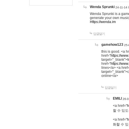
Wenda Sprunki
24-11-14 
Wenda Sprunki is a game t
generate your own music
Https://wenda.im
답글달기
gamehow123
25-
this is good. <a h
href="
https://www
target="_blank">t
href="
https://www
lines</a> <a href
target="_blank">c
online</a>
답글달기
EMILI
26-0
<a href="
h
할 수 있도
<a href="
h
화할 수 