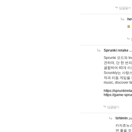
답글달기
he
Sprunki retake 
Sprunki 모드와
견하며, 단 한 번의
결합하여 40개 이
Scrunkly는 
작과 리듬 게임을 좋아하
music, discover fa
https://sprunkiret
https://game-spru
답글달기
lshimin
26
카자흐뉴스
면 좋을 것