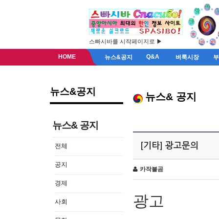
스빠시바를 시작페이지로 ▶
HOME
Q&A
뉴스&공지
벼룩시장
뉴스&공지
뉴스& 공지
뉴스& 공지
[기타] 광고문의
전체
공지
카작불곰
경제
광고
사회