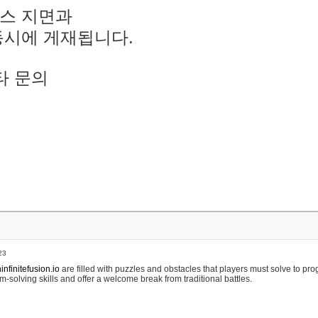
스 지면과
동시에 게재됩니다.
타 문의
23
nfinitefusion.io
are filled with puzzles and obstacles that players must solve to pr
m-solving skills and offer a welcome break from traditional battles.