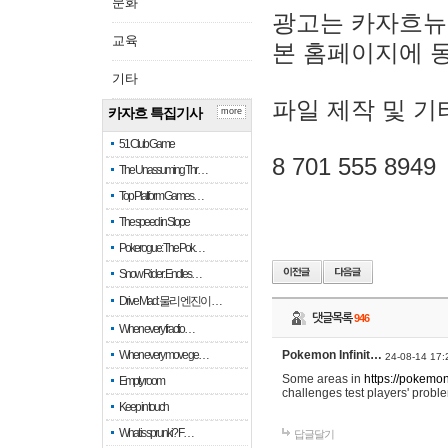
문화
광고는 카자흐뉴
교육
본 홈페이지에 
기타
파일 제작 및 기
카자흐 특집기사
more
51 Club Game
8 701 555 8949
The Unassuming Thr…
Top Platform Games…
The speed in Slope
Pokerogue: The Pok…
Snow Rider: Endles…
Drive Mad: 물리 엔진이 …
댓글목록
946
When every fractio…
When every move ge…
Pokemon Infinit…
24-08-14 17:
Some areas in
https://pokemoni
Empty room
challenges test players' proble
Keep in touch
What is sprunki? F…
답글달기