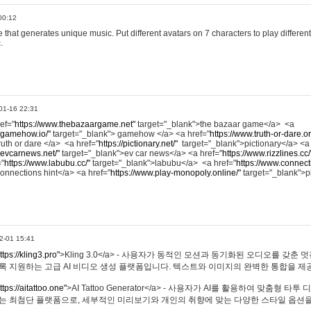
00:12
hat generates unique music. Put different avatars on 7 characters to play different
.
01-16 22:31
ref="
https://www.thebazaargame.net"
target="_blank">the bazaar game</a> <a
.gamehow.io/"
target="_blank"> gamehow </a> <a href="
https://www.truth-or-dare.o
ruth or dare </a> <a href="
https://pictionary.net/"
target="_blank">pictionary</a> <a
.evcarnews.net/"
target="_blank">ev car news</a> <a href="
https://www.rizzlines.cc/
="
https://www.labubu.cc/"
target="_blank">labubu</a> <a href="
https://www.connecti
onnections hint</a> <a href="
https://www.play-monopoly.online/"
target="_blank">
2-01 15:41
ttps://kling3.pro"
>Kling 3.0</a> - 사용자가 동적인 모션과 동기화된 오디오를 갖춘 
록 지원하는 고급 AI 비디오 생성 플랫폼입니다. 텍스트와 이미지의 완벽한 통합을 제공
ttps://aitattoo.one"
>AI Tattoo Generator</a> - 사용자가 AI를 활용하여 맞춤형 
있는 최첨단 플랫폼으로, 세부적인 미리보기와 개인의 취향에 맞는 다양한 스타일 옵션