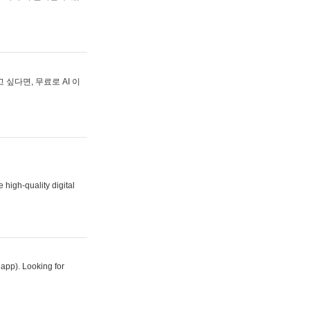
싶다면, 무료로 AI 이
 high-quality digital
 app). Looking for