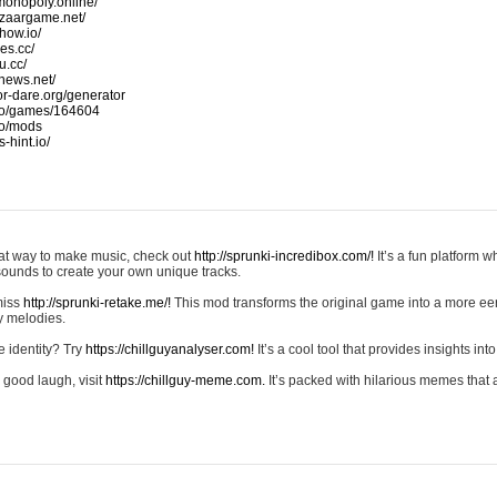
monopoly.online/
azaargame.net/
how.io/
nes.cc/
u.cc/
news.net/
-or-dare.org/generator
io/games/164604
io/mods
-hint.io/
reat way to make music, check out
http://sprunki-incredibox.com/!
It’s a fun platform 
sounds to create your own unique tracks.
 miss
http://sprunki-retake.me/!
This mod transforms the original game into a more ee
ky melodies.
e identity? Try
https://chillguyanalyser.com!
It’s a cool tool that provides insights into 
 good laugh, visit
https://chillguy-meme.com.
It’s packed with hilarious memes that 