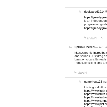
duckweed1014
https://greedygro
is an independent
progression guid
https://greedygr
답글달기
Sprunki Incredi…
24-11-
https://sprunki-incredibo
and sounds. Just drag an
bass, or vocals. It's rea
Perfect for killing time an
답글달기
gamehow123
25-
this is good.
https
https://www.truth-
https://www.truth-
https://www.truth
https://www.connec
https://www.pictio