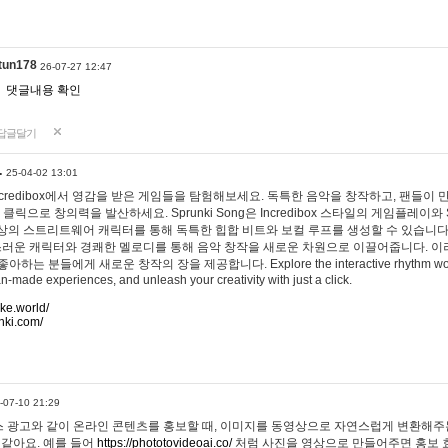
tun178
26-07-27 12:47
댓글내용 확인
답글달기
…
25-04-02 13:01
 Incredibox에서 영감을 받은 게임들을 탐험해보세요. 독특한 음악을 창작하고, 팬들이
 클릭으로 창의력을 발산하세요. Sprunki Song은 Incredibox 스타일의 게임플레이와 
상의 스트리트웨어 캐릭터를 통해 독특한 힙합 비트와 보컬 루프를 생성할 수 있습니다. 또한
사랑스러운 캐릭터와 경쾌한 멜로디를 통해 음악 창작을 새로운 차원으로 이끌어줍니다. 이
는 분들에게 새로운 창작의 장을 제공합니다. Explore the interactive rhythm world 
n-made experiences, and unleash your creativity with just a click.
ake.world/
nki.com/
-07-10 21:29
 광고와 같이 온라인 콘텐츠를 홍보할 때, 이미지를 동영상으로 자연스럽게 변환해주는
 같아요. 예를 들어
https://phototovideoai.co/
처럼 사진을 영상으로 만들어주면 홍보 효