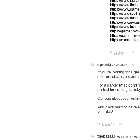
https://www.play-
https://www.theb
https://www.game
https://www.rizzli
https://www.labub
https://www.evcar
https://www.truth
https://gamehow.
https://gamehow.
https://connections
답글달기
sprunki
24-12-04 15:52
If you’re looking for a g
different characters and 
For a darker twist, don’t
perfect for crafting spoo
Curious about your onlin
And if you want to have a
your day!
답글달기
thebazaar
25-01-10 01:59