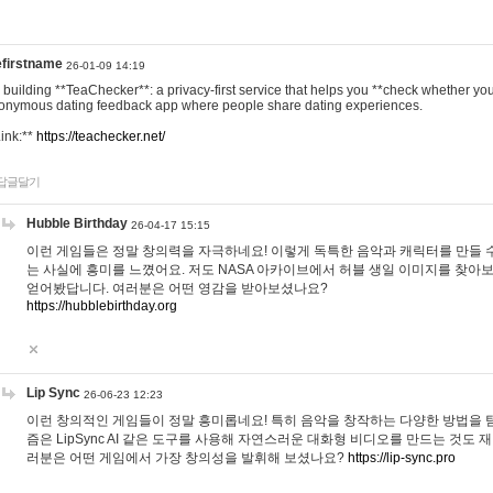
efirstname
26-01-09 14:19
m building **TeaChecker**: a privacy-first service that helps you **check whether y
onymous dating feedback app where people share dating experiences.
Link:**
https://teachecker.net/
답글달기
Hubble Birthday
26-04-17 15:15
이런 게임들은 정말 창의력을 자극하네요! 이렇게 독특한 음악과 캐릭터를 만들 
는 사실에 흥미를 느꼈어요. 저도 NASA 아카이브에서 허블 생일 이미지를 찾아
얻어봤답니다. 여러분은 어떤 영감을 받아보셨나요?
https://hubblebirthday.org
Lip Sync
26-06-23 12:23
이런 창의적인 게임들이 정말 흥미롭네요! 특히 음악을 창작하는 다양한 방법을 탐
즘은 LipSync AI 같은 도구를 사용해 자연스러운 대화형 비디오를 만드는 것도 
러분은 어떤 게임에서 가장 창의성을 발휘해 보셨나요?
https://lip-sync.pro