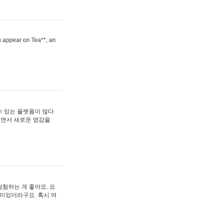
ou appear on Tea**, an
수 있는 플랫폼이 많다
보면서 새로운 영감을
험하는 게 좋아요. 요
재미있더라구요. 혹시 여