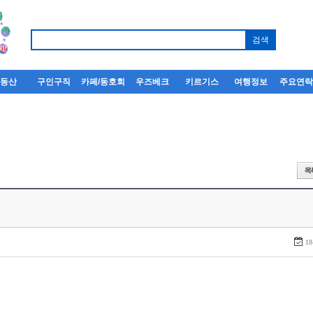
부동산
구인구직
카페/동호회
우즈베크
키르기스
여행정보
주요연
18