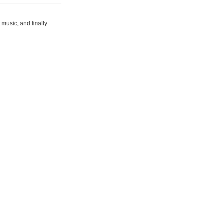
 music, and finally
rg"
"
target="_blank">rizz
ons-hint.io/"
play monopoly
멋진 15초 비디오를 생성
합니다.<br>
타투 디자인을 생성하고 시각
을 제공합니다.