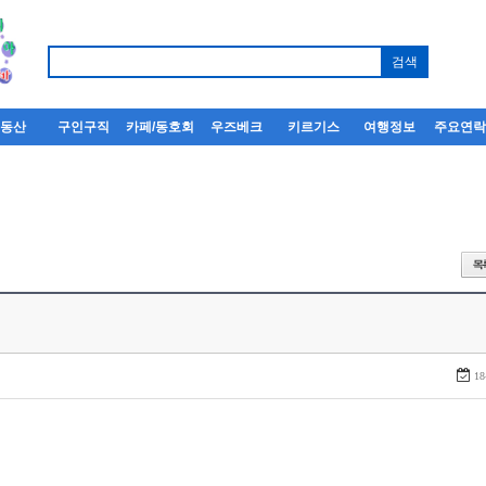
부동산
구인구직
카페/동호회
우즈베크
키르기스
여행정보
주요연
18