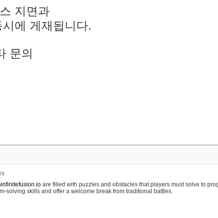
스 지면과
동시에 게재됩니다.
타 문의
23
nfinitefusion.io
are filled with puzzles and obstacles that players must solve to pr
m-solving skills and offer a welcome break from traditional battles.