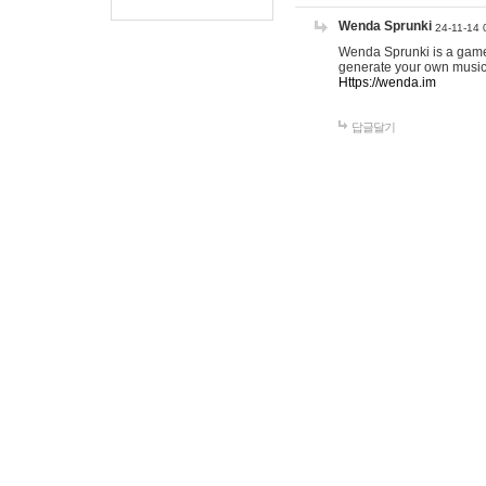
Wenda Sprunki
24-11-14 
Wenda Sprunki is a game t
generate your own music
Https://wenda.im
답글달기
gamehow123
25-
this is good. <a h
href="
https://www
target="_blank">t
href="
https://www
lines</a> <a href
target="_blank">c
online</a>
답글달기
EMILI
26-0
<a href="
h
할 수 있도
<a href="
h
화할 수 