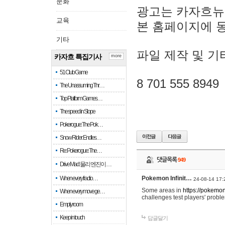
문화
광고는 카자흐뉴
교육
본 홈페이지에 
기타
파일 제작 및 기
카자흐 특집기사
more
51 Club Game
8 701 555 8949
The Unassuming Thr…
Top Platform Games…
The speed in Slope
Pokerogue: The Pok…
Snow Rider: Endles…
Re: Pokerogue: The…
댓글목록
949
Drive Mad: 물리 엔진이 …
When every fractio…
Pokemon Infinit…
24-08-14 17:
Some areas in
https://pokemoni
When every move ge…
challenges test players' proble
Empty room
Keep in touch
답글달기