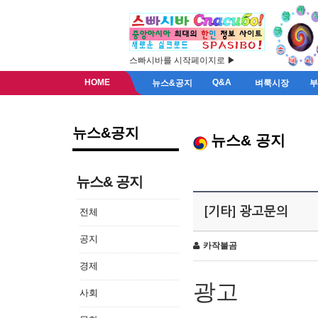
스빠시바를 시작페이지로 ▶
HOME
Q&A
뉴스&공지
벼룩시장
뉴스&공지
뉴스& 공지
뉴스& 공지
[기타] 광고문의
전체
공지
카작불곰
경제
광고
사회