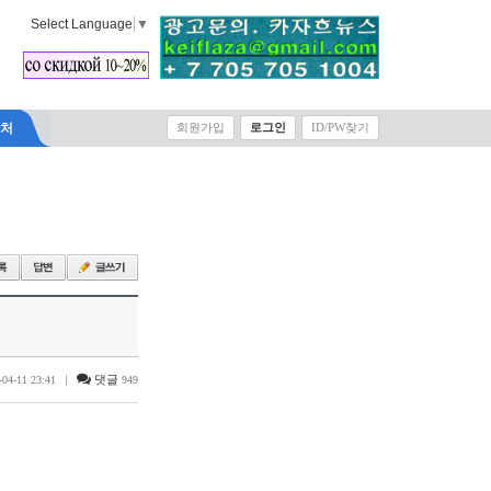
Select Language
▼
락처
회원가입
로그인
ID/PW찾기
|
댓글
-04-11 23:41
949