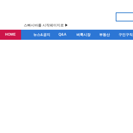
스빠시바를 시작페이지로 ▶
HOME
Q&A
뉴스&공지
벼룩시장
부동산
구인구직