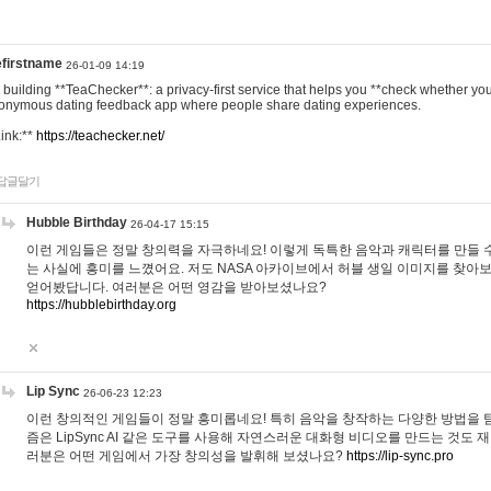
efirstname
26-01-09 14:19
m building **TeaChecker**: a privacy-first service that helps you **check whether y
onymous dating feedback app where people share dating experiences.
Link:**
https://teachecker.net/
답글달기
Hubble Birthday
26-04-17 15:15
이런 게임들은 정말 창의력을 자극하네요! 이렇게 독특한 음악과 캐릭터를 만들 
는 사실에 흥미를 느꼈어요. 저도 NASA 아카이브에서 허블 생일 이미지를 찾아
얻어봤답니다. 여러분은 어떤 영감을 받아보셨나요?
https://hubblebirthday.org
Lip Sync
26-06-23 12:23
이런 창의적인 게임들이 정말 흥미롭네요! 특히 음악을 창작하는 다양한 방법을 탐
즘은 LipSync AI 같은 도구를 사용해 자연스러운 대화형 비디오를 만드는 것도 
러분은 어떤 게임에서 가장 창의성을 발휘해 보셨나요?
https://lip-sync.pro