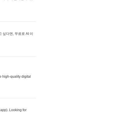
싶다면, 무료로 AI 이
 high-quality digital
 app). Looking for