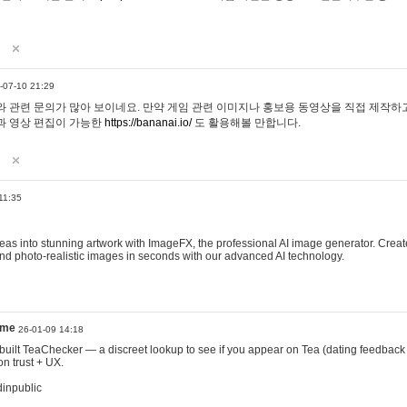
-07-10 21:29
 관련 문의가 많아 보이네요. 만약 게임 관련 이미지나 홍보용 동영상을 직접 제작하고 
과 영상 편집이 가능한
https://bananai.io/
도 활용해볼 만합니다.
11:35
eas into stunning artwork with ImageFX, the professional AI image generator. Create
, and photo-realistic images in seconds with our advanced AI technology.
ame
26-01-09 14:18
 I built TeaChecker — a discreet lookup to see if you appear on Tea (dating feedback
n trust + UX.
dinpublic