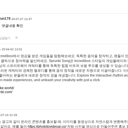
tun178
26-07-27 12:47
댓글내용 확인
답글달기
…
25-04-02 13:01
 Incredibox에서 영감을 받은 게임들을 탐험해보세요. 독특한 음악을 창작하고, 팬들이
 클릭으로 창의력을 발산하세요. Sprunki Song은 Incredibox 스타일의 게임플레이와 
상의 스트리트웨어 캐릭터를 통해 독특한 힙합 비트와 보컬 루프를 생성할 수 있습니다. 또한
사랑스러운 캐릭터와 경쾌한 멜로디를 통해 음악 창작을 새로운 차원으로 이끌어줍니다. 이
는 분들에게 새로운 창작의 장을 제공합니다. Explore the interactive rhythm world 
n-made experiences, and unleash your creativity with just a click.
ake.world/
nki.com/
-07-10 21:29
 광고와 같이 온라인 콘텐츠를 홍보할 때, 이미지를 동영상으로 자연스럽게 변환해주는
 같아요. 예를 들어
https://phototovideoai.co/
처럼 사진을 영상으로 만들어주면 홍보 효