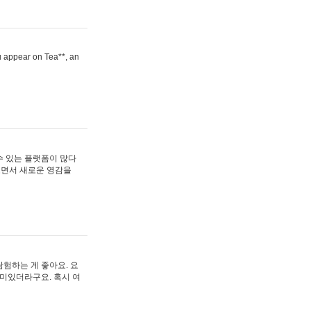
ou appear on Tea**, an
수 있는 플랫폼이 많다
보면서 새로운 영감을
험하는 게 좋아요. 요
재미있더라구요. 혹시 여