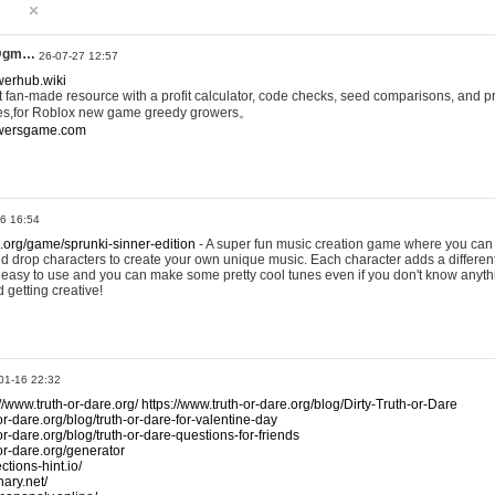
@gm…
26-07-27 12:57
werhub.wiki
 fan-made resource with a profit calculator, code checks, seed comparisons, and pr
es,for Roblox new game greedy growers。
owersgame.com
26 16:54
x.org/game/sprunki-sinner-edition
- A super fun music creation game where you can 
d drop characters to create your own unique music. Each character adds a differen
lly easy to use and you can make some pretty cool tunes even if you don't know anyt
d getting creative!
01-16 22:32
://www.truth-or-dare.org/
https://www.truth-or-dare.org/blog/Dirty-Truth-or-Dare
or-dare.org/blog/truth-or-dare-for-valentine-day
or-dare.org/blog/truth-or-dare-questions-for-friends
-or-dare.org/generator
tions-hint.io/
nary.net/