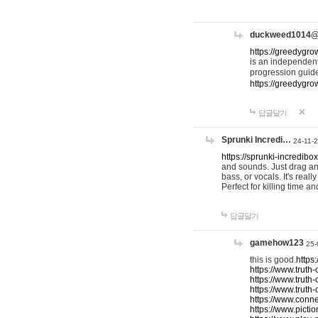
duckweed1014
https://greedygro
is an independent
progression guid
https://greedygr
답글달기
Sprunki Incredi…
24-11-
https://sprunki-incredibo
and sounds. Just drag an
bass, or vocals. It's rea
Perfect for killing time an
답글달기
gamehow123
25-
this is good.
https
https://www.truth-
https://www.truth-
https://www.truth
https://www.connec
https://www.pictio