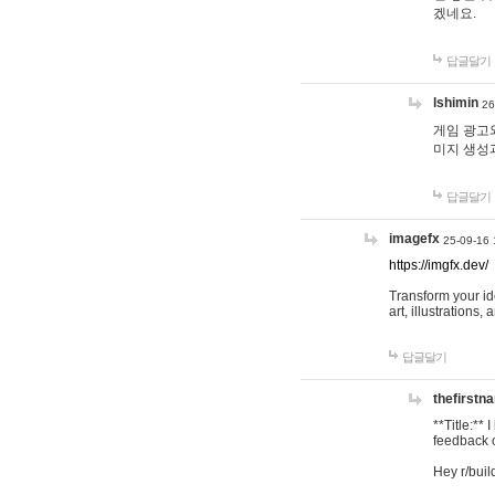
겠네요.
답글달기
lshimin
26
게임 광고와
미지 생성
답글달기
imagefx
25-09-16 
https://imgfx.dev/
Transform your id
art, illustrations
답글달기
thefirstn
**Title:**
feedback o
Hey r/buil