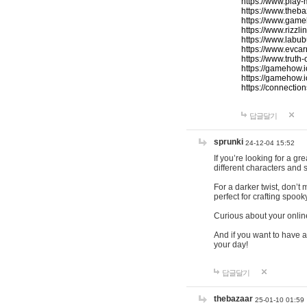
https://www.play-
https://www.theb
https://www.game
https://www.rizzli
https://www.labub
https://www.evcar
https://www.truth
https://gamehow.
https://gamehow.
https://connections
답글달기
sprunki
24-12-04 15:52
If you’re looking for a g
different characters and 
For a darker twist, don’t
perfect for crafting spoo
Curious about your onlin
And if you want to have a
your day!
답글달기
thebazaar
25-01-10 01:59