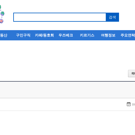
부동산
구인구직
카페/동호회
우즈베크
키르기스
여행정보
주요연
18