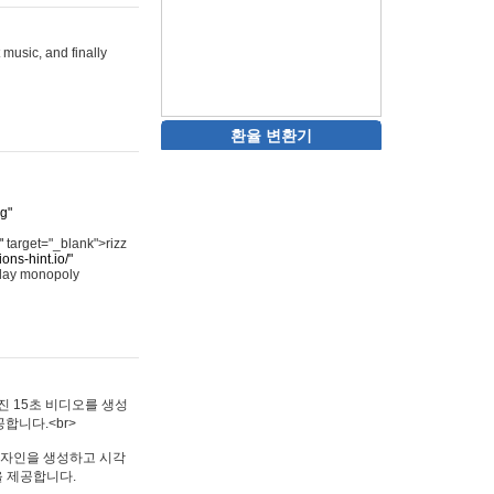
 music, and finally
환율 변환기
rg"
"
target="_blank">rizz
ons-hint.io/"
play monopoly
멋진 15초 비디오를 생성
합니다.<br>
타투 디자인을 생성하고 시각
을 제공합니다.