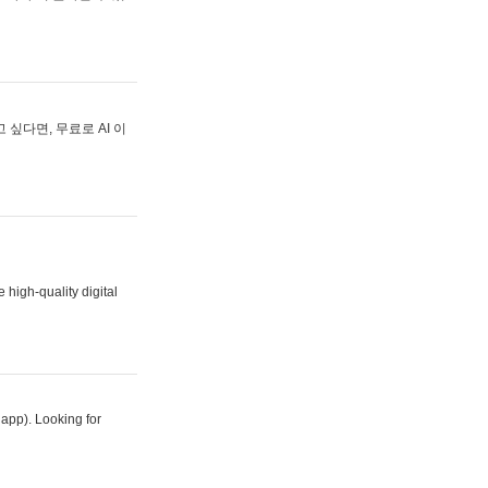
싶다면, 무료로 AI 이
 high-quality digital
 app). Looking for