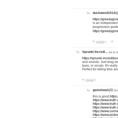
duckweed1014
https://greedygro
is an independent
progression guid
https://greedygr
답글달기
Sprunki Incredi…
24-11-
https://sprunki-incredibo
and sounds. Just drag an
bass, or vocals. It's rea
Perfect for killing time an
답글달기
gamehow123
25-
this is good.
https
https://www.truth-
https://www.truth-
https://www.truth
https://www.connec
https://www.pictio