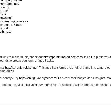
monopoly.online/
azaargame.net/
how.io/
nes.cc/
u.cc/
news.net/
-or-dare.org/generator
io/games/164604
io/mods
-hint.io/
reat way to make music, check out
http://sprunki-incredibox.com/!
It’s a fun platform 
sounds to create your own unique tracks.
 miss
http://sprunki-retake.me/!
This mod transforms the original game into a more ee
ky melodies.
e identity? Try
https://chillguyanalyser.com!
It’s a cool tool that provides insights into 
 good laugh, visit
https://chillguy-meme.com.
It’s packed with hilarious memes that 