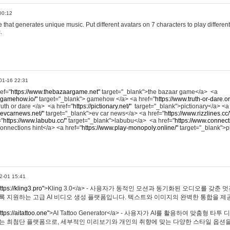
00:12
hat generates unique music. Put different avatars on 7 characters to play different
.
01-16 22:31
ref="
https://www.thebazaargame.net"
target="_blank">the bazaar game</a> <a
.gamehow.io/"
target="_blank"> gamehow </a> <a href="
https://www.truth-or-dare.o
ruth or dare </a> <a href="
https://pictionary.net/"
target="_blank">pictionary</a> <a
.evcarnews.net/"
target="_blank">ev car news</a> <a href="
https://www.rizzlines.cc/
="
https://www.labubu.cc/"
target="_blank">labubu</a> <a href="
https://www.connecti
onnections hint</a> <a href="
https://www.play-monopoly.online/"
target="_blank">
2-01 15:41
ttps://kling3.pro"
>Kling 3.0</a> - 사용자가 동적인 모션과 동기화된 오디오를 갖춘 
록 지원하는 고급 AI 비디오 생성 플랫폼입니다. 텍스트와 이미지의 완벽한 통합을 제공
ttps://aitattoo.one"
>AI Tattoo Generator</a> - 사용자가 AI를 활용하여 맞춤형 
있는 최첨단 플랫폼으로, 세부적인 미리보기와 개인의 취향에 맞는 다양한 스타일 옵션