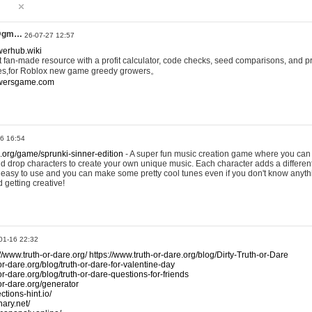
@gm…
26-07-27 12:57
werhub.wiki
 fan-made resource with a profit calculator, code checks, seed comparisons, and pr
es,for Roblox new game greedy growers。
owersgame.com
26 16:54
x.org/game/sprunki-sinner-edition
- A super fun music creation game where you can 
d drop characters to create your own unique music. Each character adds a differen
lly easy to use and you can make some pretty cool tunes even if you don't know anyt
d getting creative!
01-16 22:32
://www.truth-or-dare.org/
https://www.truth-or-dare.org/blog/Dirty-Truth-or-Dare
or-dare.org/blog/truth-or-dare-for-valentine-day
or-dare.org/blog/truth-or-dare-questions-for-friends
-or-dare.org/generator
tions-hint.io/
nary.net/