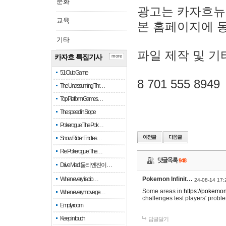
문화
광고는 카자흐뉴
교육
본 홈페이지에 
기타
파일 제작 및 기
카자흐 특집기사
more
51 Club Game
8 701 555 8949
The Unassuming Thr…
Top Platform Games…
The speed in Slope
Pokerogue: The Pok…
Snow Rider: Endles…
Re: Pokerogue: The…
댓글목록
948
Drive Mad: 물리 엔진이 …
When every fractio…
Pokemon Infinit…
24-08-14 17:
Some areas in
https://pokemoni
When every move ge…
challenges test players' proble
Empty room
Keep in touch
답글달기