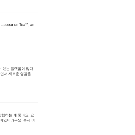
ou appear on Tea**, an
수 있는 플랫폼이 많다
보면서 새로운 영감을
험하는 게 좋아요. 요
재미있더라구요. 혹시 여