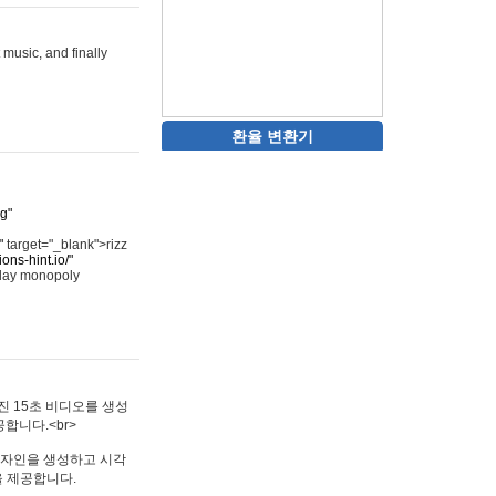
 music, and finally
환율 변환기
rg"
"
target="_blank">rizz
ons-hint.io/"
play monopoly
멋진 15초 비디오를 생성
합니다.<br>
타투 디자인을 생성하고 시각
을 제공합니다.