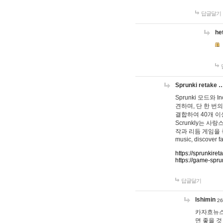
답글달기
he
Sprunki retake 
Sprunki 모드와
견하며, 단 한 번의
결합하여 40개 이
Scrunkly는 
작과 리듬 게임을 좋아하
music, discover fa
https://sprunkiret
https://game-spru
답글달기
lshimin
26
카자흐뉴스
면 좋을 것