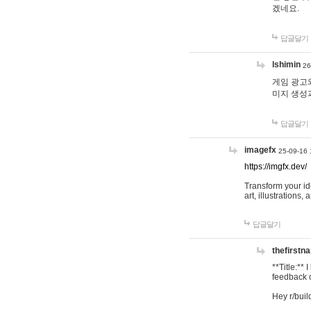
겠네요.
답글달기
lshimin
26
게임 광고와
미지 생성
답글달기
imagefx
25-09-16 
https://imgfx.dev/
Transform your id
art, illustrations
답글달기
thefirstn
**Title:**
feedback o
Hey r/buil