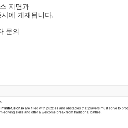
스 지면과
동시에 게재됩니다.
타 문의
23
nfinitefusion.io
are filled with puzzles and obstacles that players must solve to pr
m-solving skills and offer a welcome break from traditional battles.