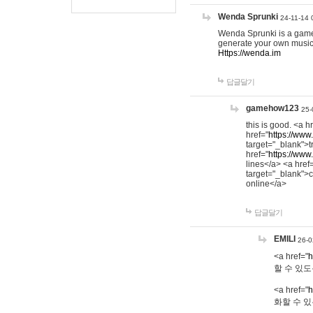
Wenda Sprunki
24-11-14 
Wenda Sprunki is a game t
generate your own music
Https://wenda.im
답글달기
gamehow123
25-
this is good. <a h
href="
https://www
target="_blank">t
href="
https://www
lines</a> <a href
target="_blank">c
online</a>
답글달기
EMILI
26-0
<a href="
h
할 수 있도
<a href="
h
화할 수 