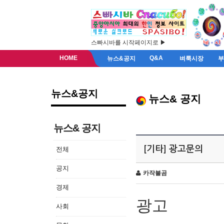
스빠시바를 시작페이지로 ▶
HOME
Q&A
뉴스&공지
벼룩시장
뉴스&공지
뉴스& 공지
뉴스& 공지
[기타] 광고문의
전체
공지
카작불곰
경제
광고
사회