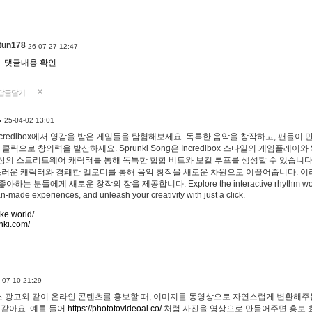
tun178
26-07-27 12:47
댓글내용 확인
답글달기
…
25-04-02 13:01
 Incredibox에서 영감을 받은 게임들을 탐험해보세요. 독특한 음악을 창작하고, 팬들이
 클릭으로 창의력을 발산하세요. Sprunki Song은 Incredibox 스타일의 게임플레이와 
상의 스트리트웨어 캐릭터를 통해 독특한 힙합 비트와 보컬 루프를 생성할 수 있습니다. 또한
사랑스러운 캐릭터와 경쾌한 멜로디를 통해 음악 창작을 새로운 차원으로 이끌어줍니다. 이
는 분들에게 새로운 창작의 장을 제공합니다. Explore the interactive rhythm world 
n-made experiences, and unleash your creativity with just a click.
ake.world/
nki.com/
-07-10 21:29
 광고와 같이 온라인 콘텐츠를 홍보할 때, 이미지를 동영상으로 자연스럽게 변환해주는
 같아요. 예를 들어
https://phototovideoai.co/
처럼 사진을 영상으로 만들어주면 홍보 효