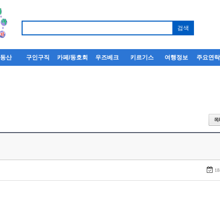
부동산
구인구직
카페/동호회
우즈베크
키르기스
여행정보
주요연
18