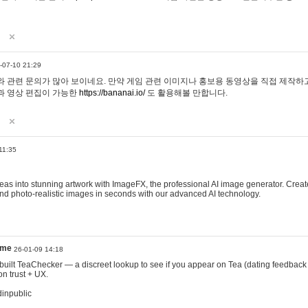
-07-10 21:29
 관련 문의가 많아 보이네요. 만약 게임 관련 이미지나 홍보용 동영상을 직접 제작하고 
과 영상 편집이 가능한
https://bananai.io/
도 활용해볼 만합니다.
11:35
eas into stunning artwork with ImageFX, the professional AI image generator. Create
, and photo-realistic images in seconds with our advanced AI technology.
ame
26-01-09 14:18
 I built TeaChecker — a discreet lookup to see if you appear on Tea (dating feedback
n trust + UX.
dinpublic