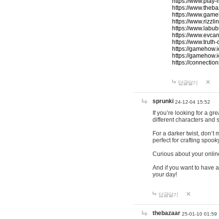
https://www.play-
https://www.theb
https://www.game
https://www.rizzli
https://www.labub
https://www.evcar
https://www.truth
https://gamehow.
https://gamehow.
https://connections
답글달기
sprunki
24-12-04 15:52
If you’re looking for a g
different characters and 
For a darker twist, don’t
perfect for crafting spoo
Curious about your onlin
And if you want to have a
your day!
답글달기
thebazaar
25-01-10 01:59