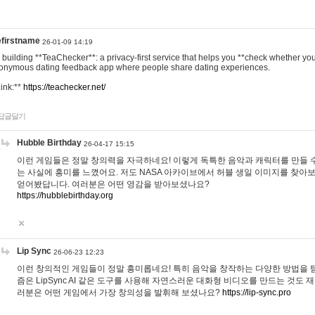
efirstname
26-01-09 14:19
m building **TeaChecker**: a privacy-first service that helps you **check whether y
onymous dating feedback app where people share dating experiences.
Link:**
https://teachecker.net/
답글달기
Hubble Birthday
26-04-17 15:15
이런 게임들은 정말 창의력을 자극하네요! 이렇게 독특한 음악과 캐릭터를 만들 
는 사실에 흥미를 느꼈어요. 저도 NASA 아카이브에서 허블 생일 이미지를 찾아
얻어봤답니다. 여러분은 어떤 영감을 받아보셨나요?
https://hubblebirthday.org
Lip Sync
26-06-23 12:23
이런 창의적인 게임들이 정말 흥미롭네요! 특히 음악을 창작하는 다양한 방법을 탐
즘은 LipSync AI 같은 도구를 사용해 자연스러운 대화형 비디오를 만드는 것도 
러분은 어떤 게임에서 가장 창의성을 발휘해 보셨나요?
https://lip-sync.pro