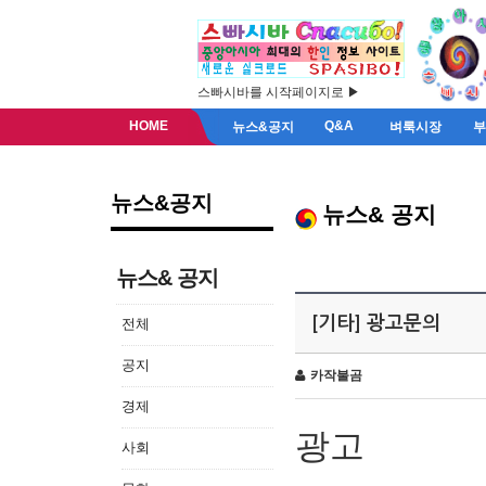
스빠시바를 시작페이지로 ▶
HOME
Q&A
뉴스&공지
벼룩시장
뉴스&공지
뉴스& 공지
뉴스& 공지
[기타] 광고문의
전체
공지
카작불곰
경제
광고
사회