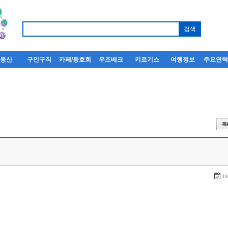
부동산
구인구직
카페/동호회
우즈베크
키르기스
여행정보
주요연
18