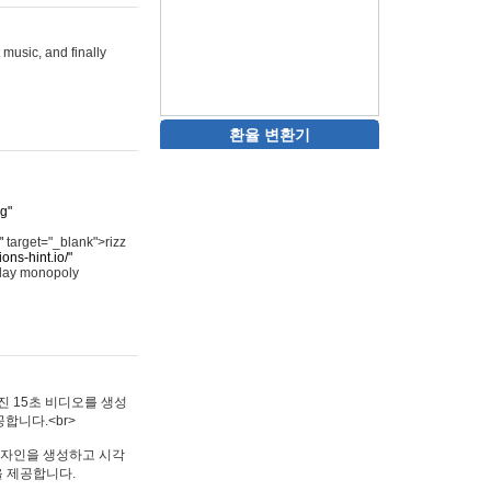
 music, and finally
환율 변환기
rg"
"
target="_blank">rizz
ons-hint.io/"
play monopoly
멋진 15초 비디오를 생성
합니다.<br>
타투 디자인을 생성하고 시각
을 제공합니다.