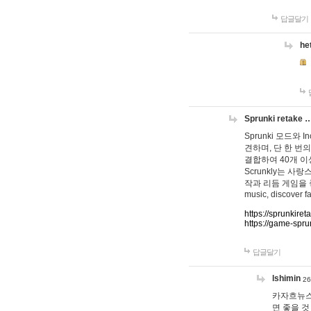
답글달기
he
Sprunki retake 
Sprunki 모드와
견하며, 단 한 번의
결합하여 40개 이
Scrunkly는 
작과 리듬 게임을 좋아하
music, discover fa
https://sprunkiret
https://game-spru
답글달기
lshimin
26
카자흐뉴스
면 좋을 것