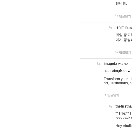
겠네요.
답글달기
lshimin
26
게임 광고와
미지 생성
답글달기
imagefx
25-09-16 
https://imgfx.dev/
Transform your id
art, illustrations
답글달기
thefirstn
**Title:**
feedback o
Hey r/buil