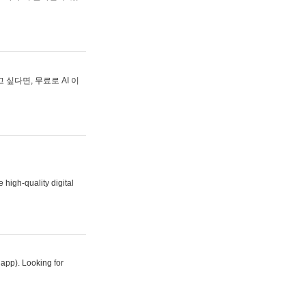
싶다면, 무료로 AI 이
 high-quality digital
 app). Looking for