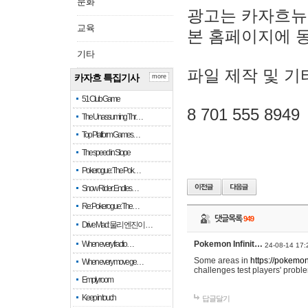
문화
광고는 카자흐뉴
교육
본 홈페이지에 
기타
파일 제작 및 기
카자흐 특집기사
more
51 Club Game
8 701 555 8949
The Unassuming Thr…
Top Platform Games…
The speed in Slope
Pokerogue: The Pok…
Snow Rider: Endles…
Re: Pokerogue: The…
댓글목록
949
Drive Mad: 물리 엔진이 …
When every fractio…
Pokemon Infinit…
24-08-14 17:
Some areas in
https://pokemoni
When every move ge…
challenges test players' proble
Empty room
Keep in touch
답글달기