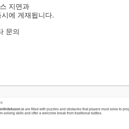
스 지면과
동시에 게재됩니다.
타 문의
23
nfinitefusion.io
are filled with puzzles and obstacles that players must solve to pr
m-solving skills and offer a welcome break from traditional battles.