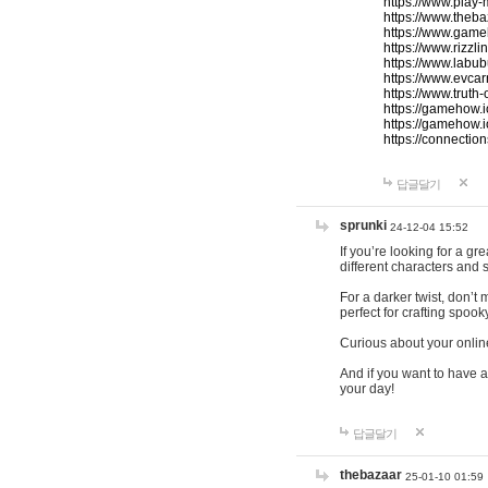
https://www.play-
https://www.theb
https://www.game
https://www.rizzli
https://www.labub
https://www.evcar
https://www.truth
https://gamehow.
https://gamehow.
https://connections
답글달기
sprunki
24-12-04 15:52
If you’re looking for a g
different characters and 
For a darker twist, don’t
perfect for crafting spoo
Curious about your onlin
And if you want to have a
your day!
답글달기
thebazaar
25-01-10 01:59