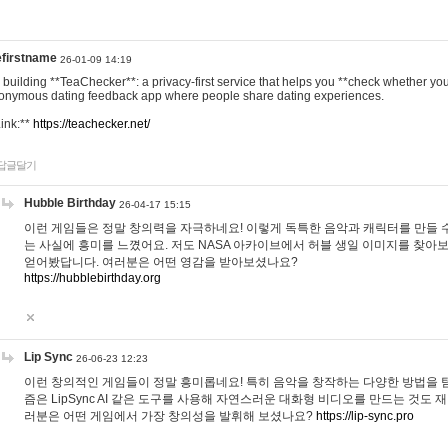
efirstname
26-01-09 14:19
m building **TeaChecker**: a privacy-first service that helps you **check whether y
onymous dating feedback app where people share dating experiences.
Link:**
https://teachecker.net/
답글달기
Hubble Birthday
26-04-17 15:15
이런 게임들은 정말 창의력을 자극하네요! 이렇게 독특한 음악과 캐릭터를 만들 
는 사실에 흥미를 느꼈어요. 저도 NASA 아카이브에서 허블 생일 이미지를 찾아
얻어봤답니다. 여러분은 어떤 영감을 받아보셨나요?
https://hubblebirthday.org
Lip Sync
26-06-23 12:23
이런 창의적인 게임들이 정말 흥미롭네요! 특히 음악을 창작하는 다양한 방법을 탐
즘은 LipSync AI 같은 도구를 사용해 자연스러운 대화형 비디오를 만드는 것도 
러분은 어떤 게임에서 가장 창의성을 발휘해 보셨나요?
https://lip-sync.pro