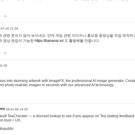
-07-10 21:29
 관련 문의가 많아 보이네요. 만약 게임 관련 이미지나 홍보용 동영상을 직접 제작하고 
과 영상 편집이 가능한
https://bananai.io/
도 활용해볼 만합니다.
11:35
eas into stunning artwork with ImageFX, the professional AI image generator. Create
, and photo-realistic images in seconds with our advanced AI technology.
ame
26-01-09 14:18
 I built TeaChecker — a discreet lookup to see if you appear on Tea (dating feedback
n trust + UX.
dinpublic