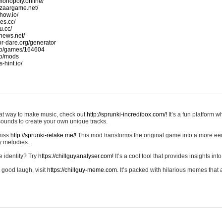
monopoly.online/
azaargame.net/
how.io/
nes.cc/
u.cc/
news.net/
-or-dare.org/generator
io/games/164604
io/mods
-hint.io/
reat way to make music, check out
http://sprunki-incredibox.com/!
It’s a fun platform 
sounds to create your own unique tracks.
 miss
http://sprunki-retake.me/!
This mod transforms the original game into a more ee
ky melodies.
e identity? Try
https://chillguyanalyser.com!
It’s a cool tool that provides insights into 
 good laugh, visit
https://chillguy-meme.com.
It’s packed with hilarious memes that 