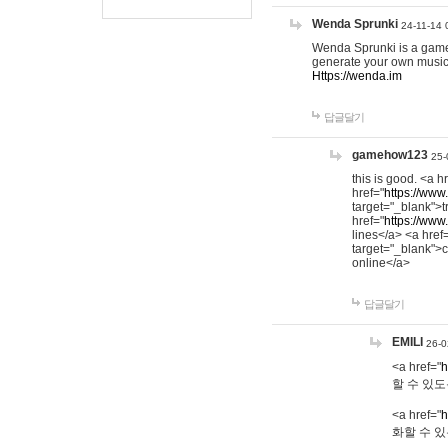
Wenda Sprunki
24-11-14 
Wenda Sprunki is a game t
generate your own music
Https://wenda.im
답글달기
gamehow123
25-
this is good. <a h
href="
https://www
target="_blank">t
href="
https://www
lines</a> <a href
target="_blank">c
online</a>
답글달기
EMILI
26-0
<a href="
h
할 수 있도
<a href="
h
화할 수 