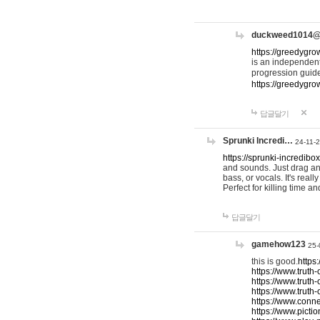
duckweed1014
https://greedygro
is an independent
progression guid
https://greedygr
답글달기
Sprunki Incredi…
24-11-
https://sprunki-incredibo
and sounds. Just drag an
bass, or vocals. It's rea
Perfect for killing time an
답글달기
gamehow123
25-
this is good.
https
https://www.truth-
https://www.truth-
https://www.truth
https://www.connec
https://www.pictio