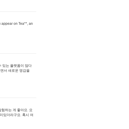
ou appear on Tea**, an
수 있는 플랫폼이 많다
보면서 새로운 영감을
험하는 게 좋아요. 요
재미있더라구요. 혹시 여