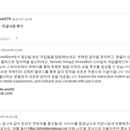
tun178
26-07-27 12:47
댓글내용 확인
답글달기
…
25-04-02 13:01
 Incredibox에서 영감을 받은 게임들을 탐험해보세요. 독특한 음악을 창작하고, 팬들이
 클릭으로 창의력을 발산하세요. Sprunki Song은 Incredibox 스타일의 게임플레이와 
상의 스트리트웨어 캐릭터를 통해 독특한 힙합 비트와 보컬 루프를 생성할 수 있습니다. 또한
사랑스러운 캐릭터와 경쾌한 멜로디를 통해 음악 창작을 새로운 차원으로 이끌어줍니다. 이
는 분들에게 새로운 창작의 장을 제공합니다. Explore the interactive rhythm world 
n-made experiences, and unleash your creativity with just a click.
ake.world/
nki.com/
-07-10 21:29
 광고와 같이 온라인 콘텐츠를 홍보할 때, 이미지를 동영상으로 자연스럽게 변환해주는
 같아요. 예를 들어
https://phototovideoai.co/
처럼 사진을 영상으로 만들어주면 홍보 효