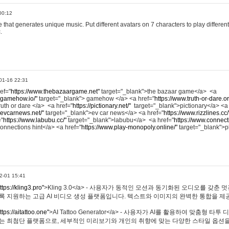
00:12
hat generates unique music. Put different avatars on 7 characters to play different
.
01-16 22:31
ref="
https://www.thebazaargame.net"
target="_blank">the bazaar game</a> <a
.gamehow.io/"
target="_blank"> gamehow </a> <a href="
https://www.truth-or-dare.o
ruth or dare </a> <a href="
https://pictionary.net/"
target="_blank">pictionary</a> <a
.evcarnews.net/"
target="_blank">ev car news</a> <a href="
https://www.rizzlines.cc/
="
https://www.labubu.cc/"
target="_blank">labubu</a> <a href="
https://www.connecti
onnections hint</a> <a href="
https://www.play-monopoly.online/"
target="_blank">
2-01 15:41
ttps://kling3.pro"
>Kling 3.0</a> - 사용자가 동적인 모션과 동기화된 오디오를 갖춘 
록 지원하는 고급 AI 비디오 생성 플랫폼입니다. 텍스트와 이미지의 완벽한 통합을 제공
ttps://aitattoo.one"
>AI Tattoo Generator</a> - 사용자가 AI를 활용하여 맞춤형 
있는 최첨단 플랫폼으로, 세부적인 미리보기와 개인의 취향에 맞는 다양한 스타일 옵션