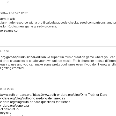
@gm…
26-07-27 12:57
werhub.wiki
 fan-made resource with a profit calculator, code checks, seed comparisons, and pr
es,for Roblox new game greedy growers。
owersgame.com
26 16:54
x.org/game/sprunki-sinner-edition
- A super fun music creation game where you can 
d drop characters to create your own unique music. Each character adds a differen
lly easy to use and you can make some pretty cool tunes even if you don't know anyt
d getting creative!
01-16 22:32
://www.truth-or-dare.org/
https://www.truth-or-dare.org/blog/Dirty-Truth-or-Dare
or-dare.org/blog/truth-or-dare-for-valentine-day
or-dare.org/blog/truth-or-dare-questions-for-friends
-or-dare.org/generator
tions-hint.io/
nary.net/