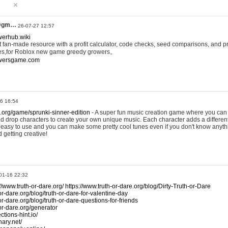
@gm…
26-07-27 12:57
werhub.wiki
 fan-made resource with a profit calculator, code checks, seed comparisons, and pr
es,for Roblox new game greedy growers。
owersgame.com
26 16:54
x.org/game/sprunki-sinner-edition
- A super fun music creation game where you can 
d drop characters to create your own unique music. Each character adds a differen
lly easy to use and you can make some pretty cool tunes even if you don't know anyt
d getting creative!
01-16 22:32
://www.truth-or-dare.org/
https://www.truth-or-dare.org/blog/Dirty-Truth-or-Dare
or-dare.org/blog/truth-or-dare-for-valentine-day
or-dare.org/blog/truth-or-dare-questions-for-friends
-or-dare.org/generator
tions-hint.io/
nary.net/