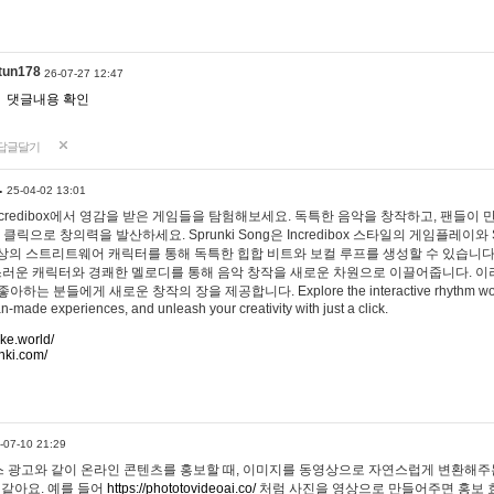
tun178
26-07-27 12:47
댓글내용 확인
답글달기
…
25-04-02 13:01
 Incredibox에서 영감을 받은 게임들을 탐험해보세요. 독특한 음악을 창작하고, 팬들이
 클릭으로 창의력을 발산하세요. Sprunki Song은 Incredibox 스타일의 게임플레이와 
상의 스트리트웨어 캐릭터를 통해 독특한 힙합 비트와 보컬 루프를 생성할 수 있습니다. 또한
사랑스러운 캐릭터와 경쾌한 멜로디를 통해 음악 창작을 새로운 차원으로 이끌어줍니다. 이
는 분들에게 새로운 창작의 장을 제공합니다. Explore the interactive rhythm world 
n-made experiences, and unleash your creativity with just a click.
ake.world/
nki.com/
-07-10 21:29
 광고와 같이 온라인 콘텐츠를 홍보할 때, 이미지를 동영상으로 자연스럽게 변환해주는
 같아요. 예를 들어
https://phototovideoai.co/
처럼 사진을 영상으로 만들어주면 홍보 효