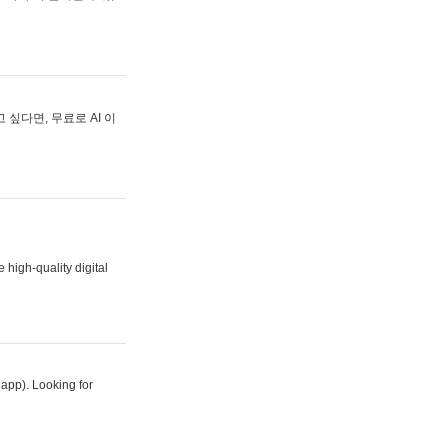
싶다면, 무료로 AI 이
 high-quality digital
 app). Looking for