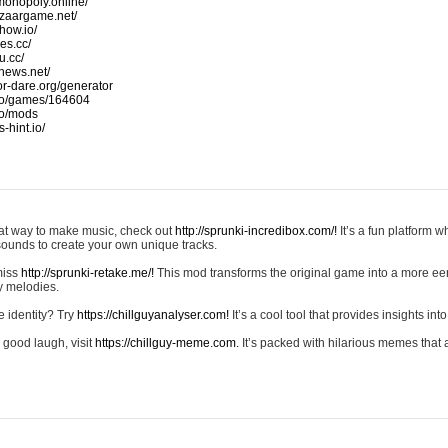
monopoly.online/
azaargame.net/
how.io/
nes.cc/
u.cc/
news.net/
-or-dare.org/generator
io/games/164604
io/mods
-hint.io/
reat way to make music, check out
http://sprunki-incredibox.com/!
It’s a fun platform 
sounds to create your own unique tracks.
 miss
http://sprunki-retake.me/!
This mod transforms the original game into a more ee
ky melodies.
e identity? Try
https://chillguyanalyser.com!
It’s a cool tool that provides insights into 
 good laugh, visit
https://chillguy-meme.com.
It’s packed with hilarious memes that 