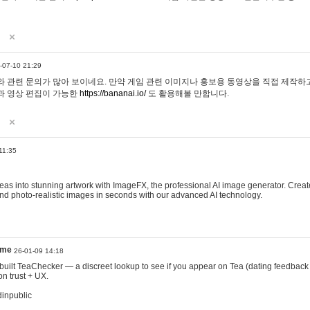
-07-10 21:29
 관련 문의가 많아 보이네요. 만약 게임 관련 이미지나 홍보용 동영상을 직접 제작하고 
과 영상 편집이 가능한
https://bananai.io/
도 활용해볼 만합니다.
11:35
eas into stunning artwork with ImageFX, the professional AI image generator. Create
, and photo-realistic images in seconds with our advanced AI technology.
ame
26-01-09 14:18
 I built TeaChecker — a discreet lookup to see if you appear on Tea (dating feedback
n trust + UX.
dinpublic