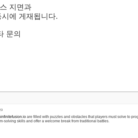
스 지면과
동시에 게재됩니다.
타 문의
23
nfinitefusion.io
are filled with puzzles and obstacles that players must solve to pr
m-solving skills and offer a welcome break from traditional battles.