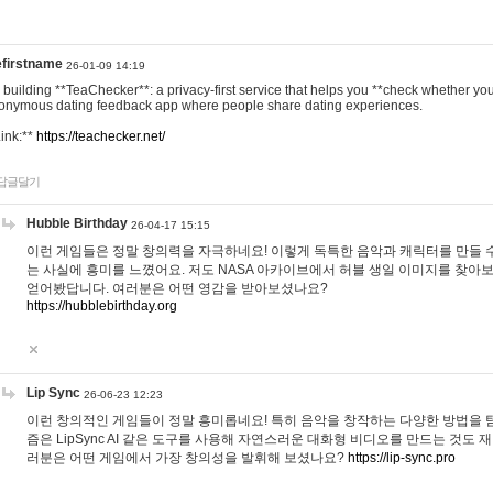
efirstname
26-01-09 14:19
m building **TeaChecker**: a privacy-first service that helps you **check whether y
onymous dating feedback app where people share dating experiences.
Link:**
https://teachecker.net/
답글달기
Hubble Birthday
26-04-17 15:15
이런 게임들은 정말 창의력을 자극하네요! 이렇게 독특한 음악과 캐릭터를 만들 
는 사실에 흥미를 느꼈어요. 저도 NASA 아카이브에서 허블 생일 이미지를 찾아
얻어봤답니다. 여러분은 어떤 영감을 받아보셨나요?
https://hubblebirthday.org
Lip Sync
26-06-23 12:23
이런 창의적인 게임들이 정말 흥미롭네요! 특히 음악을 창작하는 다양한 방법을 탐
즘은 LipSync AI 같은 도구를 사용해 자연스러운 대화형 비디오를 만드는 것도 
러분은 어떤 게임에서 가장 창의성을 발휘해 보셨나요?
https://lip-sync.pro