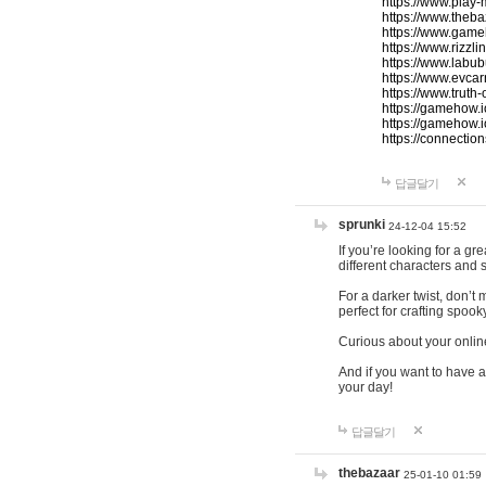
https://www.play-
https://www.theb
https://www.game
https://www.rizzli
https://www.labub
https://www.evcar
https://www.truth
https://gamehow.
https://gamehow.
https://connections
답글달기
sprunki
24-12-04 15:52
If you’re looking for a g
different characters and 
For a darker twist, don’t
perfect for crafting spoo
Curious about your onlin
And if you want to have a
your day!
답글달기
thebazaar
25-01-10 01:59