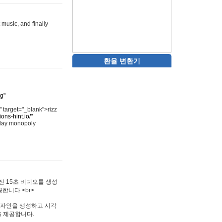
 music, and finally
환율 변환기
rg"
"
target="_blank">rizz
ons-hint.io/"
play monopoly
멋진 15초 비디오를 생성
합니다.<br>
타투 디자인을 생성하고 시각
을 제공합니다.