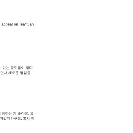
ou appear on Tea**, an
수 있는 플랫폼이 많다
보면서 새로운 영감을
험하는 게 좋아요. 요
재미있더라구요. 혹시 여