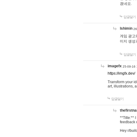
겠네요.
답글달기
lshimin
26
게임 광고와
미지 생성
답글달기
imagefx
25-09-16 
https://imgfx.dev/
Transform your id
art, illustrations
답글달기
thefirstn
**Title:**
feedback o
Hey r/buil