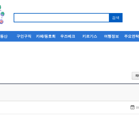
부동산
구인구직
카페/동호회
우즈베크
키르기스
여행정보
주요연
18