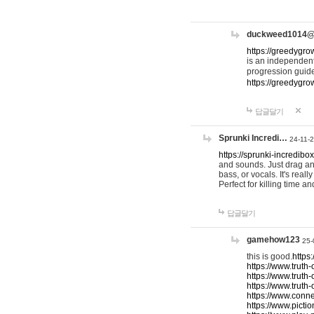
duckweed1014
https://greedygro
is an independent
progression guid
https://greedygr
답글달기
Sprunki Incredi…
24-11-
https://sprunki-incredibo
and sounds. Just drag an
bass, or vocals. It's rea
Perfect for killing time an
답글달기
gamehow123
25-
this is good.
https
https://www.truth-
https://www.truth-
https://www.truth
https://www.connec
https://www.pictio