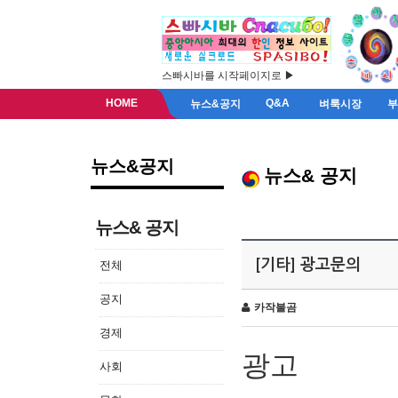
스빠시바를 시작페이지로 ▶
HOME
Q&A
뉴스&공지
벼룩시장
뉴스&공지
뉴스& 공지
뉴스& 공지
[기타] 광고문의
전체
공지
카작불곰
경제
광고
사회