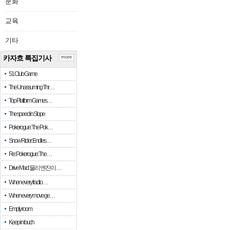
문화
교육
기타
카자흐 특집기사
more
51 Club Game
The Unassuming Thr…
Top Platform Games…
The speed in Slope
Pokerogue: The Pok…
Snow Rider: Endles…
Re: Pokerogue: The…
Drive Mad: 물리 엔진이 …
When every fractio…
When every move ge…
Empty room
Keep in touch