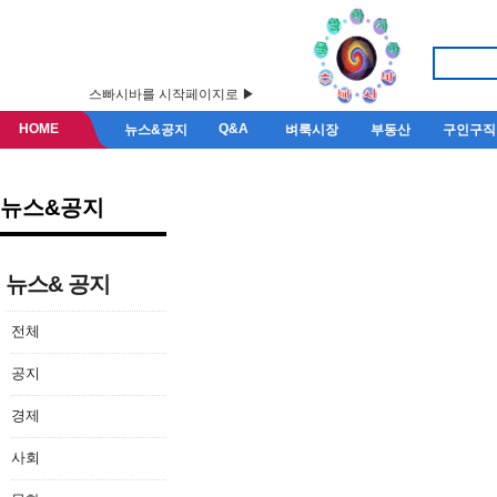
스빠시바를 시작페이지로 ▶
HOME
Q&A
뉴스&공지
벼룩시장
부동산
구인구직
뉴스&공지
뉴스& 공지
전체
공지
경제
사회