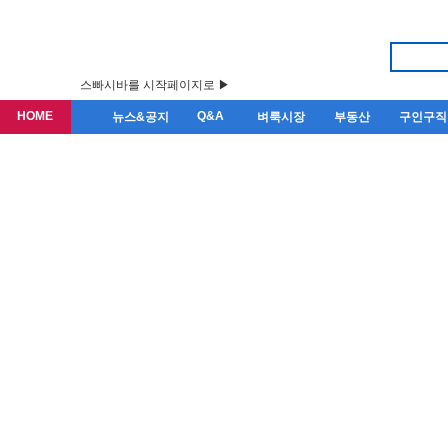
스빠시바를 시작페이지로 ▶
HOME
Q&A
뉴스&공지
벼룩시장
부동산
구인구직