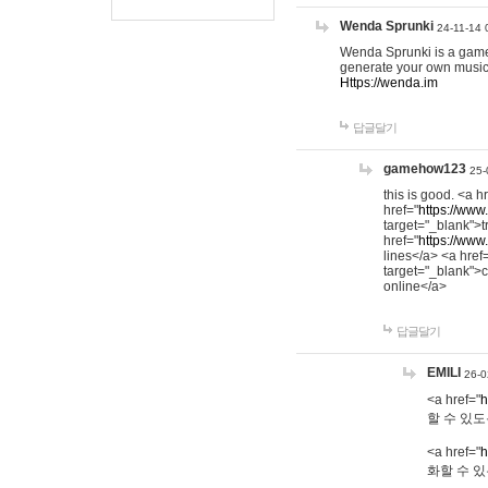
Wenda Sprunki
24-11-14 
Wenda Sprunki is a game t
generate your own music
Https://wenda.im
답글달기
gamehow123
25-
this is good. <a h
href="
https://www
target="_blank">t
href="
https://www
lines</a> <a href
target="_blank">c
online</a>
답글달기
EMILI
26-0
<a href="
h
할 수 있도
<a href="
h
화할 수 