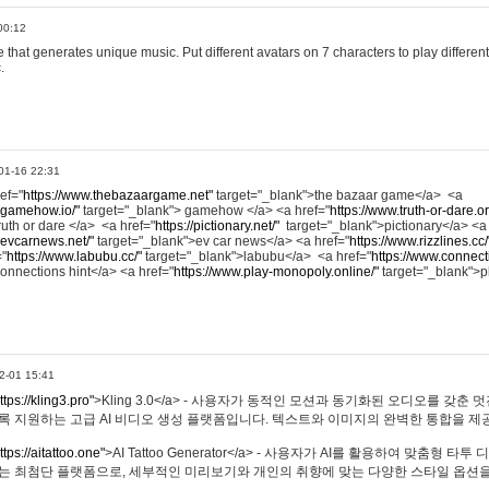
00:12
hat generates unique music. Put different avatars on 7 characters to play different
.
01-16 22:31
ref="
https://www.thebazaargame.net"
target="_blank">the bazaar game</a> <a
.gamehow.io/"
target="_blank"> gamehow </a> <a href="
https://www.truth-or-dare.o
ruth or dare </a> <a href="
https://pictionary.net/"
target="_blank">pictionary</a> <a
.evcarnews.net/"
target="_blank">ev car news</a> <a href="
https://www.rizzlines.cc/
="
https://www.labubu.cc/"
target="_blank">labubu</a> <a href="
https://www.connecti
onnections hint</a> <a href="
https://www.play-monopoly.online/"
target="_blank">
2-01 15:41
ttps://kling3.pro"
>Kling 3.0</a> - 사용자가 동적인 모션과 동기화된 오디오를 갖춘 
록 지원하는 고급 AI 비디오 생성 플랫폼입니다. 텍스트와 이미지의 완벽한 통합을 제공
ttps://aitattoo.one"
>AI Tattoo Generator</a> - 사용자가 AI를 활용하여 맞춤형 
있는 최첨단 플랫폼으로, 세부적인 미리보기와 개인의 취향에 맞는 다양한 스타일 옵션