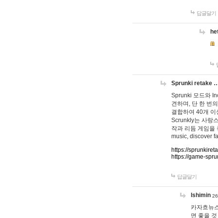
답글달기
he
Sprunki retake 
Sprunki 모드와
견하며, 단 한 번의
결합하여 40개 이
Scrunkly는 
작과 리듬 게임을 좋아하
music, discover fa
https://sprunkiret
https://game-spru
답글달기
lshimin
26
카자흐뉴스
면 좋을 것