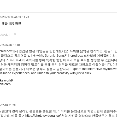
tun178
26-07-27 12:47
댓글내용 확인
답글달기
…
25-04-02 13:01
 Incredibox에서 영감을 받은 게임들을 탐험해보세요. 독특한 음악을 창작하고, 팬들이
 클릭으로 창의력을 발산하세요. Sprunki Song은 Incredibox 스타일의 게임플레이와 
상의 스트리트웨어 캐릭터를 통해 독특한 힙합 비트와 보컬 루프를 생성할 수 있습니다. 또한
사랑스러운 캐릭터와 경쾌한 멜로디를 통해 음악 창작을 새로운 차원으로 이끌어줍니다. 이
는 분들에게 새로운 창작의 장을 제공합니다. Explore the interactive rhythm world 
n-made experiences, and unleash your creativity with just a click.
ake.world/
nki.com/
-07-10 21:29
 광고와 같이 온라인 콘텐츠를 홍보할 때, 이미지를 동영상으로 자연스럽게 변환해주는
 같아요. 예를 들어
https://phototovideoai.co/
처럼 사진을 영상으로 만들어주면 홍보 효