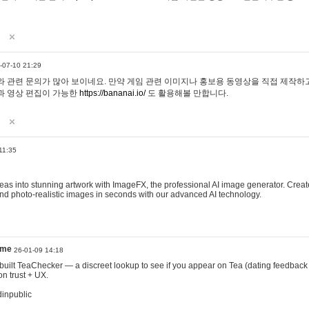
-07-10 21:29
 관련 문의가 많아 보이네요. 만약 게임 관련 이미지나 홍보용 동영상을 직접 제작하고 
과 영상 편집이 가능한
https://bananai.io/
도 활용해볼 만합니다.
11:35
eas into stunning artwork with ImageFX, the professional AI image generator. Create
, and photo-realistic images in seconds with our advanced AI technology.
ame
26-01-09 14:18
 I built TeaChecker — a discreet lookup to see if you appear on Tea (dating feedback
n trust + UX.
dinpublic