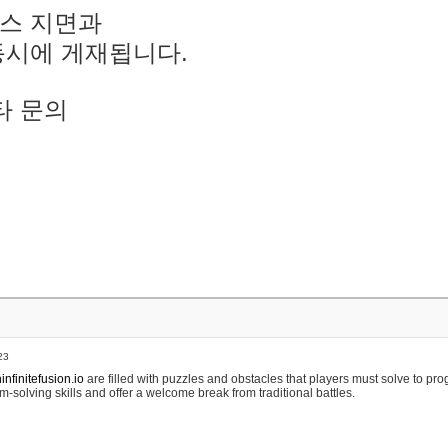
스 지면과
동시에 게재됩니다.
타 문의
23
nfinitefusion.io
are filled with puzzles and obstacles that players must solve to pr
m-solving skills and offer a welcome break from traditional battles.