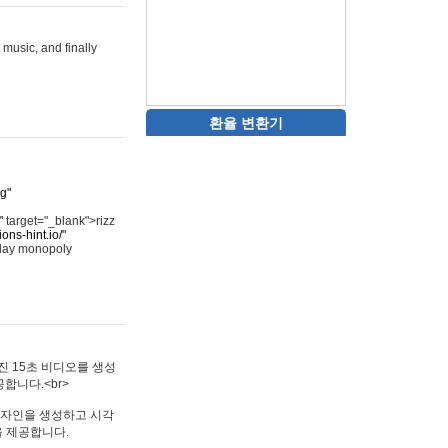
 music, and finally
환율 변환기
rg"
"
target="_blank">rizz
ons-hint.io/"
play monopoly
멋진 15초 비디오를 생성
합니다.<br>
타투 디자인을 생성하고 시각
을 제공합니다.