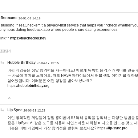
efirstname
26-01-09 14:19
m building **TeaChecker**: a privacy-first service that helps you **check whether y
onymous dating feedback app where people share dating experiences.
Link:**
https://teachecker.net/
답글달기
Hubble Birthday
26-04-17 15:15
이런 게임들은 정말 창의력을 자극하네요! 이렇게 독특한 음악과 캐릭터를 만들 
는 사실에 흥미를 느꼈어요. 저도 NASA 아카이브에서 허블 생일 이미지를 찾아
얻어봤답니다. 여러분은 어떤 영감을 받아보셨나요?
https://hubblebirthday.org
Lip Sync
26-06-23 12:23
이런 창의적인 게임들이 정말 흥미롭네요! 특히 음악을 창작하는 다양한 방법을 탐
즘은 LipSync AI 같은 도구를 사용해 자연스러운 대화형 비디오를 만드는 것도 
러분은 어떤 게임에서 가장 창의성을 발휘해 보셨나요?
https://lip-sync.pro