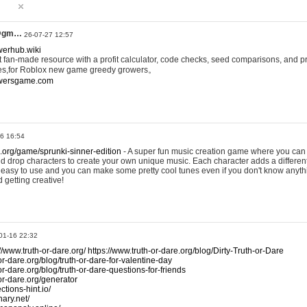
@gm…
26-07-27 12:57
werhub.wiki
 fan-made resource with a profit calculator, code checks, seed comparisons, and pr
es,for Roblox new game greedy growers。
owersgame.com
26 16:54
x.org/game/sprunki-sinner-edition
- A super fun music creation game where you can 
d drop characters to create your own unique music. Each character adds a differen
lly easy to use and you can make some pretty cool tunes even if you don't know anyt
d getting creative!
01-16 22:32
://www.truth-or-dare.org/
https://www.truth-or-dare.org/blog/Dirty-Truth-or-Dare
or-dare.org/blog/truth-or-dare-for-valentine-day
or-dare.org/blog/truth-or-dare-questions-for-friends
-or-dare.org/generator
tions-hint.io/
nary.net/