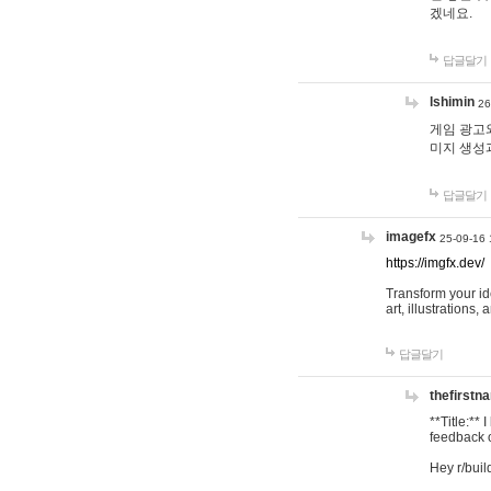
겠네요.
답글달기
lshimin
26
게임 광고와
미지 생성
답글달기
imagefx
25-09-16 
https://imgfx.dev/
Transform your id
art, illustrations
답글달기
thefirstn
**Title:**
feedback o
Hey r/buil