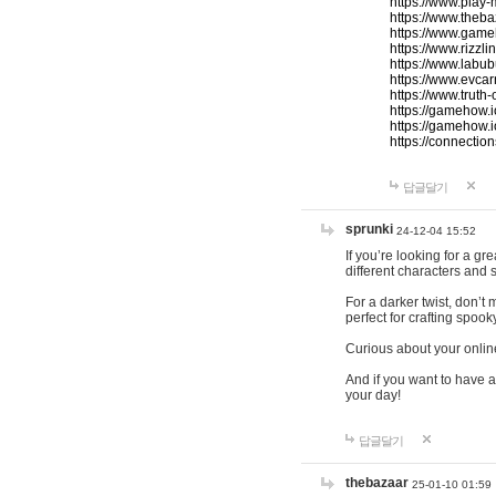
https://www.play-
https://www.theb
https://www.game
https://www.rizzli
https://www.labub
https://www.evcar
https://www.truth
https://gamehow.
https://gamehow.
https://connections
답글달기
sprunki
24-12-04 15:52
If you’re looking for a g
different characters and 
For a darker twist, don’t
perfect for crafting spoo
Curious about your onlin
And if you want to have a
your day!
답글달기
thebazaar
25-01-10 01:59