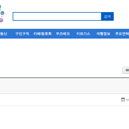
부동산
구인구직
카페/동호회
우즈베크
키르기스
여행정보
주요연
18