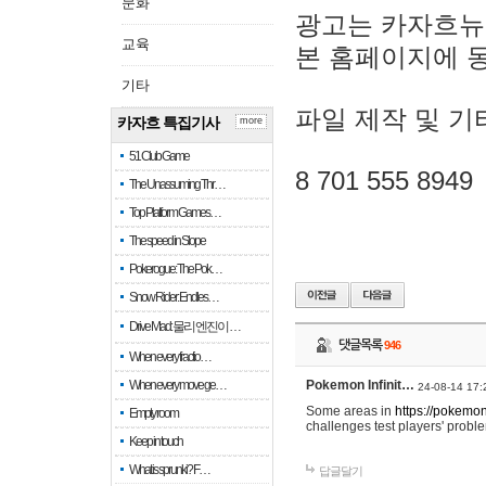
문화
광고는 카자흐뉴
교육
본 홈페이지에 
기타
파일 제작 및 기
카자흐 특집기사
more
51 Club Game
8 701 555 8949
The Unassuming Thr…
Top Platform Games…
The speed in Slope
Pokerogue: The Pok…
Snow Rider: Endles…
Drive Mad: 물리 엔진이 …
댓글목록
946
When every fractio…
When every move ge…
Pokemon Infinit…
24-08-14 17:
Some areas in
https://pokemoni
Empty room
challenges test players' proble
Keep in touch
What is sprunki? F…
답글달기