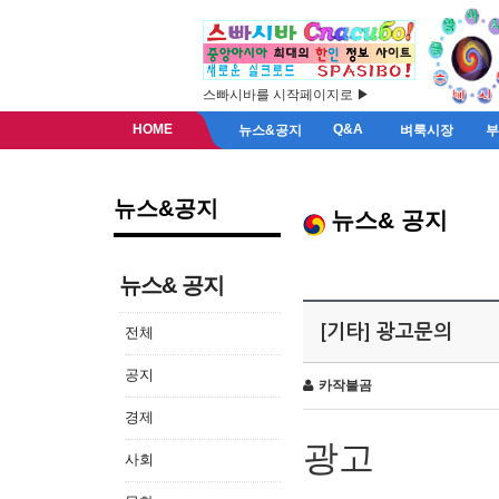
스빠시바를 시작페이지로 ▶
HOME
Q&A
뉴스&공지
벼룩시장
뉴스&공지
뉴스& 공지
뉴스& 공지
[기타] 광고문의
전체
공지
카작불곰
경제
광고
사회