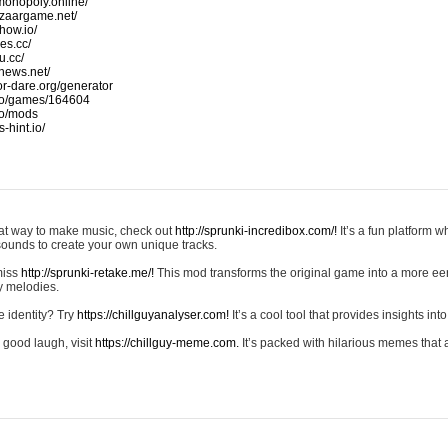
monopoly.online/
azaargame.net/
how.io/
nes.cc/
u.cc/
news.net/
-or-dare.org/generator
io/games/164604
io/mods
-hint.io/
reat way to make music, check out
http://sprunki-incredibox.com/!
It’s a fun platform 
sounds to create your own unique tracks.
 miss
http://sprunki-retake.me/!
This mod transforms the original game into a more ee
ky melodies.
e identity? Try
https://chillguyanalyser.com!
It’s a cool tool that provides insights into 
 good laugh, visit
https://chillguy-meme.com.
It’s packed with hilarious memes that 