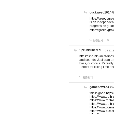
duckweed1014
https://greedygro
is an independent
progression guid
https://greedygr
답글달기
Sprunki Incredi…
24-11-
https://sprunki-incredibo
and sounds. Just drag an
bass, or vocals. It's rea
Perfect for killing time an
답글달기
gamehow123
25-
this is good.
https
https://www.truth-
https://www.truth-
https://www.truth
https://www.connec
https://www.pictio