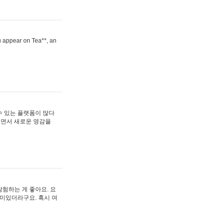
ou appear on Tea**, an
수 있는 플랫폼이 많다
보면서 새로운 영감을
험하는 게 좋아요. 요
재미있더라구요. 혹시 여