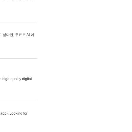
싶다면, 무료로 AI 이
 high-quality digital
 app). Looking for