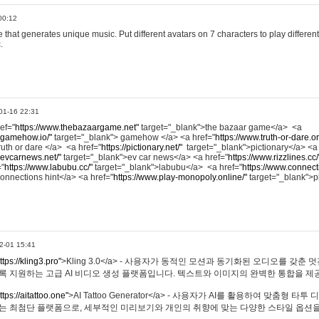
00:12
hat generates unique music. Put different avatars on 7 characters to play different
.
01-16 22:31
ref="
https://www.thebazaargame.net"
target="_blank">the bazaar game</a> <a
.gamehow.io/"
target="_blank"> gamehow </a> <a href="
https://www.truth-or-dare.o
ruth or dare </a> <a href="
https://pictionary.net/"
target="_blank">pictionary</a> <a
.evcarnews.net/"
target="_blank">ev car news</a> <a href="
https://www.rizzlines.cc/
="
https://www.labubu.cc/"
target="_blank">labubu</a> <a href="
https://www.connecti
onnections hint</a> <a href="
https://www.play-monopoly.online/"
target="_blank">
2-01 15:41
ttps://kling3.pro"
>Kling 3.0</a> - 사용자가 동적인 모션과 동기화된 오디오를 갖춘 
록 지원하는 고급 AI 비디오 생성 플랫폼입니다. 텍스트와 이미지의 완벽한 통합을 제공
ttps://aitattoo.one"
>AI Tattoo Generator</a> - 사용자가 AI를 활용하여 맞춤형 
있는 최첨단 플랫폼으로, 세부적인 미리보기와 개인의 취향에 맞는 다양한 스타일 옵션