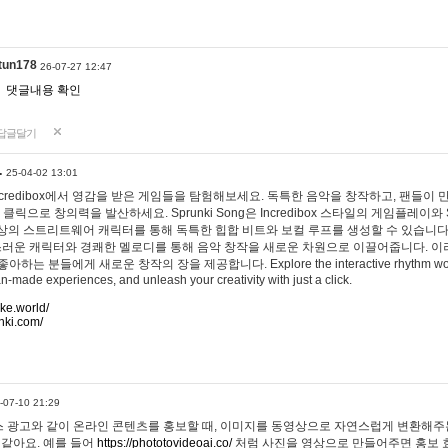
tun178
26-07-27 12:47
댓글내용 확인
답글달기
…
25-04-02 13:01
 Incredibox에서 영감을 받은 게임들을 탐험해보세요. 독특한 음악을 창작하고, 팬들이
 클릭으로 창의력을 발산하세요. Sprunki Song은 Incredibox 스타일의 게임플레이와 
상의 스트리트웨어 캐릭터를 통해 독특한 힙합 비트와 보컬 루프를 생성할 수 있습니다. 또한
사랑스러운 캐릭터와 경쾌한 멜로디를 통해 음악 창작을 새로운 차원으로 이끌어줍니다. 이
는 분들에게 새로운 창작의 장을 제공합니다. Explore the interactive rhythm world 
n-made experiences, and unleash your creativity with just a click.
ake.world/
nki.com/
-07-10 21:29
 광고와 같이 온라인 콘텐츠를 홍보할 때, 이미지를 동영상으로 자연스럽게 변환해주는
 같아요. 예를 들어
https://phototovideoai.co/
처럼 사진을 영상으로 만들어주면 홍보 효