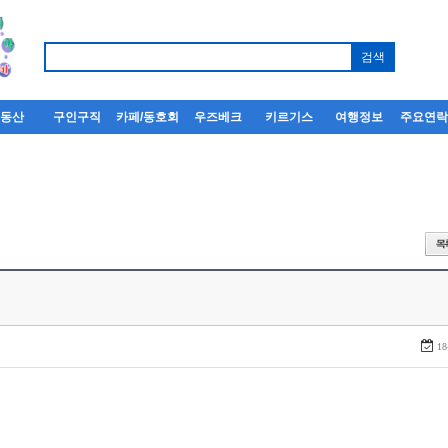
부동산
구인구직
카페/동호회
우즈베크
키르기스
여행정보
주요연
18