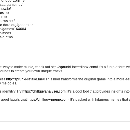
monopoly.online/
azaargame.net/
how.io/
nes.cc/
u.cc/
news.net/
-or-dare.org/generator
io/games/164604
io/mods
-hint.io/
reat way to make music, check out
http://sprunki-incredibox.com/!
It’s a fun platform 
sounds to create your own unique tracks.
 miss
http://sprunki-retake.me/!
This mod transforms the original game into a more ee
ky melodies.
e identity? Try
https://chillguyanalyser.com!
It’s a cool tool that provides insights into 
 good laugh, visit
https://chillguy-meme.com.
It’s packed with hilarious memes that 