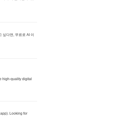
싶다면, 무료로 AI 이
 high-quality digital
 app). Looking for