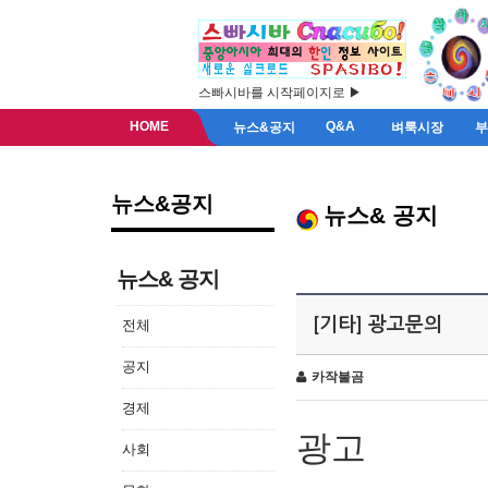
스빠시바를 시작페이지로 ▶
HOME
Q&A
뉴스&공지
벼룩시장
뉴스&공지
뉴스& 공지
뉴스& 공지
[기타] 광고문의
전체
공지
카작불곰
경제
광고
사회