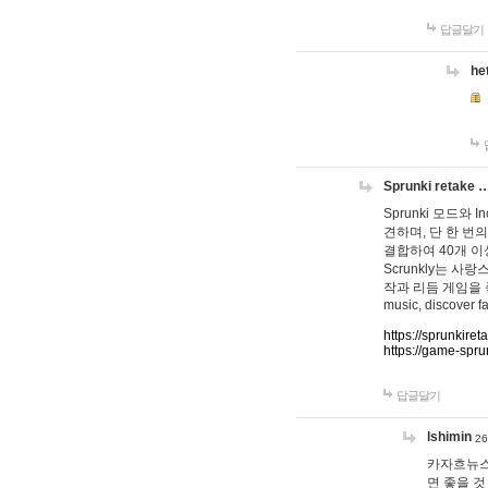
답글달기
he
Sprunki retake 
Sprunki 모드와
견하며, 단 한 번의
결합하여 40개 이
Scrunkly는 
작과 리듬 게임을 좋아하
music, discover fa
https://sprunkiret
https://game-spru
답글달기
lshimin
26
카자흐뉴스
면 좋을 것