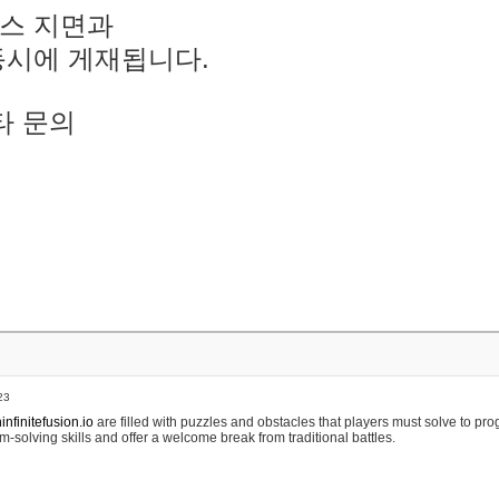
스 지면과
동시에 게재됩니다.
타 문의
23
nfinitefusion.io
are filled with puzzles and obstacles that players must solve to pr
m-solving skills and offer a welcome break from traditional battles.