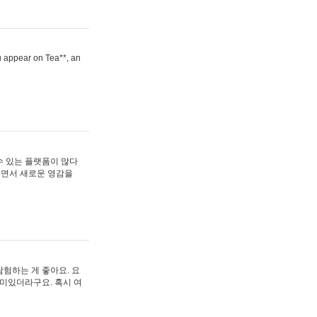
ou appear on Tea**, an
수 있는 플랫폼이 많다
보면서 새로운 영감을
험하는 게 좋아요. 요
재미있더라구요. 혹시 여