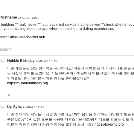
efirstname
26-01-09 14:19
m building **TeaChecker**: a privacy-first service that helps you **check whether y
onymous dating feedback app where people share dating experiences.
Link:**
https://teachecker.net/
답글달기
Hubble Birthday
26-04-17 15:15
이런 게임들은 정말 창의력을 자극하네요! 이렇게 독특한 음악과 캐릭터를 만들 
는 사실에 흥미를 느꼈어요. 저도 NASA 아카이브에서 허블 생일 이미지를 찾아
얻어봤답니다. 여러분은 어떤 영감을 받아보셨나요?
https://hubblebirthday.org
Lip Sync
26-06-23 12:23
이런 창의적인 게임들이 정말 흥미롭네요! 특히 음악을 창작하는 다양한 방법을 탐
즘은 LipSync AI 같은 도구를 사용해 자연스러운 대화형 비디오를 만드는 것도 
러분은 어떤 게임에서 가장 창의성을 발휘해 보셨나요?
https://lip-sync.pro