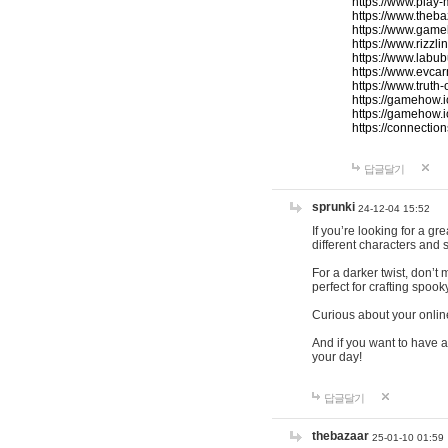
https://www.play-
https://www.theb
https://www.game
https://www.rizzli
https://www.labub
https://www.evcar
https://www.truth
https://gamehow.
https://gamehow.
https://connections
답글달기
sprunki
24-12-04 15:52
If you’re looking for a g
different characters and 
For a darker twist, don’t
perfect for crafting spoo
Curious about your onlin
And if you want to have a
your day!
답글달기
thebazaar
25-01-10 01:59