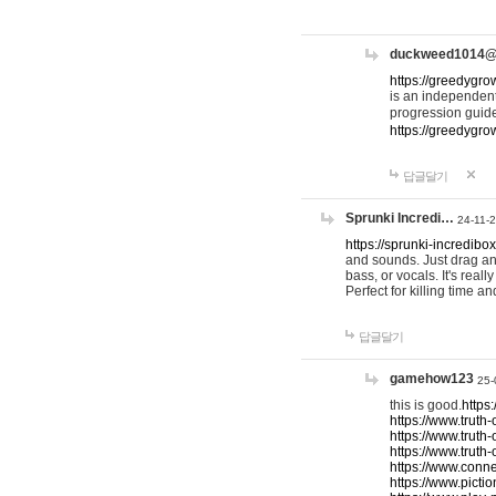
duckweed1014
https://greedygro
is an independent
progression guid
https://greedygr
답글달기
Sprunki Incredi…
24-11-
https://sprunki-incredibo
and sounds. Just drag an
bass, or vocals. It's rea
Perfect for killing time an
답글달기
gamehow123
25-
this is good.
https
https://www.truth-
https://www.truth-
https://www.truth
https://www.connec
https://www.pictio