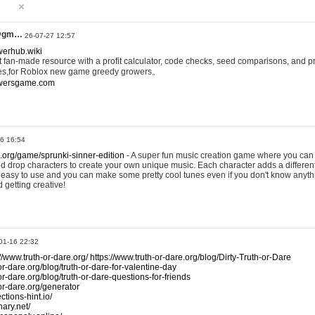
@gm…
26-07-27 12:57
werhub.wiki
 fan-made resource with a profit calculator, code checks, seed comparisons, and pr
es,for Roblox new game greedy growers。
owersgame.com
26 16:54
x.org/game/sprunki-sinner-edition
- A super fun music creation game where you can 
d drop characters to create your own unique music. Each character adds a differen
lly easy to use and you can make some pretty cool tunes even if you don't know anyt
d getting creative!
01-16 22:32
://www.truth-or-dare.org/
https://www.truth-or-dare.org/blog/Dirty-Truth-or-Dare
or-dare.org/blog/truth-or-dare-for-valentine-day
or-dare.org/blog/truth-or-dare-questions-for-friends
-or-dare.org/generator
tions-hint.io/
nary.net/