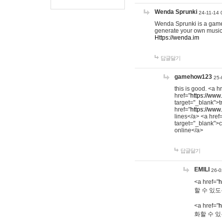
Wenda Sprunki
24-11-14 
Wenda Sprunki is a game t
generate your own music
Https://wenda.im
답글달기
gamehow123
25-
this is good. <a h
href="
https://www
target="_blank">t
href="
https://www
lines</a> <a href
target="_blank">c
online</a>
답글달기
EMILI
26-0
<a href="
h
할 수 있도
<a href="
h
화할 수 