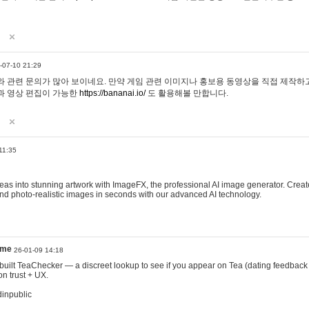
-07-10 21:29
 관련 문의가 많아 보이네요. 만약 게임 관련 이미지나 홍보용 동영상을 직접 제작하고 
과 영상 편집이 가능한
https://bananai.io/
도 활용해볼 만합니다.
11:35
eas into stunning artwork with ImageFX, the professional AI image generator. Create
, and photo-realistic images in seconds with our advanced AI technology.
ame
26-01-09 14:18
 I built TeaChecker — a discreet lookup to see if you appear on Tea (dating feedback
n trust + UX.
dinpublic