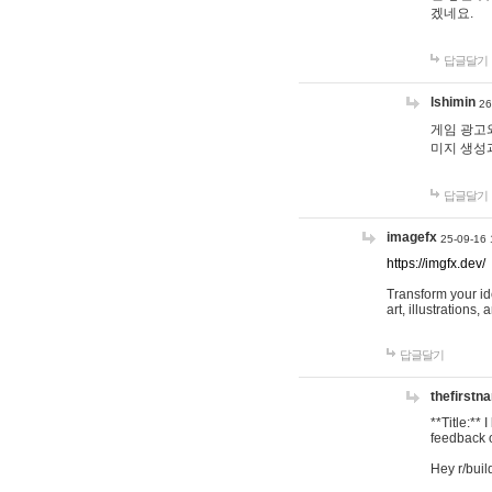
겠네요.
답글달기
lshimin
26
게임 광고와
미지 생성
답글달기
imagefx
25-09-16 
https://imgfx.dev/
Transform your id
art, illustrations
답글달기
thefirstn
**Title:**
feedback o
Hey r/buil