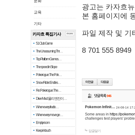
문화
광고는 카자흐뉴
교육
본 홈페이지에 
기타
파일 제작 및 기
카자흐 특집기사
more
51 Club Game
8 701 555 8949
The Unassuming Thr…
Top Platform Games…
The speed in Slope
Pokerogue: The Pok…
Snow Rider: Endles…
Re: Pokerogue: The…
댓글목록
946
Drive Mad: 물리 엔진이 …
When every fractio…
Pokemon Infinit…
24-08-14 17:
Some areas in
https://pokemoni
When every move ge…
challenges test players' proble
Empty room
Keep in touch
답글달기