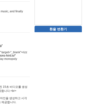
 music, and finally
환율 변환기
rg"
"
target="_blank">rizz
ons-hint.io/"
play monopoly
멋진 15초 비디오를 생성
합니다.<br>
타투 디자인을 생성하고 시각
을 제공합니다.